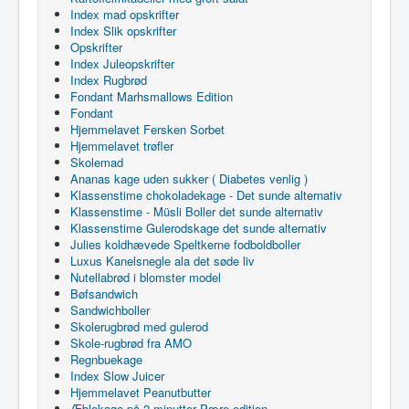
Index mad opskrifter
Index Slik opskrifter
Opskrifter
Index Juleopskrifter
Index Rugbrød
Fondant Marhsmallows Edition
Fondant
Hjemmelavet Fersken Sorbet
Hjemmelavet trøfler
Skolemad
Ananas kage uden sukker ( Diabetes venlig )
Klassenstime chokoladekage - Det sunde alternativ
Klassenstime - Müsli Boller det sunde alternativ
Klassenstime Gulerodskage det sunde alternativ
Julies koldhævede Speltkerne fodboldboller
Luxus Kanelsnegle ala det søde liv
Nutellabrød i blomster model
Bøfsandwich
Sandwichboller
Skolerugbrød med gulerod
Skole-rugbrød fra AMO
Regnbuekage
Index Slow Juicer
Hjemmelavet Peanutbutter
Æblekage på 2 minutter Pære edition