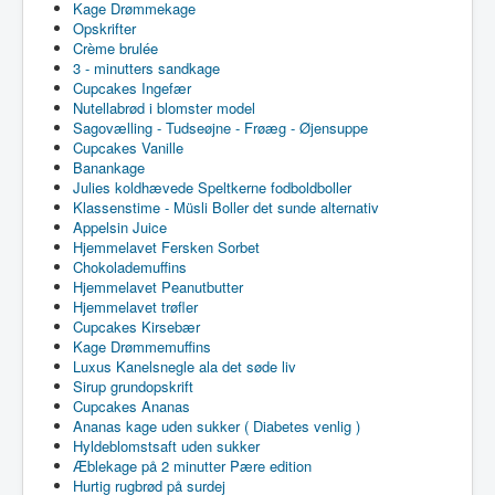
Kage Drømmekage
Opskrifter
Crème brulée
3 - minutters sandkage
Cupcakes Ingefær
Nutellabrød i blomster model
Sagovælling - Tudseøjne - Frøæg - Øjensuppe
Cupcakes Vanille
Banankage
Julies koldhævede Speltkerne fodboldboller
Klassenstime - Müsli Boller det sunde alternativ
Appelsin Juice
Hjemmelavet Fersken Sorbet
Chokolademuffins
Hjemmelavet Peanutbutter
Hjemmelavet trøfler
Cupcakes Kirsebær
Kage Drømmemuffins
Luxus Kanelsnegle ala det søde liv
Sirup grundopskrift
Cupcakes Ananas
Ananas kage uden sukker ( Diabetes venlig )
Hyldeblomstsaft uden sukker
Æblekage på 2 minutter Pære edition
Hurtig rugbrød på surdej