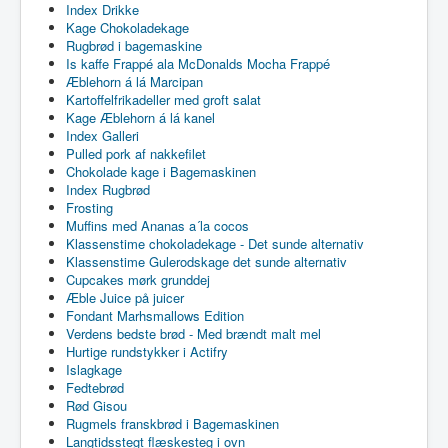
Index Drikke
Kage Chokoladekage
Rugbrød i bagemaskine
Is kaffe Frappé ala McDonalds Mocha Frappé
Æblehorn á lá Marcipan
Kartoffelfrikadeller med groft salat
Kage Æblehorn á lá kanel
Index Galleri
Pulled pork af nakkefilet
Chokolade kage i Bagemaskinen
Index Rugbrød
Frosting
Muffins med Ananas a´la cocos
Klassenstime chokoladekage - Det sunde alternativ
Klassenstime Gulerodskage det sunde alternativ
Cupcakes mørk grunddej
Æble Juice på juicer
Fondant Marhsmallows Edition
Verdens bedste brød - Med brændt malt mel
Hurtige rundstykker i Actifry
Islagkage
Fedtebrød
Rød Gisou
Rugmels franskbrød i Bagemaskinen
Langtidsstegt flæskesteg i ovn