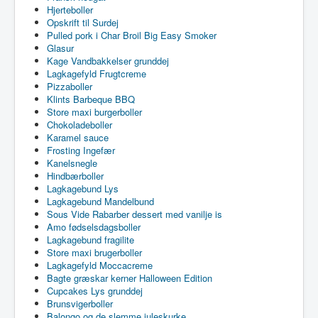
Hjerteboller
Opskrift til Surdej
Pulled pork i Char Broil Big Easy Smoker
Glasur
Kage Vandbakkelser grunddej
Lagkagefyld Frugtcreme
Pizzaboller
Klints Barbeque BBQ
Store maxi burgerboller
Chokoladeboller
Karamel sauce
Frosting Ingefær
Kanelsnegle
Hindbærboller
Lagkagebund Lys
Lagkagebund Mandelbund
Sous Vide Rabarber dessert med vanilje is
Amo fødselsdagsboller
Lagkagebund fragilite
Store maxi brugerboller
Lagkagefyld Moccacreme
Bagte græskar kerner Halloween Edition
Cupcakes Lys grunddej
Brunsvigerboller
Balongo og de slemme juleskurke