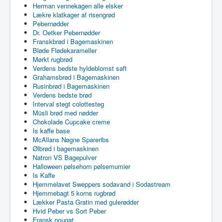
Herman vennekagen alle elsker
Lækre klatkager af risengrød
Pebernødder
Dr. Oetker Pebernødder
Franskbrød i Bagemaskinen
Bløde Flødekarameller
Mørkt rugbrød
Verdens bedste hyldeblomst saft
Grahamsbrød i Bagemaskinen
Rusinbrød i Bagemaskinen
Verdens bedste brød
Interval stegt colottesteg
Müsli brød med nødder
Chokolade Cupcake creme
Is kaffe base
McAllans Nøgne Spareribs
Ølbrød i bagemaskinen
Natron VS Bagepulver
Halloween pølsehorn pølsemumier
Is Kaffe
Hjemmelavet Sweppers sodavand i Sodastream
Hjemmebagt 5 korns rugbrød
Lækker Pasta Gratin med gulerødder
Hvid Peber vs Sort Peber
Fransk nougat