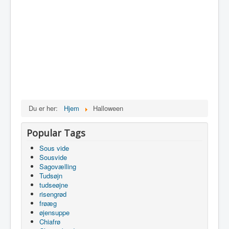
Du er her:
Hjem
Halloween
Popular Tags
Sous vide
Sousvide
Sagovælling
Tudsøjn
tudseøjne
risengrød
frøæg
øjensuppe
Chiafrø