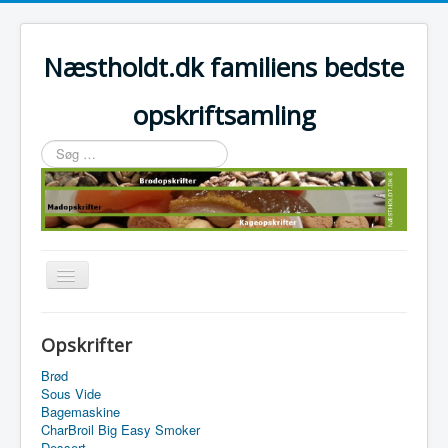
Næstholdt.dk familiens bedste
opskriftsamling
Søg
…
Skift
navigation
Home
Opskrifter
Tefal Actifry Essential
Brød
Sous Vide
Bagemaskine
CharBroil Big Easy Smoker
Dessert