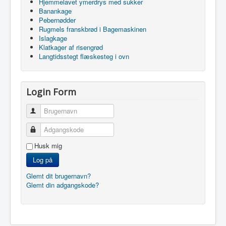
Hjemmelavet ymerdrys med sukker
Banankage
Pebernødder
Rugmels franskbrød i Bagemaskinen
Islagkage
Klatkager af risengrød
Langtidsstegt flæskesteg i ovn
Login Form
Brugernavn
Adgangskode
Husk mig
Log på
Glemt dit brugernavn?
Glemt din adgangskode?