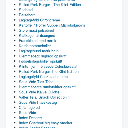
Pulled Pork Burger - The Klint Edition
Snobrød
Pølsehorn
Lagkagefyld Citroncreme
Kartoffel / Porrér Suppe i Microbølgeovn
Store maxi pølsebrød
Klatkager af risengrød
Franskbrød med mælk
Kardemommeboller
Lagkagebund mørk brun
Hjemmebagt rugbrød opskrift
Fødselsdagsboller opskrift
Klints hjemmelavede Coleslawsalat
Pulled Pork Burger The Klint Edition
Lagkagefyld Chokoladecreme
Sous Vide Tids Tabel
Hjemmebagte rundstykker opskrift
Sous Vide Kalve Culotte
Vafler Tefal Snack Collection 4
Sous Vide Flæskesteg
Chia rugbrød
Sous Vide
Index Dessert
Index Charbroil big easy smoker
Index Actifry Essential