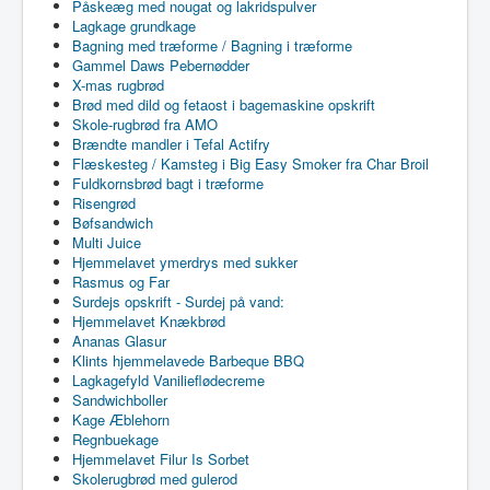
Påskeæg med nougat og lakridspulver
Lagkage grundkage
Bagning med træforme / Bagning i træforme
Gammel Daws Pebernødder
X-mas rugbrød
Brød med dild og fetaost i bagemaskine opskrift
Skole-rugbrød fra AMO
Brændte mandler i Tefal Actifry
Flæskesteg / Kamsteg i Big Easy Smoker fra Char Broil
Fuldkornsbrød bagt i træforme
Risengrød
Bøfsandwich
Multi Juice
Hjemmelavet ymerdrys med sukker
Rasmus og Far
Surdejs opskrift - Surdej på vand:
Hjemmelavet Knækbrød
Ananas Glasur
Klints hjemmelavede Barbeque BBQ
Lagkagefyld Vanilieflødecreme
Sandwichboller
Kage Æblehorn
Regnbuekage
Hjemmelavet Filur Is Sorbet
Skolerugbrød med gulerod