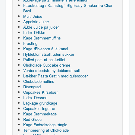
Flæskesteg / Kamsteg i Big Easy Smoker fra Char
Broil
Multi Juice
Appelsin Juice
Æble Juice på juicer
Index Drikke
Kage Drømmemuffins
Frosting
Kage Æblehorn á lá kanel
Hyldeblomstsaft uden sukker
Pulled pork af nakkefilet
Chokolade Cupcake creme
Verdens bedste hyldeblomst saft
Lækker Pasta Gratin med gulerødder
Chokolademuffins
Risengrød
Cupcakes Kirsebær
Index Dessert
Lagkage grundkage
Cupcakes Ingefær
Kage Drømmekage
Rød Gisou
Kage Fødselsdagskringle
Temperering af Chokolade