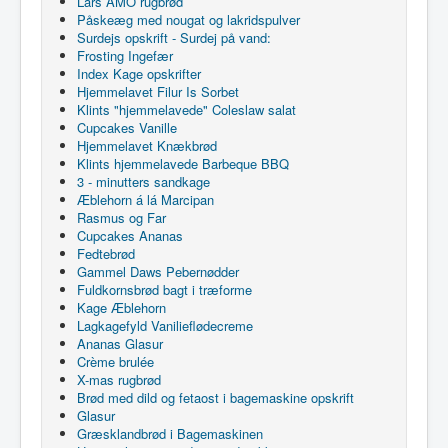
Lars AMO rugbrød
Påskeæg med nougat og lakridspulver
Surdejs opskrift - Surdej på vand:
Frosting Ingefær
Index Kage opskrifter
Hjemmelavet Filur Is Sorbet
Klints "hjemmelavede" Coleslaw salat
Cupcakes Vanille
Hjemmelavet Knækbrød
Klints hjemmelavede Barbeque BBQ
3 - minutters sandkage
Æblehorn á lá Marcipan
Rasmus og Far
Cupcakes Ananas
Fedtebrød
Gammel Daws Pebernødder
Fuldkornsbrød bagt i træforme
Kage Æblehorn
Lagkagefyld Vanilieflødecreme
Ananas Glasur
Crème brulée
X-mas rugbrød
Brød med dild og fetaost i bagemaskine opskrift
Glasur
Græsklandbrød i Bagemaskinen