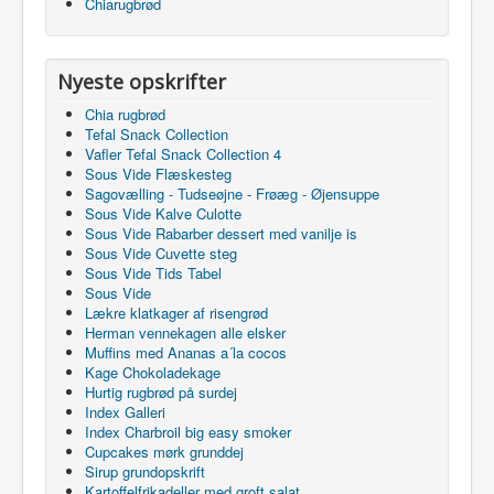
Chiarugbrød
Nyeste opskrifter
Chia rugbrød
Tefal Snack Collection
Vafler Tefal Snack Collection 4
Sous Vide Flæskesteg
Sagovælling - Tudseøjne - Frøæg - Øjensuppe
Sous Vide Kalve Culotte
Sous Vide Rabarber dessert med vanilje is
Sous Vide Cuvette steg
Sous Vide Tids Tabel
Sous Vide
Lækre klatkager af risengrød
Herman vennekagen alle elsker
Muffins med Ananas a´la cocos
Kage Chokoladekage
Hurtig rugbrød på surdej
Index Galleri
Index Charbroil big easy smoker
Cupcakes mørk grunddej
Sirup grundopskrift
Kartoffelfrikadeller med groft salat