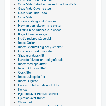
Sous Vide Rabarber dessert med vanilje is
Sous Vide Cuvette steg
Sous Vide Tids Tabel
Sous Vide
Lækre klatkager af risengrød
Herman vennekagen alle elsker
Muffins med Ananas a´la cocos
Kage Chokoladekage
Hurtig rugbrød på surdej
Index Galleri
Index Charbroil big easy smoker
Cupcakes mørk grunddej
Sirup grundopskrift
Kartoffelfrikadeller med groft salat
Index mad opskrifter
Index Slik opskrifter
Opskrifter
Index Juleopskrifter
Index Rugbrød
Fondant Marhsmallows Edition
Fondant
Hjemmelavet Fersken Sorbet
Hjemmelavet trøfler
Skolemad