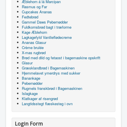
Æblehorn á lá Marcipan
Rasmus og Far
Cupcakes Ananas
Fedtebrød
Gammel Daws Pebernødder
Fuldkornsbrød bagt i træforme
Kage Æblehorn
Lagkagefyld Vanilieflødecreme
Ananas Glasur
Crème brulée
X-mas rugbrød
Brød med dild og fetaost i bagemaskine opskrift
Glasur
Græsklandbrød i Bagemaskinen
Hjemmelavet ymerdrys med sukker
Banankage
Pebernødder
Rugmels franskbrød i Bagemaskinen
Islagkage
Klatkager af risengrød
Langtidsstegt flæskesteg i ovn
Login Form