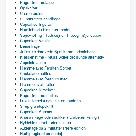
Kage Drømmekage
Opskrifter
Crème brulée
3 - minutters sandkage
Cupcakes Ingefær
Nutellabrød i blomster model
Sagovælling - Tudseøjne - Frøæg - Øjensuppe
Cupcakes Vanille
Banankage
Julies koldhævede Speltkerne fodboldboller
Klassenstime - Müsli Boller det sunde alternativ
Appelsin Juice
Hjemmelavet Fersken Sorbet
Chokolademuffins
Hjemmelavet Peanutbutter
Hjemmelavet trøfler
Cupcakes Kirsebær
Kage Drømmemuffins
Luxus Kanelsnegle ala det søde liv
Sirup grundopskrift
Cupcakes Ananas
Ananas kage uden sukker ( Diabetes venlig )
Hyldeblomstsaft uden sukker
Æblekage på 2 minutter Pære edition
Hurtig rugbrød på surdej