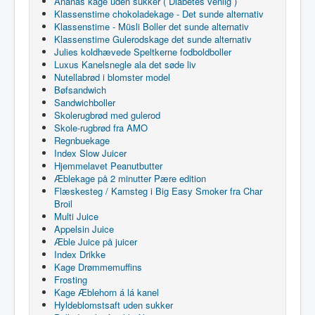
Ananas kage uden sukker ( Diabetes venlig )
Klassenstime chokoladekage - Det sunde alternativ
Klassenstime - Müsli Boller det sunde alternativ
Klassenstime Gulerodskage det sunde alternativ
Julies koldhævede Speltkerne fodboldboller
Luxus Kanelsnegle ala det søde liv
Nutellabrød i blomster model
Bøfsandwich
Sandwichboller
Skolerugbrød med gulerod
Skole-rugbrød fra AMO
Regnbuekage
Index Slow Juicer
Hjemmelavet Peanutbutter
Æblekage på 2 minutter Pære edition
Flæskesteg / Kamsteg i Big Easy Smoker fra Char
Broil
Multi Juice
Appelsin Juice
Æble Juice på juicer
Index Drikke
Kage Drømmemuffins
Frosting
Kage Æblehorn á lá kanel
Hyldeblomstsaft uden sukker