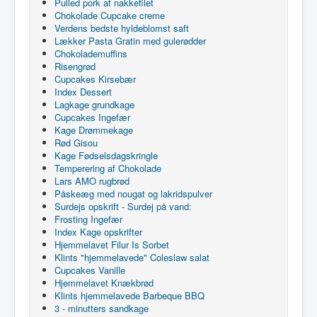
Pulled pork af nakkefilet
Chokolade Cupcake creme
Verdens bedste hyldeblomst saft
Lækker Pasta Gratin med gulerødder
Chokolademuffins
Risengrød
Cupcakes Kirsebær
Index Dessert
Lagkage grundkage
Cupcakes Ingefær
Kage Drømmekage
Rød Gisou
Kage Fødselsdagskringle
Temperering af Chokolade
Lars AMO rugbrød
Påskeæg med nougat og lakridspulver
Surdejs opskrift - Surdej på vand:
Frosting Ingefær
Index Kage opskrifter
Hjemmelavet Filur Is Sorbet
Klints "hjemmelavede" Coleslaw salat
Cupcakes Vanille
Hjemmelavet Knækbrød
Klints hjemmelavede Barbeque BBQ
3 - minutters sandkage