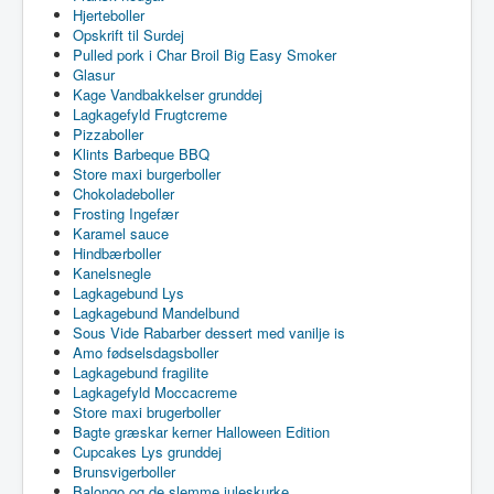
Hjerteboller
Opskrift til Surdej
Pulled pork i Char Broil Big Easy Smoker
Glasur
Kage Vandbakkelser grunddej
Lagkagefyld Frugtcreme
Pizzaboller
Klints Barbeque BBQ
Store maxi burgerboller
Chokoladeboller
Frosting Ingefær
Karamel sauce
Hindbærboller
Kanelsnegle
Lagkagebund Lys
Lagkagebund Mandelbund
Sous Vide Rabarber dessert med vanilje is
Amo fødselsdagsboller
Lagkagebund fragilite
Lagkagefyld Moccacreme
Store maxi brugerboller
Bagte græskar kerner Halloween Edition
Cupcakes Lys grunddej
Brunsvigerboller
Balongo og de slemme juleskurke