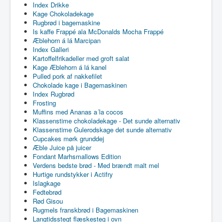
Index Drikke
Kage Chokoladekage
Rugbrød i bagemaskine
Is kaffe Frappé ala McDonalds Mocha Frappé
Æblehorn á lá Marcipan
Index Galleri
Kartoffelfrikadeller med groft salat
Kage Æblehorn á lá kanel
Pulled pork af nakkefilet
Chokolade kage i Bagemaskinen
Index Rugbrød
Frosting
Muffins med Ananas a´la cocos
Klassenstime chokoladekage - Det sunde alternativ
Klassenstime Gulerodskage det sunde alternativ
Cupcakes mørk grunddej
Æble Juice på juicer
Fondant Marhsmallows Edition
Verdens bedste brød - Med brændt malt mel
Hurtige rundstykker i Actifry
Islagkage
Fedtebrød
Rød Gisou
Rugmels franskbrød i Bagemaskinen
Langtidsstegt flæskesteg i ovn