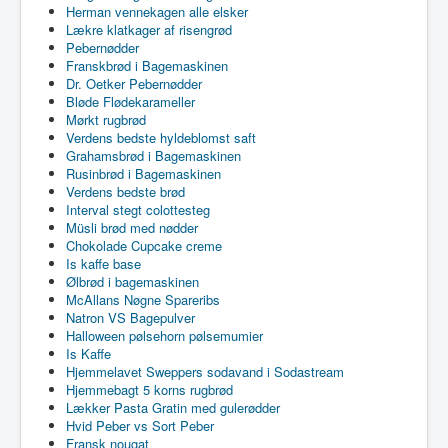
Herman vennekagen alle elsker
Lækre klatkager af risengrød
Pebernødder
Franskbrød i Bagemaskinen
Dr. Oetker Pebernødder
Bløde Flødekarameller
Mørkt rugbrød
Verdens bedste hyldeblomst saft
Grahamsbrød i Bagemaskinen
Rusinbrød i Bagemaskinen
Verdens bedste brød
Interval stegt colottesteg
Müsli brød med nødder
Chokolade Cupcake creme
Is kaffe base
Ølbrød i bagemaskinen
McAllans Nøgne Spareribs
Natron VS Bagepulver
Halloween pølsehorn pølsemumier
Is Kaffe
Hjemmelavet Sweppers sodavand i Sodastream
Hjemmebagt 5 korns rugbrød
Lækker Pasta Gratin med gulerødder
Hvid Peber vs Sort Peber
Fransk nougat