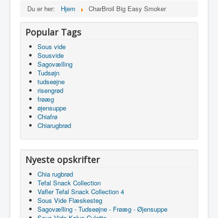
Du er her:
Hjem
CharBroil Big Easy Smoker
Popular Tags
Sous vide
Sousvide
Sagovælling
Tudsøjn
tudseøjne
risengrød
frøæg
øjensuppe
Chiafrø
Chiarugbrød
Nyeste opskrifter
Chia rugbrød
Tefal Snack Collection
Vafler Tefal Snack Collection 4
Sous Vide Flæskesteg
Sagovælling - Tudseøjne - Frøæg - Øjensuppe
Sous Vide Kalve Culotte