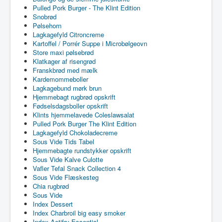
Pulled Pork Burger - The Klint Edition
Snobrød
Pølsehorn
Lagkagefyld Citroncreme
Kartoffel / Porrér Suppe i Microbølgeovn
Store maxi pølsebrød
Klatkager af risengrød
Franskbrød med mælk
Kardemommeboller
Lagkagebund mørk brun
Hjemmebagt rugbrød opskrift
Fødselsdagsboller opskrift
Klints hjemmelavede Coleslawsalat
Pulled Pork Burger The Klint Edition
Lagkagefyld Chokoladecreme
Sous Vide Tids Tabel
Hjemmebagte rundstykker opskrift
Sous Vide Kalve Culotte
Vafler Tefal Snack Collection 4
Sous Vide Flæskesteg
Chia rugbrød
Sous Vide
Index Dessert
Index Charbroil big easy smoker
Index Actifry Essential