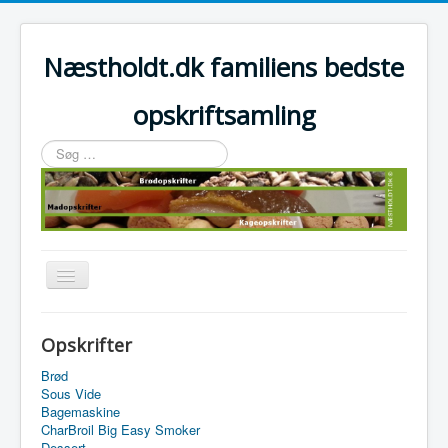
Næstholdt.dk familiens bedste
opskriftsamling
Søg
…
Skift
navigation
Home
Opskrifter
Tefal Actifry Essential
Brød
Sous Vide
Bagemaskine
CharBroil Big Easy Smoker
Dessert