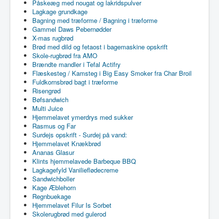
Påskeæg med nougat og lakridspulver
Lagkage grundkage
Bagning med træforme / Bagning i træforme
Gammel Daws Pebernødder
X-mas rugbrød
Brød med dild og fetaost i bagemaskine opskrift
Skole-rugbrød fra AMO
Brændte mandler i Tefal Actifry
Flæskesteg / Kamsteg i Big Easy Smoker fra Char Broil
Fuldkornsbrød bagt i træforme
Risengrød
Bøfsandwich
Multi Juice
Hjemmelavet ymerdrys med sukker
Rasmus og Far
Surdejs opskrift - Surdej på vand:
Hjemmelavet Knækbrød
Ananas Glasur
Klints hjemmelavede Barbeque BBQ
Lagkagefyld Vanilieflødecreme
Sandwichboller
Kage Æblehorn
Regnbuekage
Hjemmelavet Filur Is Sorbet
Skolerugbrød med gulerod