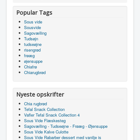
Popular Tags
Sous vide
Sousvide
Sagovælling
Tudsøjn
tudseøjne
risengrød
frøæg
øjensuppe
Chiafrø
Chiarugbrød
Nyeste opskrifter
Chia rugbrød
Tefal Snack Collection
Vafler Tefal Snack Collection 4
Sous Vide Flæskesteg
Sagovælling - Tudseøjne - Frøæg - Øjensuppe
Sous Vide Kalve Culotte
Sous Vide Rabarber dessert med vanilje is