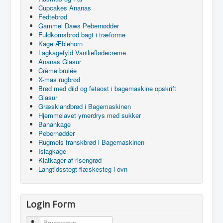
Cupcakes Ananas
Fedtebrød
Gammel Daws Pebernødder
Fuldkornsbrød bagt i træforme
Kage Æblehorn
Lagkagefyld Vanilieflødecreme
Ananas Glasur
Crème brulée
X-mas rugbrød
Brød med dild og fetaost i bagemaskine opskrift
Glasur
Græsklandbrød i Bagemaskinen
Hjemmelavet ymerdrys med sukker
Banankage
Pebernødder
Rugmels franskbrød i Bagemaskinen
Islagkage
Klatkager af risengrød
Langtidsstegt flæskesteg i ovn
Login Form
Brugernavn