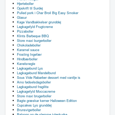
Hjerteboller
Opskrift til Surdej
Pulled pork i Char Broil Big Easy Smoker
Glasur
Kage Vandbakkelser grunddej
Lagkagefyld Frugtcreme
Pizzaboller
Klints Barbeque BBQ
Store maxi burgerboller
Chokoladeboller
Karamel sauce
Frosting Ingefær
Hindbærboller
Kanelsnegle
Lagkagebund Lys
Lagkagebund Mandelbund
Sous Vide Rabarber dessert med vanilje is
Amo fødselsdagsboller
Lagkagebund fragilite
Lagkagefyld Moccacreme
Store maxi brugerboller
Bagte græskar kerner Halloween Edition
Cupcakes Lys grunddej
Brunsvigerboller
Balongo og de slemme juleskurke