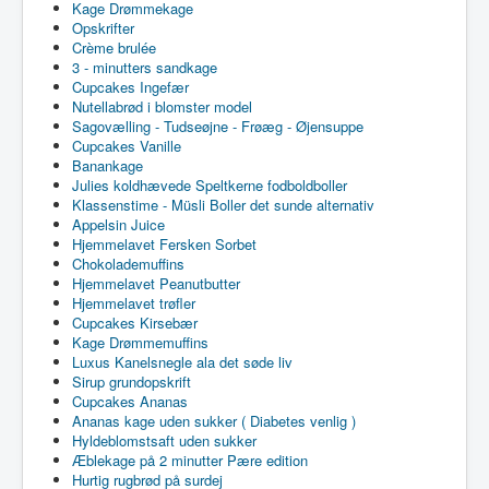
Kage Drømmekage
Opskrifter
Crème brulée
3 - minutters sandkage
Cupcakes Ingefær
Nutellabrød i blomster model
Sagovælling - Tudseøjne - Frøæg - Øjensuppe
Cupcakes Vanille
Banankage
Julies koldhævede Speltkerne fodboldboller
Klassenstime - Müsli Boller det sunde alternativ
Appelsin Juice
Hjemmelavet Fersken Sorbet
Chokolademuffins
Hjemmelavet Peanutbutter
Hjemmelavet trøfler
Cupcakes Kirsebær
Kage Drømmemuffins
Luxus Kanelsnegle ala det søde liv
Sirup grundopskrift
Cupcakes Ananas
Ananas kage uden sukker ( Diabetes venlig )
Hyldeblomstsaft uden sukker
Æblekage på 2 minutter Pære edition
Hurtig rugbrød på surdej