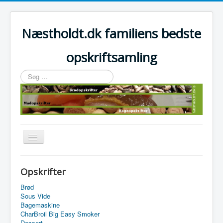
Næstholdt.dk familiens bedste
opskriftsamling
Søg
…
Skift
navigation
Home
Opskrifter
Tefal Actifry Essential
Brød
Sous Vide
Bagemaskine
CharBroil Big Easy Smoker
Dessert