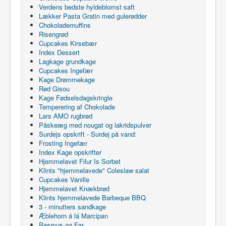
Verdens bedste hyldeblomst saft
Lækker Pasta Gratin med gulerødder
Chokolademuffins
Risengrød
Cupcakes Kirsebær
Index Dessert
Lagkage grundkage
Cupcakes Ingefær
Kage Drømmekage
Rød Gisou
Kage Fødselsdagskringle
Temperering af Chokolade
Lars AMO rugbrød
Påskeæg med nougat og lakridspulver
Surdejs opskrift - Surdej på vand:
Frosting Ingefær
Index Kage opskrifter
Hjemmelavet Filur Is Sorbet
Klints "hjemmelavede" Coleslaw salat
Cupcakes Vanille
Hjemmelavet Knækbrød
Klints hjemmelavede Barbeque BBQ
3 - minutters sandkage
Æblehorn á lá Marcipan
Rasmus og Far