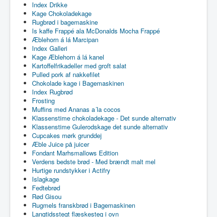
Index Drikke
Kage Chokoladekage
Rugbrød i bagemaskine
Is kaffe Frappé ala McDonalds Mocha Frappé
Æblehorn á lá Marcipan
Index Galleri
Kage Æblehorn á lá kanel
Kartoffelfrikadeller med groft salat
Pulled pork af nakkefilet
Chokolade kage i Bagemaskinen
Index Rugbrød
Frosting
Muffins med Ananas a´la cocos
Klassenstime chokoladekage - Det sunde alternativ
Klassenstime Gulerodskage det sunde alternativ
Cupcakes mørk grunddej
Æble Juice på juicer
Fondant Marhsmallows Edition
Verdens bedste brød - Med brændt malt mel
Hurtige rundstykker i Actifry
Islagkage
Fedtebrød
Rød Gisou
Rugmels franskbrød i Bagemaskinen
Langtidsstegt flæskesteg i ovn