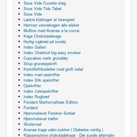
Sous Vide Cuvette steg
Sous Vide Tids Tabel
Sous Vide
Lækre klatkager af risengrød
Herman vennekagen alle elsker
Muffins med Ananas a´la cocos
Kage Chokoladekage
Hurtig rugbrød på surdej
Index Galleri
Index Charbroil big easy smoker
Cupcakes mørk grunddej
Sirup grundopskrift
Kartoffelfrikadeller med groft salat
Index mad opskrifter
Index Slik opskrifter
Opskrifter
Index Juleopskrifter
Index Rugbrød
Fondant Marhsmallows Edition
Fondant
Hjemmelavet Fersken Sorbet
Hjemmelavet trøfler
Skolemad
Ananas kage uden sukker ( Diabetes venlig )
Klassenstime chokoladekage - Det sunde alternativ