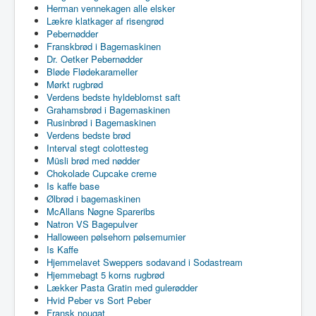
Herman vennekagen alle elsker
Lækre klatkager af risengrød
Pebernødder
Franskbrød i Bagemaskinen
Dr. Oetker Pebernødder
Bløde Flødekarameller
Mørkt rugbrød
Verdens bedste hyldeblomst saft
Grahamsbrød i Bagemaskinen
Rusinbrød i Bagemaskinen
Verdens bedste brød
Interval stegt colottesteg
Müsli brød med nødder
Chokolade Cupcake creme
Is kaffe base
Ølbrød i bagemaskinen
McAllans Nøgne Spareribs
Natron VS Bagepulver
Halloween pølsehorn pølsemumier
Is Kaffe
Hjemmelavet Sweppers sodavand i Sodastream
Hjemmebagt 5 korns rugbrød
Lækker Pasta Gratin med gulerødder
Hvid Peber vs Sort Peber
Fransk nougat