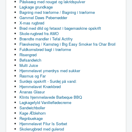
Påskeæg med nougat og lakridspulver
Lagkage grundkage
Bagning med træforme / Bagning i træforme
Gammel Daws Pebernødder
X-mas rugbrød
Brød med dild og fetaost i bagemaskine opskrift
Skole-rugbrød fra AMO
Brændte mandler i Tefal Actifry
Flæskesteg / Kamsteg i Big Easy Smoker fra Char Broil
Fuldkornsbrød bagt i træforme
Risengrød
Bøfsandwich
Multi Juice
Hjemmelavet ymerdrys med sukker
Rasmus og Far
Surdejs opskrift - Surdej på vand:
Hjemmelavet Knækbrød
Ananas Glasur
Klints hjemmelavede Barbeque BBQ
Lagkagefyld Vanilieflødecreme
Sandwichboller
Kage Æblehorn
Regnbuekage
Hjemmelavet Filur Is Sorbet
Skolerugbrød med gulerod