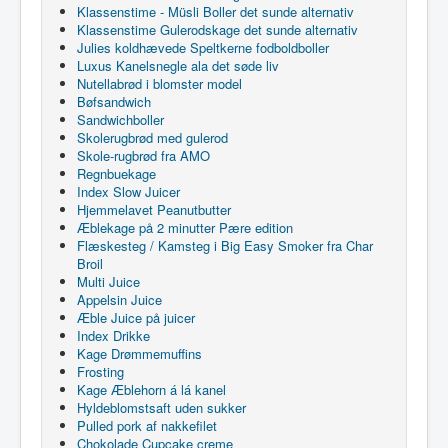
Klassenstime - Müsli Boller det sunde alternativ
Klassenstime Gulerodskage det sunde alternativ
Julies koldhævede Speltkerne fodboldboller
Luxus Kanelsnegle ala det søde liv
Nutellabrød i blomster model
Bøfsandwich
Sandwichboller
Skolerugbrød med gulerod
Skole-rugbrød fra AMO
Regnbuekage
Index Slow Juicer
Hjemmelavet Peanutbutter
Æblekage på 2 minutter Pære edition
Flæskesteg / Kamsteg i Big Easy Smoker fra Char
Broil
Multi Juice
Appelsin Juice
Æble Juice på juicer
Index Drikke
Kage Drømmemuffins
Frosting
Kage Æblehorn á lá kanel
Hyldeblomstsaft uden sukker
Pulled pork af nakkefilet
Chokolade Cupcake creme