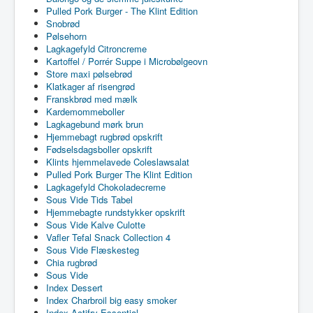
Pulled Pork Burger - The Klint Edition
Snobrød
Pølsehorn
Lagkagefyld Citroncreme
Kartoffel / Porrér Suppe i Microbølgeovn
Store maxi pølsebrød
Klatkager af risengrød
Franskbrød med mælk
Kardemommeboller
Lagkagebund mørk brun
Hjemmebagt rugbrød opskrift
Fødselsdagsboller opskrift
Klints hjemmelavede Coleslawsalat
Pulled Pork Burger The Klint Edition
Lagkagefyld Chokoladecreme
Sous Vide Tids Tabel
Hjemmebagte rundstykker opskrift
Sous Vide Kalve Culotte
Vafler Tefal Snack Collection 4
Sous Vide Flæskesteg
Chia rugbrød
Sous Vide
Index Dessert
Index Charbroil big easy smoker
Index Actifry Essential