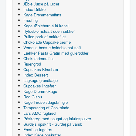
Æble Juice på juicer
Index Drikke
Kage Drømmemuffins
Frosting
Kage Æblehorn á lá kanel
Hyldeblomstsaft uden sukker
Pulled pork af nakkefilet
Chokolade Cupcake creme
Verdens bedste hyldeblomst saft
Lækker Pasta Gratin med gulerødder
Chokolademuffins
Risengrød
Cupcakes Kirsebær
Index Dessert
Lagkage grundkage
Cupcakes Ingefær
Kage Drømmekage
Rød Gisou
Kage Fødselsdagskringle
Temperering af Chokolade
Lars AMO rugbrød
Påskeæg med nougat og lakridspulver
Surdejs opskrift - Surdej på vand:
Frosting Ingefær
Index Kage opskrifter