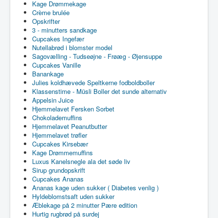
Kage Drømmekage
Crème brulée
Opskrifter
3 - minutters sandkage
Cupcakes Ingefær
Nutellabrød i blomster model
Sagovælling - Tudseøjne - Frøæg - Øjensuppe
Cupcakes Vanille
Banankage
Julies koldhævede Speltkerne fodboldboller
Klassenstime - Müsli Boller det sunde alternativ
Appelsin Juice
Hjemmelavet Fersken Sorbet
Chokolademuffins
Hjemmelavet Peanutbutter
Hjemmelavet trøfler
Cupcakes Kirsebær
Kage Drømmemuffins
Luxus Kanelsnegle ala det søde liv
Sirup grundopskrift
Cupcakes Ananas
Ananas kage uden sukker ( Diabetes venlig )
Hyldeblomstsaft uden sukker
Æblekage på 2 minutter Pære edition
Hurtig rugbrød på surdej