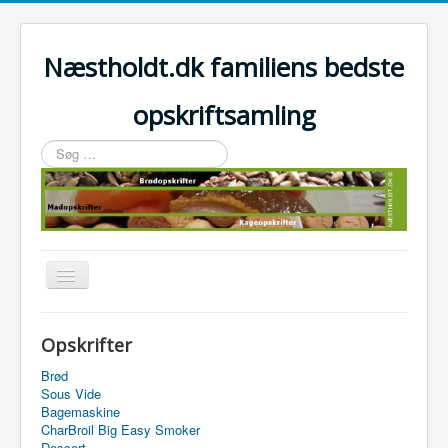
Næstholdt.dk familiens bedste
opskriftsamling
Søg
…
Skift
navigation
Home
Opskrifter
Tefal Actifry Essential
Brød
Sous Vide
Bagemaskine
CharBroil Big Easy Smoker
Dessert