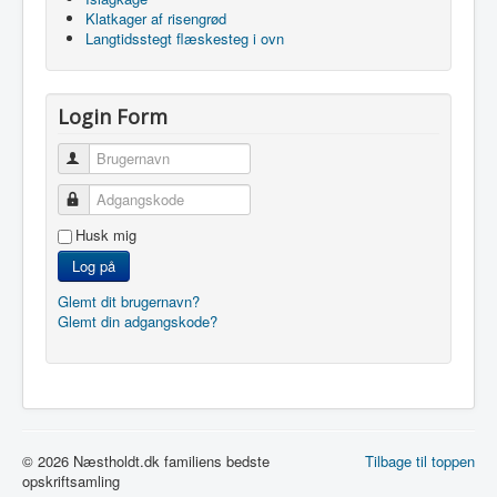
Klatkager af risengrød
Langtidsstegt flæskesteg i ovn
Login Form
Brugernavn
Adgangskode
Husk mig
Log på
Glemt dit brugernavn?
Glemt din adgangskode?
© 2026 Næstholdt.dk familiens bedste
Tilbage til toppen
opskriftsamling