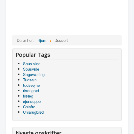
Du er her:
Hjem
Dessert
Popular Tags
Sous vide
Sousvide
Sagovælling
Tudsøjn
tudseøjne
risengrød
frøæg
øjensuppe
Chiafrø
Chiarugbrød
Nyeste opskrifter