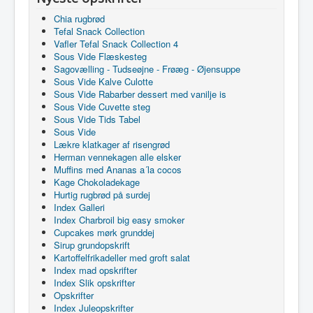
Chia rugbrød
Tefal Snack Collection
Vafler Tefal Snack Collection 4
Sous Vide Flæskesteg
Sagovælling - Tudseøjne - Frøæg - Øjensuppe
Sous Vide Kalve Culotte
Sous Vide Rabarber dessert med vanilje is
Sous Vide Cuvette steg
Sous Vide Tids Tabel
Sous Vide
Lækre klatkager af risengrød
Herman vennekagen alle elsker
Muffins med Ananas a´la cocos
Kage Chokoladekage
Hurtig rugbrød på surdej
Index Galleri
Index Charbroil big easy smoker
Cupcakes mørk grunddej
Sirup grundopskrift
Kartoffelfrikadeller med groft salat
Index mad opskrifter
Index Slik opskrifter
Opskrifter
Index Juleopskrifter