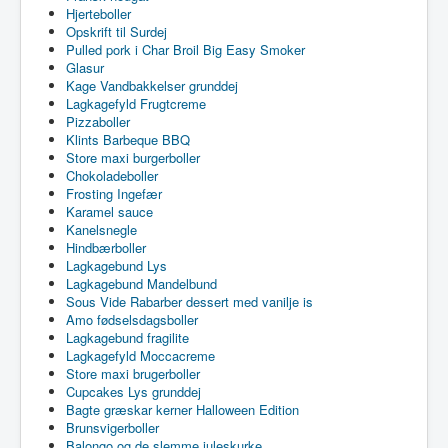
Hjerteboller
Opskrift til Surdej
Pulled pork i Char Broil Big Easy Smoker
Glasur
Kage Vandbakkelser grunddej
Lagkagefyld Frugtcreme
Pizzaboller
Klints Barbeque BBQ
Store maxi burgerboller
Chokoladeboller
Frosting Ingefær
Karamel sauce
Kanelsnegle
Hindbærboller
Lagkagebund Lys
Lagkagebund Mandelbund
Sous Vide Rabarber dessert med vanilje is
Amo fødselsdagsboller
Lagkagebund fragilite
Lagkagefyld Moccacreme
Store maxi brugerboller
Cupcakes Lys grunddej
Bagte græskar kerner Halloween Edition
Brunsvigerboller
Balongo og de slemme juleskurke