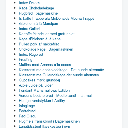
Index Drikke
Kage Chokoladekage
Rugbrød i bagemaskine
Is kaffe Frappé ala McDonalds Mocha Frappé
Æblehorn á lá Marcipan
Index Galleri
Kartoffelfrikadeller med groft salat
Kage Æblehorn á lá kanel
Pulled pork af nakkefilet
Chokolade kage i Bagemaskinen
Index Rugbrød
Frosting
Muffins med Ananas a´la cocos
Klassenstime chokoladekage - Det sunde alternativ
Klassenstime Gulerodskage det sunde alternativ
Cupcakes mørk grunddej
Æble Juice på juicer
Fondant Marhsmallows Edition
Verdens bedste brød - Med brændt malt mel
Hurtige rundstykker i Actifry
Islagkage
Fedtebrød
Rød Gisou
Rugmels franskbrød i Bagemaskinen
Langtidsstegt flæskesteg i ovn