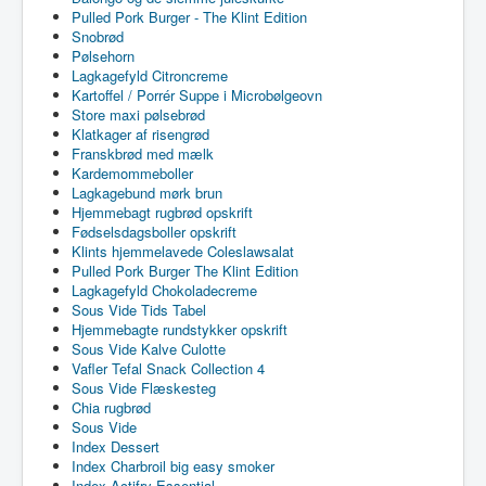
Pulled Pork Burger - The Klint Edition
Snobrød
Pølsehorn
Lagkagefyld Citroncreme
Kartoffel / Porrér Suppe i Microbølgeovn
Store maxi pølsebrød
Klatkager af risengrød
Franskbrød med mælk
Kardemommeboller
Lagkagebund mørk brun
Hjemmebagt rugbrød opskrift
Fødselsdagsboller opskrift
Klints hjemmelavede Coleslawsalat
Pulled Pork Burger The Klint Edition
Lagkagefyld Chokoladecreme
Sous Vide Tids Tabel
Hjemmebagte rundstykker opskrift
Sous Vide Kalve Culotte
Vafler Tefal Snack Collection 4
Sous Vide Flæskesteg
Chia rugbrød
Sous Vide
Index Dessert
Index Charbroil big easy smoker
Index Actifry Essential