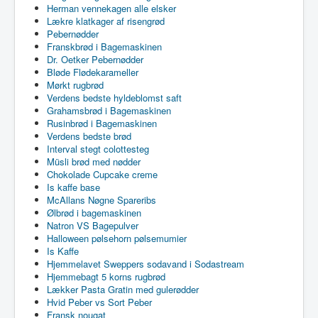
Herman vennekagen alle elsker
Lækre klatkager af risengrød
Pebernødder
Franskbrød i Bagemaskinen
Dr. Oetker Pebernødder
Bløde Flødekarameller
Mørkt rugbrød
Verdens bedste hyldeblomst saft
Grahamsbrød i Bagemaskinen
Rusinbrød i Bagemaskinen
Verdens bedste brød
Interval stegt colottesteg
Müsli brød med nødder
Chokolade Cupcake creme
Is kaffe base
McAllans Nøgne Spareribs
Ølbrød i bagemaskinen
Natron VS Bagepulver
Halloween pølsehorn pølsemumier
Is Kaffe
Hjemmelavet Sweppers sodavand i Sodastream
Hjemmebagt 5 korns rugbrød
Lækker Pasta Gratin med gulerødder
Hvid Peber vs Sort Peber
Fransk nougat