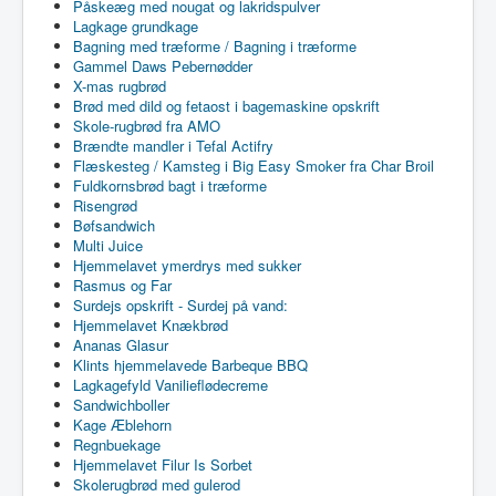
Påskeæg med nougat og lakridspulver
Lagkage grundkage
Bagning med træforme / Bagning i træforme
Gammel Daws Pebernødder
X-mas rugbrød
Brød med dild og fetaost i bagemaskine opskrift
Skole-rugbrød fra AMO
Brændte mandler i Tefal Actifry
Flæskesteg / Kamsteg i Big Easy Smoker fra Char Broil
Fuldkornsbrød bagt i træforme
Risengrød
Bøfsandwich
Multi Juice
Hjemmelavet ymerdrys med sukker
Rasmus og Far
Surdejs opskrift - Surdej på vand:
Hjemmelavet Knækbrød
Ananas Glasur
Klints hjemmelavede Barbeque BBQ
Lagkagefyld Vanilieflødecreme
Sandwichboller
Kage Æblehorn
Regnbuekage
Hjemmelavet Filur Is Sorbet
Skolerugbrød med gulerod