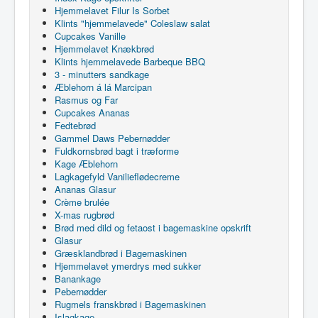
Hjemmelavet Filur Is Sorbet
Klints "hjemmelavede" Coleslaw salat
Cupcakes Vanille
Hjemmelavet Knækbrød
Klints hjemmelavede Barbeque BBQ
3 - minutters sandkage
Æblehorn á lá Marcipan
Rasmus og Far
Cupcakes Ananas
Fedtebrød
Gammel Daws Pebernødder
Fuldkornsbrød bagt i træforme
Kage Æblehorn
Lagkagefyld Vanilieflødecreme
Ananas Glasur
Crème brulée
X-mas rugbrød
Brød med dild og fetaost i bagemaskine opskrift
Glasur
Græsklandbrød i Bagemaskinen
Hjemmelavet ymerdrys med sukker
Banankage
Pebernødder
Rugmels franskbrød i Bagemaskinen
Islagkage