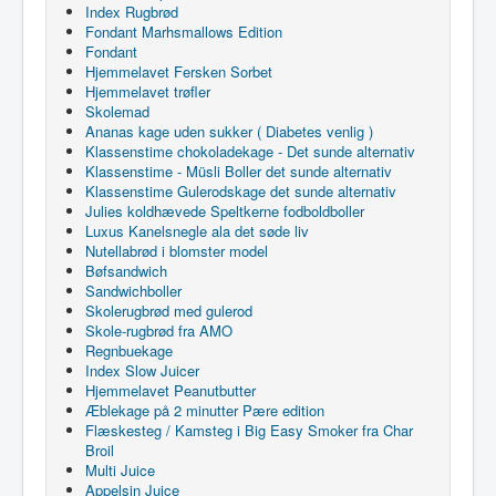
Index Rugbrød
Fondant Marhsmallows Edition
Fondant
Hjemmelavet Fersken Sorbet
Hjemmelavet trøfler
Skolemad
Ananas kage uden sukker ( Diabetes venlig )
Klassenstime chokoladekage - Det sunde alternativ
Klassenstime - Müsli Boller det sunde alternativ
Klassenstime Gulerodskage det sunde alternativ
Julies koldhævede Speltkerne fodboldboller
Luxus Kanelsnegle ala det søde liv
Nutellabrød i blomster model
Bøfsandwich
Sandwichboller
Skolerugbrød med gulerod
Skole-rugbrød fra AMO
Regnbuekage
Index Slow Juicer
Hjemmelavet Peanutbutter
Æblekage på 2 minutter Pære edition
Flæskesteg / Kamsteg i Big Easy Smoker fra Char
Broil
Multi Juice
Appelsin Juice