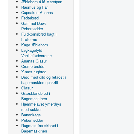
Æblehorn á lá Marcipan
Rasmus og Far
Cupcakes Ananas
Fedtebrød
Gammel Daws
Pebernødder
Fuldkornsbrød bagt i
træforme
Kage Æblehorn
Lagkagefyld
Vanilieflødecreme
Ananas Glasur
Crème brulée
X-mas rugbrød
Brød med dild og fetaost i
bagemaskine opskrift
Glasur
Græsklandbrød i
Bagemaskinen
Hjemmelavet ymerdrys
med sukker
Banankage
Pebernødder
Rugmels franskbrød i
Bagemaskinen