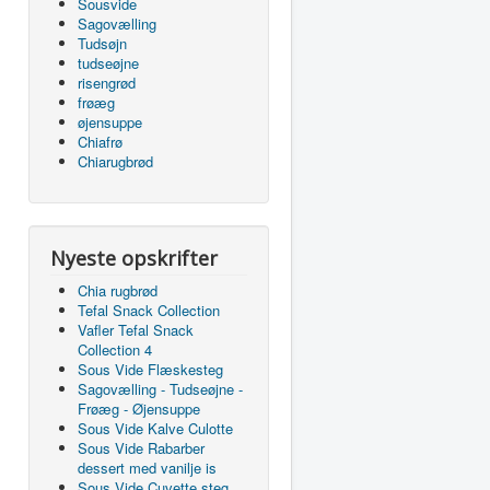
Sousvide
Sagovælling
Tudsøjn
tudseøjne
risengrød
frøæg
øjensuppe
Chiafrø
Chiarugbrød
Nyeste opskrifter
Chia rugbrød
Tefal Snack Collection
Vafler Tefal Snack
Collection 4
Sous Vide Flæskesteg
Sagovælling - Tudseøjne -
Frøæg - Øjensuppe
Sous Vide Kalve Culotte
Sous Vide Rabarber
dessert med vanilje is
Sous Vide Cuvette steg