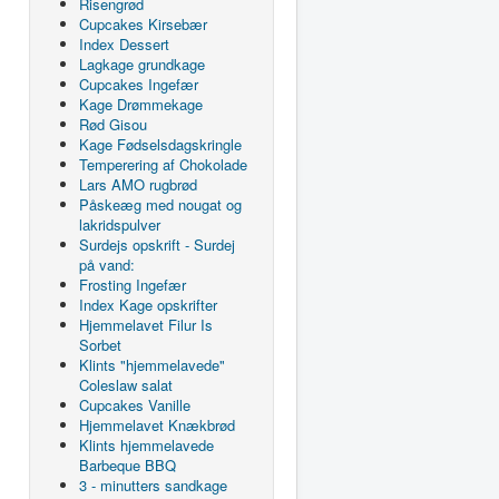
Risengrød
Cupcakes Kirsebær
Index Dessert
Lagkage grundkage
Cupcakes Ingefær
Kage Drømmekage
Rød Gisou
Kage Fødselsdagskringle
Temperering af Chokolade
Lars AMO rugbrød
Påskeæg med nougat og
lakridspulver
Surdejs opskrift - Surdej
på vand:
Frosting Ingefær
Index Kage opskrifter
Hjemmelavet Filur Is
Sorbet
Klints "hjemmelavede"
Coleslaw salat
Cupcakes Vanille
Hjemmelavet Knækbrød
Klints hjemmelavede
Barbeque BBQ
3 - minutters sandkage