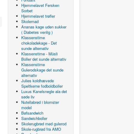
Hjemmelavet Fersken
Sorbet
Hjemmelavet trøfler
Skolemad
Ananas kage uden sukker
( Diabetes venlig )
Klassenstime
chokoladekage - Det
sunde alternativ
Klassenstime - Müsli
Boller det sunde alternativ
Klassenstime
Gulerodskage det sunde
alternativ
Julies koldhævede
Speltkerne fodboldboller
Luxus Kanelsnegle ala det
søde liv
Nutellabrød i blomster
model
Bøfsandwich
Sandwichboller
Skolerugbrød med gulerod
Skole-rugbrød fra AMO