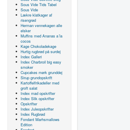
Sous Vide Tids Tabel
Sous Vide
Lækre klatkager af
risengrød
Herman vennekagen alle
elsker
Muffins med Ananas a´la
cocos
Kage Chokoladekage
Hurtig rugbrød på surdej
Index Galleri
Index Charbroil big easy
smoker
Cupcakes mørk grunddej
Sirup grundopskrift
Kartoffelfrikadeller med
groft salat
Index mad opskrifter
Index Slik opskrifter
Opskrifter
Index Juleopskrifter
Index Rugbrød
Fondant Marhsmallows
Edition
Fondant