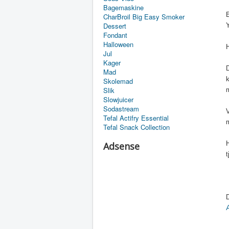
Bagemaskine
E
CharBroil Big Easy Smoker
Dessert
Y
Fondant
Halloween
H
Jul
Kager
D
Mad
k
Skolemad
Slik
Slowjuicer
Sodastream
Tefal Actifry Essential
Tefal Snack Collection
H
Adsense
t