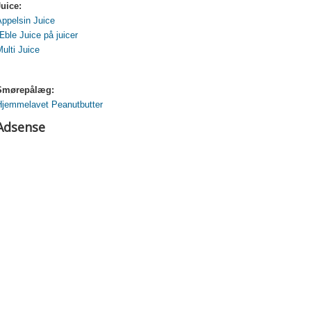
Juice:
Appelsin Juice
ble Juice på juicer
ulti Juice
Smørepålæg:
Hjemmelavet Peanutbutter
Adsense