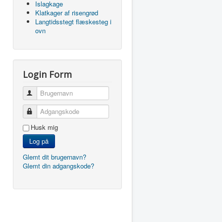
Islagkage
Klatkager af risengrød
Langtidsstegt flæskesteg i
ovn
Login Form
Brugernavn
Adgangskode
Husk mig
Log på
Glemt dit brugernavn?
Glemt din adgangskode?