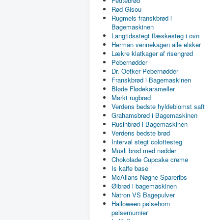
Fedtebrød
Rød Gisou
Rugmels franskbrød i
Bagemaskinen
Langtidsstegt flæskesteg i ovn
Herman vennekagen alle elsker
Lækre klatkager af risengrød
Pebernødder
Dr. Oetker Pebernødder
Franskbrød i Bagemaskinen
Bløde Flødekarameller
Mørkt rugbrød
Verdens bedste hyldeblomst saft
Grahamsbrød i Bagemaskinen
Rusinbrød i Bagemaskinen
Verdens bedste brød
Interval stegt colottesteg
Müsli brød med nødder
Chokolade Cupcake creme
Is kaffe base
McAllans Nøgne Spareribs
Ølbrød i bagemaskinen
Natron VS Bagepulver
Halloween pølsehorn
pølsemumier