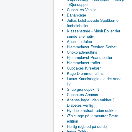
- Øjensuppe
Cupcakes Vanille
Banankage
Julies koldhævede Speltkerne
fodboldboller
Klassenstime - Müsli Boller det
sunde alternativ
Appelsin Juice
Hjemmelavet Fersken Sorbet
Chokolademuffins
Hjemmelavet Peanutbutter
Hjemmelavet trøfler
Cupcakes Kirsebær
Kage Drømmemuffins
Luxus Kanelsnegle ala det søde
liv
Sirup grundopskrift
Cupcakes Ananas
Ananas kage uden sukker (
Diabetes venlig )
Hyldeblomstsaft uden sukker
Æblekage på 2 minutter Pære
edition
Hurtig rugbrød på surdej
Index Drikke