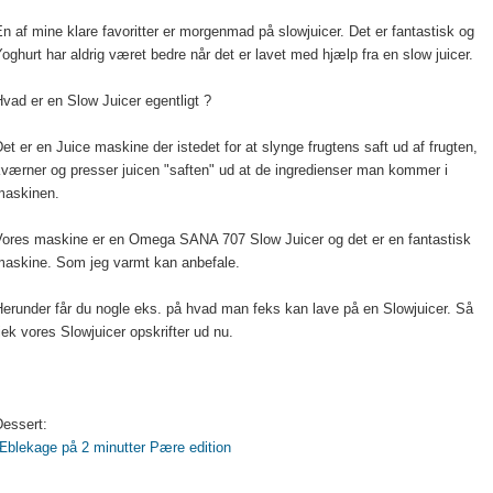
n af mine klare favoritter er morgenmad på slowjuicer. Det er fantastisk og
oghurt har aldrig været bedre når det er lavet med hjælp fra en slow juicer.
vad er en Slow Juicer egentligt ?
et er en Juice maskine der istedet for at slynge frugtens saft ud af frugten,
værner og presser juicen "saften" ud at de ingredienser man kommer i
maskinen.
Vores maskine er en Omega SANA 707 Slow Juicer og det er en fantastisk
maskine. Som jeg varmt kan anbefale.
erunder får du nogle eks. på hvad man feks kan lave på en Slowjuicer. Så
jek vores Slowjuicer opskrifter ud nu.
Dessert:
Æblekage på 2 minutter Pære edition