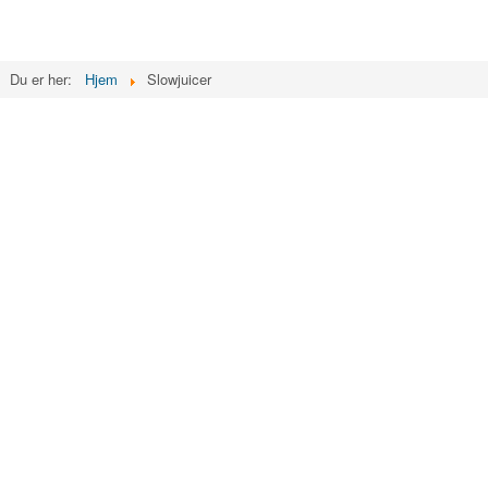
Du er her:
Hjem
Slowjuicer