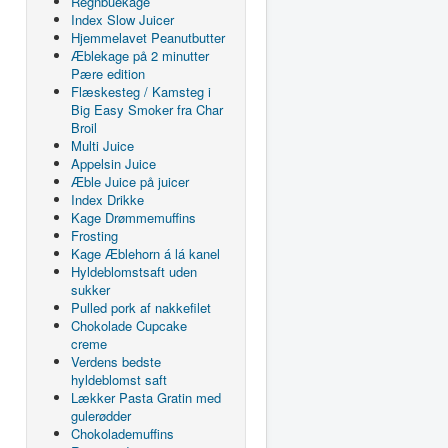
Regnbuekage
Index Slow Juicer
Hjemmelavet Peanutbutter
Æblekage på 2 minutter
Pære edition
Flæskesteg / Kamsteg i
Big Easy Smoker fra Char
Broil
Multi Juice
Appelsin Juice
Æble Juice på juicer
Index Drikke
Kage Drømmemuffins
Frosting
Kage Æblehorn á lá kanel
Hyldeblomstsaft uden
sukker
Pulled pork af nakkefilet
Chokolade Cupcake
creme
Verdens bedste
hyldeblomst saft
Lækker Pasta Gratin med
gulerødder
Chokolademuffins