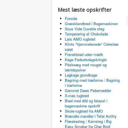
Mest læste opskrifter
Forside
Græsklandbrød i Bagemaskinen
Sous Vide Cuvette steg
Temperering af Chokolade
Lars AMO rugbrød
Klints "hjemmelavede" Coleslaw
salat
Franskbrød uden mælk
Kage Fødselsdagskringle
Påskeæg med nougat og
lakridspulver
Lagkage grundkage
Bagning med træforme / Bagning
i træforme
Gammel Daws Pebernødder
X-mas rugbrød
Brød med dild og fetaost i
bagemaskine opskrift
Skole-rugbrød fra AMO
Brændte mandler i Tefal Actifry
Flæskesteg / Kamsteg i Big
Easy Smoker fra Char Broil