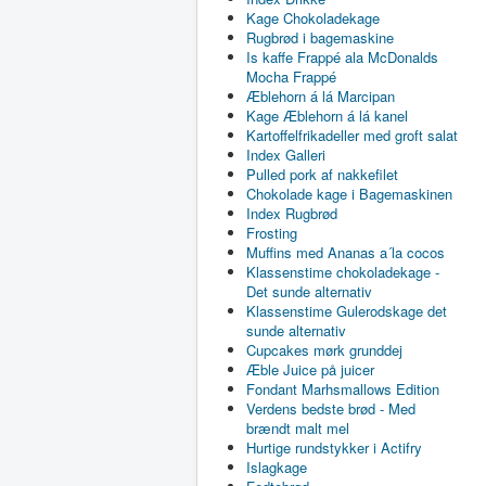
Kage Chokoladekage
Rugbrød i bagemaskine
Is kaffe Frappé ala McDonalds
Mocha Frappé
Æblehorn á lá Marcipan
Kage Æblehorn á lá kanel
Kartoffelfrikadeller med groft salat
Index Galleri
Pulled pork af nakkefilet
Chokolade kage i Bagemaskinen
Index Rugbrød
Frosting
Muffins med Ananas a´la cocos
Klassenstime chokoladekage -
Det sunde alternativ
Klassenstime Gulerodskage det
sunde alternativ
Cupcakes mørk grunddej
Æble Juice på juicer
Fondant Marhsmallows Edition
Verdens bedste brød - Med
brændt malt mel
Hurtige rundstykker i Actifry
Islagkage