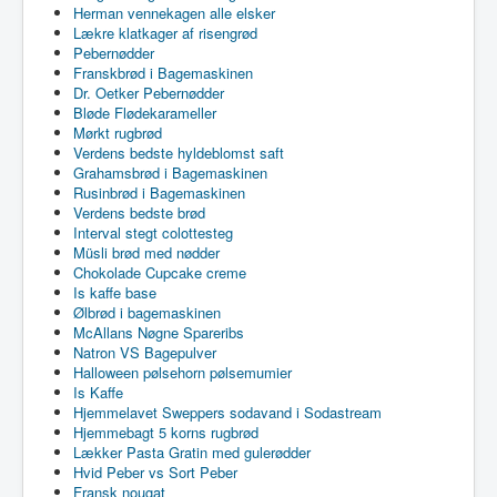
Herman vennekagen alle elsker
Lækre klatkager af risengrød
Pebernødder
Franskbrød i Bagemaskinen
Dr. Oetker Pebernødder
Bløde Flødekarameller
Mørkt rugbrød
Verdens bedste hyldeblomst saft
Grahamsbrød i Bagemaskinen
Rusinbrød i Bagemaskinen
Verdens bedste brød
Interval stegt colottesteg
Müsli brød med nødder
Chokolade Cupcake creme
Is kaffe base
Ølbrød i bagemaskinen
McAllans Nøgne Spareribs
Natron VS Bagepulver
Halloween pølsehorn pølsemumier
Is Kaffe
Hjemmelavet Sweppers sodavand i Sodastream
Hjemmebagt 5 korns rugbrød
Lækker Pasta Gratin med gulerødder
Hvid Peber vs Sort Peber
Fransk nougat