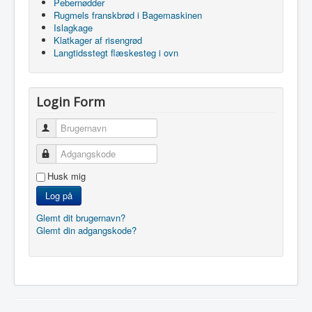
Pebernødder
Rugmels franskbrød i Bagemaskinen
Islagkage
Klatkager af risengrød
Langtidsstegt flæskesteg i ovn
Login Form
Brugernavn
Adgangskode
Husk mig
Log på
Glemt dit brugernavn?
Glemt din adgangskode?