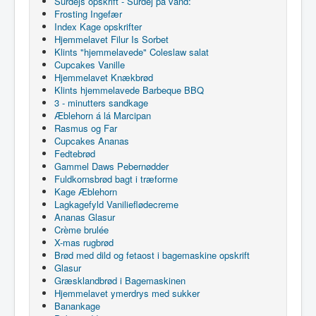
Surdejs opskrift - Surdej på vand:
Frosting Ingefær
Index Kage opskrifter
Hjemmelavet Filur Is Sorbet
Klints "hjemmelavede" Coleslaw salat
Cupcakes Vanille
Hjemmelavet Knækbrød
Klints hjemmelavede Barbeque BBQ
3 - minutters sandkage
Æblehorn á lá Marcipan
Rasmus og Far
Cupcakes Ananas
Fedtebrød
Gammel Daws Pebernødder
Fuldkornsbrød bagt i træforme
Kage Æblehorn
Lagkagefyld Vanilieflødecreme
Ananas Glasur
Crème brulée
X-mas rugbrød
Brød med dild og fetaost i bagemaskine opskrift
Glasur
Græsklandbrød i Bagemaskinen
Hjemmelavet ymerdrys med sukker
Banankage