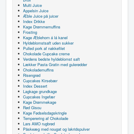
Multi Juice
Appelsin Juice
Æble Juice på juicer
Index Drikke
Kage Drømmemuffins
Frosting
Kage Æblehorn á lá kanel
Hyldeblomstsaft uden sukker
Pulled pork af nakkefilet
Chokolade Cupcake creme
Verdens bedste hyldeblomst saft
Lækker Pasta Gratin med gulerødder
Chokolademuffins
Risengrød
Cupcakes Kirsebær
Index Dessert
Lagkage grundkage
Cupcakes Ingefær
Kage Drømmekage
Rød Gisou
Kage Fødselsdagskringle
Temperering af Chokolade
Lars AMO rugbrød
Påskeæg med nougat og lakridspulver