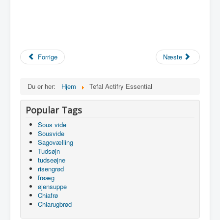
Forrige
Næste
Du er her:
Hjem
Tefal Actifry Essential
Popular Tags
Sous vide
Sousvide
Sagovælling
Tudsøjn
tudseøjne
risengrød
frøæg
øjensuppe
Chiafrø
Chiarugbrød