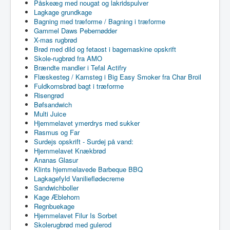
Påskeæg med nougat og lakridspulver
Lagkage grundkage
Bagning med træforme / Bagning i træforme
Gammel Daws Pebernødder
X-mas rugbrød
Brød med dild og fetaost i bagemaskine opskrift
Skole-rugbrød fra AMO
Brændte mandler i Tefal Actifry
Flæskesteg / Kamsteg i Big Easy Smoker fra Char Broil
Fuldkornsbrød bagt i træforme
Risengrød
Bøfsandwich
Multi Juice
Hjemmelavet ymerdrys med sukker
Rasmus og Far
Surdejs opskrift - Surdej på vand:
Hjemmelavet Knækbrød
Ananas Glasur
Klints hjemmelavede Barbeque BBQ
Lagkagefyld Vanilieflødecreme
Sandwichboller
Kage Æblehorn
Regnbuekage
Hjemmelavet Filur Is Sorbet
Skolerugbrød med gulerod