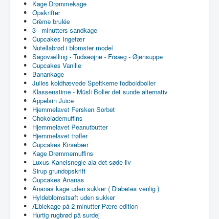
Kage Drømmekage
Opskrifter
Crème brulée
3 - minutters sandkage
Cupcakes Ingefær
Nutellabrød i blomster model
Sagovælling - Tudseøjne - Frøæg - Øjensuppe
Cupcakes Vanille
Banankage
Julies koldhævede Speltkerne fodboldboller
Klassenstime - Müsli Boller det sunde alternativ
Appelsin Juice
Hjemmelavet Fersken Sorbet
Chokolademuffins
Hjemmelavet Peanutbutter
Hjemmelavet trøfler
Cupcakes Kirsebær
Kage Drømmemuffins
Luxus Kanelsnegle ala det søde liv
Sirup grundopskrift
Cupcakes Ananas
Ananas kage uden sukker ( Diabetes venlig )
Hyldeblomstsaft uden sukker
Æblekage på 2 minutter Pære edition
Hurtig rugbrød på surdej