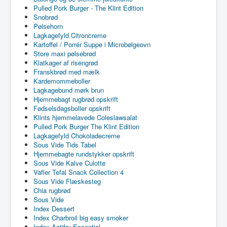
Pulled Pork Burger - The Klint Edition
Snobrød
Pølsehorn
Lagkagefyld Citroncreme
Kartoffel / Porrér Suppe i Microbølgeovn
Store maxi pølsebrød
Klatkager af risengrød
Franskbrød med mælk
Kardemommeboller
Lagkagebund mørk brun
Hjemmebagt rugbrød opskrift
Fødselsdagsboller opskrift
Klints hjemmelavede Coleslawsalat
Pulled Pork Burger The Klint Edition
Lagkagefyld Chokoladecreme
Sous Vide Tids Tabel
Hjemmebagte rundstykker opskrift
Sous Vide Kalve Culotte
Vafler Tefal Snack Collection 4
Sous Vide Flæskesteg
Chia rugbrød
Sous Vide
Index Dessert
Index Charbroil big easy smoker
Index Actifry Essential