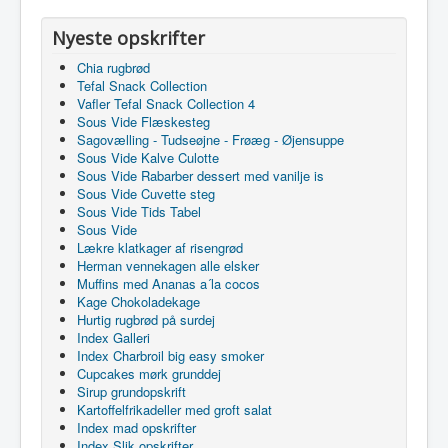
Nyeste opskrifter
Chia rugbrød
Tefal Snack Collection
Vafler Tefal Snack Collection 4
Sous Vide Flæskesteg
Sagovælling - Tudseøjne - Frøæg - Øjensuppe
Sous Vide Kalve Culotte
Sous Vide Rabarber dessert med vanilje is
Sous Vide Cuvette steg
Sous Vide Tids Tabel
Sous Vide
Lækre klatkager af risengrød
Herman vennekagen alle elsker
Muffins med Ananas a´la cocos
Kage Chokoladekage
Hurtig rugbrød på surdej
Index Galleri
Index Charbroil big easy smoker
Cupcakes mørk grunddej
Sirup grundopskrift
Kartoffelfrikadeller med groft salat
Index mad opskrifter
Index Slik opskrifter