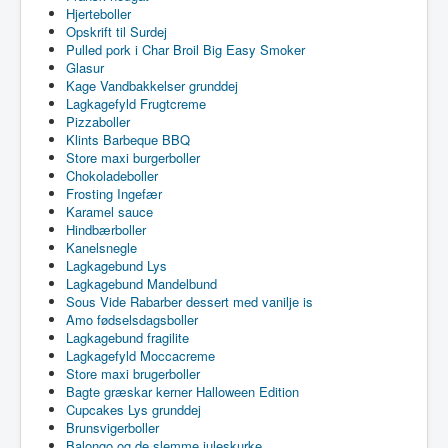
Hjerteboller
Opskrift til Surdej
Pulled pork i Char Broil Big Easy Smoker
Glasur
Kage Vandbakkelser grunddej
Lagkagefyld Frugtcreme
Pizzaboller
Klints Barbeque BBQ
Store maxi burgerboller
Chokoladeboller
Frosting Ingefær
Karamel sauce
Hindbærboller
Kanelsnegle
Lagkagebund Lys
Lagkagebund Mandelbund
Sous Vide Rabarber dessert med vanilje is
Amo fødselsdagsboller
Lagkagebund fragilite
Lagkagefyld Moccacreme
Store maxi brugerboller
Bagte græskar kerner Halloween Edition
Cupcakes Lys grunddej
Brunsvigerboller
Balongo og de slemme juleskurke