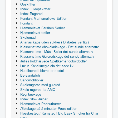
Opskrifter
Index Juleopskrifter
Index Rugbrød
Fondant Marhsmallows Edition
Fondant
Hjemmelavet Fersken Sorbet
Hjemmelavet trøfler
Skolemad
Ananas kage uden sukker ( Diabetes venlig )
Klassenstime chokoladekage - Det sunde alternativ
Klassenstime - Müsli Boller det sunde alternativ
Klassenstime Gulerodskage det sunde alternativ
Julies koldhævede Speltkerne fodboldboller
Luxus Kanelsnegle ala det søde liv
Nutellabrød i blomster model
Bøfsandwich
Sandwichboller
Skolerugbrød med gulerod
Skole-rugbrød fra AMO
Regnbuekage
Index Slow Juicer
Hjemmelavet Peanutbutter
Æblekage på 2 minutter Pære edition
Flæskesteg / Kamsteg i Big Easy Smoker fra Char
Broil