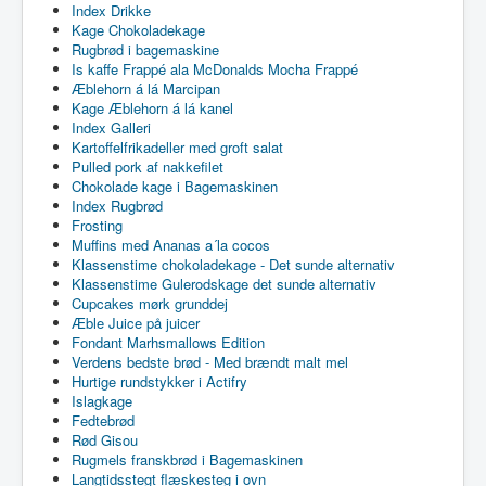
Index Drikke
Kage Chokoladekage
Rugbrød i bagemaskine
Is kaffe Frappé ala McDonalds Mocha Frappé
Æblehorn á lá Marcipan
Kage Æblehorn á lá kanel
Index Galleri
Kartoffelfrikadeller med groft salat
Pulled pork af nakkefilet
Chokolade kage i Bagemaskinen
Index Rugbrød
Frosting
Muffins med Ananas a´la cocos
Klassenstime chokoladekage - Det sunde alternativ
Klassenstime Gulerodskage det sunde alternativ
Cupcakes mørk grunddej
Æble Juice på juicer
Fondant Marhsmallows Edition
Verdens bedste brød - Med brændt malt mel
Hurtige rundstykker i Actifry
Islagkage
Fedtebrød
Rød Gisou
Rugmels franskbrød i Bagemaskinen
Langtidsstegt flæskesteg i ovn