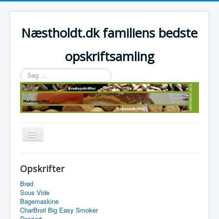
Næstholdt.dk familiens bedste
opskriftsamling
Søg
…
Skift
navigation
Home
Opskrifter
Tefal Actifry Essential
Brød
Sous Vide
Bagemaskine
CharBroil Big Easy Smoker
Dessert