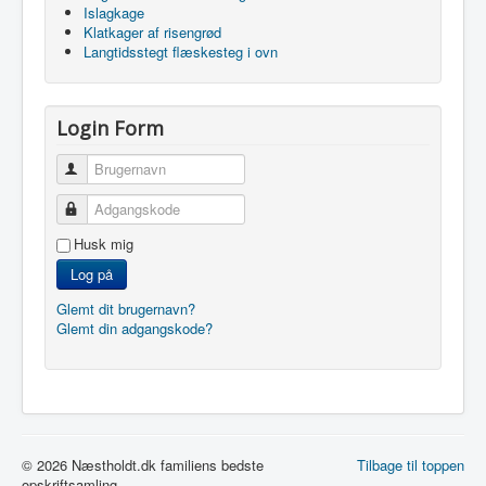
Islagkage
Klatkager af risengrød
Langtidsstegt flæskesteg i ovn
Login Form
Brugernavn
Adgangskode
Husk mig
Log på
Glemt dit brugernavn?
Glemt din adgangskode?
© 2026 Næstholdt.dk familiens bedste
Tilbage til toppen
opskriftsamling