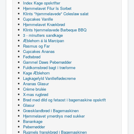
Index Kage opskrifter
Hjemmelavet Filur Is Sorbet
Klints "hjemmelavede" Coleslaw salat
Cupcakes Vanille
Hjemmelavet Knækbrød
Klints hjemmelavede Barbeque BBQ
3 - minutters sandkage
Æblehorn á lá Marcipan
Rasmus og Far
Cupcakes Ananas
Fedtebrød
Gammel Daws Pebernødder
Fuldkornsbrød bagt i træforme
Kage Æblehorn
Lagkagefyld Vanilieflødecreme
Ananas Glasur
Crème brulée
X-mas rugbrød
Brød med dild og fetaost i bagemaskine opskrift
Glasur
Græsklandbrød i Bagemaskinen
Hjemmelavet ymerdrys med sukker
Banankage
Pebernødder
Rugmels franskbrød i Bagemaskinen