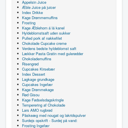
Appelsin Juice
Æble Juice på juicer
Index Drikke
Kage Drømmemuffins
Frosting
Kage Æblehorn á lá kanel
Hyldeblomstsaft uden sukker
Pulled pork af nakkefilet
Chokolade Cupcake creme
Verdens bedste hyldeblomst saft
Lækker Pasta Gratin med gulerødder
Chokolademuffins
Risengrød
Cupcakes Kirsebær
Index Dessert
Lagkage grundkage
Cupcakes Ingefær
Kage Drømmekage
Rød Gisou
Kage Fødselsdagskringle
Temperering af Chokolade
Lars AMO rugbrød
Påskeæg med nougat og lakridspulver
Surdejs opskrift - Surdej på vand:
Frosting Ingefær