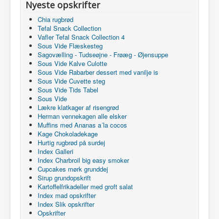
Nyeste opskrifter
Chia rugbrød
Tefal Snack Collection
Vafler Tefal Snack Collection 4
Sous Vide Flæskesteg
Sagovælling - Tudseøjne - Frøæg - Øjensuppe
Sous Vide Kalve Culotte
Sous Vide Rabarber dessert med vanilje is
Sous Vide Cuvette steg
Sous Vide Tids Tabel
Sous Vide
Lækre klatkager af risengrød
Herman vennekagen alle elsker
Muffins med Ananas a´la cocos
Kage Chokoladekage
Hurtig rugbrød på surdej
Index Galleri
Index Charbroil big easy smoker
Cupcakes mørk grunddej
Sirup grundopskrift
Kartoffelfrikadeller med groft salat
Index mad opskrifter
Index Slik opskrifter
Opskrifter