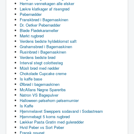
Herman vennekagen alle elsker
Lækre klatkager af risengrød
Pebernødder
Franskbrød i Bagemaskinen
Dr. Oetker Pebernødder
Bløde Flødekarameller
Mørkt rugbrød
Verdens bedste hyldeblomst saft
Grahamsbrød i Bagemaskinen
Rusinbrød i Bagemaskinen
Verdens bedste brød
Interval stegt colottesteg
Müsli brød med nødder
Chokolade Cupcake creme
Is kaffe base
Ølbrød i bagemaskinen
McAllans Nøgne Spareribs
Natron VS Bagepulver
Halloween pølsehorn pølsemumier
Is Kaffe
Hjemmelavet Sweppers sodavand i Sodastream
Hjemmebagt 5 korns rugbrød
Lækker Pasta Gratin med gulerødder
Hvid Peber vs Sort Peber
Fransk nougat