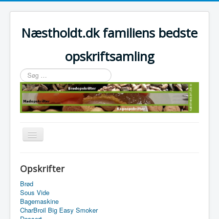
Næstholdt.dk familiens bedste
opskriftsamling
Søg
…
Skift
navigation
Home
Opskrifter
Tefal Actifry Essential
Brød
Sous Vide
Bagemaskine
CharBroil Big Easy Smoker
Dessert