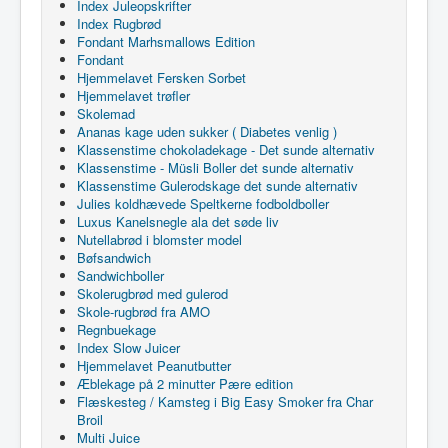
Index Juleopskrifter
Index Rugbrød
Fondant Marhsmallows Edition
Fondant
Hjemmelavet Fersken Sorbet
Hjemmelavet trøfler
Skolemad
Ananas kage uden sukker ( Diabetes venlig )
Klassenstime chokoladekage - Det sunde alternativ
Klassenstime - Müsli Boller det sunde alternativ
Klassenstime Gulerodskage det sunde alternativ
Julies koldhævede Speltkerne fodboldboller
Luxus Kanelsnegle ala det søde liv
Nutellabrød i blomster model
Bøfsandwich
Sandwichboller
Skolerugbrød med gulerod
Skole-rugbrød fra AMO
Regnbuekage
Index Slow Juicer
Hjemmelavet Peanutbutter
Æblekage på 2 minutter Pære edition
Flæskesteg / Kamsteg i Big Easy Smoker fra Char
Broil
Multi Juice