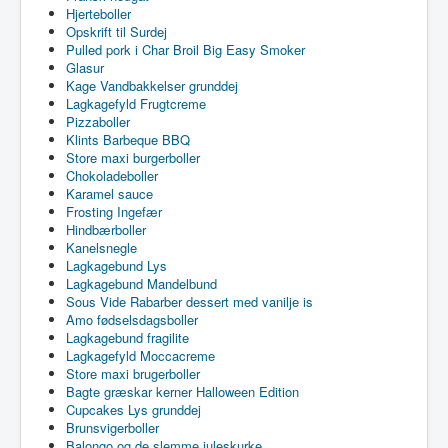
Hjerteboller
Opskrift til Surdej
Pulled pork i Char Broil Big Easy Smoker
Glasur
Kage Vandbakkelser grunddej
Lagkagefyld Frugtcreme
Pizzaboller
Klints Barbeque BBQ
Store maxi burgerboller
Chokoladeboller
Karamel sauce
Frosting Ingefær
Hindbærboller
Kanelsnegle
Lagkagebund Lys
Lagkagebund Mandelbund
Sous Vide Rabarber dessert med vanilje is
Amo fødselsdagsboller
Lagkagebund fragilite
Lagkagefyld Moccacreme
Store maxi brugerboller
Bagte græskar kerner Halloween Edition
Cupcakes Lys grunddej
Brunsvigerboller
Balongo og de slemme juleskurke