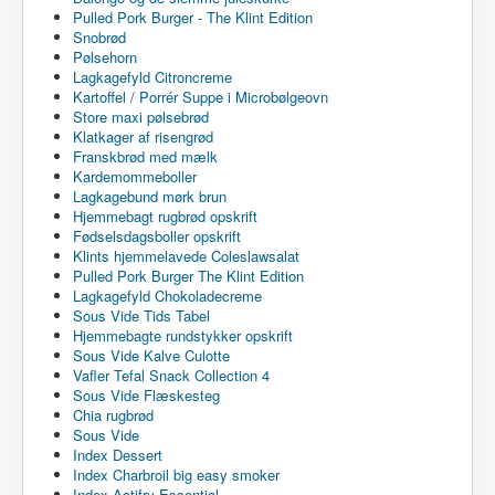
Pulled Pork Burger - The Klint Edition
Snobrød
Pølsehorn
Lagkagefyld Citroncreme
Kartoffel / Porrér Suppe i Microbølgeovn
Store maxi pølsebrød
Klatkager af risengrød
Franskbrød med mælk
Kardemommeboller
Lagkagebund mørk brun
Hjemmebagt rugbrød opskrift
Fødselsdagsboller opskrift
Klints hjemmelavede Coleslawsalat
Pulled Pork Burger The Klint Edition
Lagkagefyld Chokoladecreme
Sous Vide Tids Tabel
Hjemmebagte rundstykker opskrift
Sous Vide Kalve Culotte
Vafler Tefal Snack Collection 4
Sous Vide Flæskesteg
Chia rugbrød
Sous Vide
Index Dessert
Index Charbroil big easy smoker
Index Actifry Essential