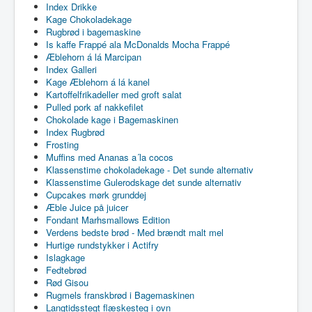
Index Drikke
Kage Chokoladekage
Rugbrød i bagemaskine
Is kaffe Frappé ala McDonalds Mocha Frappé
Æblehorn á lá Marcipan
Index Galleri
Kage Æblehorn á lá kanel
Kartoffelfrikadeller med groft salat
Pulled pork af nakkefilet
Chokolade kage i Bagemaskinen
Index Rugbrød
Frosting
Muffins med Ananas a´la cocos
Klassenstime chokoladekage - Det sunde alternativ
Klassenstime Gulerodskage det sunde alternativ
Cupcakes mørk grunddej
Æble Juice på juicer
Fondant Marhsmallows Edition
Verdens bedste brød - Med brændt malt mel
Hurtige rundstykker i Actifry
Islagkage
Fedtebrød
Rød Gisou
Rugmels franskbrød i Bagemaskinen
Langtidsstegt flæskesteg i ovn