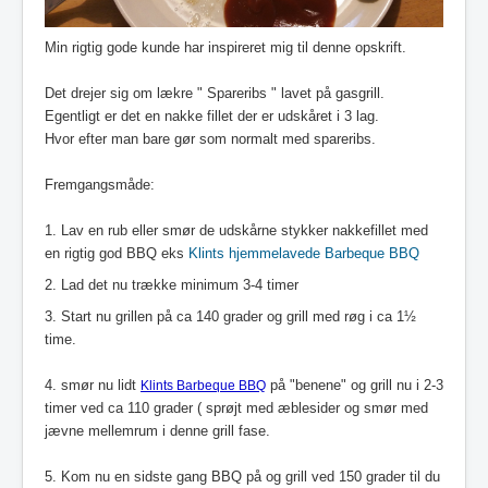
Min rigtig gode kunde har inspireret mig til denne opskrift.
Det drejer sig om lækre " Spareribs " lavet på gasgrill.
Egentligt er det en nakke fillet der er udskåret i 3 lag.
Hvor efter man bare gør som normalt med spareribs.
Fremgangsmåde:
1. Lav en rub eller smør de udskårne stykker nakkefillet med
en rigtig god BBQ eks
Klints hjemmelavede Barbeque BBQ
2. Lad det nu trække minimum 3-4 timer
3. Start nu grillen på ca 140 grader og grill med røg i ca 1½
time.
4. smør nu lidt
på "benene" og grill nu i 2-3
Klints Barbeque BBQ
timer ved ca 110 grader ( sprøjt med æblesider og smør med
jævne mellemrum i denne grill fase.
5. Kom nu en sidste gang BBQ på og grill ved 150 grader til du