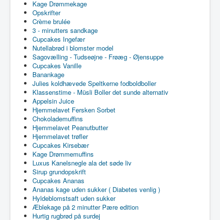
Kage Drømmekage
Opskrifter
Crème brulée
3 - minutters sandkage
Cupcakes Ingefær
Nutellabrød i blomster model
Sagovælling - Tudseøjne - Frøæg - Øjensuppe
Cupcakes Vanille
Banankage
Julies koldhævede Speltkerne fodboldboller
Klassenstime - Müsli Boller det sunde alternativ
Appelsin Juice
Hjemmelavet Fersken Sorbet
Chokolademuffins
Hjemmelavet Peanutbutter
Hjemmelavet trøfler
Cupcakes Kirsebær
Kage Drømmemuffins
Luxus Kanelsnegle ala det søde liv
Sirup grundopskrift
Cupcakes Ananas
Ananas kage uden sukker ( Diabetes venlig )
Hyldeblomstsaft uden sukker
Æblekage på 2 minutter Pære edition
Hurtig rugbrød på surdej