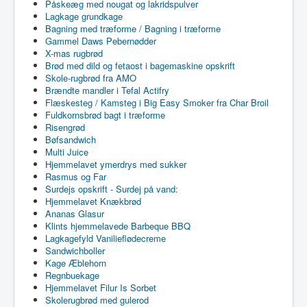
Påskeæg med nougat og lakridspulver
Lagkage grundkage
Bagning med træforme / Bagning i træforme
Gammel Daws Pebernødder
X-mas rugbrød
Brød med dild og fetaost i bagemaskine opskrift
Skole-rugbrød fra AMO
Brændte mandler i Tefal Actifry
Flæskesteg / Kamsteg i Big Easy Smoker fra Char Broil
Fuldkornsbrød bagt i træforme
Risengrød
Bøfsandwich
Multi Juice
Hjemmelavet ymerdrys med sukker
Rasmus og Far
Surdejs opskrift - Surdej på vand:
Hjemmelavet Knækbrød
Ananas Glasur
Klints hjemmelavede Barbeque BBQ
Lagkagefyld Vanilieflødecreme
Sandwichboller
Kage Æblehorn
Regnbuekage
Hjemmelavet Filur Is Sorbet
Skolerugbrød med gulerod