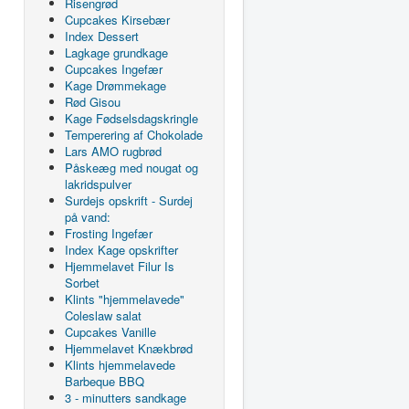
Risengrød
Cupcakes Kirsebær
Index Dessert
Lagkage grundkage
Cupcakes Ingefær
Kage Drømmekage
Rød Gisou
Kage Fødselsdagskringle
Temperering af Chokolade
Lars AMO rugbrød
Påskeæg med nougat og
lakridspulver
Surdejs opskrift - Surdej
på vand:
Frosting Ingefær
Index Kage opskrifter
Hjemmelavet Filur Is
Sorbet
Klints "hjemmelavede"
Coleslaw salat
Cupcakes Vanille
Hjemmelavet Knækbrød
Klints hjemmelavede
Barbeque BBQ
3 - minutters sandkage