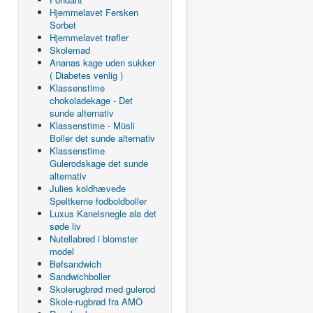
Hjemmelavet Fersken
Sorbet
Hjemmelavet trøfler
Skolemad
Ananas kage uden sukker
( Diabetes venlig )
Klassenstime
chokoladekage - Det
sunde alternativ
Klassenstime - Müsli
Boller det sunde alternativ
Klassenstime
Gulerodskage det sunde
alternativ
Julies koldhævede
Speltkerne fodboldboller
Luxus Kanelsnegle ala det
søde liv
Nutellabrød i blomster
model
Bøfsandwich
Sandwichboller
Skolerugbrød med gulerod
Skole-rugbrød fra AMO