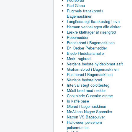
Fedtebrød
Rød Gisou
Rugmels franskbrød i
Bagemaskinen
Langtidsstegt flæskesteg i ovn
Herman vennekagen alle elsker
Lækre klatkager af risengrød
Pebernødder
Franskbrød i Bagemaskinen
Dr. Oetker Pebernødder
Bløde Flødekarameller
Mørkt rugbrød
Verdens bedste hyldeblomst saft
Grahamsbrød i Bagemaskinen
Rusinbrød i Bagemaskinen
Verdens bedste brød
Interval stegt colottesteg
Müsli brød med nødder
Chokolade Cupcake creme
Is kaffe base
Ølbrød i bagemaskinen
McAllans Nøgne Spareribs
Natron VS Bagepulver
Halloween pølsehorn
pølsemumier