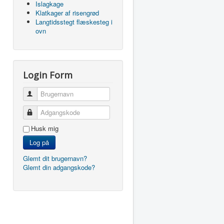
Islagkage
Klatkager af risengrød
Langtidsstegt flæskesteg i
ovn
Login Form
Brugernavn
Adgangskode
Husk mig
Log på
Glemt dit brugernavn?
Glemt din adgangskode?