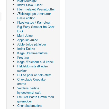
Regnbuekage
Index Slow Juicer
Hjemmelavet Peanutbutter
Æblekage på 2 minutter
Pære edition
Flæskesteg / Kamsteg i
Big Easy Smoker fra Char
Broil
Multi Juice
Appelsin Juice
Æble Juice på juicer
Index Drikke
Kage Drømmemuffins
Frosting
Kage Æblehorn á lá kanel
Hyldeblomstsaft uden
sukker
Pulled pork af nakkefilet
Chokolade Cupcake
creme
Verdens bedste
hyldeblomst saft
Lækker Pasta Gratin med
gulerødder
Chokolademuffins