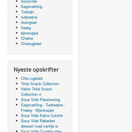
Sousvide
Sagovælling
Tudsøjn
tudseøjne
risengrød
frøæg
øjensuppe
Chiafrø
Chiarugbrød
Nyeste opskrifter
Chia rugbrød
Tefal Snack Collection
Vafler Tefal Snack
Collection 4
Sous Vide Flæskesteg
Sagovælling - Tudseøjne -
Frøæg - Øjensuppe
Sous Vide Kalve Culotte
Sous Vide Rabarber
dessert med vanilje is
Sous Vide Cuvette steg