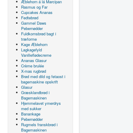
Æblehorn á lá Marcipan
Rasmus og Far
Cupcakes Ananas
Fedtebrød
Gammel Daws
Pebernødder
Fuldkornsbrød bagt i
træforme
Kage Æblehorn
Lagkagefyld
Vanilieflødecreme
Ananas Glasur
Crème brulée
X-mas rugbrød
Brød med dild og fetaost i
bagemaskine opskrift
Glasur
Græsklandbrød i
Bagemaskinen
Hjemmelavet ymerdrys
med sukker
Banankage
Pebernødder
Rugmels franskbrød i
Bagemaskinen