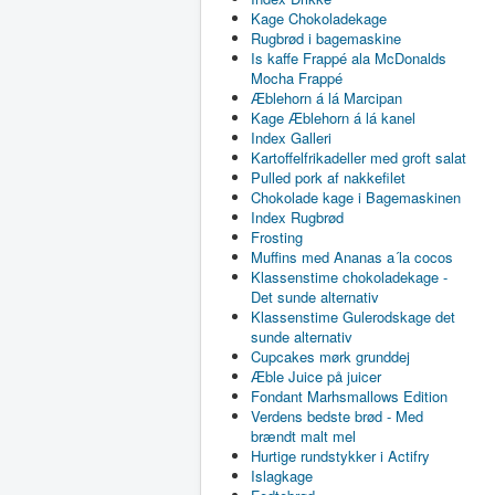
Kage Chokoladekage
Rugbrød i bagemaskine
Is kaffe Frappé ala McDonalds
Mocha Frappé
Æblehorn á lá Marcipan
Kage Æblehorn á lá kanel
Index Galleri
Kartoffelfrikadeller med groft salat
Pulled pork af nakkefilet
Chokolade kage i Bagemaskinen
Index Rugbrød
Frosting
Muffins med Ananas a´la cocos
Klassenstime chokoladekage -
Det sunde alternativ
Klassenstime Gulerodskage det
sunde alternativ
Cupcakes mørk grunddej
Æble Juice på juicer
Fondant Marhsmallows Edition
Verdens bedste brød - Med
brændt malt mel
Hurtige rundstykker i Actifry
Islagkage