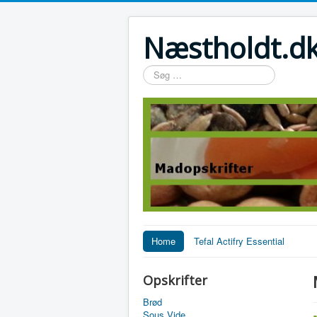
Næstholdt.dk
Søg
…
Home
Tefal Actifry Essential
Opskrifter
Brød
Sous Vide