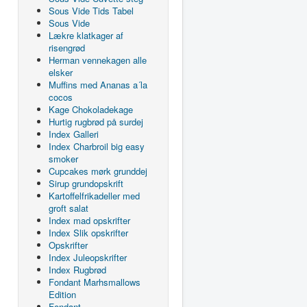
Sous Vide Tids Tabel
Sous Vide
Lækre klatkager af
risengrød
Herman vennekagen alle
elsker
Muffins med Ananas a´la
cocos
Kage Chokoladekage
Hurtig rugbrød på surdej
Index Galleri
Index Charbroil big easy
smoker
Cupcakes mørk grunddej
Sirup grundopskrift
Kartoffelfrikadeller med
groft salat
Index mad opskrifter
Index Slik opskrifter
Opskrifter
Index Juleopskrifter
Index Rugbrød
Fondant Marhsmallows
Edition
Fondant