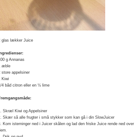
 glas lækker Juice
Ingredienser:
100 g Annanas
1 æble
 store appelsiner
 Kiwi
/4 båd citron eller en ½ lime
Fremgangsmåde:
. Skræl Kiwi og Appelsiner
. Skær så alle frugter i små stykker som kan gå i din SlowJuicer
. Kom isterninger ned i Juicer skålen og lad den friske Juice rende ned over
dem.
. Drik og nyd