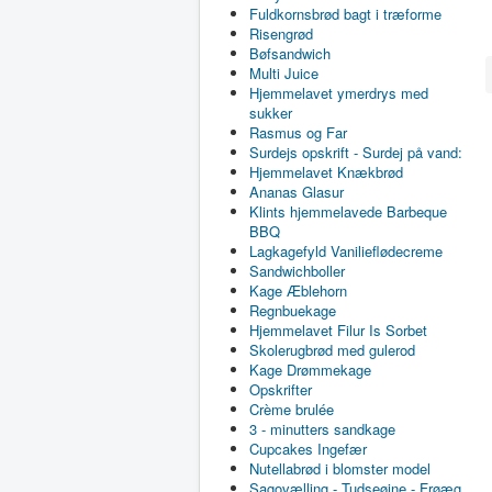
Fuldkornsbrød bagt i træforme
Risengrød
Bøfsandwich
Multi Juice
Hjemmelavet ymerdrys med
sukker
Rasmus og Far
Surdejs opskrift - Surdej på vand:
Hjemmelavet Knækbrød
Ananas Glasur
Klints hjemmelavede Barbeque
BBQ
Lagkagefyld Vanilieflødecreme
Sandwichboller
Kage Æblehorn
Regnbuekage
Hjemmelavet Filur Is Sorbet
Skolerugbrød med gulerod
Kage Drømmekage
Opskrifter
Crème brulée
3 - minutters sandkage
Cupcakes Ingefær
Nutellabrød i blomster model
Sagovælling - Tudseøjne - Frøæg