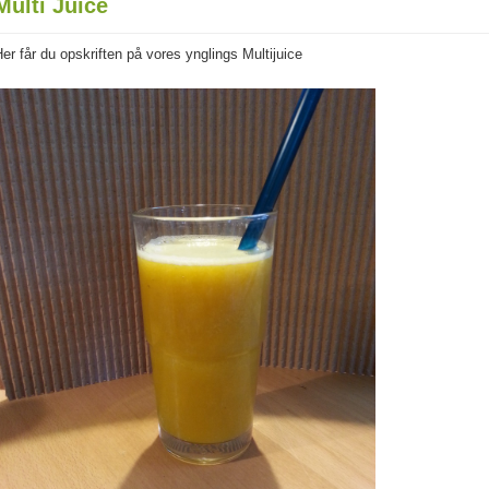
Multi Juice
er får du opskriften på vores ynglings Multijuice