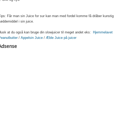
Tips: Får man sin Juice for sur kan man med fordel komme få dråber kunstig
øddemiddel i sin juice.
usk at du også kan bruge din slowjuicer til meget andet eks:
Hjemmelavet
Peanutbutter
/
Appelsin Juice
/
Æble Juice på juicer
Adsense