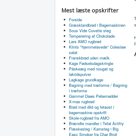
Mest læste opskrifter
Forside
Græsklandbrød i Bagemaskinen
s
Sous Vide Cuvette steg
Temperering af Chokolade
H
Lars AMO rugbrød
Klints "hjemmelavede" Coleslaw
salat
Franskbrød uden mælk
Kage Fødselsdagskringle
Påskeæg med nougat og
lakridspulver
Lagkage grundkage
Bagning med træforme / Bagning
i træforme
Gammel Daws Pebernødder
X-mas rugbrød
Brød med dild og fetaost i
bagemaskine opskrift
Skole-rugbrød fra AMO
Brændte mandler i Tefal Actifry
Flæskesteg / Kamsteg i Big
Easy Smoker fra Char Broil