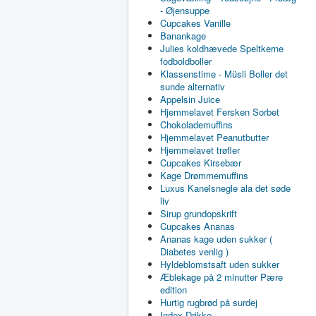
- Øjensuppe
Cupcakes Vanille
Banankage
Julies koldhævede Speltkerne
fodboldboller
Klassenstime - Müsli Boller det
sunde alternativ
Appelsin Juice
Hjemmelavet Fersken Sorbet
Chokolademuffins
Hjemmelavet Peanutbutter
Hjemmelavet trøfler
Cupcakes Kirsebær
Kage Drømmemuffins
Luxus Kanelsnegle ala det søde
liv
Sirup grundopskrift
Cupcakes Ananas
Ananas kage uden sukker (
Diabetes venlig )
Hyldeblomstsaft uden sukker
Æblekage på 2 minutter Pære
edition
Hurtig rugbrød på surdej
Index Drikke