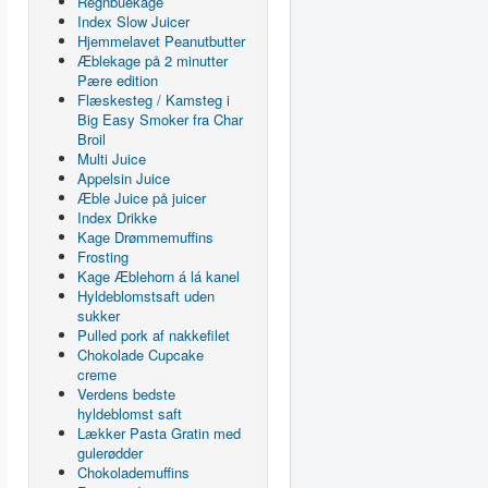
Regnbuekage
Index Slow Juicer
Hjemmelavet Peanutbutter
Æblekage på 2 minutter
Pære edition
Flæskesteg / Kamsteg i
Big Easy Smoker fra Char
Broil
Multi Juice
Appelsin Juice
Æble Juice på juicer
Index Drikke
Kage Drømmemuffins
Frosting
Kage Æblehorn á lá kanel
Hyldeblomstsaft uden
sukker
Pulled pork af nakkefilet
Chokolade Cupcake
creme
Verdens bedste
hyldeblomst saft
Lækker Pasta Gratin med
gulerødder
Chokolademuffins