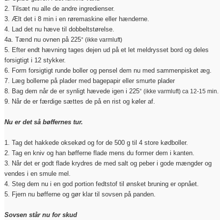
2. Tilsæt nu alle de andre ingredienser.
3. Ælt det i 8 min i en røremaskine eller hænderne.
4. Lad det nu hæve til dobbeltstørelse.
4a. Tænd nu ovnen på 225
° (ikke varmluft)
5. Efter endt hævning tages dejen ud på et let meldrysset bord og deles
forsigtigt i 12 stykker.
6. Form forsigtigt runde boller og pensel dem nu med sammenpisket æg.
7. Læg bollerne på plader med bagepapir eller smurte plader
8. Bag dem når de er synligt hævede igen i 225
° (ikke varmluft) ca 12-15 min.
9. Når de er færdige sættes de på en rist og køler af.
Nu er det så bøffernes tur.
1. Tag det hakkede oksekød og for de 500 g til 4 store kødboller.
2. Tag en kniv og han bøfferne flade mens du former dem i kanten.
3. Når det er godt flade krydres de med salt og peber i gode mængder og
vendes i en smule mel.
4. Steg dem nu i en god portion fedtstof til ønsket bruning er opnået.
5. Fjern nu bøfferne og gør klar til sovsen på panden.
Sovsen står nu for skud