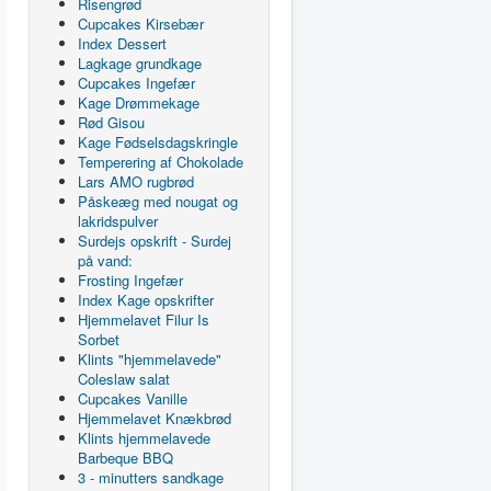
Risengrød
Cupcakes Kirsebær
Index Dessert
Lagkage grundkage
Cupcakes Ingefær
Kage Drømmekage
Rød Gisou
Kage Fødselsdagskringle
Temperering af Chokolade
Lars AMO rugbrød
Påskeæg med nougat og
lakridspulver
Surdejs opskrift - Surdej
på vand:
Frosting Ingefær
Index Kage opskrifter
Hjemmelavet Filur Is
Sorbet
Klints "hjemmelavede"
Coleslaw salat
Cupcakes Vanille
Hjemmelavet Knækbrød
Klints hjemmelavede
Barbeque BBQ
3 - minutters sandkage