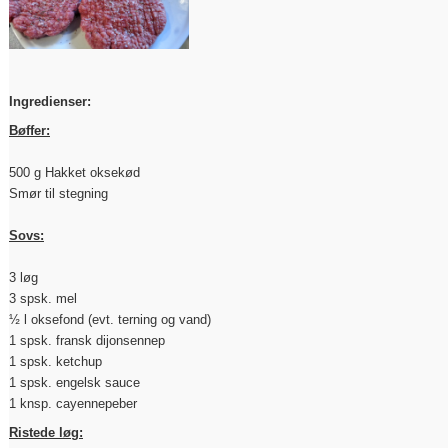
Ingredienser:
Bøffer:
500 g Hakket oksekød
Smør til stegning
Sovs:
3 løg
3 spsk. mel
½ l oksefond (evt. terning og vand)
1 spsk. fransk dijonsennep
1 spsk. ketchup
1 spsk. engelsk sauce
1 knsp. cayennepeber
Ristede løg: