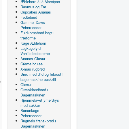
Æblehorn á lá Marcipan
Rasmus og Far
Cupcakes Ananas
Fedtebrød
Gammel Daws
Pebernødder
Fuldkornsbrød bagt i
træforme
Kage Æblehorn
Lagkagefyld
Vanilieflødecreme
Ananas Glasur
Crème brulée
X-mas rugbrød
Brød med dild og fetaost i
bagemaskine opskrift
e
Glasur
Græsklandbrød i
Bagemaskinen
Hjemmelavet ymerdrys
med sukker
Banankage
Pebernødder
Rugmels franskbrød i
Bagemaskinen