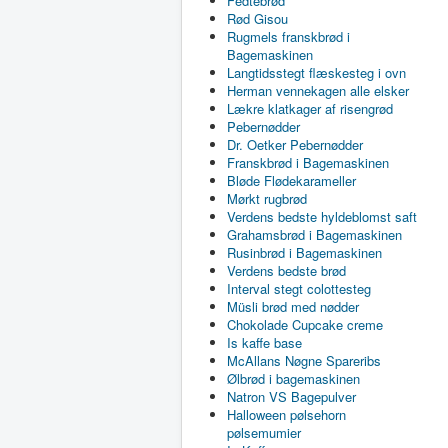
Fedtebrød
Rød Gisou
Rugmels franskbrød i
Bagemaskinen
Langtidsstegt flæskesteg i ovn
Herman vennekagen alle elsker
Lækre klatkager af risengrød
Pebernødder
Dr. Oetker Pebernødder
Franskbrød i Bagemaskinen
Bløde Flødekarameller
Mørkt rugbrød
Verdens bedste hyldeblomst saft
Grahamsbrød i Bagemaskinen
Rusinbrød i Bagemaskinen
Verdens bedste brød
Interval stegt colottesteg
Müsli brød med nødder
Chokolade Cupcake creme
Is kaffe base
McAllans Nøgne Spareribs
Ølbrød i bagemaskinen
Natron VS Bagepulver
Halloween pølsehorn
pølsemumier