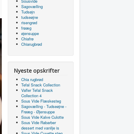
Sousvide
Sagovælling
Tudsøjn
tudseøjne
risengrød
frøæg
øjensuppe
Chiafrø
Chiarugbrød
Nyeste opskrifter
Chia rugbrød
Tefal Snack Collection
Vafler Tefal Snack
Collection 4
Sous Vide Flæskesteg
Sagovælling - Tudseøjne -
Frøæg - Øjensuppe
Sous Vide Kalve Culotte
Sous Vide Rabarber
dessert med vanilje is
Sous Vide Cuvette steg