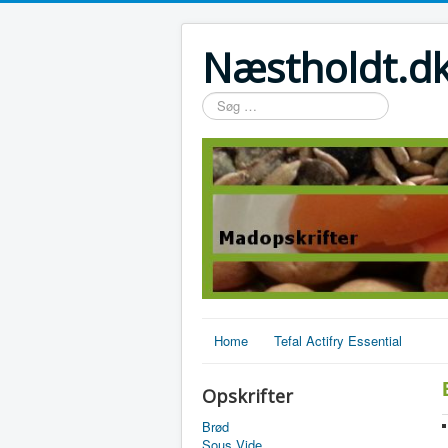
Næstholdt.dk
Søg
…
Home
Tefal Actifry Essential
Opskrifter
Brød
Sous Vide