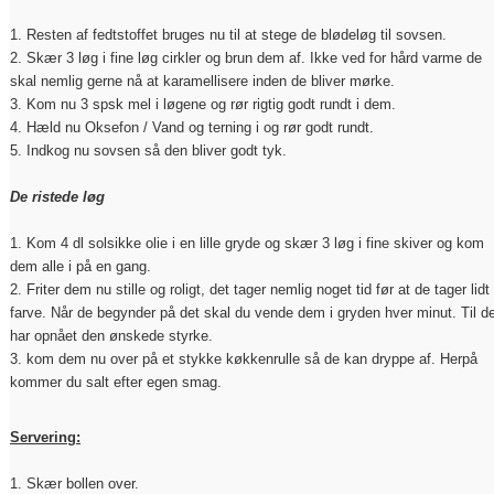
1. Resten af fedtstoffet bruges nu til at stege de blødeløg til sovsen.
2. Skær 3 løg i fine løg cirkler og brun dem af. Ikke ved for hård varme de
skal nemlig gerne nå at karamellisere inden de bliver mørke.
3. Kom nu 3 spsk mel i løgene og rør rigtig godt rundt i dem.
4. Hæld nu Oksefon / Vand og terning i og rør godt rundt.
5. Indkog nu sovsen så den bliver godt tyk.
De ristede løg
1. Kom 4 dl solsikke olie i en lille gryde og skær 3 løg i fine skiver og kom
dem alle i på en gang.
2. Friter dem nu stille og roligt, det tager nemlig noget tid før at de tager lidt
farve. Når de begynder på det skal du vende dem i gryden hver minut. Til d
har opnået den ønskede styrke.
3. kom dem nu over på et stykke køkkenrulle så de kan dryppe af. Herpå
kommer du salt efter egen smag.
Servering:
1. Skær bollen over.