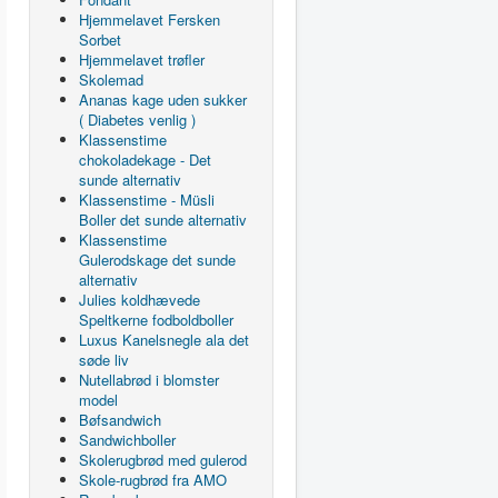
Hjemmelavet Fersken
Sorbet
Hjemmelavet trøfler
Skolemad
Ananas kage uden sukker
( Diabetes venlig )
Klassenstime
chokoladekage - Det
sunde alternativ
Klassenstime - Müsli
Boller det sunde alternativ
Klassenstime
Gulerodskage det sunde
alternativ
Julies koldhævede
Speltkerne fodboldboller
Luxus Kanelsnegle ala det
søde liv
Nutellabrød i blomster
model
Bøfsandwich
Sandwichboller
Skolerugbrød med gulerod
Skole-rugbrød fra AMO