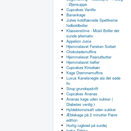
- Øjensuppe
Cupcakes Vanille
Banankage
Julies koldhævede Speltkerne
fodboldboller
Klassenstime - Müsli Boller det
sunde alternativ
Appelsin Juice
Hjemmelavet Fersken Sorbet
Chokolademuffins
Hjemmelavet Peanutbutter
Hjemmelavet trøfler
Cupcakes Kirsebær
Kage Drømmemuffins
Luxus Kanelsnegle ala det søde
liv
Sirup grundopskrift
Cupcakes Ananas
Ananas kage uden sukker (
Diabetes venlig )
Hyldeblomstsaft uden sukker
Æblekage på 2 minutter Pære
edition
Hurtig rugbrød på surdej
Index Drikke