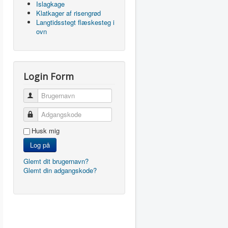
Islagkage
Klatkager af risengrød
Langtidsstegt flæskesteg i
ovn
Login Form
Brugernavn
Adgangskode
Husk mig
Log på
Glemt dit brugernavn?
Glemt din adgangskode?