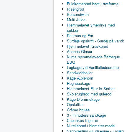
Fuldkornsbrød bagt i træforme
Risengrød
Bøfsandwich
Multi Juice
Hjemmelavet ymerdrys med
sukker
Rasmus og Far
Surdejs opskrift - Surdej på vand:
Hjemmelavet Knækbrød
Ananas Glasur
Klints hjemmelavede Barbeque
BBQ
Lagkagefyld Vanilieflødecreme
Sandwichboller
Kage Æblehorn
Regnbuekage
Hjemmelavet Filur Is Sorbet
Skolerugbrød med gulerod
Kage Drømmekage
Opskrifter
Crème brulée
3 - minutters sandkage
Cupcakes Ingefær
Nutellabrød i blomster model
Sagovælling - Tudseøjne - Frøæg