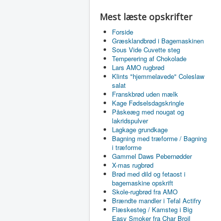
Mest læste opskrifter
Forside
Græsklandbrød i Bagemaskinen
Sous Vide Cuvette steg
Temperering af Chokolade
Lars AMO rugbrød
Klints "hjemmelavede" Coleslaw
salat
Franskbrød uden mælk
Kage Fødselsdagskringle
Påskeæg med nougat og
lakridspulver
Lagkage grundkage
Bagning med træforme / Bagning
i træforme
Gammel Daws Pebernødder
X-mas rugbrød
Brød med dild og fetaost i
bagemaskine opskrift
Skole-rugbrød fra AMO
Brændte mandler i Tefal Actifry
Flæskesteg / Kamsteg i Big
Easy Smoker fra Char Broil