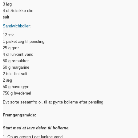
3 løg
4 dl Solsikke olie
salt
Sandwichboller
:
12 stk.
1 pisket æg til pensling
25 g gær
4 dl lunkent vand
50 g rørsukker
50 g margarine
2 tsk. fint salt
2 æg
50 g havregryn
750 g hvedemel
Evt sorte sesamfrø ol. til at pynte bollerne efter pensling
Fremgangsmåde:
Start med at lave dejen til bollerne.
1. Opløs gæren i det lunkne vand