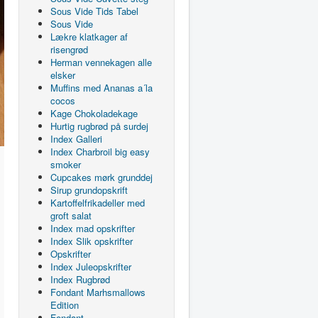
Sous Vide Tids Tabel
Sous Vide
Lækre klatkager af
risengrød
Herman vennekagen alle
elsker
Muffins med Ananas a´la
cocos
Kage Chokoladekage
Hurtig rugbrød på surdej
Index Galleri
Index Charbroil big easy
smoker
Cupcakes mørk grunddej
Sirup grundopskrift
Kartoffelfrikadeller med
groft salat
Index mad opskrifter
Index Slik opskrifter
Opskrifter
Index Juleopskrifter
Index Rugbrød
Fondant Marhsmallows
Edition
Fondant