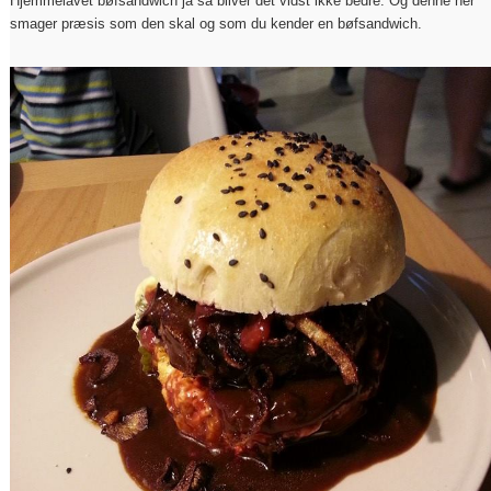
Hjemmelavet bøfsandwich ja så bliver det vidst ikke bedre. Og denne her
smager præsis som den skal og som du kender en bøfsandwich.