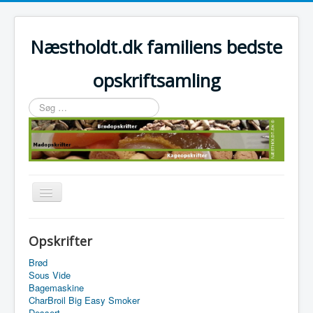
Næstholdt.dk familiens bedste
opskriftsamling
Søg
…
Skift
navigation
Home
Opskrifter
Tefal Actifry Essential
Brød
Sous Vide
Bagemaskine
CharBroil Big Easy Smoker
Dessert