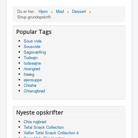
Du er her:
Hjem
Mad
Dessert
Sirup grundopskrift
Popular Tags
Sous vide
Sousvide
Sagovælling
Tudsøjn
tudseøjne
risengrød
frøæg
øjensuppe
Chiafrø
Chiarugbrød
Nyeste opskrifter
Chia rugbrød
Tefal Snack Collection
Vafler Tefal Snack Collection 4