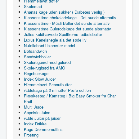
Hjemmelavet trøfler
Skolemad
Ananas kage uden sukker ( Diabetes venlig )
Klassenstime chokoladekage - Det sunde alternativ
Klassenstime - Müsli Boller det sunde alternativ
Klassenstime Gulerodskage det sunde alternativ
Julies koldhævede Speltkerne fodboldboller
Luxus Kanelsnegle ala det søde liv
Nutellabrød i blomster model
Bøfsandwich
Sandwichboller
Skolerugbrød med gulerod
Skole-rugbrød fra AMO
Regnbuekage
Index Slow Juicer
Hjemmelavet Peanutbutter
Æblekage på 2 minutter Pære edition
Flæskesteg / Kamsteg i Big Easy Smoker fra Char
Broil
Multi Juice
Appelsin Juice
Æble Juice på juicer
Index Drikke
Kage Drømmemuffins
Frosting