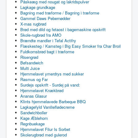
Påskeæg med nougat og lakridspulver
Lagkage grundkage
Bagning med træforme / Bagning i træforme
Gammel Daws Pebernødder
X-mas rugbrød
Brød med dild og fetaost i bagemaskine opskrift
Skole-rugbrød fra AMO
Brændte mandler i Tefal Actifry
Flæskesteg / Kamsteg i Big Easy Smoker fra Char Broil
Fuldkornsbrød bagt i træforme
Risengrød
Bøfsandwich
Multi Juice
Hjemmelavet ymerdrys med sukker
Rasmus og Far
Surdejs opskrift - Surdej på vand:
Hjemmelavet Knækbrød
Ananas Glasur
Klints hjemmelavede Barbeque BBQ
Lagkagefyld Vanilieflødecreme
Sandwichboller
Kage Æblehorn
Regnbuekage
Hjemmelavet Filur Is Sorbet
Skolerugbrød med gulerod