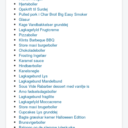
Hjerteboller
Opskrift til Surdej
Pulled pork i Char Broil Big Easy Smoker
Glasur
Kage Vandbakkelser grunddej
Lagkagefyld Frugtcreme
Pizzaboller
Klints Barbeque BBQ
Store maxi burgerboller
Chokoladeboller
Frosting Ingefær
Karamel sauce
Hindbærboller
Kanelsnegle
Lagkagebund Lys
Lagkagebund Mandelbund
Sous Vide Rabarber dessert med vanilje is
Amo fødselsdagsboller
Lagkagebund fragilite
Lagkagefyld Moccacreme
Store maxi brugerboller
Cupcakes Lys grunddej
Bagte græskar kerner Halloween Edition
Brunsvigerboller
Balongo og de slemme juleskurke