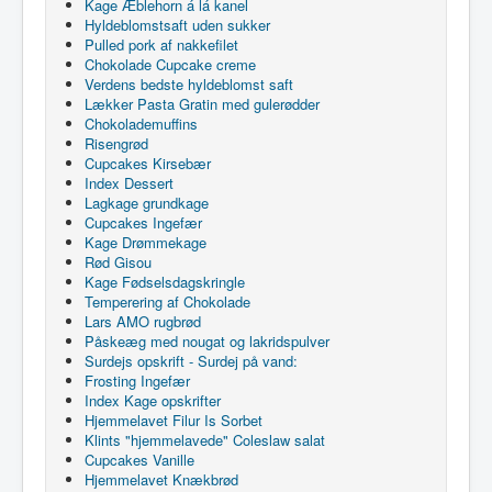
Kage Æblehorn á lá kanel
Hyldeblomstsaft uden sukker
Pulled pork af nakkefilet
Chokolade Cupcake creme
Verdens bedste hyldeblomst saft
Lækker Pasta Gratin med gulerødder
Chokolademuffins
Risengrød
Cupcakes Kirsebær
Index Dessert
Lagkage grundkage
Cupcakes Ingefær
Kage Drømmekage
Rød Gisou
Kage Fødselsdagskringle
Temperering af Chokolade
Lars AMO rugbrød
Påskeæg med nougat og lakridspulver
Surdejs opskrift - Surdej på vand:
Frosting Ingefær
Index Kage opskrifter
Hjemmelavet Filur Is Sorbet
Klints "hjemmelavede" Coleslaw salat
Cupcakes Vanille
Hjemmelavet Knækbrød