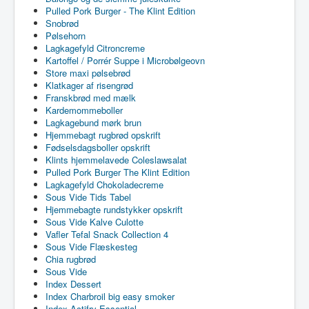
Pulled Pork Burger - The Klint Edition
Snobrød
Pølsehorn
Lagkagefyld Citroncreme
Kartoffel / Porrér Suppe i Microbølgeovn
Store maxi pølsebrød
Klatkager af risengrød
Franskbrød med mælk
Kardemommeboller
Lagkagebund mørk brun
Hjemmebagt rugbrød opskrift
Fødselsdagsboller opskrift
Klints hjemmelavede Coleslawsalat
Pulled Pork Burger The Klint Edition
Lagkagefyld Chokoladecreme
Sous Vide Tids Tabel
Hjemmebagte rundstykker opskrift
Sous Vide Kalve Culotte
Vafler Tefal Snack Collection 4
Sous Vide Flæskesteg
Chia rugbrød
Sous Vide
Index Dessert
Index Charbroil big easy smoker
Index Actifry Essential