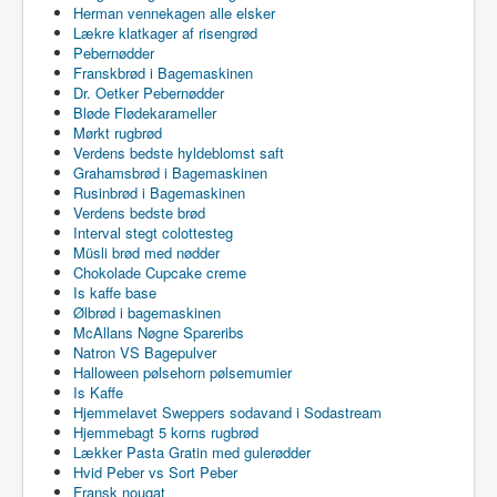
Herman vennekagen alle elsker
Lækre klatkager af risengrød
Pebernødder
Franskbrød i Bagemaskinen
Dr. Oetker Pebernødder
Bløde Flødekarameller
Mørkt rugbrød
Verdens bedste hyldeblomst saft
Grahamsbrød i Bagemaskinen
Rusinbrød i Bagemaskinen
Verdens bedste brød
Interval stegt colottesteg
Müsli brød med nødder
Chokolade Cupcake creme
Is kaffe base
Ølbrød i bagemaskinen
McAllans Nøgne Spareribs
Natron VS Bagepulver
Halloween pølsehorn pølsemumier
Is Kaffe
Hjemmelavet Sweppers sodavand i Sodastream
Hjemmebagt 5 korns rugbrød
Lækker Pasta Gratin med gulerødder
Hvid Peber vs Sort Peber
Fransk nougat