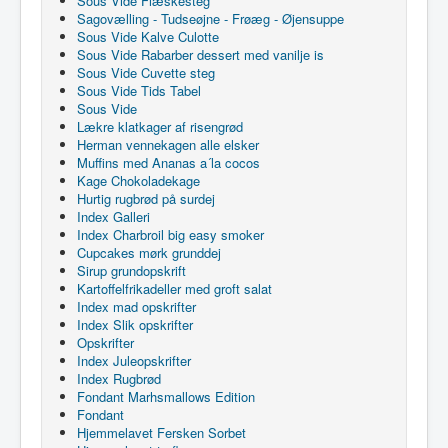
Sous Vide Flæskesteg
Sagovælling - Tudseøjne - Frøæg - Øjensuppe
Sous Vide Kalve Culotte
Sous Vide Rabarber dessert med vanilje is
Sous Vide Cuvette steg
Sous Vide Tids Tabel
Sous Vide
Lækre klatkager af risengrød
Herman vennekagen alle elsker
Muffins med Ananas a´la cocos
Kage Chokoladekage
Hurtig rugbrød på surdej
Index Galleri
Index Charbroil big easy smoker
Cupcakes mørk grunddej
Sirup grundopskrift
Kartoffelfrikadeller med groft salat
Index mad opskrifter
Index Slik opskrifter
Opskrifter
Index Juleopskrifter
Index Rugbrød
Fondant Marhsmallows Edition
Fondant
Hjemmelavet Fersken Sorbet