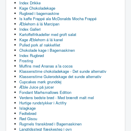
Index Drikke
Kage Chokoladekage
Rugbrød i bagemaskine
Is kaffe Frappé ala McDonalds Mocha Frappé
Æblehorn á lá Marcipan
Index Galleri
Kartoffelfrikadeller med groft salat
Kage Æblehorn á lá kanel
Pulled pork af nakkefilet
Chokolade kage i Bagemaskinen
Index Rugbrød
Frosting
Muffins med Ananas a´la cocos
Klassenstime chokoladekage - Det sunde alternativ
Klassenstime Gulerodskage det sunde alternativ
Cupcakes mørk grunddej
Æble Juice på juicer
Fondant Marhsmallows Edition
Verdens bedste brød - Med brændt malt mel
Hurtige rundstykker i Actifry
Islagkage
Fedtebrød
Rød Gisou
Rugmels franskbrød i Bagemaskinen
Langtidsstegt flæskesteg i ovn