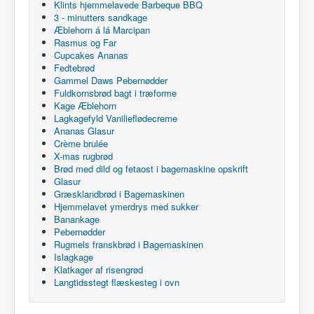
Klints hjemmelavede Barbeque BBQ
3 - minutters sandkage
Æblehorn á lá Marcipan
Rasmus og Far
Cupcakes Ananas
Fedtebrød
Gammel Daws Pebernødder
Fuldkornsbrød bagt i træforme
Kage Æblehorn
Lagkagefyld Vanilieflødecreme
Ananas Glasur
Crème brulée
X-mas rugbrød
Brød med dild og fetaost i bagemaskine opskrift
Glasur
Græsklandbrød i Bagemaskinen
Hjemmelavet ymerdrys med sukker
Banankage
Pebernødder
Rugmels franskbrød i Bagemaskinen
Islagkage
Klatkager af risengrød
Langtidsstegt flæskesteg i ovn