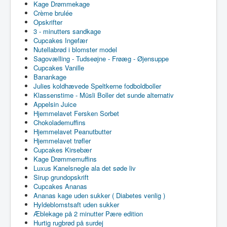
Kage Drømmekage
Crème brulée
Opskrifter
3 - minutters sandkage
Cupcakes Ingefær
Nutellabrød i blomster model
Sagovælling - Tudseøjne - Frøæg - Øjensuppe
Cupcakes Vanille
Banankage
Julies koldhævede Speltkerne fodboldboller
Klassenstime - Müsli Boller det sunde alternativ
Appelsin Juice
Hjemmelavet Fersken Sorbet
Chokolademuffins
Hjemmelavet Peanutbutter
Hjemmelavet trøfler
Cupcakes Kirsebær
Kage Drømmemuffins
Luxus Kanelsnegle ala det søde liv
Sirup grundopskrift
Cupcakes Ananas
Ananas kage uden sukker ( Diabetes venlig )
Hyldeblomstsaft uden sukker
Æblekage på 2 minutter Pære edition
Hurtig rugbrød på surdej