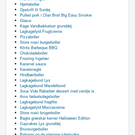
Hjerteboller
Opskrift til Surdej
Pulled pork i Char Broil Big Easy Smoker
Glasur
Kage Vandbakkelser grunddej
Lagkagefyld Frugtcreme
Pizzaboller
Store maxi burgerboller
Klints Barbeque BBQ
Chokoladeboller
Frosting Ingefær
Karamel sauce
Kanelsnegle
Hindbærboller
Lagkagebund Lys
Lagkagebund Mandelbund
Sous Vide Rabarber dessert med vanilje is
Amo fødselsdagsboller
Lagkagebund fragilite
Lagkagefyld Moccacreme
Store maxi brugerboller
Bagte græskar kerner Halloween Edition
Cupcakes Lys grunddej
Brunsvigerboller
Balongo og de slemme juleskurke