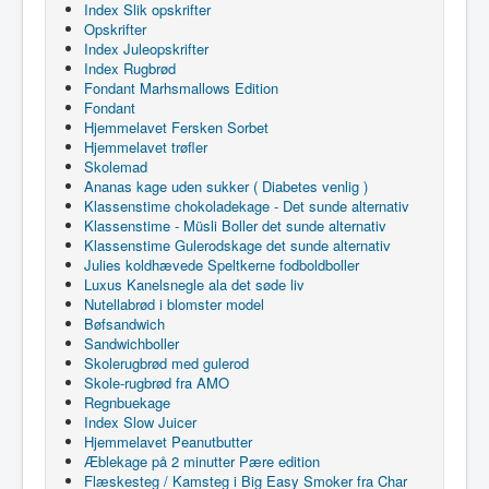
Index Slik opskrifter
Opskrifter
Index Juleopskrifter
Index Rugbrød
Fondant Marhsmallows Edition
Fondant
Hjemmelavet Fersken Sorbet
Hjemmelavet trøfler
Skolemad
Ananas kage uden sukker ( Diabetes venlig )
Klassenstime chokoladekage - Det sunde alternativ
Klassenstime - Müsli Boller det sunde alternativ
Klassenstime Gulerodskage det sunde alternativ
Julies koldhævede Speltkerne fodboldboller
Luxus Kanelsnegle ala det søde liv
Nutellabrød i blomster model
Bøfsandwich
Sandwichboller
Skolerugbrød med gulerod
Skole-rugbrød fra AMO
Regnbuekage
Index Slow Juicer
Hjemmelavet Peanutbutter
Æblekage på 2 minutter Pære edition
Flæskesteg / Kamsteg i Big Easy Smoker fra Char