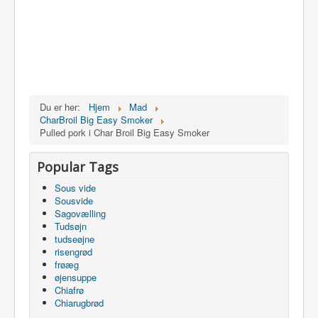
Du er her:
Hjem
Mad
CharBroil Big Easy Smoker
Pulled pork i Char Broil Big Easy Smoker
Popular Tags
Sous vide
Sousvide
Sagovælling
Tudsøjn
tudseøjne
risengrød
frøæg
øjensuppe
Chiafrø
Chiarugbrød