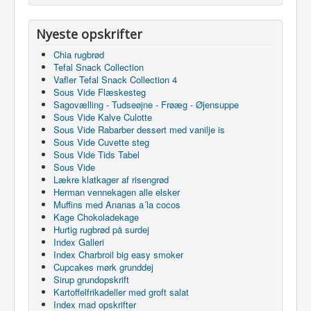
Nyeste opskrifter
Chia rugbrød
Tefal Snack Collection
Vafler Tefal Snack Collection 4
Sous Vide Flæskesteg
Sagovælling - Tudseøjne - Frøæg - Øjensuppe
Sous Vide Kalve Culotte
Sous Vide Rabarber dessert med vanilje is
Sous Vide Cuvette steg
Sous Vide Tids Tabel
Sous Vide
Lækre klatkager af risengrød
Herman vennekagen alle elsker
Muffins med Ananas a´la cocos
Kage Chokoladekage
Hurtig rugbrød på surdej
Index Galleri
Index Charbroil big easy smoker
Cupcakes mørk grunddej
Sirup grundopskrift
Kartoffelfrikadeller med groft salat
Index mad opskrifter