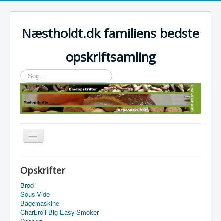
Næstholdt.dk familiens bedste
opskriftsamling
Søg
…
Skift
navigation
Home
Opskrifter
Tefal Actifry Essential
Brød
Sous Vide
Bagemaskine
CharBroil Big Easy Smoker
Dessert