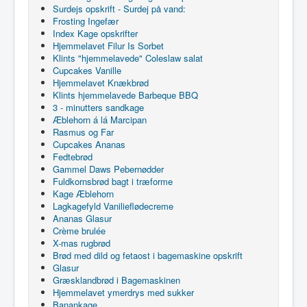
Surdejs opskrift - Surdej på vand:
Frosting Ingefær
Index Kage opskrifter
Hjemmelavet Filur Is Sorbet
Klints "hjemmelavede" Coleslaw salat
Cupcakes Vanille
Hjemmelavet Knækbrød
Klints hjemmelavede Barbeque BBQ
3 - minutters sandkage
Æblehorn á lá Marcipan
Rasmus og Far
Cupcakes Ananas
Fedtebrød
Gammel Daws Pebernødder
Fuldkornsbrød bagt i træforme
Kage Æblehorn
Lagkagefyld Vanilieflødecreme
Ananas Glasur
Crème brulée
X-mas rugbrød
Brød med dild og fetaost i bagemaskine opskrift
Glasur
Græsklandbrød i Bagemaskinen
Hjemmelavet ymerdrys med sukker
Banankage