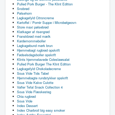
Pulled Pork Burger - The Klint Edition
Snobrød
Pølsehorn
Lagkagefyld Citroncreme
Kartoffel / Porrér Suppe i Microbølgeovn
Store maxi pølsebrød
Klatkager af risengrød
Franskbrød med mælk
Kardemommeboller
Lagkagebund mørk brun
Hjemmebagt rugbrød opskrift
Fødselsdagsboller opskrift
Klints hjemmelavede Coleslawsalat
Pulled Pork Burger The Klint Edition
Lagkagefyld Chokoladecreme
Sous Vide Tids Tabel
Hjemmebagte rundstykker opskrift
Sous Vide Kalve Culotte
Vafler Tefal Snack Collection 4
Sous Vide Flæskesteg
Chia rugbrød
Sous Vide
Index Dessert
Index Charbroil big easy smoker
Index Actifry Essential