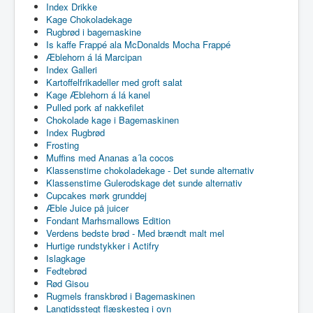
Index Drikke
Kage Chokoladekage
Rugbrød i bagemaskine
Is kaffe Frappé ala McDonalds Mocha Frappé
Æblehorn á lá Marcipan
Index Galleri
Kartoffelfrikadeller med groft salat
Kage Æblehorn á lá kanel
Pulled pork af nakkefilet
Chokolade kage i Bagemaskinen
Index Rugbrød
Frosting
Muffins med Ananas a´la cocos
Klassenstime chokoladekage - Det sunde alternativ
Klassenstime Gulerodskage det sunde alternativ
Cupcakes mørk grunddej
Æble Juice på juicer
Fondant Marhsmallows Edition
Verdens bedste brød - Med brændt malt mel
Hurtige rundstykker i Actifry
Islagkage
Fedtebrød
Rød Gisou
Rugmels franskbrød i Bagemaskinen
Langtidsstegt flæskesteg i ovn