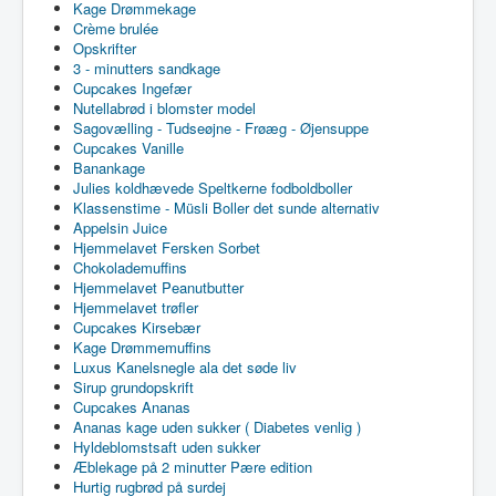
Kage Drømmekage
Crème brulée
Opskrifter
3 - minutters sandkage
Cupcakes Ingefær
Nutellabrød i blomster model
Sagovælling - Tudseøjne - Frøæg - Øjensuppe
Cupcakes Vanille
Banankage
Julies koldhævede Speltkerne fodboldboller
Klassenstime - Müsli Boller det sunde alternativ
Appelsin Juice
Hjemmelavet Fersken Sorbet
Chokolademuffins
Hjemmelavet Peanutbutter
Hjemmelavet trøfler
Cupcakes Kirsebær
Kage Drømmemuffins
Luxus Kanelsnegle ala det søde liv
Sirup grundopskrift
Cupcakes Ananas
Ananas kage uden sukker ( Diabetes venlig )
Hyldeblomstsaft uden sukker
Æblekage på 2 minutter Pære edition
Hurtig rugbrød på surdej