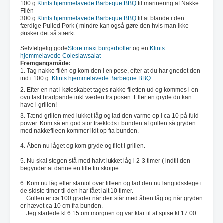
100 g
Klints hjemmelavede Barbeque BBQ
til marinering af Nakke
Filén
300 g
Klints hjemmelavede Barbeque BBQ
til at blande i den
færdige Pulled Pork ( mindre kan også gøre den hvis man ikke
ønsker det så stærkt.
Selvfølgelig gode
Store maxi burgerboller
og en
Klints
hjemmelavede Coleslawsalat
Fremgangsmåde:
1. Tag nakke filén og kom den i en pose, efter at du har gnedet den
ind i 100 g
Klints hjemmelavede Barbeque BBQ
2. Efter en nat i køleskabet tages nakke filetten ud og kommes i en
ovn fast bradpande inkl væden fra posen. Eller en gryde du kan
have i grillen!
3. Tænd grillen med lukket låg og lad den varme op i ca 10 på fuld
power. Kom så en god stor træklods i bunden af grillen så gryden
med nakkefileen kommer lidt op fra bunden.
4. Åben nu låget og kom gryde og filet i grillen.
5. Nu skal stegen stå med halvt lukket låg i 2-3 timer ( indtil den
begynder at danne en lille fin skorpe.
6. Kom nu låg eller staniol over filleen og lad den nu langtidsstege i
de sidste timer til den har fået ialt 10 timer.
Grillen er ca 100 grader når den står med åben låg og når gryden
er hævet ca 10 cm fra bunden.
Jeg startede kl 6:15 om morgnen og var klar til at spise kl 17:00