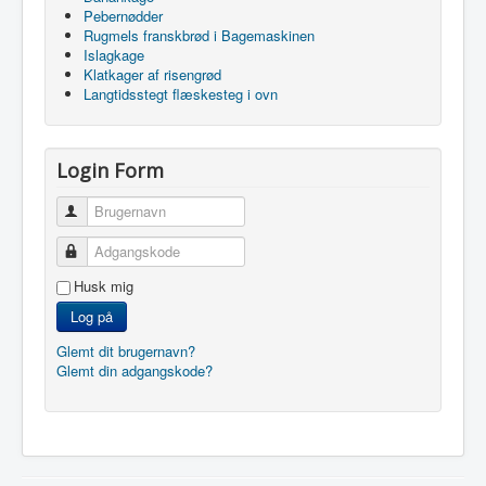
Pebernødder
Rugmels franskbrød i Bagemaskinen
Islagkage
Klatkager af risengrød
Langtidsstegt flæskesteg i ovn
Login Form
Brugernavn
Adgangskode
Husk mig
Log på
Glemt dit brugernavn?
Glemt din adgangskode?