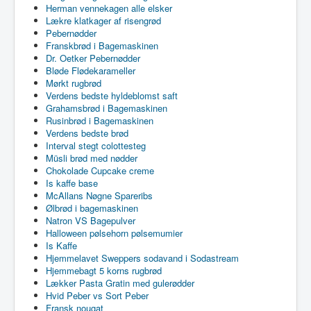
Herman vennekagen alle elsker
Lækre klatkager af risengrød
Pebernødder
Franskbrød i Bagemaskinen
Dr. Oetker Pebernødder
Bløde Flødekarameller
Mørkt rugbrød
Verdens bedste hyldeblomst saft
Grahamsbrød i Bagemaskinen
Rusinbrød i Bagemaskinen
Verdens bedste brød
Interval stegt colottesteg
Müsli brød med nødder
Chokolade Cupcake creme
Is kaffe base
McAllans Nøgne Spareribs
Ølbrød i bagemaskinen
Natron VS Bagepulver
Halloween pølsehorn pølsemumier
Is Kaffe
Hjemmelavet Sweppers sodavand i Sodastream
Hjemmebagt 5 korns rugbrød
Lækker Pasta Gratin med gulerødder
Hvid Peber vs Sort Peber
Fransk nougat