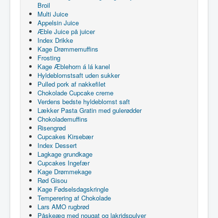
Broil
Multi Juice
Appelsin Juice
Æble Juice på juicer
Index Drikke
Kage Drømmemuffins
Frosting
Kage Æblehorn á lá kanel
Hyldeblomstsaft uden sukker
Pulled pork af nakkefilet
Chokolade Cupcake creme
Verdens bedste hyldeblomst saft
Lækker Pasta Gratin med gulerødder
Chokolademuffins
Risengrød
Cupcakes Kirsebær
Index Dessert
Lagkage grundkage
Cupcakes Ingefær
Kage Drømmekage
Rød Gisou
Kage Fødselsdagskringle
Temperering af Chokolade
Lars AMO rugbrød
Påskeæg med nougat og lakridspulver