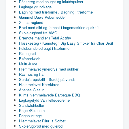
Påskeæg med nougat og lakridspulver
Lagkage grundkage
Bagning med træforme / Bagning i træforme
Gammel Daws Pebernødder
X-mas rugbrød
Brød med dild og fetaost i bagemaskine opskrift
Skole-rugbrød fra AMO
Brændte mandler i Tefal Actifry
Flæskesteg / Kamsteg i Big Easy Smoker fra Char Broil
Fuldkornsbrød bagt i træforme
Risengrød
Bøfsandwich
Multi Juice
Hjemmelavet ymerdrys med sukker
Rasmus og Far
Surdejs opskrift - Surdej på vand:
Hjemmelavet Knækbrød
Ananas Glasur
Klints hjemmelavede Barbeque BBQ
Lagkagefyld Vanilieflødecreme
Sandwichboller
Kage Æblehorn
Regnbuekage
Hjemmelavet Filur Is Sorbet
Skolerugbrød med gulerod