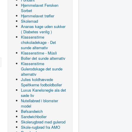
Hjemmelavet Fersken
Sorbet
Hjemmelavet trøfler
Skolemad
Ananas kage uden sukker
( Diabetes venlig )
Klassenstime
chokoladekage - Det
sunde alternativ
Klassenstime - Müsli
Boller det sunde alternativ
Klassenstime
Gulerodskage det sunde
alternativ
Julies koldhævede
Speltkerne fodboldboller
Luxus Kanelsnegle ala det
søde liv
Nutellabrød i blomster
model
Bøfsandwich
Sandwichboller
Skolerugbrød med gulerod
Skole-rugbrød fra AMO