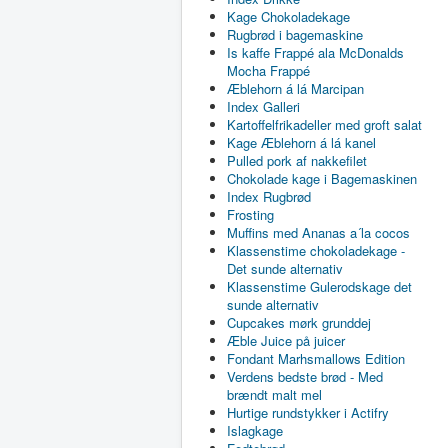
Kage Chokoladekage
Rugbrød i bagemaskine
Is kaffe Frappé ala McDonalds
Mocha Frappé
Æblehorn á lá Marcipan
Index Galleri
Kartoffelfrikadeller med groft salat
Kage Æblehorn á lá kanel
Pulled pork af nakkefilet
Chokolade kage i Bagemaskinen
Index Rugbrød
Frosting
Muffins med Ananas a´la cocos
Klassenstime chokoladekage -
Det sunde alternativ
Klassenstime Gulerodskage det
sunde alternativ
Cupcakes mørk grunddej
Æble Juice på juicer
Fondant Marhsmallows Edition
Verdens bedste brød - Med
brændt malt mel
Hurtige rundstykker i Actifry
Islagkage