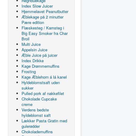
Regnbuekage
Index Slow Juicer
Hjemmelavet Peanutbutter
Æblekage på 2 minutter
Pære edition
Flæskesteg / Kamsteg i
Big Easy Smoker fra Char
Broil
Multi Juice
Appelsin Juice
Æble Juice på juicer
Index Drikke
Kage Drømmemuffins
Frosting
Kage Æblehorn á lá kanel
Hyldeblomstsaft uden
sukker
Pulled pork af nakkefilet
Chokolade Cupcake
creme
Verdens bedste
hyldeblomst saft
Lækker Pasta Gratin med
gulerødder
Chokolademuffins