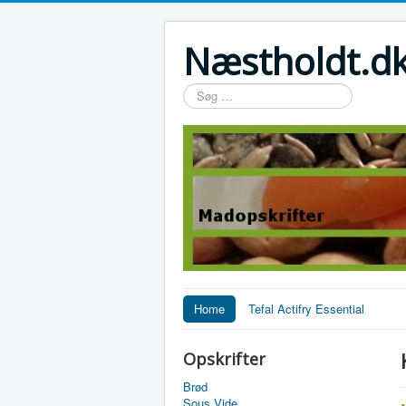
Næstholdt.dk
Søg
…
Home
Tefal Actifry Essential
Opskrifter
Brød
Sous Vide