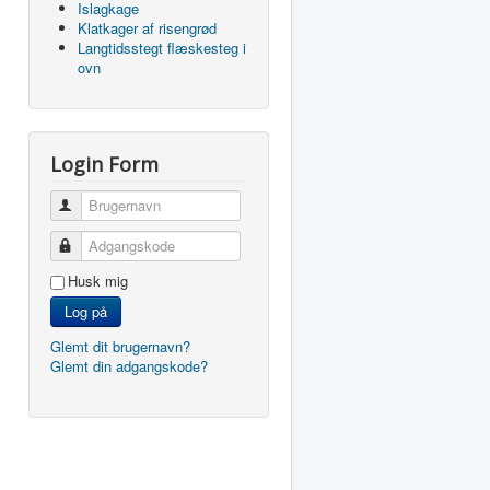
Islagkage
Klatkager af risengrød
Langtidsstegt flæskesteg i
ovn
Login Form
Brugernavn
Adgangskode
Husk mig
Log på
Glemt dit brugernavn?
Glemt din adgangskode?