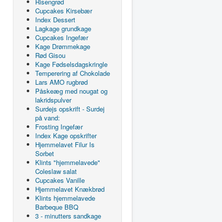
Risengrød
Cupcakes Kirsebær
Index Dessert
Lagkage grundkage
Cupcakes Ingefær
Kage Drømmekage
Rød Gisou
Kage Fødselsdagskringle
Temperering af Chokolade
Lars AMO rugbrød
Påskeæg med nougat og
lakridspulver
Surdejs opskrift - Surdej
på vand:
Frosting Ingefær
Index Kage opskrifter
Hjemmelavet Filur Is
Sorbet
Klints "hjemmelavede"
Coleslaw salat
Cupcakes Vanille
Hjemmelavet Knækbrød
Klints hjemmelavede
Barbeque BBQ
3 - minutters sandkage