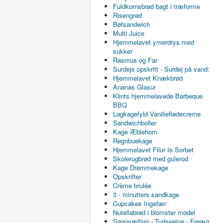
Fuldkornsbrød bagt i træforme
Risengrød
Bøfsandwich
Multi Juice
Hjemmelavet ymerdrys med
sukker
Rasmus og Far
Surdejs opskrift - Surdej på vand:
Hjemmelavet Knækbrød
Ananas Glasur
Klints hjemmelavede Barbeque
BBQ
Lagkagefyld Vanilieflødecreme
Sandwichboller
Kage Æblehorn
Regnbuekage
Hjemmelavet Filur Is Sorbet
Skolerugbrød med gulerod
Kage Drømmekage
Opskrifter
Crème brulée
3 - minutters sandkage
Cupcakes Ingefær
Nutellabrød i blomster model
Sagovælling - Tudseøjne - Frøæg