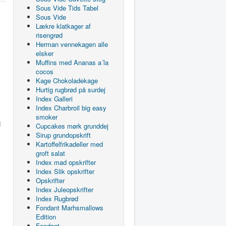
Sous Vide Tids Tabel
Sous Vide
Lækre klatkager af
risengrød
Herman vennekagen alle
elsker
Muffins med Ananas a´la
cocos
Kage Chokoladekage
Hurtig rugbrød på surdej
Index Galleri
Index Charbroil big easy
smoker
d
Cupcakes mørk grunddej
Sirup grundopskrift
Kartoffelfrikadeller med
groft salat
Index mad opskrifter
Index Slik opskrifter
Opskrifter
Index Juleopskrifter
Index Rugbrød
Fondant Marhsmallows
Edition
Fondant