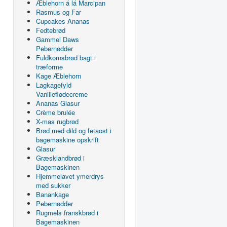
Æblehorn á lá Marcipan
Rasmus og Far
Cupcakes Ananas
Fedtebrød
Gammel Daws
Pebernødder
Fuldkornsbrød bagt i
træforme
Kage Æblehorn
Lagkagefyld
Vanilieflødecreme
Ananas Glasur
Crème brulée
X-mas rugbrød
Brød med dild og fetaost i
bagemaskine opskrift
Glasur
Græsklandbrød i
Bagemaskinen
Hjemmelavet ymerdrys
med sukker
Banankage
Pebernødder
Rugmels franskbrød i
Bagemaskinen