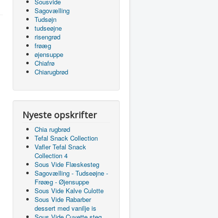
Sousvide
Sagovælling
Tudsøjn
tudseøjne
risengrød
frøæg
øjensuppe
Chiafrø
Chiarugbrød
Nyeste opskrifter
Chia rugbrød
Tefal Snack Collection
Vafler Tefal Snack
Collection 4
Sous Vide Flæskesteg
Sagovælling - Tudseøjne -
Frøæg - Øjensuppe
Sous Vide Kalve Culotte
Sous Vide Rabarber
dessert med vanilje is
Sous Vide Cuvette steg