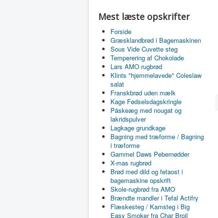
Mest læste opskrifter
Forside
Græsklandbrød i Bagemaskinen
Sous Vide Cuvette steg
Temperering af Chokolade
Lars AMO rugbrød
Klints "hjemmelavede" Coleslaw
salat
Franskbrød uden mælk
Kage Fødselsdagskringle
Påskeæg med nougat og
lakridspulver
Lagkage grundkage
Bagning med træforme / Bagning
i træforme
Gammel Daws Pebernødder
X-mas rugbrød
Brød med dild og fetaost i
bagemaskine opskrift
Skole-rugbrød fra AMO
Brændte mandler i Tefal Actifry
Flæskesteg / Kamsteg i Big
Easy Smoker fra Char Broil