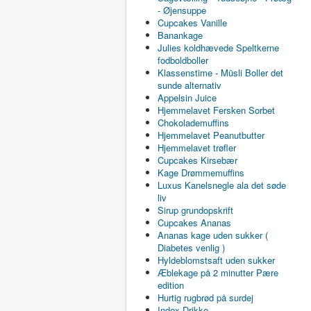
- Øjensuppe
Cupcakes Vanille
Banankage
Julies koldhævede Speltkerne
fodboldboller
Klassenstime - Müsli Boller det
sunde alternativ
Appelsin Juice
Hjemmelavet Fersken Sorbet
Chokolademuffins
Hjemmelavet Peanutbutter
Hjemmelavet trøfler
Cupcakes Kirsebær
Kage Drømmemuffins
Luxus Kanelsnegle ala det søde
liv
Sirup grundopskrift
Cupcakes Ananas
Ananas kage uden sukker (
Diabetes venlig )
Hyldeblomstsaft uden sukker
Æblekage på 2 minutter Pære
edition
Hurtig rugbrød på surdej
Index Drikke