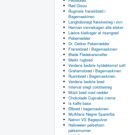
Fedtebrød
Rød Gisou
Rugmels franskbrød i
Bagemaskinen
Langtidsstegt flæskesteg i ovn
Herman vennekagen alle elsker
Lækre klatkager af risengrød
Pebernødder
Dr. Oetker Pebernødder
Franskbrød i Bagemaskinen
Bløde Flødekarameller
Mørkt rugbrød
Verdens bedste hyldeblomst saft
Grahamsbrød i Bagemaskinen
Rusinbrød i Bagemaskinen
Verdens bedste brød
Interval stegt colottesteg
Müsli brød med nødder
Chokolade Cupcake creme
Is kaffe base
Ølbrød i bagemaskinen
McAllans Nøgne Spareribs
Natron VS Bagepulver
Halloween pølsehorn
pølsemumier