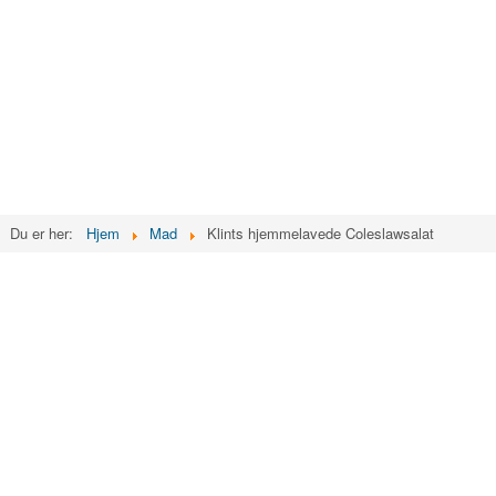
Du er her:
Hjem
Mad
Klints hjemmelavede Coleslawsalat