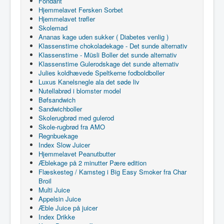
Fondant
Hjemmelavet Fersken Sorbet
Hjemmelavet trøfler
Skolemad
Ananas kage uden sukker ( Diabetes venlig )
Klassenstime chokoladekage - Det sunde alternativ
Klassenstime - Müsli Boller det sunde alternativ
Klassenstime Gulerodskage det sunde alternativ
Julies koldhævede Speltkerne fodboldboller
Luxus Kanelsnegle ala det søde liv
Nutellabrød i blomster model
Bøfsandwich
Sandwichboller
Skolerugbrød med gulerod
Skole-rugbrød fra AMO
Regnbuekage
Index Slow Juicer
Hjemmelavet Peanutbutter
Æblekage på 2 minutter Pære edition
Flæskesteg / Kamsteg i Big Easy Smoker fra Char
Broil
Multi Juice
Appelsin Juice
Æble Juice på juicer
Index Drikke