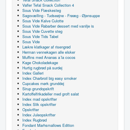
Vafler Tefal Snack Collection 4
Sous Vide Flæskesteg
Sagovælling - Tudseøjne - Frøæg - Øjensuppe
Sous Vide Kalve Culotte
Sous Vide Rabarber dessert med vanilje is
Sous Vide Cuvette steg
Sous Vide Tids Tabel
Sous Vide
Lækre klatkager af risengrød
Herman vennekagen alle elsker
Muffins med Ananas a´la cocos
Kage Chokoladekage
Hurtig rugbrød på surdej
Index Galleri
Index Charbroil big easy smoker
Cupcakes mørk grunddej
Sirup grundopskrift
Kartoffelfrikadeller med groft salat
Index mad opskrifter
Index Slik opskrifter
Opskrifter
Index Juleopskrifter
Index Rugbrød
Fondant Marhsmallows Edition