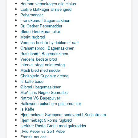
Herman vennekagen alle elsker
Lækre klatkager af risengrød
Pebernødder
Franskbrød i Bagemaskinen
Dr. Oetker Pebernødder
Bløde Flødekarameller
Mørkt rugbrød
Verdens bedste hyldeblomst saft
Grahamsbrød i Bagemaskinen
Rusinbrød i Bagemaskinen
Verdens bedste brød
Interval stegt colottesteg
Müsli brød med nødder
Chokolade Cupcake creme
Is kaffe base
Ølbrød i bagemaskinen
McAllans Nøgne Spareribs
Natron VS Bagepulver
Halloween pølsehorn pølsemumier
Is Kaffe
Hjemmelavet Sweppers sodavand i Sodastream
Hjemmebagt 5 korns rugbrød
Lækker Pasta Gratin med gulerødder
Hvid Peber vs Sort Peber
Fransk nougat