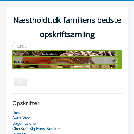
Næstholdt.dk familiens bedste
opskriftsamling
Søg
…
Skift
navigation
Home
Opskrifter
Tefal Actifry Essential
Brød
Sous Vide
Bagemaskine
CharBroil Big Easy Smoker
Dessert