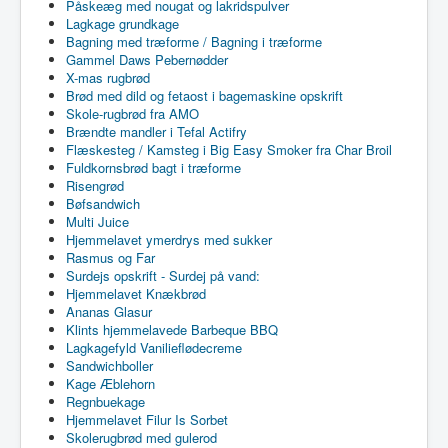
Påskeæg med nougat og lakridspulver
Lagkage grundkage
Bagning med træforme / Bagning i træforme
Gammel Daws Pebernødder
X-mas rugbrød
Brød med dild og fetaost i bagemaskine opskrift
Skole-rugbrød fra AMO
Brændte mandler i Tefal Actifry
Flæskesteg / Kamsteg i Big Easy Smoker fra Char Broil
Fuldkornsbrød bagt i træforme
Risengrød
Bøfsandwich
Multi Juice
Hjemmelavet ymerdrys med sukker
Rasmus og Far
Surdejs opskrift - Surdej på vand:
Hjemmelavet Knækbrød
Ananas Glasur
Klints hjemmelavede Barbeque BBQ
Lagkagefyld Vanilieflødecreme
Sandwichboller
Kage Æblehorn
Regnbuekage
Hjemmelavet Filur Is Sorbet
Skolerugbrød med gulerod