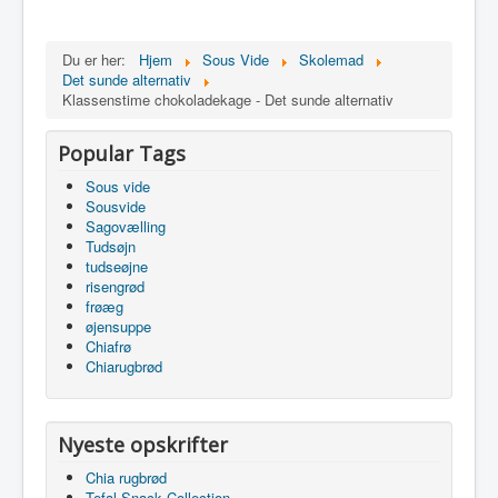
Du er her:
Hjem
Sous Vide
Skolemad
Det sunde alternativ
Klassenstime chokoladekage - Det sunde alternativ
Popular Tags
Sous vide
Sousvide
Sagovælling
Tudsøjn
tudseøjne
risengrød
frøæg
øjensuppe
Chiafrø
Chiarugbrød
Nyeste opskrifter
Chia rugbrød
Tefal Snack Collection