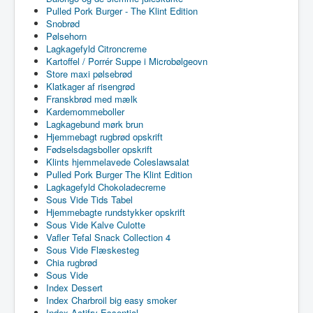
Pulled Pork Burger - The Klint Edition
Snobrød
Pølsehorn
Lagkagefyld Citroncreme
Kartoffel / Porrér Suppe i Microbølgeovn
Store maxi pølsebrød
Klatkager af risengrød
Franskbrød med mælk
Kardemommeboller
Lagkagebund mørk brun
Hjemmebagt rugbrød opskrift
Fødselsdagsboller opskrift
Klints hjemmelavede Coleslawsalat
Pulled Pork Burger The Klint Edition
Lagkagefyld Chokoladecreme
Sous Vide Tids Tabel
Hjemmebagte rundstykker opskrift
Sous Vide Kalve Culotte
Vafler Tefal Snack Collection 4
Sous Vide Flæskesteg
Chia rugbrød
Sous Vide
Index Dessert
Index Charbroil big easy smoker
Index Actifry Essential