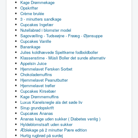
Kage Drømmekage
Opskrifter
Crème brulée
3 - minutters sandkage
Cupcakes Ingefær
Nutellabrød i blomster model
Sagovælling - Tudseøjne - Frøæg - Øjensuppe
Cupcakes Vanille
Banankage
Julies koldhævede Speltkerne fodboldboller
Klassenstime - Müsli Boller det sunde alternativ
Appelsin Juice
Hjemmelavet Fersken Sorbet
Chokolademuffins
Hjemmelavet Peanutbutter
Hjemmelavet trøfler
Cupcakes Kirsebær
Kage Drømmemuffins
Luxus Kanelsnegle ala det søde liv
Sirup grundopskrift
Cupcakes Ananas
Ananas kage uden sukker ( Diabetes venlig )
Hyldeblomstsaft uden sukker
Æblekage på 2 minutter Pære edition
Hurtig rugbrød på surdej