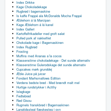
Index Drikke
Kage Chokoladekage
Rugbrød i bagemaskine
Is kaffe Frappé ala McDonalds Mocha Frappé
Æblehorn á lá Marcipan
Kage Æblehorn á lá kanel
Index Galleri
Kartoffelfrikadeller med groft salat
Pulled pork af nakkefilet
Chokolade kage i Bagemaskinen
Index Rugbrød
Frosting
Muffins med Ananas a´la cocos
Klassenstime chokoladekage - Det sunde alternativ
Klassenstime Gulerodskage det sunde alternativ
Cupcakes mørk grunddej
Æble Juice på juicer
Fondant Marhsmallows Edition
Verdens bedste brød - Med brændt malt mel
Hurtige rundstykker i Actifry
Islagkage
Fedtebrød
Rød Gisou
Rugmels franskbrød i Bagemaskinen
Langtidsstegt flæskesteg i ovn