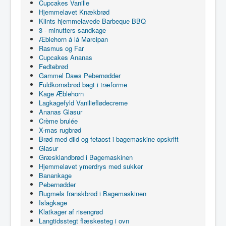
Cupcakes Vanille
Hjemmelavet Knækbrød
Klints hjemmelavede Barbeque BBQ
3 - minutters sandkage
Æblehorn á lá Marcipan
Rasmus og Far
Cupcakes Ananas
Fedtebrød
Gammel Daws Pebernødder
Fuldkornsbrød bagt i træforme
Kage Æblehorn
Lagkagefyld Vanilieflødecreme
Ananas Glasur
Crème brulée
X-mas rugbrød
Brød med dild og fetaost i bagemaskine opskrift
Glasur
Græsklandbrød i Bagemaskinen
Hjemmelavet ymerdrys med sukker
Banankage
Pebernødder
Rugmels franskbrød i Bagemaskinen
Islagkage
Klatkager af risengrød
Langtidsstegt flæskesteg i ovn