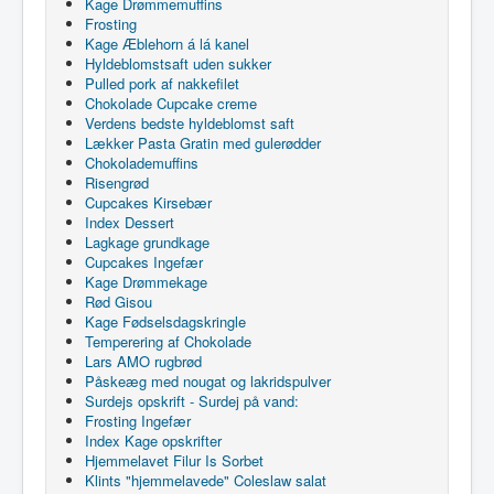
Kage Drømmemuffins
Frosting
Kage Æblehorn á lá kanel
Hyldeblomstsaft uden sukker
Pulled pork af nakkefilet
Chokolade Cupcake creme
Verdens bedste hyldeblomst saft
Lækker Pasta Gratin med gulerødder
Chokolademuffins
Risengrød
Cupcakes Kirsebær
Index Dessert
Lagkage grundkage
Cupcakes Ingefær
Kage Drømmekage
Rød Gisou
Kage Fødselsdagskringle
Temperering af Chokolade
Lars AMO rugbrød
Påskeæg med nougat og lakridspulver
Surdejs opskrift - Surdej på vand:
Frosting Ingefær
Index Kage opskrifter
Hjemmelavet Filur Is Sorbet
Klints "hjemmelavede" Coleslaw salat