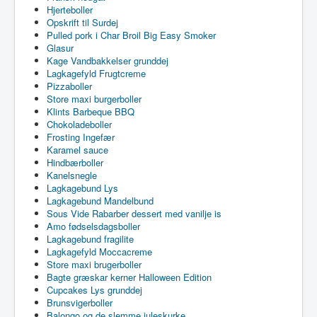
Hjerteboller
Opskrift til Surdej
Pulled pork i Char Broil Big Easy Smoker
Glasur
Kage Vandbakkelser grunddej
Lagkagefyld Frugtcreme
Pizzaboller
Store maxi burgerboller
Klints Barbeque BBQ
Chokoladeboller
Frosting Ingefær
Karamel sauce
Hindbærboller
Kanelsnegle
Lagkagebund Lys
Lagkagebund Mandelbund
Sous Vide Rabarber dessert med vanilje is
Amo fødselsdagsboller
Lagkagebund fragilite
Lagkagefyld Moccacreme
Store maxi brugerboller
Bagte græskar kerner Halloween Edition
Cupcakes Lys grunddej
Brunsvigerboller
Balongo og de slemme juleskurke