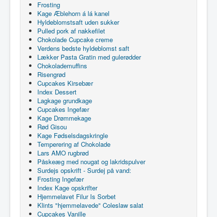
Frosting
Kage Æblehorn á lá kanel
Hyldeblomstsaft uden sukker
Pulled pork af nakkefilet
Chokolade Cupcake creme
Verdens bedste hyldeblomst saft
Lækker Pasta Gratin med gulerødder
Chokolademuffins
Risengrød
Cupcakes Kirsebær
Index Dessert
Lagkage grundkage
Cupcakes Ingefær
Kage Drømmekage
Rød Gisou
Kage Fødselsdagskringle
Temperering af Chokolade
Lars AMO rugbrød
Påskeæg med nougat og lakridspulver
Surdejs opskrift - Surdej på vand:
Frosting Ingefær
Index Kage opskrifter
Hjemmelavet Filur Is Sorbet
Klints "hjemmelavede" Coleslaw salat
Cupcakes Vanille