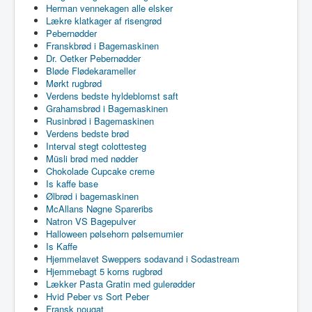
Herman vennekagen alle elsker
Lækre klatkager af risengrød
Pebernødder
Franskbrød i Bagemaskinen
Dr. Oetker Pebernødder
Bløde Flødekarameller
Mørkt rugbrød
Verdens bedste hyldeblomst saft
Grahamsbrød i Bagemaskinen
Rusinbrød i Bagemaskinen
Verdens bedste brød
Interval stegt colottesteg
Müsli brød med nødder
Chokolade Cupcake creme
Is kaffe base
Ølbrød i bagemaskinen
McAllans Nøgne Spareribs
Natron VS Bagepulver
Halloween pølsehorn pølsemumier
Is Kaffe
Hjemmelavet Sweppers sodavand i Sodastream
Hjemmebagt 5 korns rugbrød
Lækker Pasta Gratin med gulerødder
Hvid Peber vs Sort Peber
Fransk nougat