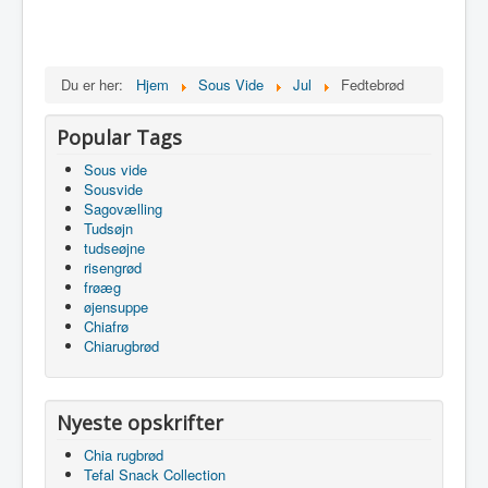
Du er her:
Hjem
Sous Vide
Jul
Fedtebrød
Popular Tags
Sous vide
Sousvide
Sagovælling
Tudsøjn
tudseøjne
risengrød
frøæg
øjensuppe
Chiafrø
Chiarugbrød
Nyeste opskrifter
Chia rugbrød
Tefal Snack Collection