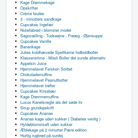
Kage Drømmekage
Opskrifter
Crème brulée
3 - minutters sandkage
Cupcakes Ingefær
Nutellabrød i blomster model
Sagovælling - Tudseøjne - Frøæg - Øjensuppe
Cupcakes Vanille
Banankage
Julies koldhævede Speltkerne fodboldboller
Klassenstime - Müsli Boller det sunde alternativ
Appelsin Juice
Hjemmelavet Fersken Sorbet
Chokolademuffins
Hjemmelavet Peanutbutter
Hjemmelavet trøfler
Cupcakes Kirsebær
Kage Drømmemuffins
Luxus Kanelsnegle ala det søde liv
Sirup grundopskrift
Cupcakes Ananas
Ananas kage uden sukker ( Diabetes venlig )
Hyldeblomstsaft uden sukker
Æblekage på 2 minutter Pære edition
Hurtig rugbrød på surdej