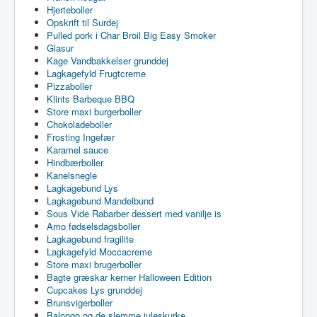
Hjerteboller
Opskrift til Surdej
Pulled pork i Char Broil Big Easy Smoker
Glasur
Kage Vandbakkelser grunddej
Lagkagefyld Frugtcreme
Pizzaboller
Klints Barbeque BBQ
Store maxi burgerboller
Chokoladeboller
Frosting Ingefær
Karamel sauce
Hindbærboller
Kanelsnegle
Lagkagebund Lys
Lagkagebund Mandelbund
Sous Vide Rabarber dessert med vanilje is
Amo fødselsdagsboller
Lagkagebund fragilite
Lagkagefyld Moccacreme
Store maxi brugerboller
Bagte græskar kerner Halloween Edition
Cupcakes Lys grunddej
Brunsvigerboller
Balongo og de slemme juleskurke