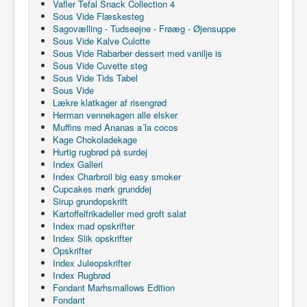
Vafler Tefal Snack Collection 4
Sous Vide Flæskesteg
Sagovælling - Tudseøjne - Frøæg - Øjensuppe
Sous Vide Kalve Culotte
Sous Vide Rabarber dessert med vanilje is
Sous Vide Cuvette steg
Sous Vide Tids Tabel
Sous Vide
Lækre klatkager af risengrød
Herman vennekagen alle elsker
Muffins med Ananas a´la cocos
Kage Chokoladekage
Hurtig rugbrød på surdej
Index Galleri
Index Charbroil big easy smoker
Cupcakes mørk grunddej
Sirup grundopskrift
Kartoffelfrikadeller med groft salat
Index mad opskrifter
Index Slik opskrifter
Opskrifter
Index Juleopskrifter
Index Rugbrød
Fondant Marhsmallows Edition
Fondant