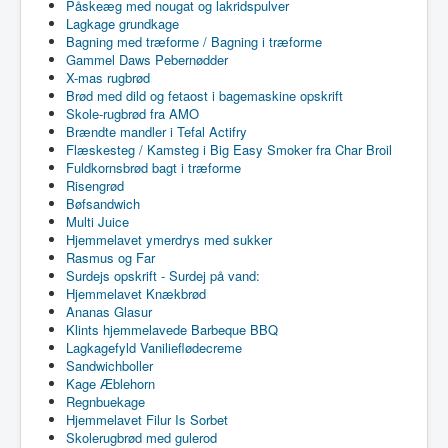
Påskeæg med nougat og lakridspulver
Lagkage grundkage
Bagning med træforme / Bagning i træforme
Gammel Daws Pebernødder
X-mas rugbrød
Brød med dild og fetaost i bagemaskine opskrift
Skole-rugbrød fra AMO
Brændte mandler i Tefal Actifry
Flæskesteg / Kamsteg i Big Easy Smoker fra Char Broil
Fuldkornsbrød bagt i træforme
Risengrød
Bøfsandwich
Multi Juice
Hjemmelavet ymerdrys med sukker
Rasmus og Far
Surdejs opskrift - Surdej på vand:
Hjemmelavet Knækbrød
Ananas Glasur
Klints hjemmelavede Barbeque BBQ
Lagkagefyld Vanilieflødecreme
Sandwichboller
Kage Æblehorn
Regnbuekage
Hjemmelavet Filur Is Sorbet
Skolerugbrød med gulerod