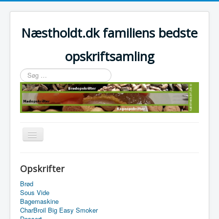
Næstholdt.dk familiens bedste
opskriftsamling
Søg
…
Skift
navigation
Home
Opskrifter
Tefal Actifry Essential
Brød
Sous Vide
Bagemaskine
CharBroil Big Easy Smoker
Dessert