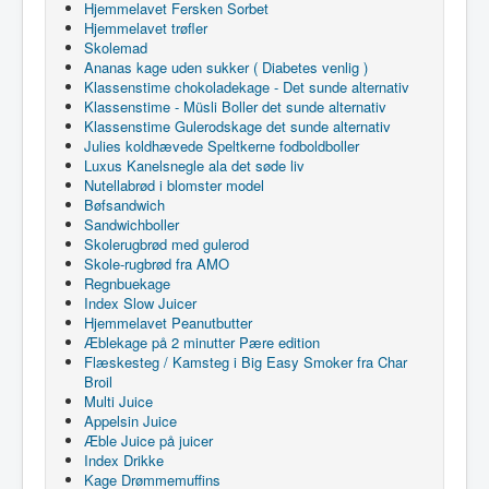
Hjemmelavet Fersken Sorbet
Hjemmelavet trøfler
Skolemad
Ananas kage uden sukker ( Diabetes venlig )
Klassenstime chokoladekage - Det sunde alternativ
Klassenstime - Müsli Boller det sunde alternativ
Klassenstime Gulerodskage det sunde alternativ
Julies koldhævede Speltkerne fodboldboller
Luxus Kanelsnegle ala det søde liv
Nutellabrød i blomster model
Bøfsandwich
Sandwichboller
Skolerugbrød med gulerod
Skole-rugbrød fra AMO
Regnbuekage
Index Slow Juicer
Hjemmelavet Peanutbutter
Æblekage på 2 minutter Pære edition
Flæskesteg / Kamsteg i Big Easy Smoker fra Char
Broil
Multi Juice
Appelsin Juice
Æble Juice på juicer
Index Drikke
Kage Drømmemuffins