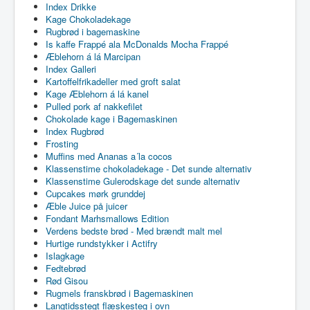
Index Drikke
Kage Chokoladekage
Rugbrød i bagemaskine
Is kaffe Frappé ala McDonalds Mocha Frappé
Æblehorn á lá Marcipan
Index Galleri
Kartoffelfrikadeller med groft salat
Kage Æblehorn á lá kanel
Pulled pork af nakkefilet
Chokolade kage i Bagemaskinen
Index Rugbrød
Frosting
Muffins med Ananas a´la cocos
Klassenstime chokoladekage - Det sunde alternativ
Klassenstime Gulerodskage det sunde alternativ
Cupcakes mørk grunddej
Æble Juice på juicer
Fondant Marhsmallows Edition
Verdens bedste brød - Med brændt malt mel
Hurtige rundstykker i Actifry
Islagkage
Fedtebrød
Rød Gisou
Rugmels franskbrød i Bagemaskinen
Langtidsstegt flæskesteg i ovn