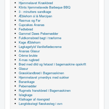
Hjemmelavet Knækbrød
Klints hjemmelavede Barbeque BBQ
3 - minutters sandkage
Æblehorn á lá Marcipan
Rasmus og Far
Cupcakes Ananas
Fedtebrød
Gammel Daws Pebernødder
Fuldkornsbrød bagt i træforme
Kage Æblehorn
Lagkagefyld Vanilieflødecreme
Ananas Glasur
Crème brulée
X-mas rugbrød
Brød med dild og fetaost i bagemaskine opskrift
Glasur
Græsklandbrød i Bagemaskinen
Hjemmelavet ymerdrys med sukker
Banankage
Pebernødder
Rugmels franskbrød i Bagemaskinen
Islagkage
Klatkager af risengrød
Langtidsstegt flæskesteg i ovn