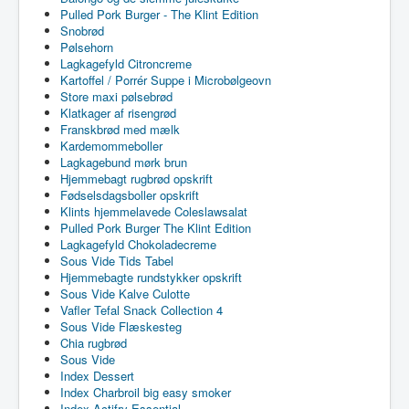
Pulled Pork Burger - The Klint Edition
Snobrød
Pølsehorn
Lagkagefyld Citroncreme
Kartoffel / Porrér Suppe i Microbølgeovn
Store maxi pølsebrød
Klatkager af risengrød
Franskbrød med mælk
Kardemommeboller
Lagkagebund mørk brun
Hjemmebagt rugbrød opskrift
Fødselsdagsboller opskrift
Klints hjemmelavede Coleslawsalat
Pulled Pork Burger The Klint Edition
Lagkagefyld Chokoladecreme
Sous Vide Tids Tabel
Hjemmebagte rundstykker opskrift
Sous Vide Kalve Culotte
Vafler Tefal Snack Collection 4
Sous Vide Flæskesteg
Chia rugbrød
Sous Vide
Index Dessert
Index Charbroil big easy smoker
Index Actifry Essential