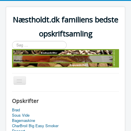
Næstholdt.dk familiens bedste
opskriftsamling
Søg
…
Skift
navigation
Home
Opskrifter
Tefal Actifry Essential
Brød
Sous Vide
Bagemaskine
CharBroil Big Easy Smoker
Dessert