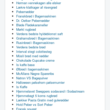
Herman vennekagen alle elsker
Lækre klatkager af risengrød
Pebernødder
Franskbrød i Bagemaskinen
Dr. Oetker Pebernødder
Bløde Flødekarameller
Mørkt rugbrød
Verdens bedste hyldeblomst saft
Grahamsbrød i Bagemaskinen
Rusinbrød i Bagemaskinen
Verdens bedste brød
Interval stegt colottesteg
Müsli brød med nødder
Chokolade Cupcake creme
Is kaffe base
Ølbrød i bagemaskinen
McAllans Nøgne Spareribs
Natron VS Bagepulver
Halloween pølsehorn pølsemumier
Is Kaffe
Hjemmelavet Sweppers sodavand i Sodastream
Hjemmebagt 5 korns rugbrød
Lækker Pasta Gratin med gulerødder
Hvid Peber vs Sort Peber
Fransk nougat