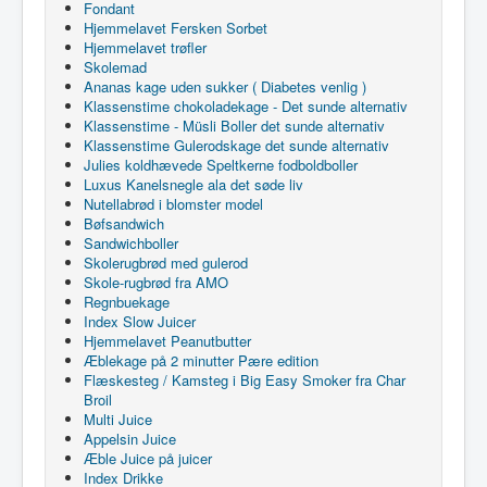
Fondant
Hjemmelavet Fersken Sorbet
Hjemmelavet trøfler
Skolemad
Ananas kage uden sukker ( Diabetes venlig )
Klassenstime chokoladekage - Det sunde alternativ
Klassenstime - Müsli Boller det sunde alternativ
Klassenstime Gulerodskage det sunde alternativ
Julies koldhævede Speltkerne fodboldboller
Luxus Kanelsnegle ala det søde liv
Nutellabrød i blomster model
Bøfsandwich
Sandwichboller
Skolerugbrød med gulerod
Skole-rugbrød fra AMO
Regnbuekage
Index Slow Juicer
Hjemmelavet Peanutbutter
Æblekage på 2 minutter Pære edition
Flæskesteg / Kamsteg i Big Easy Smoker fra Char
Broil
Multi Juice
Appelsin Juice
Æble Juice på juicer
Index Drikke