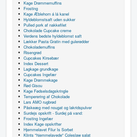
Kage Drømmemuffins
Frosting
Kage Æblehorn á lá kanel
Hyldeblomstsaft uden sukker
Pulled pork af nakkefilet
Chokolade Cupcake creme
Verdens bedste hyldeblomst saft
Lækker Pasta Gratin med gulerødder
Chokolademuffins
Risengrød
Cupcakes Kirsebær
Index Dessert
Lagkage grundkage
Cupcakes Ingefær
Kage Drømmekage
Rød Gisou
Kage Fødselsdagskringle
Temperering af Chokolade
Lars AMO rugbrød
Påskeæg med nougat og lakridspulver
Surdejs opskrift - Surdej på vand:
Frosting Ingefær
Index Kage opskrifter
Hjemmelavet Filur Is Sorbet
Klints "hjemmelavede" Coleslaw salat