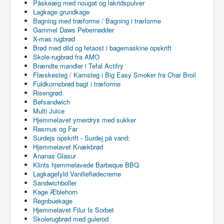
Påskeæg med nougat og lakridspulver
Lagkage grundkage
Bagning med træforme / Bagning i træforme
Gammel Daws Pebernødder
X-mas rugbrød
Brød med dild og fetaost i bagemaskine opskrift
Skole-rugbrød fra AMO
Brændte mandler i Tefal Actifry
Flæskesteg / Kamsteg i Big Easy Smoker fra Char Broil
Fuldkornsbrød bagt i træforme
Risengrød
Bøfsandwich
Multi Juice
Hjemmelavet ymerdrys med sukker
Rasmus og Far
Surdejs opskrift - Surdej på vand:
Hjemmelavet Knækbrød
Ananas Glasur
Klints hjemmelavede Barbeque BBQ
Lagkagefyld Vanilieflødecreme
Sandwichboller
Kage Æblehorn
Regnbuekage
Hjemmelavet Filur Is Sorbet
Skolerugbrød med gulerod