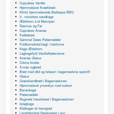
Cupcakes Vanille
Hjemmelavet Knækbrød
Klints hjemmelavede Barbeque BBQ
3 - minutters sandkage
Æblehorn á lá Marcipan
Rasmus og Far
Cupcakes Ananas
Fedtebrød
Gammel Daws Pebernødder
Fuldkornsbrød bagt i træforme
Kage Æblehorn
Lagkagefyld Vanilieflødecreme
Ananas Glasur
Crème brulée
X-mas rugbrød
Brød med dild og fetaost i bagemaskine opskrift
Glasur
Græsklandbrød i Bagemaskinen
Hjemmelavet ymerdrys med sukker
Banankage
Pebernødder
Rugmels franskbrød i Bagemaskinen
Islagkage
Klatkager af risengrød
Langtidsstegt flæskesteg i ovn