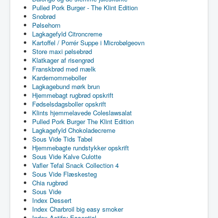
Pulled Pork Burger - The Klint Edition
Snobrød
Pølsehorn
Lagkagefyld Citroncreme
Kartoffel / Porrér Suppe i Microbølgeovn
Store maxi pølsebrød
Klatkager af risengrød
Franskbrød med mælk
Kardemommeboller
Lagkagebund mørk brun
Hjemmebagt rugbrød opskrift
Fødselsdagsboller opskrift
Klints hjemmelavede Coleslawsalat
Pulled Pork Burger The Klint Edition
Lagkagefyld Chokoladecreme
Sous Vide Tids Tabel
Hjemmebagte rundstykker opskrift
Sous Vide Kalve Culotte
Vafler Tefal Snack Collection 4
Sous Vide Flæskesteg
Chia rugbrød
Sous Vide
Index Dessert
Index Charbroil big easy smoker
Index Actifry Essential