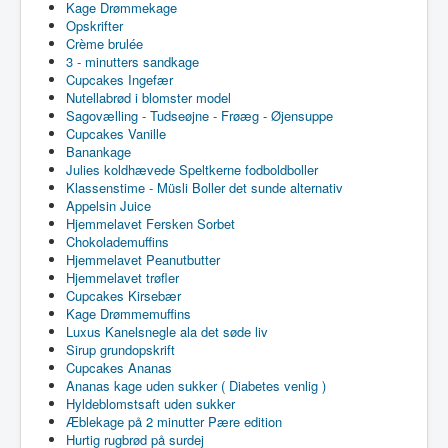
Kage Drømmekage
Opskrifter
Crème brulée
3 - minutters sandkage
Cupcakes Ingefær
Nutellabrød i blomster model
Sagovælling - Tudseøjne - Frøæg - Øjensuppe
Cupcakes Vanille
Banankage
Julies koldhævede Speltkerne fodboldboller
Klassenstime - Müsli Boller det sunde alternativ
Appelsin Juice
Hjemmelavet Fersken Sorbet
Chokolademuffins
Hjemmelavet Peanutbutter
Hjemmelavet trøfler
Cupcakes Kirsebær
Kage Drømmemuffins
Luxus Kanelsnegle ala det søde liv
Sirup grundopskrift
Cupcakes Ananas
Ananas kage uden sukker ( Diabetes venlig )
Hyldeblomstsaft uden sukker
Æblekage på 2 minutter Pære edition
Hurtig rugbrød på surdej