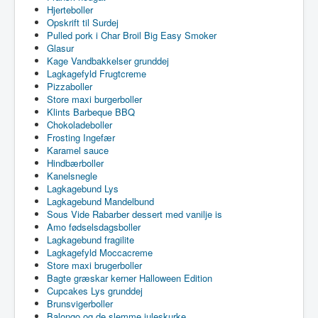
Hjerteboller
Opskrift til Surdej
Pulled pork i Char Broil Big Easy Smoker
Glasur
Kage Vandbakkelser grunddej
Lagkagefyld Frugtcreme
Pizzaboller
Store maxi burgerboller
Klints Barbeque BBQ
Chokoladeboller
Frosting Ingefær
Karamel sauce
Hindbærboller
Kanelsnegle
Lagkagebund Lys
Lagkagebund Mandelbund
Sous Vide Rabarber dessert med vanilje is
Amo fødselsdagsboller
Lagkagebund fragilite
Lagkagefyld Moccacreme
Store maxi brugerboller
Bagte græskar kerner Halloween Edition
Cupcakes Lys grunddej
Brunsvigerboller
Balongo og de slemme juleskurke