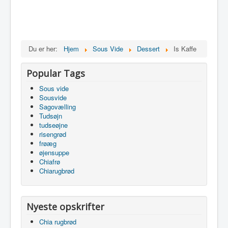
Du er her:
Hjem
Sous Vide
Dessert
Is Kaffe
Popular Tags
Sous vide
Sousvide
Sagovælling
Tudsøjn
tudseøjne
risengrød
frøæg
øjensuppe
Chiafrø
Chiarugbrød
Nyeste opskrifter
Chia rugbrød