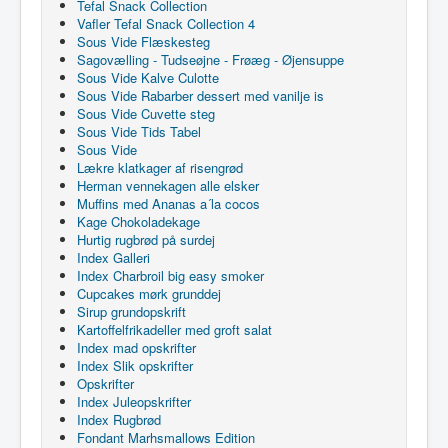
Tefal Snack Collection
Vafler Tefal Snack Collection 4
Sous Vide Flæskesteg
Sagovælling - Tudseøjne - Frøæg - Øjensuppe
Sous Vide Kalve Culotte
Sous Vide Rabarber dessert med vanilje is
Sous Vide Cuvette steg
Sous Vide Tids Tabel
Sous Vide
Lækre klatkager af risengrød
Herman vennekagen alle elsker
Muffins med Ananas a´la cocos
Kage Chokoladekage
Hurtig rugbrød på surdej
Index Galleri
Index Charbroil big easy smoker
Cupcakes mørk grunddej
Sirup grundopskrift
Kartoffelfrikadeller med groft salat
Index mad opskrifter
Index Slik opskrifter
Opskrifter
Index Juleopskrifter
Index Rugbrød
Fondant Marhsmallows Edition