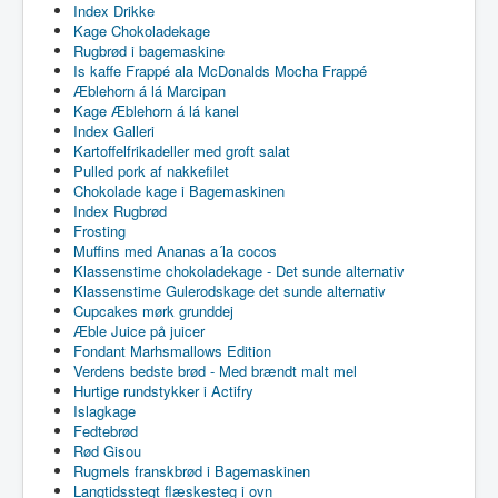
Index Drikke
Kage Chokoladekage
Rugbrød i bagemaskine
Is kaffe Frappé ala McDonalds Mocha Frappé
Æblehorn á lá Marcipan
Kage Æblehorn á lá kanel
Index Galleri
Kartoffelfrikadeller med groft salat
Pulled pork af nakkefilet
Chokolade kage i Bagemaskinen
Index Rugbrød
Frosting
Muffins med Ananas a´la cocos
Klassenstime chokoladekage - Det sunde alternativ
Klassenstime Gulerodskage det sunde alternativ
Cupcakes mørk grunddej
Æble Juice på juicer
Fondant Marhsmallows Edition
Verdens bedste brød - Med brændt malt mel
Hurtige rundstykker i Actifry
Islagkage
Fedtebrød
Rød Gisou
Rugmels franskbrød i Bagemaskinen
Langtidsstegt flæskesteg i ovn