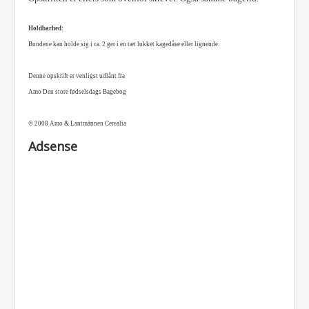
Holdbarhed:
Bundene kan holde sig i ca. 2 ger i en tæt lukket kagedåse eller lignende.
Denne opskrift er venligst udlånt fra
Amo Den store fødselsdags Bagebog
© 2008 Amo & Lantmännen Cerealia
Adsense