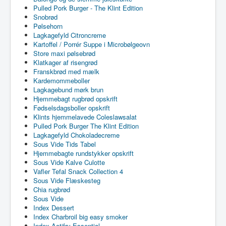
Pulled Pork Burger - The Klint Edition
Snobrød
Pølsehorn
Lagkagefyld Citroncreme
Kartoffel / Porrér Suppe i Microbølgeovn
Store maxi pølsebrød
Klatkager af risengrød
Franskbrød med mælk
Kardemommeboller
Lagkagebund mørk brun
Hjemmebagt rugbrød opskrift
Fødselsdagsboller opskrift
Klints hjemmelavede Coleslawsalat
Pulled Pork Burger The Klint Edition
Lagkagefyld Chokoladecreme
Sous Vide Tids Tabel
Hjemmebagte rundstykker opskrift
Sous Vide Kalve Culotte
Vafler Tefal Snack Collection 4
Sous Vide Flæskesteg
Chia rugbrød
Sous Vide
Index Dessert
Index Charbroil big easy smoker
Index Actifry Essential