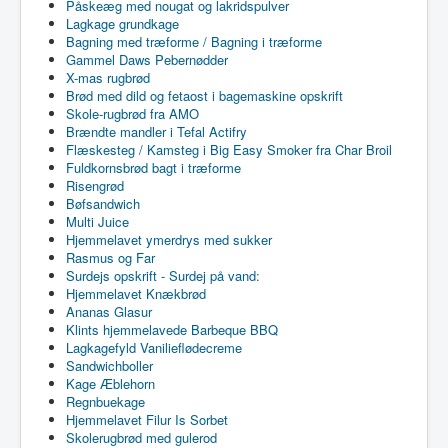
Påskeæg med nougat og lakridspulver
Lagkage grundkage
Bagning med træforme / Bagning i træforme
Gammel Daws Pebernødder
X-mas rugbrød
Brød med dild og fetaost i bagemaskine opskrift
Skole-rugbrød fra AMO
Brændte mandler i Tefal Actifry
Flæskesteg / Kamsteg i Big Easy Smoker fra Char Broil
Fuldkornsbrød bagt i træforme
Risengrød
Bøfsandwich
Multi Juice
Hjemmelavet ymerdrys med sukker
Rasmus og Far
Surdejs opskrift - Surdej på vand:
Hjemmelavet Knækbrød
Ananas Glasur
Klints hjemmelavede Barbeque BBQ
Lagkagefyld Vanilieflødecreme
Sandwichboller
Kage Æblehorn
Regnbuekage
Hjemmelavet Filur Is Sorbet
Skolerugbrød med gulerod