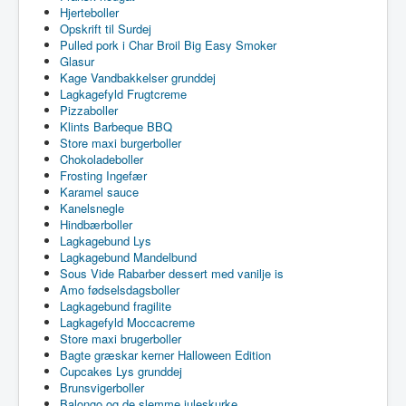
Hjerteboller
Opskrift til Surdej
Pulled pork i Char Broil Big Easy Smoker
Glasur
Kage Vandbakkelser grunddej
Lagkagefyld Frugtcreme
Pizzaboller
Klints Barbeque BBQ
Store maxi burgerboller
Chokoladeboller
Frosting Ingefær
Karamel sauce
Kanelsnegle
Hindbærboller
Lagkagebund Lys
Lagkagebund Mandelbund
Sous Vide Rabarber dessert med vanilje is
Amo fødselsdagsboller
Lagkagebund fragilite
Lagkagefyld Moccacreme
Store maxi brugerboller
Bagte græskar kerner Halloween Edition
Cupcakes Lys grunddej
Brunsvigerboller
Balongo og de slemme juleskurke