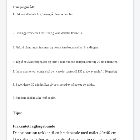
Fremgangsmåde:
1.
Hak mandler helt fint, kan også blendes helt fint.
2. Pisk æggehviderne helt stive og vend derefter flormelis i.
3. Pisk så blandingen igennem og vend så mel og mandler i blandingen.
4. Tag så et stykke bagepapir og form 3 runde bunde af dejen, omkring 25 cm i diameter.
5. Inden det sættes i ovnen skal den være forvarmet til 130 grader (varmluft 120 grader)
6. Bagetiden er 30 min hvilket giver en sprød overflade og sej midte.
7. Bundene skal nu afkøle på en rist.
Tips:
Firkantet lagkagebunde
Denne portion rækker til en bradepande med målet 40x40 cm.
Opskriften er ellers som ovenfor skrevet. Også samme bagetid.