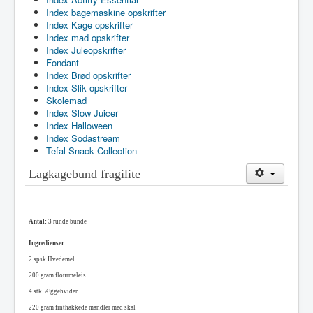
Index bagemaskine opskrifter
Index Kage opskrifter
Index mad opskrifter
Index Juleopskrifter
Fondant
Index Brød opskrifter
Index Slik opskrifter
Skolemad
Index Slow Juicer
Index Halloween
Index Sodastream
Tefal Snack Collection
Lagkagebund fragilite
Antal:
3 runde bunde
Ingredienser:
2 spsk
Hvedemel
200 gram flourmeleis
4
stk. Æg
gehvider
220 gram finthakkede mandler med skal