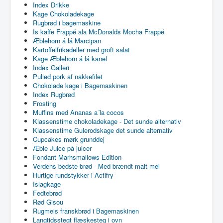
Index Drikke
Kage Chokoladekage
Rugbrød i bagemaskine
Is kaffe Frappé ala McDonalds Mocha Frappé
Æblehorn á lá Marcipan
Kartoffelfrikadeller med groft salat
Kage Æblehorn á lá kanel
Index Galleri
Pulled pork af nakkefilet
Chokolade kage i Bagemaskinen
Index Rugbrød
Frosting
Muffins med Ananas a´la cocos
Klassenstime chokoladekage - Det sunde alternativ
Klassenstime Gulerodskage det sunde alternativ
Cupcakes mørk grunddej
Æble Juice på juicer
Fondant Marhsmallows Edition
Verdens bedste brød - Med brændt malt mel
Hurtige rundstykker i Actifry
Islagkage
Fedtebrød
Rød Gisou
Rugmels franskbrød i Bagemaskinen
Langtidsstegt flæskesteg i ovn