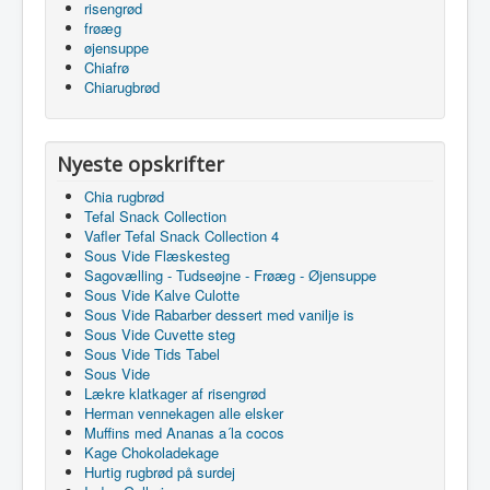
risengrød
frøæg
øjensuppe
Chiafrø
Chiarugbrød
Nyeste opskrifter
Chia rugbrød
Tefal Snack Collection
Vafler Tefal Snack Collection 4
Sous Vide Flæskesteg
Sagovælling - Tudseøjne - Frøæg - Øjensuppe
Sous Vide Kalve Culotte
Sous Vide Rabarber dessert med vanilje is
Sous Vide Cuvette steg
Sous Vide Tids Tabel
Sous Vide
Lækre klatkager af risengrød
Herman vennekagen alle elsker
Muffins med Ananas a´la cocos
Kage Chokoladekage
Hurtig rugbrød på surdej