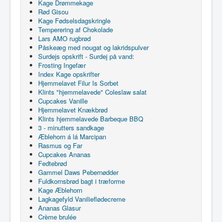
Kage Drømmekage
Rød Gisou
Kage Fødselsdagskringle
Temperering af Chokolade
Lars AMO rugbrød
Påskeæg med nougat og lakridspulver
Surdejs opskrift - Surdej på vand:
Frosting Ingefær
Index Kage opskrifter
Hjemmelavet Filur Is Sorbet
Klints "hjemmelavede" Coleslaw salat
Cupcakes Vanille
Hjemmelavet Knækbrød
Klints hjemmelavede Barbeque BBQ
3 - minutters sandkage
Æblehorn á lá Marcipan
Rasmus og Far
Cupcakes Ananas
Fedtebrød
Gammel Daws Pebernødder
Fuldkornsbrød bagt i træforme
Kage Æblehorn
Lagkagefyld Vanilieflødecreme
Ananas Glasur
Crème brulée