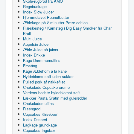
Skole-rugbrød fra AMO
Regnbuekage
Index Slow Juicer
Hjemmelavet Peanutbutter
Æblekage på 2 minutter Pære edition
Flæskesteg / Kamsteg i Big Easy Smoker fra Char
Broil
Multi Juice
Appelsin Juice
Æble Juice på juicer
Index Drikke
Kage Drømmemuffins
Frosting
Kage Æblehorn á lá kanel
Hyldeblomstsaft uden sukker
Pulled pork af nakkefilet
Chokolade Cupcake creme
Verdens bedste hyldeblomst saft
Lækker Pasta Gratin med gulerødder
Chokolademuffins
Risengrød
Cupcakes Kirsebær
Index Dessert
Lagkage grundkage
Cupcakes Ingefær