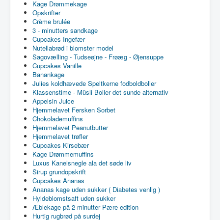
Kage Drømmekage
Opskrifter
Crème brulée
3 - minutters sandkage
Cupcakes Ingefær
Nutellabrød i blomster model
Sagovælling - Tudseøjne - Frøæg - Øjensuppe
Cupcakes Vanille
Banankage
Julies koldhævede Speltkerne fodboldboller
Klassenstime - Müsli Boller det sunde alternativ
Appelsin Juice
Hjemmelavet Fersken Sorbet
Chokolademuffins
Hjemmelavet Peanutbutter
Hjemmelavet trøfler
Cupcakes Kirsebær
Kage Drømmemuffins
Luxus Kanelsnegle ala det søde liv
Sirup grundopskrift
Cupcakes Ananas
Ananas kage uden sukker ( Diabetes venlig )
Hyldeblomstsaft uden sukker
Æblekage på 2 minutter Pære edition
Hurtig rugbrød på surdej