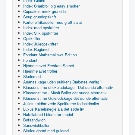
Index Galleri
Index Charbroil big easy smoker
Cupcakes mørk grunddej
Sirup grundopskrift
Kartoffelfrikadeller med groft salat
Index mad opskrifter
Index Slik opskrifter
Opskrifter
Index Juleopskrifter
Index Rugbrød
Fondant Marhsmallows Edition
Fondant
Hjemmelavet Fersken Sorbet
Hjemmelavet trøfler
Skolemad
Ananas kage uden sukker ( Diabetes venlig )
Klassenstime chokoladekage - Det sunde alternativ
Klassenstime - Müsli Boller det sunde alternativ
Klassenstime Gulerodskage det sunde alternativ
Julies koldhævede Speltkerne fodboldboller
Luxus Kanelsnegle ala det søde liv
Nutellabrød i blomster model
Bøfsandwich
Sandwichboller
Skolerugbrød med gulerod