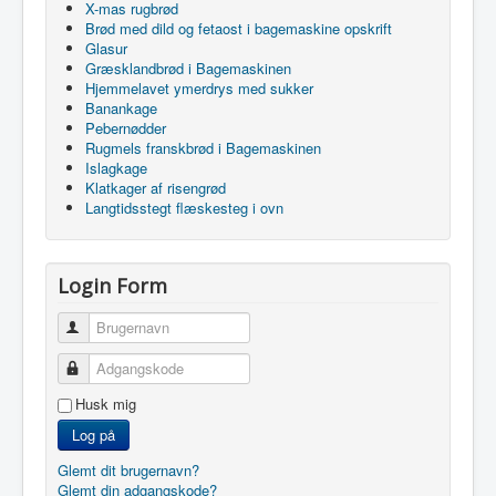
X-mas rugbrød
Brød med dild og fetaost i bagemaskine opskrift
Glasur
Græsklandbrød i Bagemaskinen
Hjemmelavet ymerdrys med sukker
Banankage
Pebernødder
Rugmels franskbrød i Bagemaskinen
Islagkage
Klatkager af risengrød
Langtidsstegt flæskesteg i ovn
Login Form
Brugernavn
Adgangskode
Husk mig
Log på
Glemt dit brugernavn?
Glemt din adgangskode?