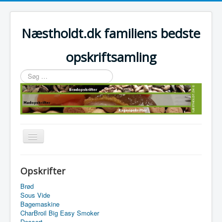
Næstholdt.dk familiens bedste
opskriftsamling
Søg
…
Skift
navigation
Home
Opskrifter
Tefal Actifry Essential
Brød
Sous Vide
Bagemaskine
CharBroil Big Easy Smoker
Dessert