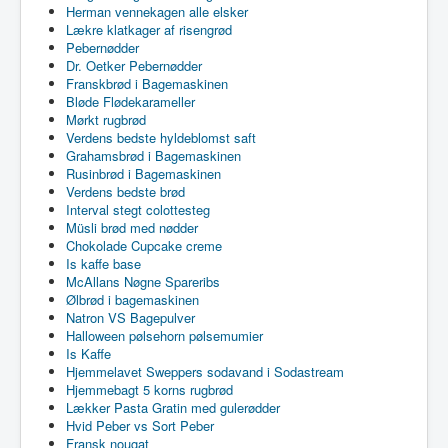
Herman vennekagen alle elsker
Lækre klatkager af risengrød
Pebernødder
Dr. Oetker Pebernødder
Franskbrød i Bagemaskinen
Bløde Flødekarameller
Mørkt rugbrød
Verdens bedste hyldeblomst saft
Grahamsbrød i Bagemaskinen
Rusinbrød i Bagemaskinen
Verdens bedste brød
Interval stegt colottesteg
Müsli brød med nødder
Chokolade Cupcake creme
Is kaffe base
McAllans Nøgne Spareribs
Ølbrød i bagemaskinen
Natron VS Bagepulver
Halloween pølsehorn pølsemumier
Is Kaffe
Hjemmelavet Sweppers sodavand i Sodastream
Hjemmebagt 5 korns rugbrød
Lækker Pasta Gratin med gulerødder
Hvid Peber vs Sort Peber
Fransk nougat