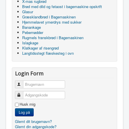
X-mas rugbrød
Brød med dild og fetaost i bagemaskine opskrift
Glasur
Græsklandbrød i Bagemaskinen
Hjemmelavet ymerdrys med sukker
Banankage
Pebernødder
Rugmels franskbrød i Bagemaskinen
Islagkage
Klatkager af risengrød
Langtidsstegt flæskesteg i ovn
Login Form
Brugernavn
Adgangskode
Husk mig
Log på
Glemt dit brugernavn?
Glemt din adgangskode?