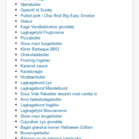
Hjerteboller
Opskrift til Surdej
Pulled pork i Char Broil Big Easy Smoker
Glasur
Kage Vandbakkelser grunddej
Lagkagefyld Frugtcreme
Pizzaboller
Store maxi burgerboller
Klints Barbeque BBQ
Chokoladeboller
Frosting Ingefær
Karamel sauce
Kanelsnegle
Hindbærboller
Lagkagebund Lys
Lagkagebund Mandelbund
Sous Vide Rabarber dessert med vanilje is
Amo fødselsdagsboller
Lagkagebund fragilite
Lagkagefyld Moccacreme
Store maxi brugerboller
Cupcakes Lys grunddej
Bagte græskar kerner Halloween Edition
Brunsvigerboller
Balongo og de slemme juleskurke