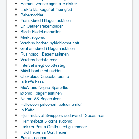
Herman vennekagen alle elsker
Lækre klatkager af risengrød
Pebernødder
Franskbrød i Bagemaskinen
Dr. Oetker Pebernødder
Bløde Flødekarameller
Mørkt rugbrød
Verdens bedste hyldeblomst saft
Grahamsbrød i Bagemaskinen
Rusinbrød i Bagemaskinen
Verdens bedste brød
Interval stegt colottesteg
Müsli brød med nødder
Chokolade Cupcake creme
Is kaffe base
McAllans Nøgne Spareribs
Ølbrød i bagemaskinen
Natron VS Bagepulver
Halloween pølsehorn pølsemumier
Is Kaffe
Hjemmelavet Sweppers sodavand i Sodastream
Hjemmebagt 5 korns rugbrød
Lækker Pasta Gratin med gulerødder
Hvid Peber vs Sort Peber
Fransk nougat