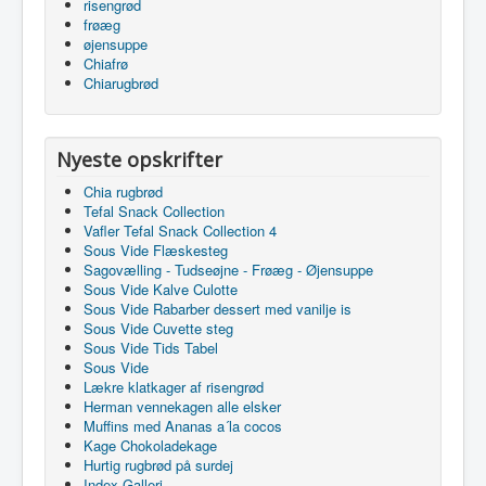
risengrød
frøæg
øjensuppe
Chiafrø
Chiarugbrød
Nyeste opskrifter
Chia rugbrød
Tefal Snack Collection
Vafler Tefal Snack Collection 4
Sous Vide Flæskesteg
Sagovælling - Tudseøjne - Frøæg - Øjensuppe
Sous Vide Kalve Culotte
Sous Vide Rabarber dessert med vanilje is
Sous Vide Cuvette steg
Sous Vide Tids Tabel
Sous Vide
Lækre klatkager af risengrød
Herman vennekagen alle elsker
Muffins med Ananas a´la cocos
Kage Chokoladekage
Hurtig rugbrød på surdej
Index Galleri