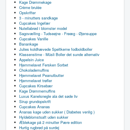
Kage Drømmekage
Crème brulée
Opskrifter
3 - minutters sandkage
Cupcakes Ingefær
Nutellabrød i blomster model
Sagovælling - Tudseøjne - Frøæg - Øjensuppe
Cupcakes Vanille
Banankage
Julies koldhævede Speltkerne fodboldboller
Klassenstime - Müsli Boller det sunde alternativ
Appelsin Juice
Hjemmelavet Fersken Sorbet
Chokolademuffins
Hjemmelavet Peanutbutter
Hjemmelavet trøfler
Cupcakes Kirsebær
Kage Drømmemuffins
Luxus Kanelsnegle ala det søde liv
Sirup grundopskrift
Cupcakes Ananas
Ananas kage uden sukker ( Diabetes venlig )
Hyldeblomstsaft uden sukker
Æblekage på 2 minutter Pære edition
Hurtig rugbrød på surdej