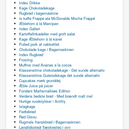
Index Drikke
Kage Chokoladekage
Rugbrød i bagemaskine
Is kaffe Frappé ala McDonalds Mocha Frappé
Æblehorn á lá Marcipan
Index Galleri
Kartoffelfrikadeller med groft salat
Kage Æblehorn á lá kanel
Pulled pork af nakkefilet
Chokolade kage i Bagemaskinen
Index Rugbrød
Frosting
Muffins med Ananas a´la cocos
Klassenstime chokoladekage - Det sunde alternativ
Klassenstime Gulerodskage det sunde alternativ
Cupcakes mørk grunddej
Æble Juice på juicer
Fondant Marhsmallows Edition
Verdens bedste brød - Med brændt malt mel
Hurtige rundstykker i Actifry
Islagkage
Fedtebrød
Rød Gisou
Rugmels franskbrød i Bagemaskinen
Langtidsstegt flæskesteg i ovn