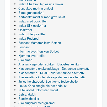
Index Charbroil big easy smoker
Cupcakes mørk grunddej
Sirup grundopskrift
Kartoffelfrikadeller med groft salat
Index mad opskrifter
Index Slik opskrifter
Opskrifter
Index Juleopskrifter
Index Rugbrød
Fondant Marhsmallows Edition
Fondant
Hjemmelavet Fersken Sorbet
Hjemmelavet trøfler
Skolemad
Ananas kage uden sukker ( Diabetes venlig )
Klassenstime chokoladekage - Det sunde alternativ
Klassenstime - Müsli Boller det sunde alternativ
Klassenstime Gulerodskage det sunde alternativ
Julies koldhævede Speltkerne fodboldboller
Luxus Kanelsnegle ala det søde liv
Nutellabrød i blomster model
Bøfsandwich
Sandwichboller
Skolerugbrød med gulerod