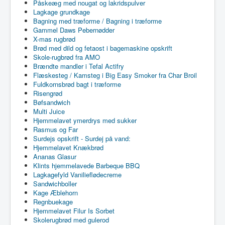
Påskeæg med nougat og lakridspulver
Lagkage grundkage
Bagning med træforme / Bagning i træforme
Gammel Daws Pebernødder
X-mas rugbrød
Brød med dild og fetaost i bagemaskine opskrift
Skole-rugbrød fra AMO
Brændte mandler i Tefal Actifry
Flæskesteg / Kamsteg i Big Easy Smoker fra Char Broil
Fuldkornsbrød bagt i træforme
Risengrød
Bøfsandwich
Multi Juice
Hjemmelavet ymerdrys med sukker
Rasmus og Far
Surdejs opskrift - Surdej på vand:
Hjemmelavet Knækbrød
Ananas Glasur
Klints hjemmelavede Barbeque BBQ
Lagkagefyld Vanilieflødecreme
Sandwichboller
Kage Æblehorn
Regnbuekage
Hjemmelavet Filur Is Sorbet
Skolerugbrød med gulerod