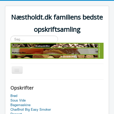
Næstholdt.dk familiens bedste
opskriftsamling
Søg
…
Skift
navigation
Home
Opskrifter
Tefal Actifry Essential
Brød
Sous Vide
Bagemaskine
CharBroil Big Easy Smoker
Dessert