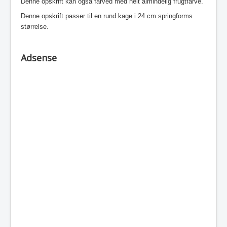
Denne opskrift kan også farved med helt almindelig frugtfarve.
Denne opskrift passer til en rund kage i 24 cm springforms
størrelse.
Adsense