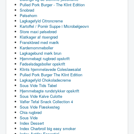
Pulled Pork Burger - The Klint Edition
Snobrød
Pølsehorn
Lagkagefyld Citroncreme
Kartoffel / Porrér Suppe i Microbølgeovn
Store maxi pølsebrød
Klatkager af risengrød
Franskbrød med mælk
Kardemommeboller
Lagkagebund mørk brun
Hjemmebagt rugbrød opskrift
Fødselsdagsboller opskrift
Klints hjemmelavede Coleslawsalat
Pulled Pork Burger The Klint Edition
Lagkagefyld Chokoladecreme
Sous Vide Tids Tabel
Hjemmebagte rundstykker opskrift
Sous Vide Kalve Culotte
Vafler Tefal Snack Collection 4
Sous Vide Flæskesteg
Chia rugbrød
Sous Vide
Index Dessert
Index Charbroil big easy smoker
Index Actifry Essential