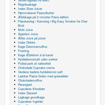
Skole-rugbrød fra AMO
Regnbuekage
Index Slow Juicer
Hjemmelavet Peanutbutter
Æblekage på 2 minutter Pære edition
Flæskesteg / Kamsteg i Big Easy Smoker fra Char
Broil
Multi Juice
Appelsin Juice
Æble Juice på juicer
Index Drikke
Kage Drømmemuffins
Frosting
Kage Æblehorn á lá kanel
Hyldeblomstsaft uden sukker
Pulled pork af nakkefilet
Chokolade Cupcake creme
Verdens bedste hyldeblomst saft
Lækker Pasta Gratin med gulerødder
Chokolademuffins
Risengrød
Cupcakes Kirsebær
Index Dessert
Lagkage grundkage
Cupcakes Ingefær