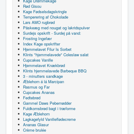
Kage Drømmekage
Rød Gisou
Kage Fødselsdagskringle
Temperering af Chokolade
Lars AMO rugbrød
Påskeæg med nougat og lakridspulver
Surdejs opskrift - Surdej på vand:
Frosting Ingefær
Index Kage opskrifter
Hjemmelavet Filur Is Sorbet
Klints "hjemmelavede" Coleslaw salat
Cupcakes Vanille
Hjemmelavet Knækbrød
Klints hjemmelavede Barbeque BBQ
3 - minutters sandkage
Æblehorn á lá Marcipan
Rasmus og Far
Cupcakes Ananas
Fedtebrød
Gammel Daws Pebernødder
Fuldkornsbrød bagt i træforme
Kage Æblehorn
Lagkagefyld Vanilieflødecreme
Ananas Glasur
Crème brulée