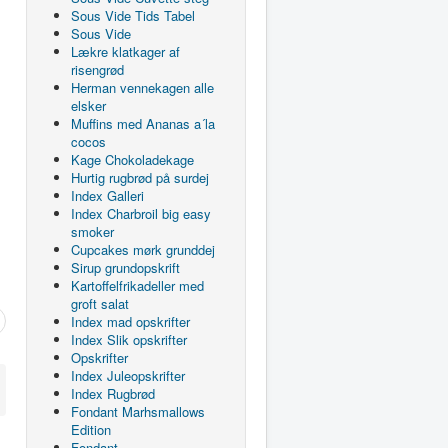
Sous Vide Tids Tabel
Sous Vide
Lækre klatkager af
risengrød
Herman vennekagen alle
elsker
Muffins med Ananas a´la
cocos
Kage Chokoladekage
Hurtig rugbrød på surdej
Index Galleri
Index Charbroil big easy
smoker
Cupcakes mørk grunddej
Sirup grundopskrift
Kartoffelfrikadeller med
groft salat
Index mad opskrifter
Index Slik opskrifter
Opskrifter
Index Juleopskrifter
Index Rugbrød
Fondant Marhsmallows
Edition
Fondant