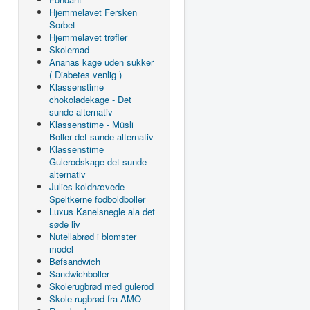
Hjemmelavet Fersken
Sorbet
Hjemmelavet trøfler
Skolemad
Ananas kage uden sukker
( Diabetes venlig )
Klassenstime
chokoladekage - Det
sunde alternativ
Klassenstime - Müsli
Boller det sunde alternativ
Klassenstime
Gulerodskage det sunde
alternativ
Julies koldhævede
Speltkerne fodboldboller
Luxus Kanelsnegle ala det
søde liv
Nutellabrød i blomster
model
Bøfsandwich
Sandwichboller
Skolerugbrød med gulerod
Skole-rugbrød fra AMO