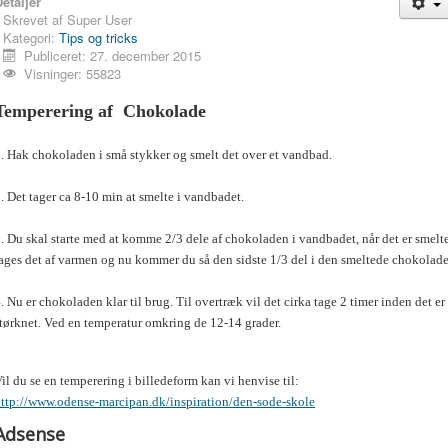
etaljer
Skrevet af
Super User
Kategori:
Tips og tricks
Publiceret: 27. december 2015
Visninger: 55823
Temperering af Chokolade
. Hak chokoladen i små stykker og smelt det over et vandbad.
. Det tager ca 8-10 min at smelte i vandbadet.
. Du skal starte med at komme 2/3 dele af chokoladen i vandbadet, når det er smelt
ages det af varmen og nu kommer du så den sidste 1/3 del i den smeltede chokolade
. Nu er chokoladen klar til brug. Til overtræk vil det cirka tage 2 timer inden det er
tørknet. Ved en temperatur omkring de 12-14 grader.
il du se en temperering i billedeform kan vi henvise til:
ttp://www.odense-marcipan.dk/inspiration/den-sode-skole
Adsense