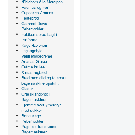
Æblehorn á lá Marcipan
Rasmus og Far
Cupcakes Ananas
Fedtebrød
Gammel Daws
Pebernødder
Fuldkornsbrød bagt i
træforme
Kage Æblehorn
Lagkagefyld
Vanilieflødecreme
Ananas Glasur
Crème brulée
X-mas rugbrød
Brød med dild og fetaost i
bagemaskine opskrift
Glasur
Græsklandbrød i
Bagemaskinen
Hjemmelavet ymerdrys
med sukker
Banankage
Pebernødder
Rugmels franskbrød i
Bagemaskinen