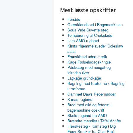
Mest læste opskrifter
Forside
Græsklandbrød i Bagemaskinen
Sous Vide Cuvette steg
Temperering af Chokolade
Lars AMO rugbrød
Klints "hjemmelavede" Coleslaw
salat
Franskbrød uden mælk
Kage Fødselsdagskringle
Påskeæg med nougat og
lakridspulver
Lagkage grundkage
Bagning med træforme / Bagning
i træforme
Gammel Daws Pebernødder
X-mas rugbrød
Brød med dild og fetaost i
bagemaskine opskrift
Skole-rugbrød fra AMO
Brændte mandler i Tefal Actifry
Flæskesteg / Kamsteg i Big
Easy Smoker fra Char Broil