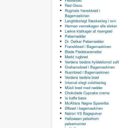
Fedtebrød
Rød Gisou
Rugmels franskbrød i
Bagemaskinen
Langtidsstegt flæskesteg i ovn
Herman vennekagen alle elsker
Lækre klatkager af risengrød
Pebernødder
Dr. Oetker Pebernødder
Franskbrød i Bagemaskinen
Bløde Flødekarameller
Mørkt rugbrød
Verdens bedste hyldeblomst saft
Grahamsbrød i Bagemaskinen
Rusinbrød i Bagemaskinen
Verdens bedste brød
Interval stegt colottesteg
Müsli brød med nødder
Chokolade Cupcake creme
Is kaffe base
McAllans Nøgne Spareribs
Ølbrød i bagemaskinen
Natron VS Bagepulver
Halloween pølsehorn
pølsemumier