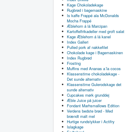
Kage Chokoladekage
Rugbrød i bagemaskine
Is kaffe Frappé ala McDonalds
Mocha Frappé
Æblehorn á lá Marcipan
Kartoffelfrikadeller med groft salat
Kage Æblehorn á lá kanel
Index Galleri
Pulled pork af nakkefilet
Chokolade kage i Bagemaskinen
Index Rugbrød
Frosting
Muffins med Ananas a´la cocos
Klassenstime chokoladekage -
Det sunde alternativ
Klassenstime Gulerodskage det
sunde alternativ
Cupcakes mørk grunddej
Æble Juice på juicer
Fondant Marhsmallows Edition
Verdens bedste brød - Med
brændt malt mel
Hurtige rundstykker i Actifry
Islagkage