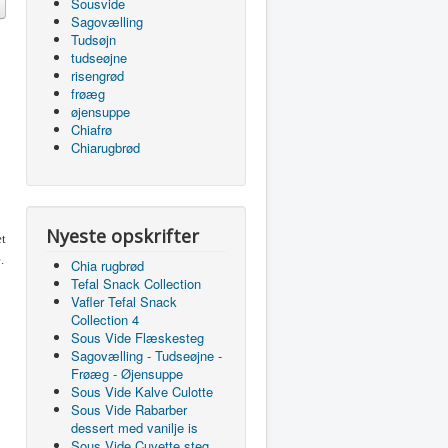
Sousvide
Sagovælling
Tudsøjn
tudseøjne
risengrød
frøæg
øjensuppe
Chiafrø
Chiarugbrød
Nyeste opskrifter
et
.
Chia rugbrød
Tefal Snack Collection
Vafler Tefal Snack
Collection 4
Sous Vide Flæskesteg
Sagovælling - Tudseøjne -
Frøæg - Øjensuppe
Sous Vide Kalve Culotte
Sous Vide Rabarber
dessert med vanilje is
Sous Vide Cuvette steg