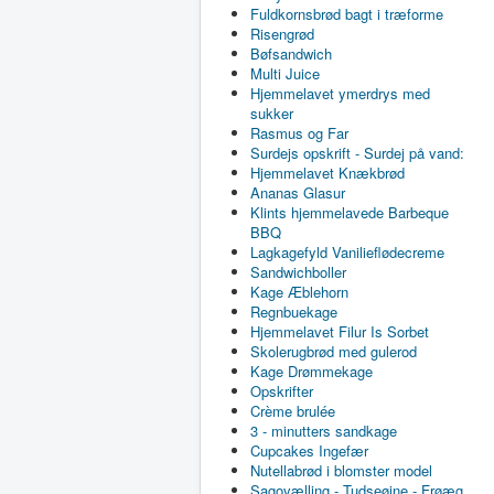
Fuldkornsbrød bagt i træforme
Risengrød
Bøfsandwich
Multi Juice
Hjemmelavet ymerdrys med
sukker
Rasmus og Far
Surdejs opskrift - Surdej på vand:
Hjemmelavet Knækbrød
Ananas Glasur
Klints hjemmelavede Barbeque
BBQ
Lagkagefyld Vanilieflødecreme
Sandwichboller
Kage Æblehorn
Regnbuekage
Hjemmelavet Filur Is Sorbet
Skolerugbrød med gulerod
Kage Drømmekage
Opskrifter
Crème brulée
3 - minutters sandkage
Cupcakes Ingefær
Nutellabrød i blomster model
Sagovælling - Tudseøjne - Frøæg