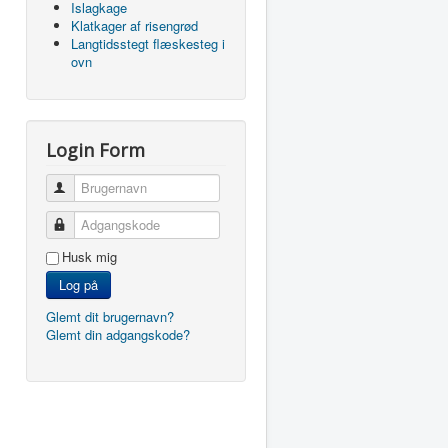
Islagkage
Klatkager af risengrød
Langtidsstegt flæskesteg i
ovn
Login Form
Brugernavn
Adgangskode
Husk mig
Log på
Glemt dit brugernavn?
Glemt din adgangskode?