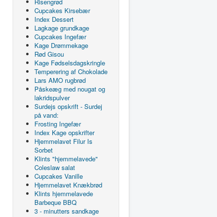
Risengrød
Cupcakes Kirsebær
Index Dessert
Lagkage grundkage
Cupcakes Ingefær
Kage Drømmekage
Rød Gisou
Kage Fødselsdagskringle
Temperering af Chokolade
Lars AMO rugbrød
Påskeæg med nougat og
lakridspulver
Surdejs opskrift - Surdej
på vand:
Frosting Ingefær
Index Kage opskrifter
Hjemmelavet Filur Is
Sorbet
Klints "hjemmelavede"
Coleslaw salat
Cupcakes Vanille
Hjemmelavet Knækbrød
Klints hjemmelavede
Barbeque BBQ
3 - minutters sandkage