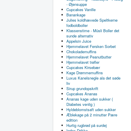
- Øjensuppe
Cupcakes Vanille
Banankage
Julies koldhævede Speltkerne
fodboldboller
Klassenstime - Müsli Boller det
sunde alternativ
Appelsin Juice
Hjemmelavet Fersken Sorbet
Chokolademuffins
Hjemmelavet Peanutbutter
Hjemmelavet trøfler
Cupcakes Kirsebær
Kage Drømmemuffins
Luxus Kanelsnegle ala det søde
liv
Sirup grundopskrift
Cupcakes Ananas
Ananas kage uden sukker (
Diabetes venlig )
Hyldeblomstsaft uden sukker
Æblekage på 2 minutter Pære
edition
Hurtig rugbrød på surdej
Index Drikke