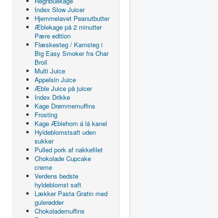
Regnbuekage
Index Slow Juicer
Hjemmelavet Peanutbutter
Æblekage på 2 minutter
Pære edition
Flæskesteg / Kamsteg i
Big Easy Smoker fra Char
Broil
Multi Juice
Appelsin Juice
Æble Juice på juicer
Index Drikke
Kage Drømmemuffins
Frosting
Kage Æblehorn á lá kanel
Hyldeblomstsaft uden
sukker
Pulled pork af nakkefilet
Chokolade Cupcake
creme
Verdens bedste
hyldeblomst saft
Lækker Pasta Gratin med
gulerødder
Chokolademuffins