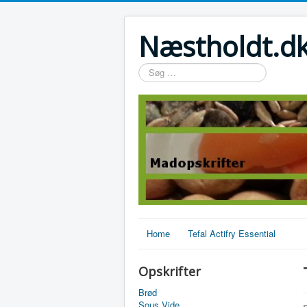
Næstholdt.dk
Søg
…
Home
Tefal Actifry Essential
Opskrifter
Brød
Sous Vide