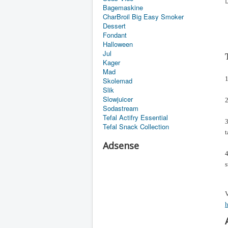
D
Bagemaskine
CharBroil Big Easy Smoker
Dessert
Fondant
Halloween
Jul
Kager
Mad
1
Skolemad
Slik
Slowjuicer
2
Sodastream
Tefal Actifry Essential
3
Tefal Snack Collection
t
Adsense
4
s
V
h