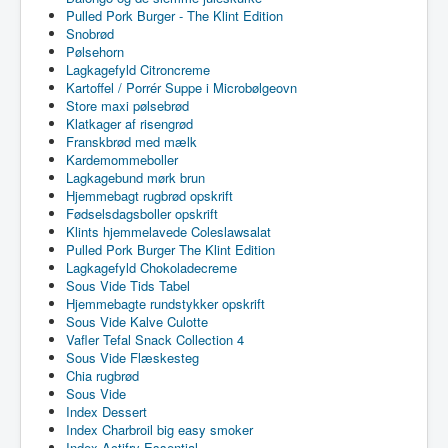
Pulled Pork Burger - The Klint Edition
Snobrød
Pølsehorn
Lagkagefyld Citroncreme
Kartoffel / Porrér Suppe i Microbølgeovn
Store maxi pølsebrød
Klatkager af risengrød
Franskbrød med mælk
Kardemommeboller
Lagkagebund mørk brun
Hjemmebagt rugbrød opskrift
Fødselsdagsboller opskrift
Klints hjemmelavede Coleslawsalat
Pulled Pork Burger The Klint Edition
Lagkagefyld Chokoladecreme
Sous Vide Tids Tabel
Hjemmebagte rundstykker opskrift
Sous Vide Kalve Culotte
Vafler Tefal Snack Collection 4
Sous Vide Flæskesteg
Chia rugbrød
Sous Vide
Index Dessert
Index Charbroil big easy smoker
Index Actifry Essential