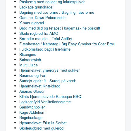
Påskeæg med nougat og lakridspulver
Lagkage grundkage
Bagning med træforme / Bagning i træforme
Gammel Daws Pebernødder
X-mas rugbrød
Brød med dild og fetaost i bagemaskine opskrift
Skole-rugbrød fra AMO
Brændte mandler i Tefal Actifry
Flæskesteg / Kamsteg i Big Easy Smoker fra Char Broil
Fuldkornsbrød bagt i træforme
Risengrød
Bøfsandwich
Multi Juice
Hjemmelavet ymerdrys med sukker
Rasmus og Far
Surdejs opskrift - Surdej på vand:
Hjemmelavet Knækbrød
Ananas Glasur
Klints hjemmelavede Barbeque BBQ
Lagkagefyld Vanilieflødecreme
Sandwichboller
Kage Æblehorn
Regnbuekage
Hjemmelavet Filur Is Sorbet
Skolerugbrød med gulerod