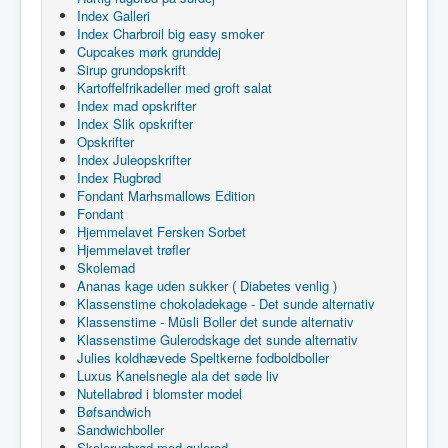
Index Galleri
Index Charbroil big easy smoker
Cupcakes mørk grunddej
Sirup grundopskrift
Kartoffelfrikadeller med groft salat
Index mad opskrifter
Index Slik opskrifter
Opskrifter
Index Juleopskrifter
Index Rugbrød
Fondant Marhsmallows Edition
Fondant
Hjemmelavet Fersken Sorbet
Hjemmelavet trøfler
Skolemad
Ananas kage uden sukker ( Diabetes venlig )
Klassenstime chokoladekage - Det sunde alternativ
Klassenstime - Müsli Boller det sunde alternativ
Klassenstime Gulerodskage det sunde alternativ
Julies koldhævede Speltkerne fodboldboller
Luxus Kanelsnegle ala det søde liv
Nutellabrød i blomster model
Bøfsandwich
Sandwichboller
Skolerugbrød med gulerod