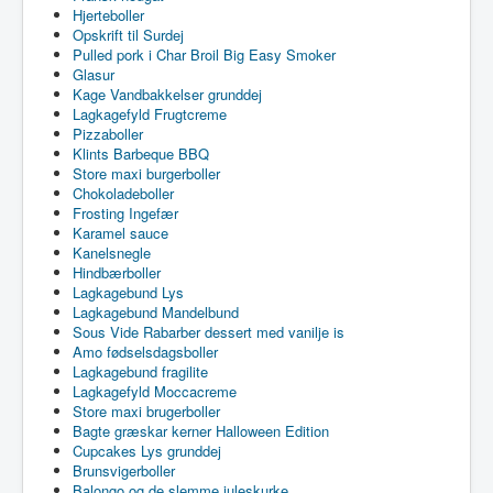
Hjerteboller
Opskrift til Surdej
Pulled pork i Char Broil Big Easy Smoker
Glasur
Kage Vandbakkelser grunddej
Lagkagefyld Frugtcreme
Pizzaboller
Klints Barbeque BBQ
Store maxi burgerboller
Chokoladeboller
Frosting Ingefær
Karamel sauce
Kanelsnegle
Hindbærboller
Lagkagebund Lys
Lagkagebund Mandelbund
Sous Vide Rabarber dessert med vanilje is
Amo fødselsdagsboller
Lagkagebund fragilite
Lagkagefyld Moccacreme
Store maxi brugerboller
Bagte græskar kerner Halloween Edition
Cupcakes Lys grunddej
Brunsvigerboller
Balongo og de slemme juleskurke