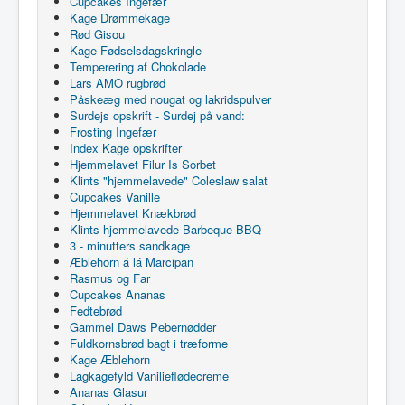
Cupcakes Ingefær
Kage Drømmekage
Rød Gisou
Kage Fødselsdagskringle
Temperering af Chokolade
Lars AMO rugbrød
Påskeæg med nougat og lakridspulver
Surdejs opskrift - Surdej på vand:
Frosting Ingefær
Index Kage opskrifter
Hjemmelavet Filur Is Sorbet
Klints "hjemmelavede" Coleslaw salat
Cupcakes Vanille
Hjemmelavet Knækbrød
Klints hjemmelavede Barbeque BBQ
3 - minutters sandkage
Æblehorn á lá Marcipan
Rasmus og Far
Cupcakes Ananas
Fedtebrød
Gammel Daws Pebernødder
Fuldkornsbrød bagt i træforme
Kage Æblehorn
Lagkagefyld Vanilieflødecreme
Ananas Glasur