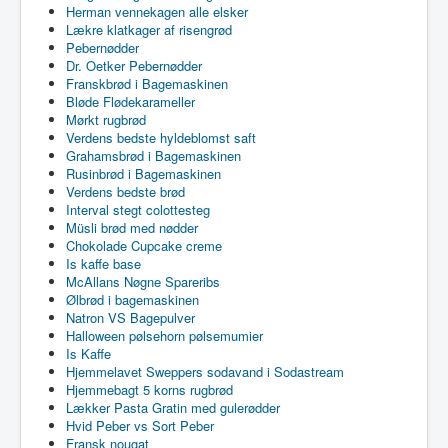
Herman vennekagen alle elsker
Lækre klatkager af risengrød
Pebernødder
Dr. Oetker Pebernødder
Franskbrød i Bagemaskinen
Bløde Flødekarameller
Mørkt rugbrød
Verdens bedste hyldeblomst saft
Grahamsbrød i Bagemaskinen
Rusinbrød i Bagemaskinen
Verdens bedste brød
Interval stegt colottesteg
Müsli brød med nødder
Chokolade Cupcake creme
Is kaffe base
McAllans Nøgne Spareribs
Ølbrød i bagemaskinen
Natron VS Bagepulver
Halloween pølsehorn pølsemumier
Is Kaffe
Hjemmelavet Sweppers sodavand i Sodastream
Hjemmebagt 5 korns rugbrød
Lækker Pasta Gratin med gulerødder
Hvid Peber vs Sort Peber
Fransk nougat