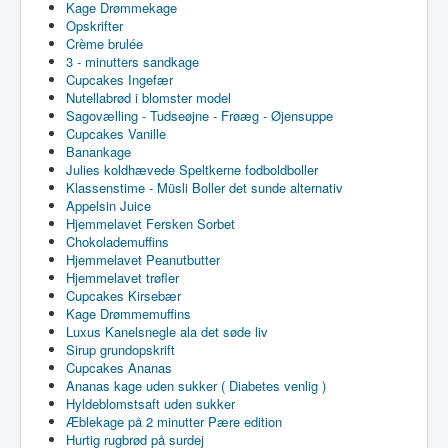
Kage Drømmekage
Opskrifter
Crème brulée
3 - minutters sandkage
Cupcakes Ingefær
Nutellabrød i blomster model
Sagovælling - Tudseøjne - Frøæg - Øjensuppe
Cupcakes Vanille
Banankage
Julies koldhævede Speltkerne fodboldboller
Klassenstime - Müsli Boller det sunde alternativ
Appelsin Juice
Hjemmelavet Fersken Sorbet
Chokolademuffins
Hjemmelavet Peanutbutter
Hjemmelavet trøfler
Cupcakes Kirsebær
Kage Drømmemuffins
Luxus Kanelsnegle ala det søde liv
Sirup grundopskrift
Cupcakes Ananas
Ananas kage uden sukker ( Diabetes venlig )
Hyldeblomstsaft uden sukker
Æblekage på 2 minutter Pære edition
Hurtig rugbrød på surdej