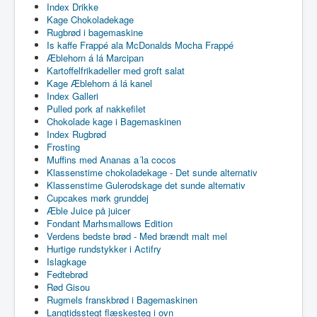
Index Drikke
Kage Chokoladekage
Rugbrød i bagemaskine
Is kaffe Frappé ala McDonalds Mocha Frappé
Æblehorn á lá Marcipan
Kartoffelfrikadeller med groft salat
Kage Æblehorn á lá kanel
Index Galleri
Pulled pork af nakkefilet
Chokolade kage i Bagemaskinen
Index Rugbrød
Frosting
Muffins med Ananas a´la cocos
Klassenstime chokoladekage - Det sunde alternativ
Klassenstime Gulerodskage det sunde alternativ
Cupcakes mørk grunddej
Æble Juice på juicer
Fondant Marhsmallows Edition
Verdens bedste brød - Med brændt malt mel
Hurtige rundstykker i Actifry
Islagkage
Fedtebrød
Rød Gisou
Rugmels franskbrød i Bagemaskinen
Langtidsstegt flæskesteg i ovn