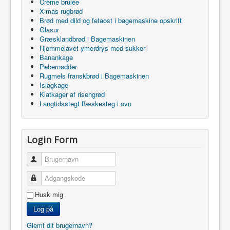
Crème brulée
X-mas rugbrød
Brød med dild og fetaost i bagemaskine opskrift
Glasur
Græsklandbrød i Bagemaskinen
Hjemmelavet ymerdrys med sukker
Banankage
Pebernødder
Rugmels franskbrød i Bagemaskinen
Islagkage
Klatkager af risengrød
Langtidsstegt flæskesteg i ovn
Login Form
Brugernavn
Adgangskode
Husk mig
Log på
Glemt dit brugernavn?