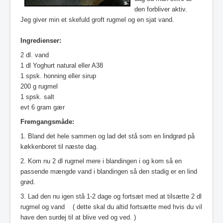
den forbliver aktiv.
Jeg giver min et skefuld groft rugmel og en sjat vand.
Ingredienser:
2 dl. vand
1 dl
Yoghurt
natural eller A38
1
spsk.
honning eller sirup
200 g rugmel
1
spsk.
salt
evt 6 gram g
ær
Fremgangsmåde:
1. Bland det hele sammen og lad det stå som en lindgrød på
køkkenboret til næste dag.
2. Kom nu 2 dl rugmel mere i blandingen i og kom så en
passende mængde vand i
blandingen så den stadig er en lind
grød.
3. Lad den nu igen stå 1-2 dage og fortsæt med at tilsætte 2 dl
rugmel og vand
( dette skal du altid fortsætte med hvis du vil
have den surdej til at blive ved og ved. )