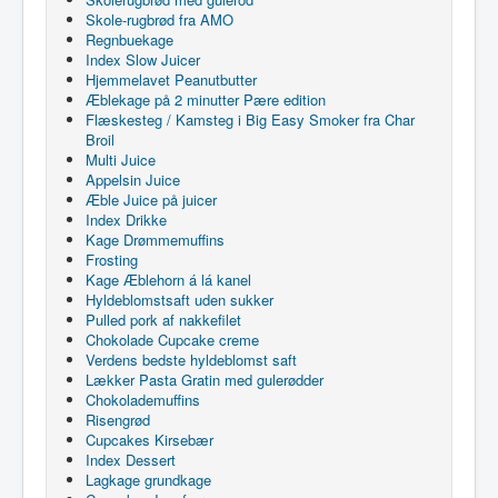
Skole-rugbrød fra AMO
Regnbuekage
Index Slow Juicer
Hjemmelavet Peanutbutter
Æblekage på 2 minutter Pære edition
Flæskesteg / Kamsteg i Big Easy Smoker fra Char
Broil
Multi Juice
Appelsin Juice
Æble Juice på juicer
Index Drikke
Kage Drømmemuffins
Frosting
Kage Æblehorn á lá kanel
Hyldeblomstsaft uden sukker
Pulled pork af nakkefilet
Chokolade Cupcake creme
Verdens bedste hyldeblomst saft
Lækker Pasta Gratin med gulerødder
Chokolademuffins
Risengrød
Cupcakes Kirsebær
Index Dessert
Lagkage grundkage