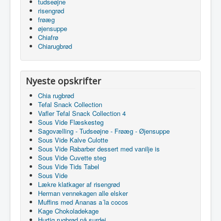
tudseøjne
risengrød
frøæg
øjensuppe
Chiafrø
Chiarugbrød
Nyeste opskrifter
Chia rugbrød
Tefal Snack Collection
Vafler Tefal Snack Collection 4
Sous Vide Flæskesteg
Sagovælling - Tudseøjne - Frøæg - Øjensuppe
Sous Vide Kalve Culotte
Sous Vide Rabarber dessert med vanilje is
Sous Vide Cuvette steg
Sous Vide Tids Tabel
Sous Vide
Lækre klatkager af risengrød
Herman vennekagen alle elsker
Muffins med Ananas a´la cocos
Kage Chokoladekage
Hurtig rugbrød på surdej