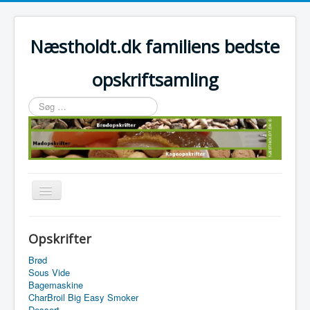
Næstholdt.dk familiens bedste
opskriftsamling
Søg
…
Skift
navigation
Home
Opskrifter
Tefal Actifry Essential
Brød
Sous Vide
Bagemaskine
CharBroil Big Easy Smoker
Dessert