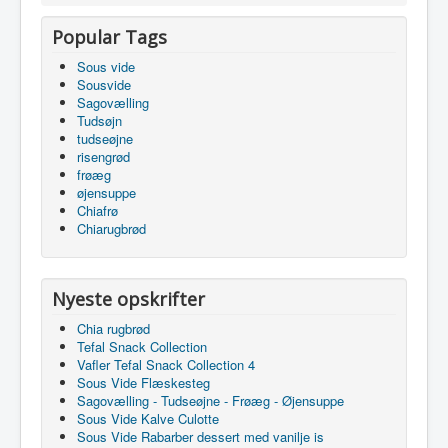
Popular Tags
Sous vide
Sousvide
Sagovælling
Tudsøjn
tudseøjne
risengrød
frøæg
øjensuppe
Chiafrø
Chiarugbrød
Nyeste opskrifter
Chia rugbrød
Tefal Snack Collection
Vafler Tefal Snack Collection 4
Sous Vide Flæskesteg
Sagovælling - Tudseøjne - Frøæg - Øjensuppe
Sous Vide Kalve Culotte
Sous Vide Rabarber dessert med vanilje is