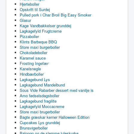
Hjerteboller
Opskrift til Surdej
Pulled pork i Char Broil Big Easy Smoker
Glasur
Kage Vandbakkelser grunddej
Lagkagefyld Frugtcreme
Pizzaboller
Klints Barbeque BBQ
Store maxi burgerboller
Chokoladeboller
Karamel sauce
Frosting Ingefær
Kanelsnegle
Hindbærboller
Lagkagebund Lys
Lagkagebund Mandelbund
Sous Vide Rabarber dessert med vanilje is
Amo fødselsdagsboller
Lagkagebund fragilite
Lagkagefyld Moccacreme
Store maxi brugerboller
Bagte græskar kerner Halloween Edition
Cupcakes Lys grunddej
Brunsvigerboller
Balongo og de slemme juleskurke