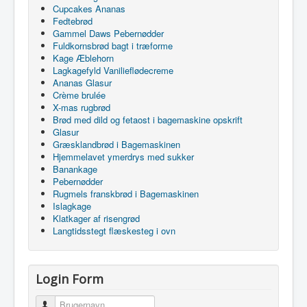
Cupcakes Ananas
Fedtebrød
Gammel Daws Pebernødder
Fuldkornsbrød bagt i træforme
Kage Æblehorn
Lagkagefyld Vanilieflødecreme
Ananas Glasur
Crème brulée
X-mas rugbrød
Brød med dild og fetaost i bagemaskine opskrift
Glasur
Græsklandbrød i Bagemaskinen
Hjemmelavet ymerdrys med sukker
Banankage
Pebernødder
Rugmels franskbrød i Bagemaskinen
Islagkage
Klatkager af risengrød
Langtidsstegt flæskesteg i ovn
Login Form
Brugernavn