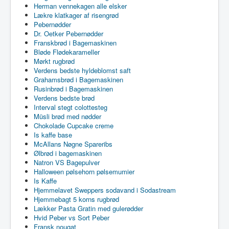
Herman vennekagen alle elsker
Lækre klatkager af risengrød
Pebernødder
Dr. Oetker Pebernødder
Franskbrød i Bagemaskinen
Bløde Flødekarameller
Mørkt rugbrød
Verdens bedste hyldeblomst saft
Grahamsbrød i Bagemaskinen
Rusinbrød i Bagemaskinen
Verdens bedste brød
Interval stegt colottesteg
Müsli brød med nødder
Chokolade Cupcake creme
Is kaffe base
McAllans Nøgne Spareribs
Ølbrød i bagemaskinen
Natron VS Bagepulver
Halloween pølsehorn pølsemumier
Is Kaffe
Hjemmelavet Sweppers sodavand i Sodastream
Hjemmebagt 5 korns rugbrød
Lækker Pasta Gratin med gulerødder
Hvid Peber vs Sort Peber
Fransk nougat