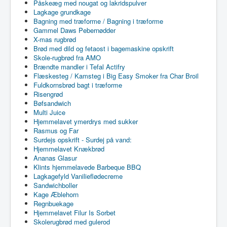
Påskeæg med nougat og lakridspulver
Lagkage grundkage
Bagning med træforme / Bagning i træforme
Gammel Daws Pebernødder
X-mas rugbrød
Brød med dild og fetaost i bagemaskine opskrift
Skole-rugbrød fra AMO
Brændte mandler i Tefal Actifry
Flæskesteg / Kamsteg i Big Easy Smoker fra Char Broil
Fuldkornsbrød bagt i træforme
Risengrød
Bøfsandwich
Multi Juice
Hjemmelavet ymerdrys med sukker
Rasmus og Far
Surdejs opskrift - Surdej på vand:
Hjemmelavet Knækbrød
Ananas Glasur
Klints hjemmelavede Barbeque BBQ
Lagkagefyld Vanilieflødecreme
Sandwichboller
Kage Æblehorn
Regnbuekage
Hjemmelavet Filur Is Sorbet
Skolerugbrød med gulerod