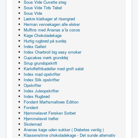
Sous Vide Cuvette steg
Sous Vide Tids Tabel
Sous Vide
Lækre klatkager af risengrød
Herman vennekagen alle elsker
Muffins med Ananas a´la cocos
Kage Chokoladekage
Hurtig rugbrød på surdej
Index Galleri
Index Charbroil big easy smoker
Cupcakes mørk grunddej
Sirup grundopskrift
Kartoffelfrikadeller med groft salat
Index mad opskrifter
Index Slik opskrifter
Opskrifter
Index Juleopskrifter
Index Rugbrød
Fondant Marhsmallows Edition
Fondant
Hjemmelavet Fersken Sorbet
Hjemmelavet trøfler
Skolemad
Ananas kage uden sukker ( Diabetes venlig )
Klassenstime chokoladekage - Det sunde alternativ