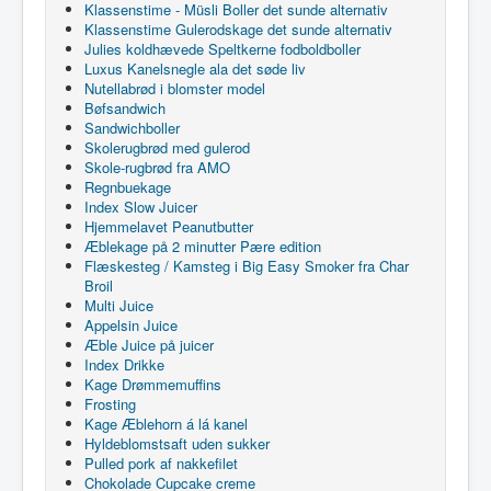
Klassenstime - Müsli Boller det sunde alternativ
Klassenstime Gulerodskage det sunde alternativ
Julies koldhævede Speltkerne fodboldboller
Luxus Kanelsnegle ala det søde liv
Nutellabrød i blomster model
Bøfsandwich
Sandwichboller
Skolerugbrød med gulerod
Skole-rugbrød fra AMO
Regnbuekage
Index Slow Juicer
Hjemmelavet Peanutbutter
Æblekage på 2 minutter Pære edition
Flæskesteg / Kamsteg i Big Easy Smoker fra Char
Broil
Multi Juice
Appelsin Juice
Æble Juice på juicer
Index Drikke
Kage Drømmemuffins
Frosting
Kage Æblehorn á lá kanel
Hyldeblomstsaft uden sukker
Pulled pork af nakkefilet
Chokolade Cupcake creme