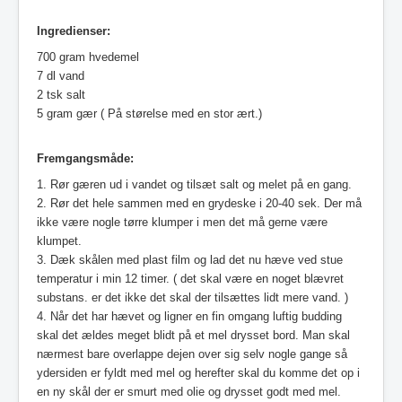
Ingredienser:
700 gram hvedemel
7 dl vand
2 tsk salt
5 gram gær ( På størelse med en stor ært.)
Fremgangsmåde:
1. Rør gæren ud i vandet og tilsæt salt og melet på en gang.
2. Rør det hele sammen med en grydeske i 20-40 sek. Der må
ikke være nogle tørre klumper i men det må gerne være
klumpet.
3. Dæk skålen med plast film og lad det nu hæve ved stue
temperatur i min 12 timer. ( det skal være en noget blævret
substans. er det ikke det skal der tilsættes lidt mere vand. )
4. Når det har hævet og ligner en fin omgang luftig budding
skal det ældes meget blidt på et mel drysset bord. Man skal
nærmest bare overlappe dejen over sig selv nogle gange så
ydersiden er fyldt med mel og herefter skal du komme det op i
en ny skål der er smurt med olie og drysset godt med mel.