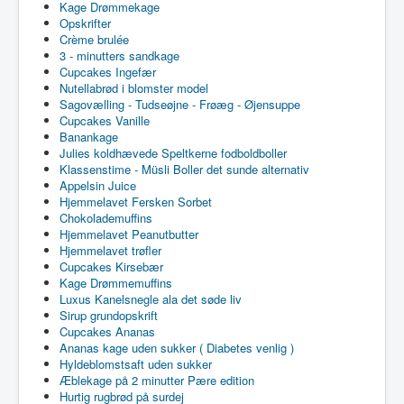
Kage Drømmekage
Opskrifter
Crème brulée
3 - minutters sandkage
Cupcakes Ingefær
Nutellabrød i blomster model
Sagovælling - Tudseøjne - Frøæg - Øjensuppe
Cupcakes Vanille
Banankage
Julies koldhævede Speltkerne fodboldboller
Klassenstime - Müsli Boller det sunde alternativ
Appelsin Juice
Hjemmelavet Fersken Sorbet
Chokolademuffins
Hjemmelavet Peanutbutter
Hjemmelavet trøfler
Cupcakes Kirsebær
Kage Drømmemuffins
Luxus Kanelsnegle ala det søde liv
Sirup grundopskrift
Cupcakes Ananas
Ananas kage uden sukker ( Diabetes venlig )
Hyldeblomstsaft uden sukker
Æblekage på 2 minutter Pære edition
Hurtig rugbrød på surdej