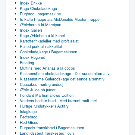
Index Drikke
Kage Chokoladekage
Rugbrød i bagemaskine
Is kaffe Frappé ala McDonalds Mocha Frappé
Æblehorn á lá Marcipan
Index Galleri
Kage Æblehorn á lá kanel
Kartoffelfrikadeller med groft salat
Pulled pork af nakkefilet
Chokolade kage i Bagemaskinen
Index Rugbrød
Frosting
Muffins med Ananas a´la cocos
Klassenstime chokoladekage - Det sunde alternativ
Klassenstime Gulerodskage det sunde alternativ
Cupcakes mørk grunddej
Æble Juice på juicer
Fondant Marhsmallows Edition
Verdens bedste brød - Med brændt malt mel
Hurtige rundstykker i Actifry
Islagkage
Fedtebrød
Rød Gisou
Rugmels franskbrød i Bagemaskinen
Langtidsstegt flæskesteg i ovn