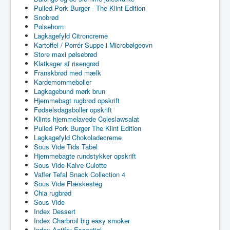
Pulled Pork Burger - The Klint Edition
Snobrød
Pølsehorn
Lagkagefyld Citroncreme
Kartoffel / Porrér Suppe i Microbølgeovn
Store maxi pølsebrød
Klatkager af risengrød
Franskbrød med mælk
Kardemommeboller
Lagkagebund mørk brun
Hjemmebagt rugbrød opskrift
Fødselsdagsboller opskrift
Klints hjemmelavede Coleslawsalat
Pulled Pork Burger The Klint Edition
Lagkagefyld Chokoladecreme
Sous Vide Tids Tabel
Hjemmebagte rundstykker opskrift
Sous Vide Kalve Culotte
Vafler Tefal Snack Collection 4
Sous Vide Flæskesteg
Chia rugbrød
Sous Vide
Index Dessert
Index Charbroil big easy smoker
Index Actifry Essential