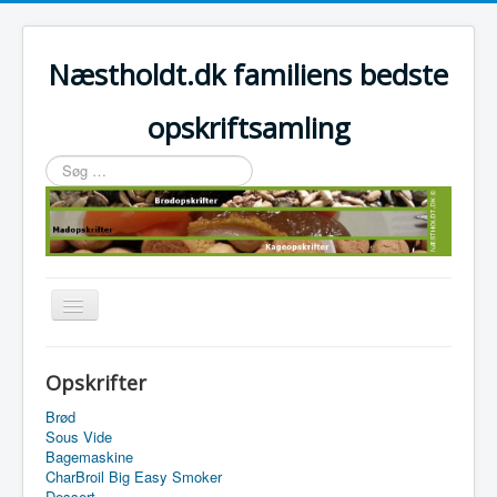
Næstholdt.dk familiens bedste
opskriftsamling
Søg
…
Skift
navigation
Home
Opskrifter
Tefal Actifry Essential
Brød
Sous Vide
Bagemaskine
CharBroil Big Easy Smoker
Dessert