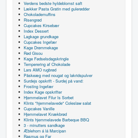
Verdens bedste hyldeblomst saft
Lækker Pasta Gratin med gulerødder
Chokolademuffins
Risengrød
Cupcakes Kirsebær
Index Dessert
Lagkage grundkage
Cupcakes Ingefær
Kage Drømmekage
Rød Gisou
Kage Fødselsdagskringle
Temperering af Chokolade
Lars AMO rugbrød
Påskeæg med nougat og lakridspulver
Surdejs opskrift - Surdej på vand:
Frosting Ingefær
Index Kage opskrifter
Hjemmelavet Filur Is Sorbet
Klints "hjemmelavede" Coleslaw salat
Cupcakes Vanille
Hjemmelavet Knækbrød
Klints hjemmelavede Barbeque BBQ
3 - minutters sandkage
Æblehorn á lá Marcipan
Rasmus og Far