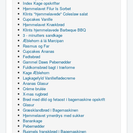
Index Kage opskrifter
Hjemmelavet Filur Is Sorbet
Klints "hjemmelavede" Coleslaw salat
Cupcakes Vanille
Hjemmelavet Knækbrød
Klints hjemmelavede Barbeque BBQ
3 - minutters sandkage
Æblehorn á lá Marcipan
Rasmus og Far
Cupcakes Ananas
Fedtebrød
Gammel Daws Pebernødder
Fuldkornsbrød bagt i træforme
Kage Æblehorn
Lagkagefyld Vanilieflødecreme
Ananas Glasur
Crème brulée
X-mas rugbrød
Brød med dild og fetaost i bagemaskine opskrift
Glasur
Græsklandbrød i Bagemaskinen
Hjemmelavet ymerdrys med sukker
Banankage
Pebernødder
Rugmels franskbrød i Bagemaskinen