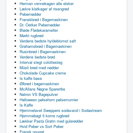
Herman vennekagen alle elsker
Lækre klatkager af risengrød
Pebernødder
Franskbrød i Bagemaskinen
Dr. Oetker Pebernødder
Bløde Flødekarameller
Mørkt rugbrød
Verdens bedste hyldeblomst saft
Grahamsbrød i Bagemaskinen
Rusinbrød i Bagemaskinen
Verdens bedste brød
Interval stegt colottesteg
Müsli brød med nødder
Chokolade Cupcake creme
Is kaffe base
Ølbrød i bagemaskinen
McAllans Nøgne Spareribs
Natron VS Bagepulver
Halloween pølsehorn pølsemumier
Is Kaffe
Hjemmelavet Sweppers sodavand i Sodastream
Hjemmebagt 5 korns rugbrød
Lækker Pasta Gratin med gulerødder
Hvid Peber vs Sort Peber
Fransk nougat