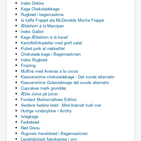
Index Drikke
Kage Chokoladekage
Rugbrød i bagemaskine
Is kaffe Frappé ala McDonalds Mocha Frappé
Æblehorn á lá Marcipan
Index Galleri
Kage Æblehorn á lá kanel
Kartoffelfrikadeller med groft salat
Pulled pork af nakkefilet
Chokolade kage i Bagemaskinen
Index Rugbrød
Frosting
Muffins med Ananas a´la cocos
Klassenstime chokoladekage - Det sunde alternativ
Klassenstime Gulerodskage det sunde alternativ
Cupcakes mørk grunddej
Æble Juice på juicer
Fondant Marhsmallows Edition
Verdens bedste brød - Med brændt malt mel
Hurtige rundstykker i Actifry
Islagkage
Fedtebrød
Rød Gisou
Rugmels franskbrød i Bagemaskinen
Langtidsstegt flæskesteg i ovn