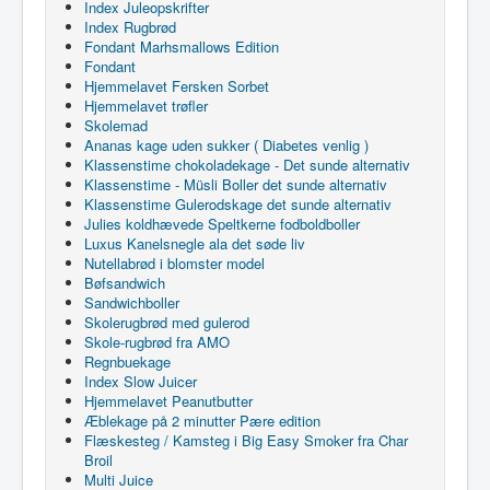
Index Juleopskrifter
Index Rugbrød
Fondant Marhsmallows Edition
Fondant
Hjemmelavet Fersken Sorbet
Hjemmelavet trøfler
Skolemad
Ananas kage uden sukker ( Diabetes venlig )
Klassenstime chokoladekage - Det sunde alternativ
Klassenstime - Müsli Boller det sunde alternativ
Klassenstime Gulerodskage det sunde alternativ
Julies koldhævede Speltkerne fodboldboller
Luxus Kanelsnegle ala det søde liv
Nutellabrød i blomster model
Bøfsandwich
Sandwichboller
Skolerugbrød med gulerod
Skole-rugbrød fra AMO
Regnbuekage
Index Slow Juicer
Hjemmelavet Peanutbutter
Æblekage på 2 minutter Pære edition
Flæskesteg / Kamsteg i Big Easy Smoker fra Char
Broil
Multi Juice