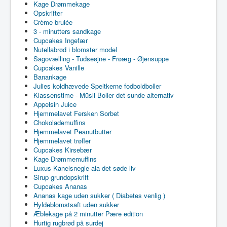
Kage Drømmekage
Opskrifter
Crème brulée
3 - minutters sandkage
Cupcakes Ingefær
Nutellabrød i blomster model
Sagovælling - Tudseøjne - Frøæg - Øjensuppe
Cupcakes Vanille
Banankage
Julies koldhævede Speltkerne fodboldboller
Klassenstime - Müsli Boller det sunde alternativ
Appelsin Juice
Hjemmelavet Fersken Sorbet
Chokolademuffins
Hjemmelavet Peanutbutter
Hjemmelavet trøfler
Cupcakes Kirsebær
Kage Drømmemuffins
Luxus Kanelsnegle ala det søde liv
Sirup grundopskrift
Cupcakes Ananas
Ananas kage uden sukker ( Diabetes venlig )
Hyldeblomstsaft uden sukker
Æblekage på 2 minutter Pære edition
Hurtig rugbrød på surdej