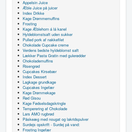
Appelsin Juice
Æble Juice på juicer
Index Drikke
Kage Drømmemuffins
Frosting
Kage Æblehorn á lá kanel
Hyldeblomstsaft uden sukker
Pulled pork af nakkefilet
Chokolade Cupcake creme
Verdens bedste hyldeblomst saft
Lækker Pasta Gratin med gulerødder
Chokolademuffins
Risengrød
Cupcakes Kirsebær
Index Dessert
Lagkage grundkage
Cupcakes Ingefær
Kage Drømmekage
Rød Gisou
Kage Fødselsdagskringle
Temperering af Chokolade
Lars AMO rugbrød
Påskeæg med nougat og lakridspulver
Surdejs opskrift - Surdej på vand:
Frosting Ingefær