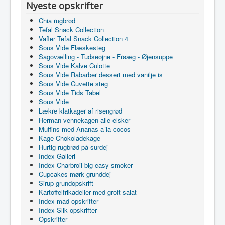
Nyeste opskrifter
Chia rugbrød
Tefal Snack Collection
Vafler Tefal Snack Collection 4
Sous Vide Flæskesteg
Sagovælling - Tudseøjne - Frøæg - Øjensuppe
Sous Vide Kalve Culotte
Sous Vide Rabarber dessert med vanilje is
Sous Vide Cuvette steg
Sous Vide Tids Tabel
Sous Vide
Lækre klatkager af risengrød
Herman vennekagen alle elsker
Muffins med Ananas a´la cocos
Kage Chokoladekage
Hurtig rugbrød på surdej
Index Galleri
Index Charbroil big easy smoker
Cupcakes mørk grunddej
Sirup grundopskrift
Kartoffelfrikadeller med groft salat
Index mad opskrifter
Index Slik opskrifter
Opskrifter