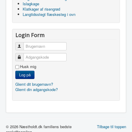
Islagkage
Klatkager af risengrød
Langtidsstegt flæskesteg i ovn
Login Form
Brugernavn
Adgangskode
Husk mig
Log på
Glemt dit brugernavn?
Glemt din adgangskode?
© 2026 Næstholdt.dk familiens bedste
Tilbage til toppen
opskriftsamling