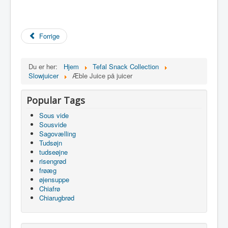
Forrige
Du er her:
Hjem
Tefal Snack Collection
Slowjuicer
Æble Juice på juicer
Popular Tags
Sous vide
Sousvide
Sagovælling
Tudsøjn
tudseøjne
risengrød
frøæg
øjensuppe
Chiafrø
Chiarugbrød