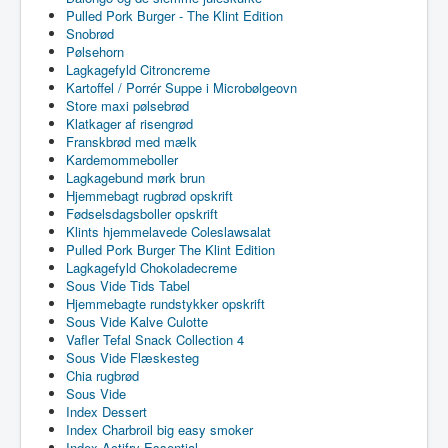
Pulled Pork Burger - The Klint Edition
Snobrød
Pølsehorn
Lagkagefyld Citroncreme
Kartoffel / Porrér Suppe i Microbølgeovn
Store maxi pølsebrød
Klatkager af risengrød
Franskbrød med mælk
Kardemommeboller
Lagkagebund mørk brun
Hjemmebagt rugbrød opskrift
Fødselsdagsboller opskrift
Klints hjemmelavede Coleslawsalat
Pulled Pork Burger The Klint Edition
Lagkagefyld Chokoladecreme
Sous Vide Tids Tabel
Hjemmebagte rundstykker opskrift
Sous Vide Kalve Culotte
Vafler Tefal Snack Collection 4
Sous Vide Flæskesteg
Chia rugbrød
Sous Vide
Index Dessert
Index Charbroil big easy smoker
Index Actifry Essential