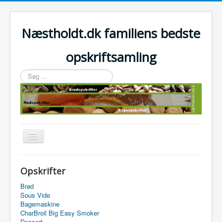
Næstholdt.dk familiens bedste
opskriftsamling
Søg
…
Skift
navigation
Home
Opskrifter
Tefal Actifry Essential
Brød
Sous Vide
Bagemaskine
CharBroil Big Easy Smoker
Dessert