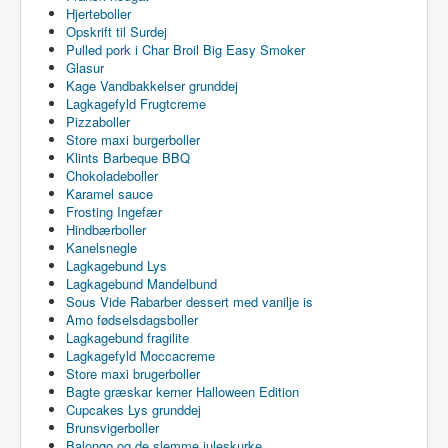
Hjerteboller
Opskrift til Surdej
Pulled pork i Char Broil Big Easy Smoker
Glasur
Kage Vandbakkelser grunddej
Lagkagefyld Frugtcreme
Pizzaboller
Store maxi burgerboller
Klints Barbeque BBQ
Chokoladeboller
Karamel sauce
Frosting Ingefær
Hindbærboller
Kanelsnegle
Lagkagebund Lys
Lagkagebund Mandelbund
Sous Vide Rabarber dessert med vanilje is
Amo fødselsdagsboller
Lagkagebund fragilite
Lagkagefyld Moccacreme
Store maxi brugerboller
Bagte græskar kerner Halloween Edition
Cupcakes Lys grunddej
Brunsvigerboller
Balongo og de slemme juleskurke