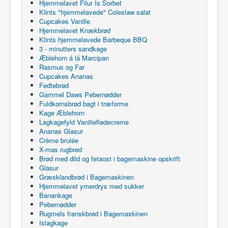
Hjemmelavet Filur Is Sorbet
Klints "hjemmelavede" Coleslaw salat
Cupcakes Vanille
Hjemmelavet Knækbrød
Klints hjemmelavede Barbeque BBQ
3 - minutters sandkage
Æblehorn á lá Marcipan
Rasmus og Far
Cupcakes Ananas
Fedtebrød
Gammel Daws Pebernødder
Fuldkornsbrød bagt i træforme
Kage Æblehorn
Lagkagefyld Vanilieflødecreme
Ananas Glasur
Crème brulée
X-mas rugbrød
Brød med dild og fetaost i bagemaskine opskrift
Glasur
Græsklandbrød i Bagemaskinen
Hjemmelavet ymerdrys med sukker
Banankage
Pebernødder
Rugmels franskbrød i Bagemaskinen
Islagkage