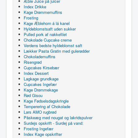
Æble Juice på juicer
Index Drikke
Kage Drømmemuffins
Frosting
Kage Æblehorn á lá kanel
Hyldeblomstsaft uden sukker
Pulled pork af nakkefilet
Chokolade Cupcake creme
Verdens bedste hyldeblomst saft
Lækker Pasta Gratin med gulerødder
Chokolademuffins
Risengrød
Cupcakes Kirsebær
Index Dessert
Lagkage grundkage
Cupcakes Ingefær
Kage Drømmekage
Rød Gisou
Kage Fødselsdagskringle
Temperering af Chokolade
Lars AMO rugbrød
Påskeæg med nougat og lakridspulver
Surdejs opskrift - Surdej på vand:
Frosting Ingefær
Index Kage opskrifter