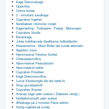
Kage Drømmekage
Opskrifter
Crème brulée
3 - minutters sandkage
Cupcakes Ingefær
Nutellabrød i blomster model
Sagovælling - Tudseøjne - Frøæg - Øjensuppe
Cupcakes Vanille
Banankage
Julies koldhævede Speltkerne fodboldboller
Klassenstime - Müsli Boller det sunde alternativ
Appelsin Juice
Hjemmelavet Fersken Sorbet
Chokolademuffins
Hjemmelavet Peanutbutter
Hjemmelavet trøfler
Cupcakes Kirsebær
Kage Drømmemuffins
Luxus Kanelsnegle ala det søde liv
Sirup grundopskrift
Cupcakes Ananas
Ananas kage uden sukker ( Diabetes venlig )
Hyldeblomstsaft uden sukker
Æblekage på 2 minutter Pære edition
Hurtig rugbrød på surdej