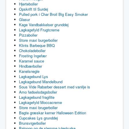
Hjerteboller
Opskrift til Surdej
Pulled pork i Char Broil Big Easy Smoker
Glasur
Kage Vandbakkelser grunddej
Lagkagefyld Frugtcreme
Pizzaboller
Store maxi burgerboller
Klints Barbeque BBQ
Chokoladeboller
Frosting Ingefær
Karamel sauce
Hindbærboller
Kanelsnegle
Lagkagebund Lys
Lagkagebund Mandelbund
Sous Vide Rabarber dessert med vanilje is
Amo fødselsdagsboller
Lagkagebund fragilite
Lagkagefyld Moccacreme
Store maxi brugerboller
Bagte græskar kerner Halloween Edition
Cupcakes Lys grunddej
Brunsvigerboller
Balongo og de slemme juleskurke