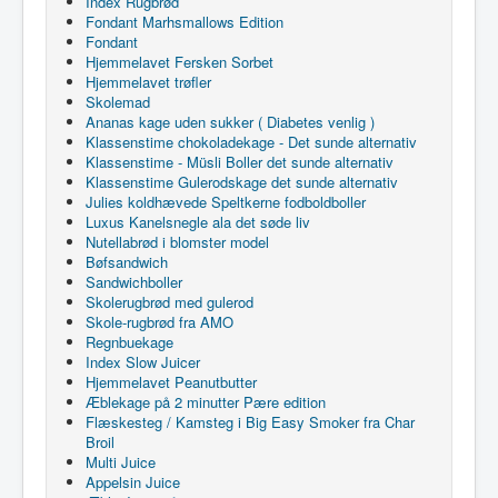
Index Rugbrød
Fondant Marhsmallows Edition
Fondant
Hjemmelavet Fersken Sorbet
Hjemmelavet trøfler
Skolemad
Ananas kage uden sukker ( Diabetes venlig )
Klassenstime chokoladekage - Det sunde alternativ
Klassenstime - Müsli Boller det sunde alternativ
Klassenstime Gulerodskage det sunde alternativ
Julies koldhævede Speltkerne fodboldboller
Luxus Kanelsnegle ala det søde liv
Nutellabrød i blomster model
Bøfsandwich
Sandwichboller
Skolerugbrød med gulerod
Skole-rugbrød fra AMO
Regnbuekage
Index Slow Juicer
Hjemmelavet Peanutbutter
Æblekage på 2 minutter Pære edition
Flæskesteg / Kamsteg i Big Easy Smoker fra Char
Broil
Multi Juice
Appelsin Juice