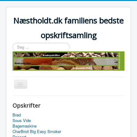
Næstholdt.dk familiens bedste
opskriftsamling
Søg
…
Skift
navigation
Home
Opskrifter
Tefal Actifry Essential
Brød
Sous Vide
Bagemaskine
CharBroil Big Easy Smoker
Dessert