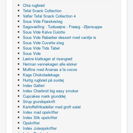
Chia rugbrød
Tefal Snack Collection
Vafler Tefal Snack Collection 4
Sous Vide Flæskesteg
Sagovælling - Tudseøjne - Frøæg - Øjensuppe
Sous Vide Kalve Culotte
Sous Vide Rabarber dessert med vanilje is
Sous Vide Cuvette steg
Sous Vide Tids Tabel
Sous Vide
Lækre klatkager af risengrød
Herman vennekagen alle elsker
Muffins med Ananas a´la cocos
Kage Chokoladekage
Hurtig rugbrød på surdej
Index Galleri
Index Charbroil big easy smoker
Cupcakes mørk grunddej
Sirup grundopskrift
Kartoffelfrikadeller med groft salat
Index mad opskrifter
Index Slik opskrifter
Opskrifter
Index Juleopskrifter