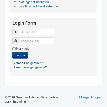
Klatkager af risengrød
Langtidsstegt flæskesteg i ovn
Login Form
Brugernavn
Adgangskode
Husk mig
Log på
Glemt dit brugernavn?
Glemt din adgangskode?
© 2026 Næstholdt.dk familiens bedste
Tilbage til toppen
opskriftsamling