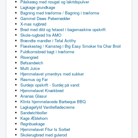
Påskeæg med nougat og lakridspulver
Lagkage grundkage
Bagning med træforme / Bagning i træforme
Gammel Daws Pebernødder
X-mas rugbrød
Brød med dild og fetaost i bagemaskine opskrift
Skole-rugbrød fra AMO
Brændte mandler i Tefal Actifry
Flæskesteg / Kamsteg i Big Easy Smoker fra Char Broil
Fuldkornsbrød bagt i træforme
Risengrød
Bøfsandwich
Multi Juice
Hjemmelavet ymerdrys med sukker
Rasmus og Far
Surdejs opskrift - Surdej på vand:
Hjemmelavet Knækbrød
Ananas Glasur
Klints hjemmelavede Barbeque BBQ
Lagkagefyld Vanilieflødecreme
Sandwichboller
Kage Æblehorn
Regnbuekage
Hjemmelavet Filur Is Sorbet
Skolerugbrød med gulerod