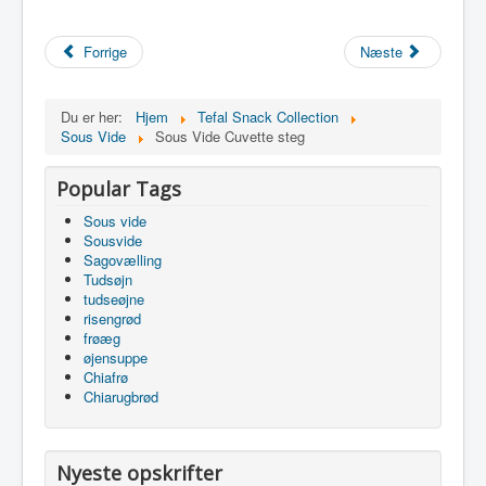
Forrige
Næste
Du er her:
Hjem
Tefal Snack Collection
Sous Vide
Sous Vide Cuvette steg
Popular Tags
Sous vide
Sousvide
Sagovælling
Tudsøjn
tudseøjne
risengrød
frøæg
øjensuppe
Chiafrø
Chiarugbrød
Nyeste opskrifter