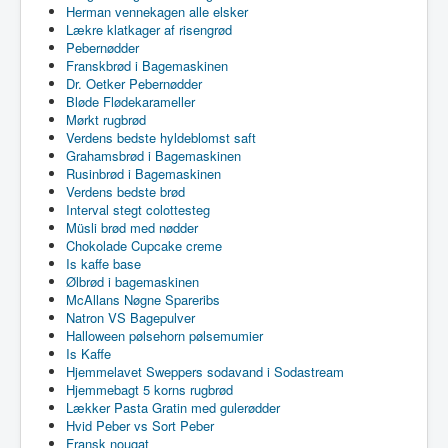
Herman vennekagen alle elsker
Lækre klatkager af risengrød
Pebernødder
Franskbrød i Bagemaskinen
Dr. Oetker Pebernødder
Bløde Flødekarameller
Mørkt rugbrød
Verdens bedste hyldeblomst saft
Grahamsbrød i Bagemaskinen
Rusinbrød i Bagemaskinen
Verdens bedste brød
Interval stegt colottesteg
Müsli brød med nødder
Chokolade Cupcake creme
Is kaffe base
Ølbrød i bagemaskinen
McAllans Nøgne Spareribs
Natron VS Bagepulver
Halloween pølsehorn pølsemumier
Is Kaffe
Hjemmelavet Sweppers sodavand i Sodastream
Hjemmebagt 5 korns rugbrød
Lækker Pasta Gratin med gulerødder
Hvid Peber vs Sort Peber
Fransk nougat