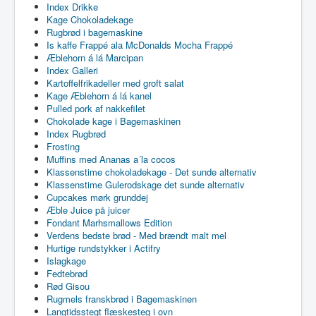
Index Drikke
Kage Chokoladekage
Rugbrød i bagemaskine
Is kaffe Frappé ala McDonalds Mocha Frappé
Æblehorn á lá Marcipan
Index Galleri
Kartoffelfrikadeller med groft salat
Kage Æblehorn á lá kanel
Pulled pork af nakkefilet
Chokolade kage i Bagemaskinen
Index Rugbrød
Frosting
Muffins med Ananas a´la cocos
Klassenstime chokoladekage - Det sunde alternativ
Klassenstime Gulerodskage det sunde alternativ
Cupcakes mørk grunddej
Æble Juice på juicer
Fondant Marhsmallows Edition
Verdens bedste brød - Med brændt malt mel
Hurtige rundstykker i Actifry
Islagkage
Fedtebrød
Rød Gisou
Rugmels franskbrød i Bagemaskinen
Langtidsstegt flæskesteg i ovn