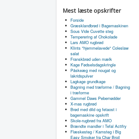
Mest læste opskrifter
Forside
Græsklandbrød i Bagemaskinen
Sous Vide Cuvette steg
Temperering af Chokolade
Lars AMO rugbrød
Klints "hjemmelavede" Coleslaw
salat
Franskbrød uden mælk
Kage Fødselsdagskringle
Påskeæg med nougat og
lakridspulver
Lagkage grundkage
Bagning med træforme / Bagning
i træforme
Gammel Daws Pebernødder
X-mas rugbrød
Brød med dild og fetaost i
bagemaskine opskrift
Skole-rugbrød fra AMO
Brændte mandler i Tefal Actifry
Flæskesteg / Kamsteg i Big
Easy Smoker fra Char Broil