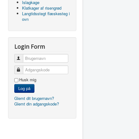
Islagkage
Klatkager af risengrød
Langtidsstegt flæskesteg i
ovn
Login Form
Brugernavn
Adgangskode
Husk mig
Log på
Glemt dit brugernavn?
Glemt din adgangskode?