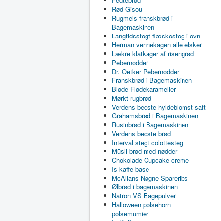
Fedtebrød
Rød Gisou
Rugmels franskbrød i
Bagemaskinen
Langtidsstegt flæskesteg i ovn
Herman vennekagen alle elsker
Lækre klatkager af risengrød
Pebernødder
Dr. Oetker Pebernødder
Franskbrød i Bagemaskinen
Bløde Flødekarameller
Mørkt rugbrød
Verdens bedste hyldeblomst saft
Grahamsbrød i Bagemaskinen
Rusinbrød i Bagemaskinen
Verdens bedste brød
Interval stegt colottesteg
Müsli brød med nødder
Chokolade Cupcake creme
Is kaffe base
McAllans Nøgne Spareribs
Ølbrød i bagemaskinen
Natron VS Bagepulver
Halloween pølsehorn
pølsemumier