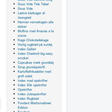
Sous Vide Tids Tabel
Sous Vide
Lækre klatkager af
risengrød
Herman vennekagen alle
elsker
Muffins med Ananas a´la
cocos
Kage Chokoladekage
Hurtig rugbrød på surdej
Index Galleri
Index Charbroil big easy
smoker
Cupcakes mørk grunddej
Sirup grundopskrift
Kartoffelfrikadeller med
groft salat
Index mad opskrifter
Index Slik opskrifter
Opskrifter
Index Juleopskrifter
Index Rugbrød
Fondant Marhsmallows
Edition
Fondant