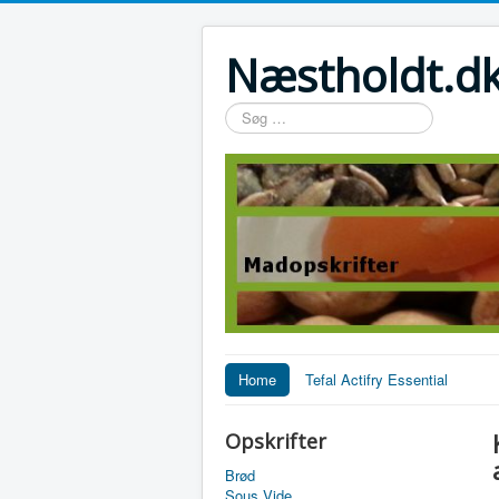
Næstholdt.dk
Søg
…
Home
Tefal Actifry Essential
Opskrifter
Brød
Sous Vide