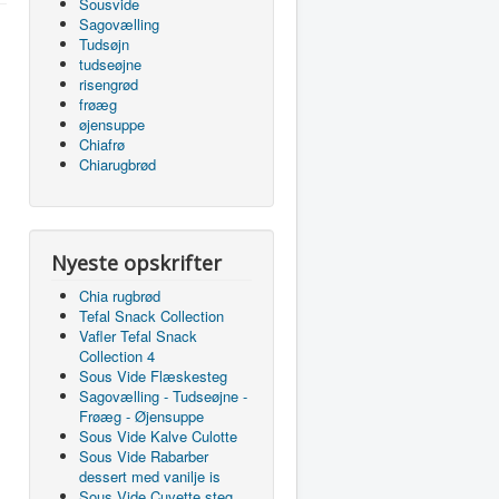
Sousvide
Sagovælling
Tudsøjn
tudseøjne
risengrød
frøæg
øjensuppe
Chiafrø
Chiarugbrød
Nyeste opskrifter
Chia rugbrød
Tefal Snack Collection
Vafler Tefal Snack
Collection 4
Sous Vide Flæskesteg
Sagovælling - Tudseøjne -
Frøæg - Øjensuppe
Sous Vide Kalve Culotte
Sous Vide Rabarber
dessert med vanilje is
Sous Vide Cuvette steg