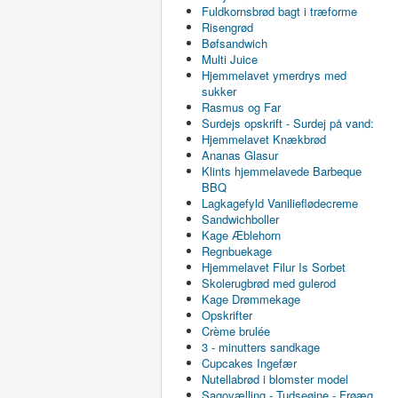
Fuldkornsbrød bagt i træforme
Risengrød
Bøfsandwich
Multi Juice
Hjemmelavet ymerdrys med
sukker
Rasmus og Far
Surdejs opskrift - Surdej på vand:
Hjemmelavet Knækbrød
Ananas Glasur
Klints hjemmelavede Barbeque
BBQ
Lagkagefyld Vanilieflødecreme
Sandwichboller
Kage Æblehorn
Regnbuekage
Hjemmelavet Filur Is Sorbet
Skolerugbrød med gulerod
Kage Drømmekage
Opskrifter
Crème brulée
3 - minutters sandkage
Cupcakes Ingefær
Nutellabrød i blomster model
Sagovælling - Tudseøjne - Frøæg