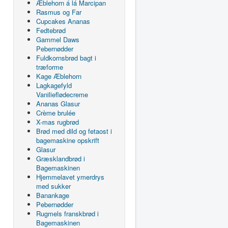
Æblehorn á lá Marcipan
Rasmus og Far
Cupcakes Ananas
Fedtebrød
Gammel Daws
Pebernødder
Fuldkornsbrød bagt i
træforme
Kage Æblehorn
Lagkagefyld
Vanilieflødecreme
Ananas Glasur
Crème brulée
X-mas rugbrød
Brød med dild og fetaost i
bagemaskine opskrift
Glasur
Græsklandbrød i
Bagemaskinen
Hjemmelavet ymerdrys
med sukker
Banankage
Pebernødder
Rugmels franskbrød i
Bagemaskinen