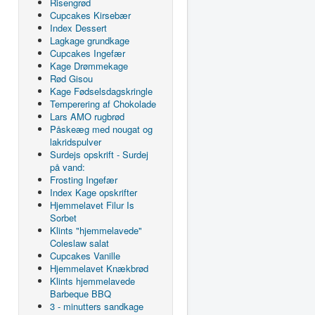
Risengrød
Cupcakes Kirsebær
Index Dessert
Lagkage grundkage
Cupcakes Ingefær
Kage Drømmekage
Rød Gisou
Kage Fødselsdagskringle
Temperering af Chokolade
Lars AMO rugbrød
Påskeæg med nougat og
lakridspulver
Surdejs opskrift - Surdej
på vand:
Frosting Ingefær
Index Kage opskrifter
Hjemmelavet Filur Is
Sorbet
Klints "hjemmelavede"
Coleslaw salat
Cupcakes Vanille
Hjemmelavet Knækbrød
Klints hjemmelavede
Barbeque BBQ
3 - minutters sandkage