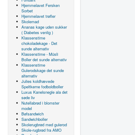
Hjemmelavet Fersken
Sorbet
Hjemmelavet trøfler
Skolemad
Ananas kage uden sukker
( Diabetes venlig )
Klassenstime
chokoladekage - Det
sunde alternativ
Klassenstime - Müsli
Boller det sunde alternativ
Klassenstime
Gulerodskage det sunde
alternativ
Julies koldhævede
Speltkerne fodboldboller
Luxus Kanelsnegle ala det
søde liv
Nutellabrød i blomster
model
Bøfsandwich
Sandwichboller
Skolerugbrød med gulerod
Skole-rugbrød fra AMO