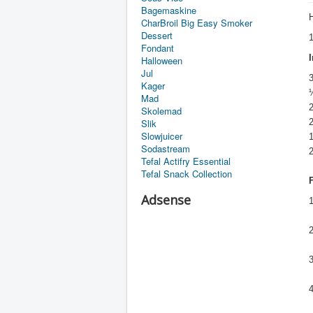
Bagemaskine
CharBroil Big Easy Smoker
Dessert
1
Fondant
Halloween
Jul
Kager
½
Mad
2
Skolemad
Slik
Slowjuicer
1
Sodastream
Tefal Actifry Essential
Tefal Snack Collection
Adsense
2
3