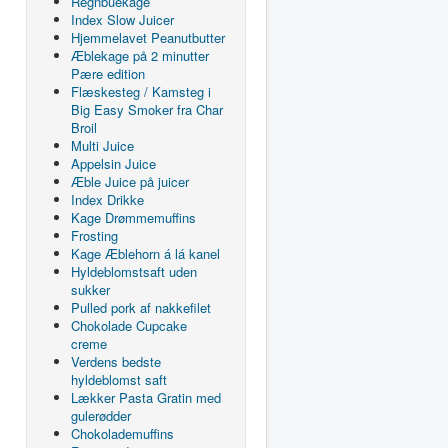
Regnbuekage
Index Slow Juicer
Hjemmelavet Peanutbutter
Æblekage på 2 minutter
Pære edition
Flæskesteg / Kamsteg i
Big Easy Smoker fra Char
Broil
Multi Juice
Appelsin Juice
Æble Juice på juicer
Index Drikke
Kage Drømmemuffins
Frosting
Kage Æblehorn á lá kanel
Hyldeblomstsaft uden
sukker
Pulled pork af nakkefilet
Chokolade Cupcake
creme
Verdens bedste
hyldeblomst saft
Lækker Pasta Gratin med
gulerødder
Chokolademuffins