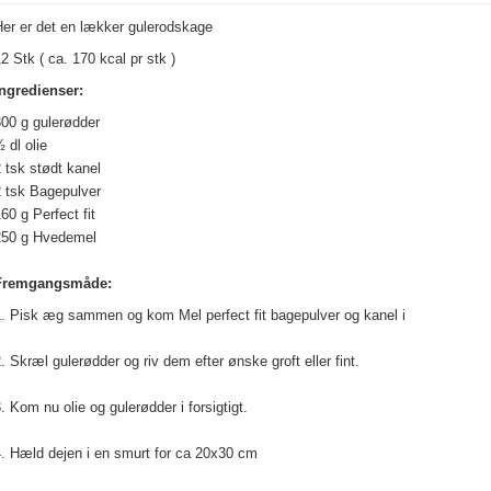
Her er det en lækker gulerodskage
2 Stk ( ca. 170 kcal pr stk )
Ingredienser:
300 g gulerødder
 dl olie
 tsk stødt kanel
2 tsk Bagepulver
60 g Perfect fit
250 g Hvedemel
Fremgangsmåde:
1. Pisk æg sammen og kom Mel perfect fit bagepulver og kanel i
. Skræl gulerødder og riv dem efter ønske groft eller fint.
. Kom nu olie og gulerødder i forsigtigt.
4. Hæld dejen i en smurt for ca 20x30 cm