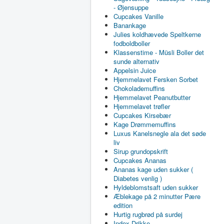
- Øjensuppe
Cupcakes Vanille
Banankage
Julies koldhævede Speltkerne
fodboldboller
Klassenstime - Müsli Boller det
sunde alternativ
Appelsin Juice
Hjemmelavet Fersken Sorbet
Chokolademuffins
Hjemmelavet Peanutbutter
Hjemmelavet trøfler
Cupcakes Kirsebær
Kage Drømmemuffins
Luxus Kanelsnegle ala det søde
liv
Sirup grundopskrift
Cupcakes Ananas
Ananas kage uden sukker (
Diabetes venlig )
Hyldeblomstsaft uden sukker
Æblekage på 2 minutter Pære
edition
Hurtig rugbrød på surdej
Index Drikke