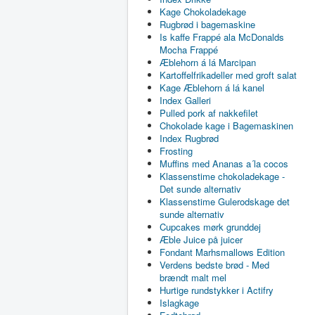
Kage Chokoladekage
Rugbrød i bagemaskine
Is kaffe Frappé ala McDonalds
Mocha Frappé
Æblehorn á lá Marcipan
Kartoffelfrikadeller med groft salat
Kage Æblehorn á lá kanel
Index Galleri
Pulled pork af nakkefilet
Chokolade kage i Bagemaskinen
Index Rugbrød
Frosting
Muffins med Ananas a´la cocos
Klassenstime chokoladekage -
Det sunde alternativ
Klassenstime Gulerodskage det
sunde alternativ
Cupcakes mørk grunddej
Æble Juice på juicer
Fondant Marhsmallows Edition
Verdens bedste brød - Med
brændt malt mel
Hurtige rundstykker i Actifry
Islagkage