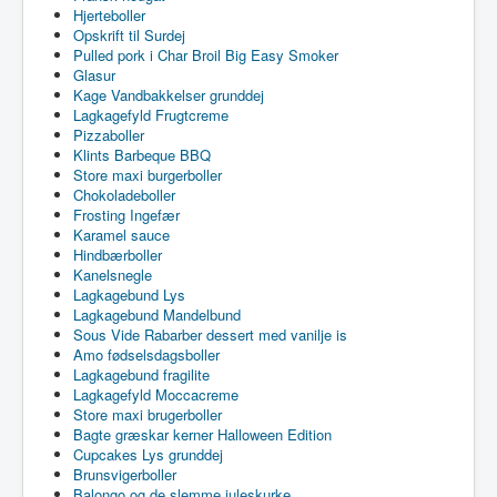
Hjerteboller
Opskrift til Surdej
Pulled pork i Char Broil Big Easy Smoker
Glasur
Kage Vandbakkelser grunddej
Lagkagefyld Frugtcreme
Pizzaboller
Klints Barbeque BBQ
Store maxi burgerboller
Chokoladeboller
Frosting Ingefær
Karamel sauce
Hindbærboller
Kanelsnegle
Lagkagebund Lys
Lagkagebund Mandelbund
Sous Vide Rabarber dessert med vanilje is
Amo fødselsdagsboller
Lagkagebund fragilite
Lagkagefyld Moccacreme
Store maxi brugerboller
Bagte græskar kerner Halloween Edition
Cupcakes Lys grunddej
Brunsvigerboller
Balongo og de slemme juleskurke