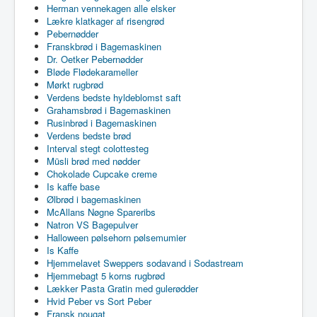
Herman vennekagen alle elsker
Lækre klatkager af risengrød
Pebernødder
Franskbrød i Bagemaskinen
Dr. Oetker Pebernødder
Bløde Flødekarameller
Mørkt rugbrød
Verdens bedste hyldeblomst saft
Grahamsbrød i Bagemaskinen
Rusinbrød i Bagemaskinen
Verdens bedste brød
Interval stegt colottesteg
Müsli brød med nødder
Chokolade Cupcake creme
Is kaffe base
Ølbrød i bagemaskinen
McAllans Nøgne Spareribs
Natron VS Bagepulver
Halloween pølsehorn pølsemumier
Is Kaffe
Hjemmelavet Sweppers sodavand i Sodastream
Hjemmebagt 5 korns rugbrød
Lækker Pasta Gratin med gulerødder
Hvid Peber vs Sort Peber
Fransk nougat