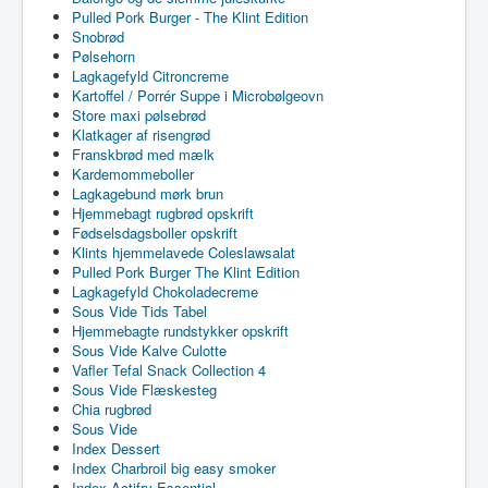
Pulled Pork Burger - The Klint Edition
Snobrød
Pølsehorn
Lagkagefyld Citroncreme
Kartoffel / Porrér Suppe i Microbølgeovn
Store maxi pølsebrød
Klatkager af risengrød
Franskbrød med mælk
Kardemommeboller
Lagkagebund mørk brun
Hjemmebagt rugbrød opskrift
Fødselsdagsboller opskrift
Klints hjemmelavede Coleslawsalat
Pulled Pork Burger The Klint Edition
Lagkagefyld Chokoladecreme
Sous Vide Tids Tabel
Hjemmebagte rundstykker opskrift
Sous Vide Kalve Culotte
Vafler Tefal Snack Collection 4
Sous Vide Flæskesteg
Chia rugbrød
Sous Vide
Index Dessert
Index Charbroil big easy smoker
Index Actifry Essential