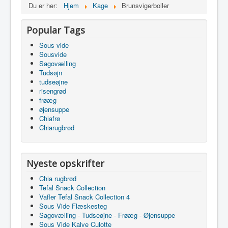
Du er her:
Hjem
Kage
Brunsvigerboller
Popular Tags
Sous vide
Sousvide
Sagovælling
Tudsøjn
tudseøjne
risengrød
frøæg
øjensuppe
Chiafrø
Chiarugbrød
Nyeste opskrifter
Chia rugbrød
Tefal Snack Collection
Vafler Tefal Snack Collection 4
Sous Vide Flæskesteg
Sagovælling - Tudseøjne - Frøæg - Øjensuppe
Sous Vide Kalve Culotte