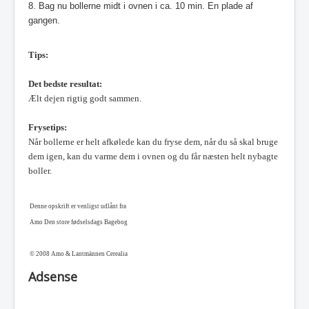
8. Bag nu bollerne midt i ovnen i ca. 10 min. En plade af
gangen.
Tips:
Det bedste resultat:
Ælt dejen rigtig godt sammen.
Frysetips:
Når bollerne er helt afkølede kan du fryse dem, når du så skal bruge
dem igen, kan du varme dem i ovnen og du får næsten helt nybagte
boller.
Denne opskrift er venligst udlånt fra
Amo Den store fødselsdags Bagebog
© 2008 Amo & Lantmännen Cerealia
Adsense