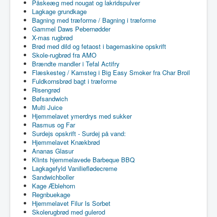
Påskeæg med nougat og lakridspulver
Lagkage grundkage
Bagning med træforme / Bagning i træforme
Gammel Daws Pebernødder
X-mas rugbrød
Brød med dild og fetaost i bagemaskine opskrift
Skole-rugbrød fra AMO
Brændte mandler i Tefal Actifry
Flæskesteg / Kamsteg i Big Easy Smoker fra Char Broil
Fuldkornsbrød bagt i træforme
Risengrød
Bøfsandwich
Multi Juice
Hjemmelavet ymerdrys med sukker
Rasmus og Far
Surdejs opskrift - Surdej på vand:
Hjemmelavet Knækbrød
Ananas Glasur
Klints hjemmelavede Barbeque BBQ
Lagkagefyld Vanilieflødecreme
Sandwichboller
Kage Æblehorn
Regnbuekage
Hjemmelavet Filur Is Sorbet
Skolerugbrød med gulerod