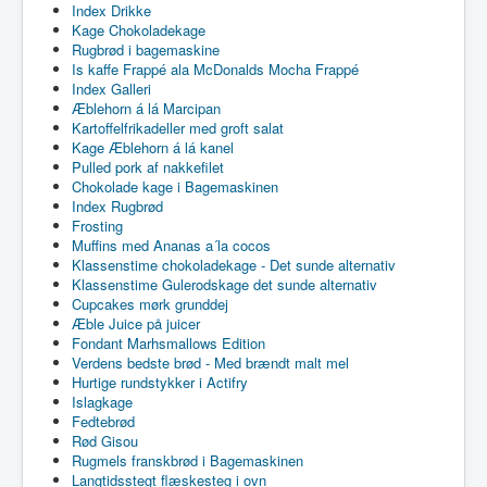
Index Drikke
Kage Chokoladekage
Rugbrød i bagemaskine
Is kaffe Frappé ala McDonalds Mocha Frappé
Index Galleri
Æblehorn á lá Marcipan
Kartoffelfrikadeller med groft salat
Kage Æblehorn á lá kanel
Pulled pork af nakkefilet
Chokolade kage i Bagemaskinen
Index Rugbrød
Frosting
Muffins med Ananas a´la cocos
Klassenstime chokoladekage - Det sunde alternativ
Klassenstime Gulerodskage det sunde alternativ
Cupcakes mørk grunddej
Æble Juice på juicer
Fondant Marhsmallows Edition
Verdens bedste brød - Med brændt malt mel
Hurtige rundstykker i Actifry
Islagkage
Fedtebrød
Rød Gisou
Rugmels franskbrød i Bagemaskinen
Langtidsstegt flæskesteg i ovn