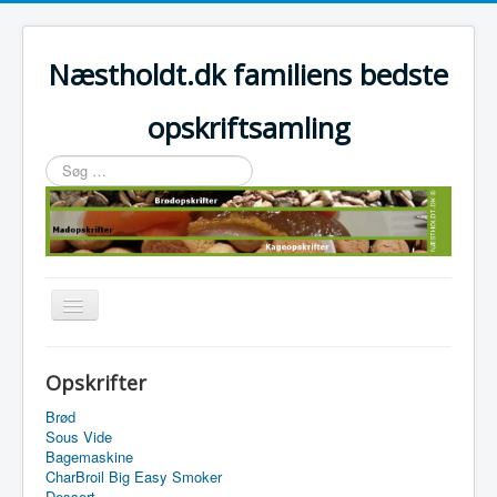
Næstholdt.dk familiens bedste
opskriftsamling
Søg
…
Skift
navigation
Home
Opskrifter
Tefal Actifry Essential
Brød
Sous Vide
Bagemaskine
CharBroil Big Easy Smoker
Dessert