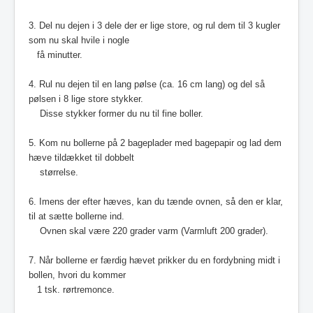
3. Del nu dejen i 3 dele der er lige store, og rul dem til 3 kugler
som nu skal hvile i nogle
få minutter.
4. Rul nu dejen til en lang pølse (ca. 16 cm lang) og del så
pølsen i 8 lige store stykker.
Disse stykker former du nu til fine boller.
5. Kom nu bollerne på 2 bageplader med bagepapir og lad dem
hæve tildækket til dobbelt
størrelse.
6. Imens der efter hæves, kan du tænde ovnen, så den er klar,
til at sætte bollerne ind.
Ovnen skal være 220 grader varm (Varmluft 200 grader).
7. Når bollerne er færdig hævet prikker du en fordybning midt i
bollen, hvori du kommer
1 tsk.
r
ørtremonce.