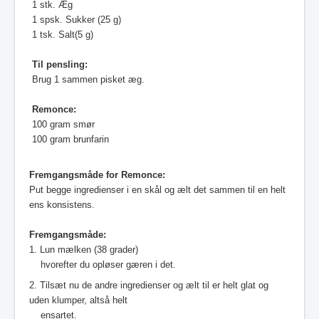
1 stk. Æg
1 spsk. Sukker (25 g)
1 tsk. Salt(5 g)
Til pensling:
Brug 1 sammen pisket æg.
Remonce:
100 gram smør
100 gram brunfarin
Fremgangsmåde for Remonce:
Put begge ingredienser i en skål og ælt det sammen til en helt
ens konsistens.
Fremgangsmåde:
1. Lun mælken (38 grader)
hvorefter du opløser gæren i det.
2. Tilsæt nu de andre ingredienser og ælt til er helt glat og
uden klumper, altså helt
ensartet.