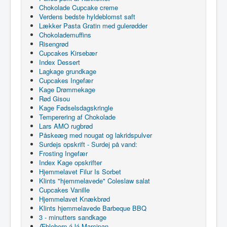
Chokolade Cupcake creme
Verdens bedste hyldeblomst saft
Lækker Pasta Gratin med gulerødder
Chokolademuffins
Risengrød
Cupcakes Kirsebær
Index Dessert
Lagkage grundkage
Cupcakes Ingefær
Kage Drømmekage
Rød Gisou
Kage Fødselsdagskringle
Temperering af Chokolade
Lars AMO rugbrød
Påskeæg med nougat og lakridspulver
Surdejs opskrift - Surdej på vand:
Frosting Ingefær
Index Kage opskrifter
Hjemmelavet Filur Is Sorbet
Klints "hjemmelavede" Coleslaw salat
Cupcakes Vanille
Hjemmelavet Knækbrød
Klints hjemmelavede Barbeque BBQ
3 - minutters sandkage
Æblehorn á lá Marcipan