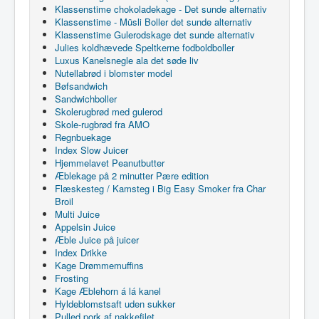
Klassenstime chokoladekage - Det sunde alternativ
Klassenstime - Müsli Boller det sunde alternativ
Klassenstime Gulerodskage det sunde alternativ
Julies koldhævede Speltkerne fodboldboller
Luxus Kanelsnegle ala det søde liv
Nutellabrød i blomster model
Bøfsandwich
Sandwichboller
Skolerugbrød med gulerod
Skole-rugbrød fra AMO
Regnbuekage
Index Slow Juicer
Hjemmelavet Peanutbutter
Æblekage på 2 minutter Pære edition
Flæskesteg / Kamsteg i Big Easy Smoker fra Char
Broil
Multi Juice
Appelsin Juice
Æble Juice på juicer
Index Drikke
Kage Drømmemuffins
Frosting
Kage Æblehorn á lá kanel
Hyldeblomstsaft uden sukker
Pulled pork af nakkefilet