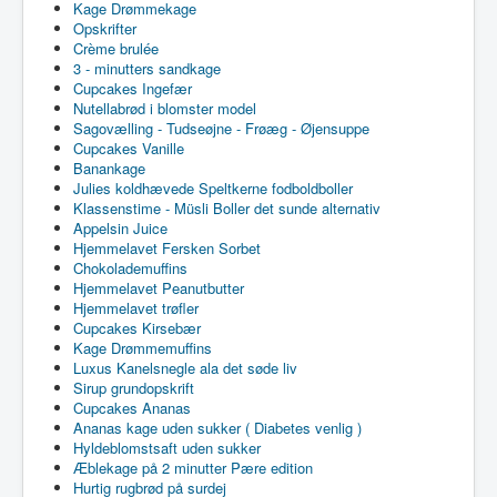
Kage Drømmekage
Opskrifter
Crème brulée
3 - minutters sandkage
Cupcakes Ingefær
Nutellabrød i blomster model
Sagovælling - Tudseøjne - Frøæg - Øjensuppe
Cupcakes Vanille
Banankage
Julies koldhævede Speltkerne fodboldboller
Klassenstime - Müsli Boller det sunde alternativ
Appelsin Juice
Hjemmelavet Fersken Sorbet
Chokolademuffins
Hjemmelavet Peanutbutter
Hjemmelavet trøfler
Cupcakes Kirsebær
Kage Drømmemuffins
Luxus Kanelsnegle ala det søde liv
Sirup grundopskrift
Cupcakes Ananas
Ananas kage uden sukker ( Diabetes venlig )
Hyldeblomstsaft uden sukker
Æblekage på 2 minutter Pære edition
Hurtig rugbrød på surdej