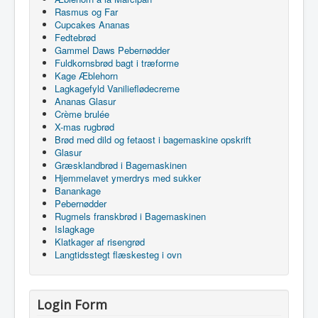
Rasmus og Far
Cupcakes Ananas
Fedtebrød
Gammel Daws Pebernødder
Fuldkornsbrød bagt i træforme
Kage Æblehorn
Lagkagefyld Vanilieflødecreme
Ananas Glasur
Crème brulée
X-mas rugbrød
Brød med dild og fetaost i bagemaskine opskrift
Glasur
Græsklandbrød i Bagemaskinen
Hjemmelavet ymerdrys med sukker
Banankage
Pebernødder
Rugmels franskbrød i Bagemaskinen
Islagkage
Klatkager af risengrød
Langtidsstegt flæskesteg i ovn
Login Form