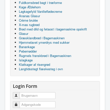
Fuldkornsbrød bagt i træforme
Kage Æblehorn
Lagkagefyld Vanilieflødecreme
Ananas Glasur
Crème brulée
X-mas rugbrød
Brød med dild og fetaost i bagemaskine opskrift
Glasur
Græsklandbrød i Bagemaskinen
Hjemmelavet ymerdrys med sukker
Banankage
Pebernødder
Rugmels franskbrød i Bagemaskinen
Islagkage
Klatkager af risengrød
Langtidsstegt flæskesteg i ovn
Login Form
Brugernavn
Adgangskode