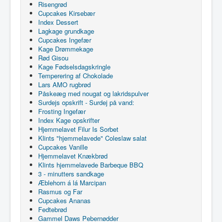
Risengrød
Cupcakes Kirsebær
Index Dessert
Lagkage grundkage
Cupcakes Ingefær
Kage Drømmekage
Rød Gisou
Kage Fødselsdagskringle
Temperering af Chokolade
Lars AMO rugbrød
Påskeæg med nougat og lakridspulver
Surdejs opskrift - Surdej på vand:
Frosting Ingefær
Index Kage opskrifter
Hjemmelavet Filur Is Sorbet
Klints "hjemmelavede" Coleslaw salat
Cupcakes Vanille
Hjemmelavet Knækbrød
Klints hjemmelavede Barbeque BBQ
3 - minutters sandkage
Æblehorn á lá Marcipan
Rasmus og Far
Cupcakes Ananas
Fedtebrød
Gammel Daws Pebernødder