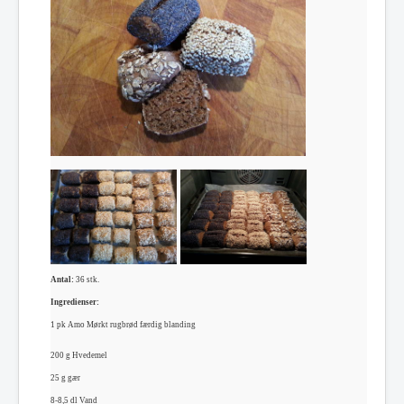
Antal:
36 stk.
Ingredienser:
1 pk Amo Mørkt rugbrød færdig blanding
200 g Hvedemel
25 g gær
8-8,5 dl Vand