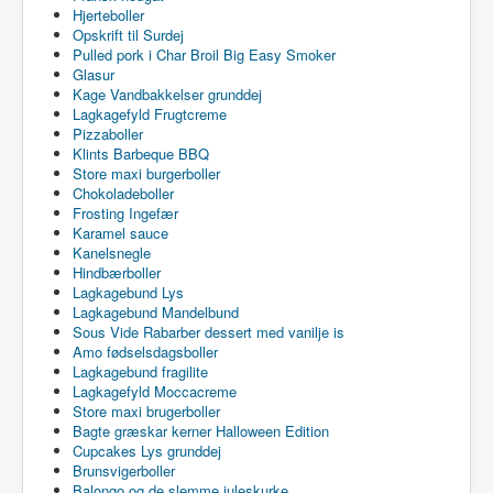
Hjerteboller
Opskrift til Surdej
Pulled pork i Char Broil Big Easy Smoker
Glasur
Kage Vandbakkelser grunddej
Lagkagefyld Frugtcreme
Pizzaboller
Klints Barbeque BBQ
Store maxi burgerboller
Chokoladeboller
Frosting Ingefær
Karamel sauce
Kanelsnegle
Hindbærboller
Lagkagebund Lys
Lagkagebund Mandelbund
Sous Vide Rabarber dessert med vanilje is
Amo fødselsdagsboller
Lagkagebund fragilite
Lagkagefyld Moccacreme
Store maxi brugerboller
Bagte græskar kerner Halloween Edition
Cupcakes Lys grunddej
Brunsvigerboller
Balongo og de slemme juleskurke