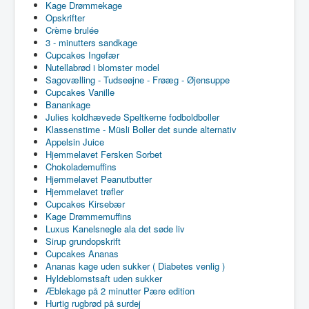
Kage Drømmekage
Opskrifter
Crème brulée
3 - minutters sandkage
Cupcakes Ingefær
Nutellabrød i blomster model
Sagovælling - Tudseøjne - Frøæg - Øjensuppe
Cupcakes Vanille
Banankage
Julies koldhævede Speltkerne fodboldboller
Klassenstime - Müsli Boller det sunde alternativ
Appelsin Juice
Hjemmelavet Fersken Sorbet
Chokolademuffins
Hjemmelavet Peanutbutter
Hjemmelavet trøfler
Cupcakes Kirsebær
Kage Drømmemuffins
Luxus Kanelsnegle ala det søde liv
Sirup grundopskrift
Cupcakes Ananas
Ananas kage uden sukker ( Diabetes venlig )
Hyldeblomstsaft uden sukker
Æblekage på 2 minutter Pære edition
Hurtig rugbrød på surdej