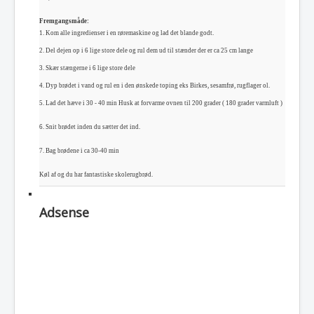
Fremgangsmåde:
1.
Kom alle ingredienser i en røremaskine og lad det blande godt.
2. Del dejen op i 6 lige store dele og rul dem ud til stænder der er ca 25 cm lange
3. Skær stængerne i 6 lige store dele
4. Dyp brødet i vand og rul en i den ønskede toping eks Birkes, sesamfrø, rugflager ol.
5. Lad det hæve i 30 - 40 min Husk at forvarme ovnen til 200 grader ( 180 grader varmluft )
6. Snit brødet inden du sætter det ind.
7. Bag brødene i ca 30-40 min
Køl af og du har fantastiske skolerugbrød.
Adsense