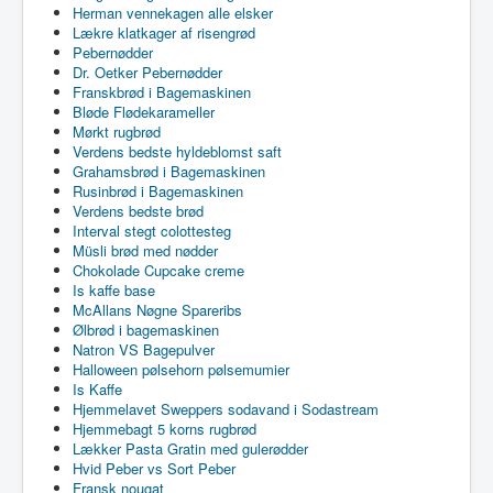
Herman vennekagen alle elsker
Lækre klatkager af risengrød
Pebernødder
Dr. Oetker Pebernødder
Franskbrød i Bagemaskinen
Bløde Flødekarameller
Mørkt rugbrød
Verdens bedste hyldeblomst saft
Grahamsbrød i Bagemaskinen
Rusinbrød i Bagemaskinen
Verdens bedste brød
Interval stegt colottesteg
Müsli brød med nødder
Chokolade Cupcake creme
Is kaffe base
McAllans Nøgne Spareribs
Ølbrød i bagemaskinen
Natron VS Bagepulver
Halloween pølsehorn pølsemumier
Is Kaffe
Hjemmelavet Sweppers sodavand i Sodastream
Hjemmebagt 5 korns rugbrød
Lækker Pasta Gratin med gulerødder
Hvid Peber vs Sort Peber
Fransk nougat