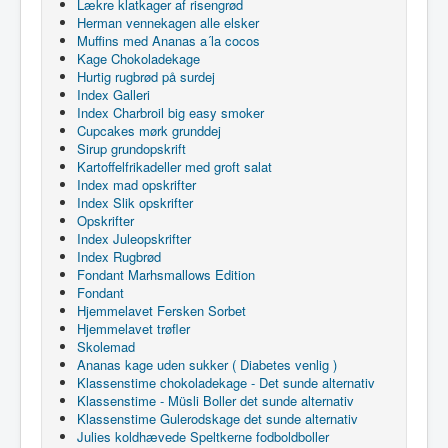
Lækre klatkager af risengrød
Herman vennekagen alle elsker
Muffins med Ananas a´la cocos
Kage Chokoladekage
Hurtig rugbrød på surdej
Index Galleri
Index Charbroil big easy smoker
Cupcakes mørk grunddej
Sirup grundopskrift
Kartoffelfrikadeller med groft salat
Index mad opskrifter
Index Slik opskrifter
Opskrifter
Index Juleopskrifter
Index Rugbrød
Fondant Marhsmallows Edition
Fondant
Hjemmelavet Fersken Sorbet
Hjemmelavet trøfler
Skolemad
Ananas kage uden sukker ( Diabetes venlig )
Klassenstime chokoladekage - Det sunde alternativ
Klassenstime - Müsli Boller det sunde alternativ
Klassenstime Gulerodskage det sunde alternativ
Julies koldhævede Speltkerne fodboldboller