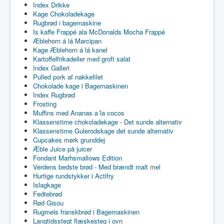
Index Drikke
Kage Chokoladekage
Rugbrød i bagemaskine
Is kaffe Frappé ala McDonalds Mocha Frappé
Æblehorn á lá Marcipan
Kage Æblehorn á lá kanel
Kartoffelfrikadeller med groft salat
Index Galleri
Pulled pork af nakkefilet
Chokolade kage i Bagemaskinen
Index Rugbrød
Frosting
Muffins med Ananas a´la cocos
Klassenstime chokoladekage - Det sunde alternativ
Klassenstime Gulerodskage det sunde alternativ
Cupcakes mørk grunddej
Æble Juice på juicer
Fondant Marhsmallows Edition
Verdens bedste brød - Med brændt malt mel
Hurtige rundstykker i Actifry
Islagkage
Fedtebrød
Rød Gisou
Rugmels franskbrød i Bagemaskinen
Langtidsstegt flæskesteg i ovn