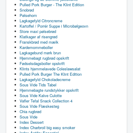
Pulled Pork Burger - The Klint Edition
Snobrød
Pølsehorn
Lagkagefyld Citroncreme
Kartoffel / Porrér Suppe i Microbølgeovn
Store maxi pølsebrød
Klatkager af risengrød
Franskbrød med mælk
Kardemommeboller
Lagkagebund mørk brun
Hjemmebagt rugbrød opskrift
Fødselsdagsboller opskrift
Klints hjemmelavede Coleslawsalat
Pulled Pork Burger The Klint Edition
Lagkagefyld Chokoladecreme
Sous Vide Tids Tabel
Hjemmebagte rundstykker opskrift
Sous Vide Kalve Culotte
Vafler Tefal Snack Collection 4
Sous Vide Flæskesteg
Chia rugbrød
Sous Vide
Index Dessert
Index Charbroil big easy smoker
Index Actifry Essential