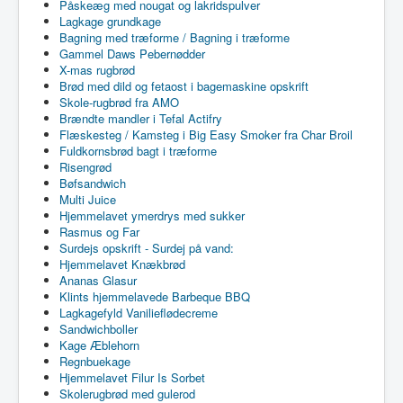
Påskeæg med nougat og lakridspulver
Lagkage grundkage
Bagning med træforme / Bagning i træforme
Gammel Daws Pebernødder
X-mas rugbrød
Brød med dild og fetaost i bagemaskine opskrift
Skole-rugbrød fra AMO
Brændte mandler i Tefal Actifry
Flæskesteg / Kamsteg i Big Easy Smoker fra Char Broil
Fuldkornsbrød bagt i træforme
Risengrød
Bøfsandwich
Multi Juice
Hjemmelavet ymerdrys med sukker
Rasmus og Far
Surdejs opskrift - Surdej på vand:
Hjemmelavet Knækbrød
Ananas Glasur
Klints hjemmelavede Barbeque BBQ
Lagkagefyld Vanilieflødecreme
Sandwichboller
Kage Æblehorn
Regnbuekage
Hjemmelavet Filur Is Sorbet
Skolerugbrød med gulerod