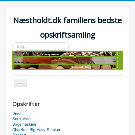
Næstholdt.dk familiens bedste
opskriftsamling
Søg
…
Skift
navigation
Home
Opskrifter
Tefal Actifry Essential
Brød
Sous Vide
Bagemaskine
CharBroil Big Easy Smoker
Dessert