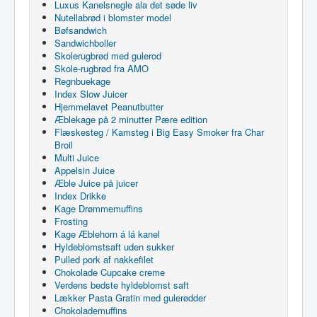
Luxus Kanelsnegle ala det søde liv
Nutellabrød i blomster model
Bøfsandwich
Sandwichboller
Skolerugbrød med gulerod
Skole-rugbrød fra AMO
Regnbuekage
Index Slow Juicer
Hjemmelavet Peanutbutter
Æblekage på 2 minutter Pære edition
Flæskesteg / Kamsteg i Big Easy Smoker fra Char
Broil
Multi Juice
Appelsin Juice
Æble Juice på juicer
Index Drikke
Kage Drømmemuffins
Frosting
Kage Æblehorn á lá kanel
Hyldeblomstsaft uden sukker
Pulled pork af nakkefilet
Chokolade Cupcake creme
Verdens bedste hyldeblomst saft
Lækker Pasta Gratin med gulerødder
Chokolademuffins