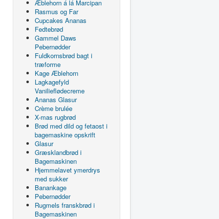
Æblehorn á lá Marcipan
Rasmus og Far
Cupcakes Ananas
Fedtebrød
Gammel Daws
Pebernødder
Fuldkornsbrød bagt i
træforme
Kage Æblehorn
Lagkagefyld
Vanilieflødecreme
Ananas Glasur
Crème brulée
X-mas rugbrød
Brød med dild og fetaost i
bagemaskine opskrift
Glasur
Græsklandbrød i
Bagemaskinen
Hjemmelavet ymerdrys
med sukker
Banankage
Pebernødder
Rugmels franskbrød i
Bagemaskinen