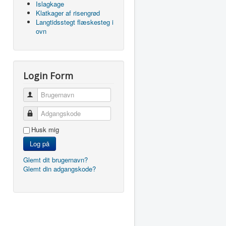
Islagkage
Klatkager af risengrød
Langtidsstegt flæskesteg i
ovn
Login Form
Brugernavn
Adgangskode
Husk mig
Log på
Glemt dit brugernavn?
Glemt din adgangskode?