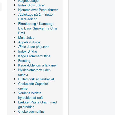
Regnbuekage
Index Slow Juicer
Hjemmelavet Peanutbutter
Æblekage på 2 minutter
Pære edition
Flæskesteg / Kamsteg i
Big Easy Smoker fra Char
Broil
Multi Juice
Appelsin Juice
Æble Juice på juicer
Index Drikke
Kage Drømmemuffins
Frosting
Kage Æblehorn á lá kanel
Hyldeblomstsaft uden
sukker
Pulled pork af nakkefilet
Chokolade Cupcake
creme
Verdens bedste
hyldeblomst saft
Lækker Pasta Gratin med
gulerødder
Chokolademuffins