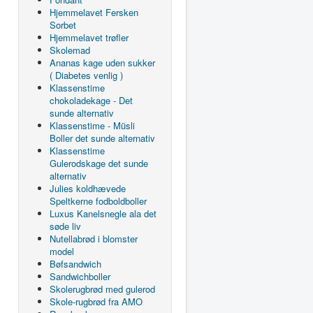
Hjemmelavet Fersken
Sorbet
Hjemmelavet trøfler
Skolemad
Ananas kage uden sukker
( Diabetes venlig )
Klassenstime
chokoladekage - Det
sunde alternativ
Klassenstime - Müsli
Boller det sunde alternativ
Klassenstime
Gulerodskage det sunde
alternativ
Julies koldhævede
Speltkerne fodboldboller
Luxus Kanelsnegle ala det
søde liv
Nutellabrød i blomster
model
Bøfsandwich
Sandwichboller
Skolerugbrød med gulerod
Skole-rugbrød fra AMO