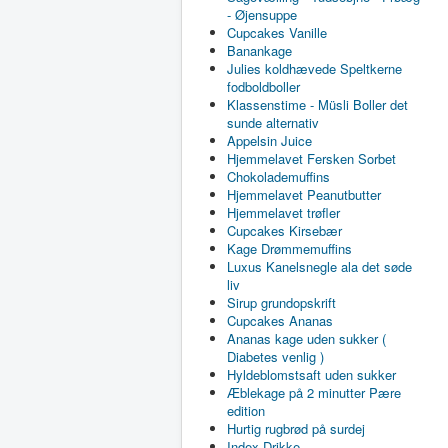
- Øjensuppe
Cupcakes Vanille
Banankage
Julies koldhævede Speltkerne
fodboldboller
Klassenstime - Müsli Boller det
sunde alternativ
Appelsin Juice
Hjemmelavet Fersken Sorbet
Chokolademuffins
Hjemmelavet Peanutbutter
Hjemmelavet trøfler
Cupcakes Kirsebær
Kage Drømmemuffins
Luxus Kanelsnegle ala det søde
liv
Sirup grundopskrift
Cupcakes Ananas
Ananas kage uden sukker (
Diabetes venlig )
Hyldeblomstsaft uden sukker
Æblekage på 2 minutter Pære
edition
Hurtig rugbrød på surdej
Index Drikke