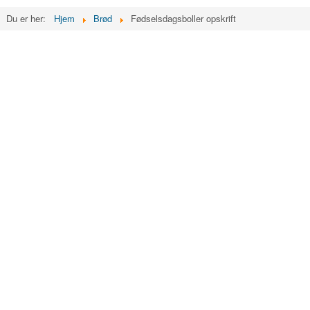
Du er her:
Hjem
Brød
Fødselsdagsboller opskrift