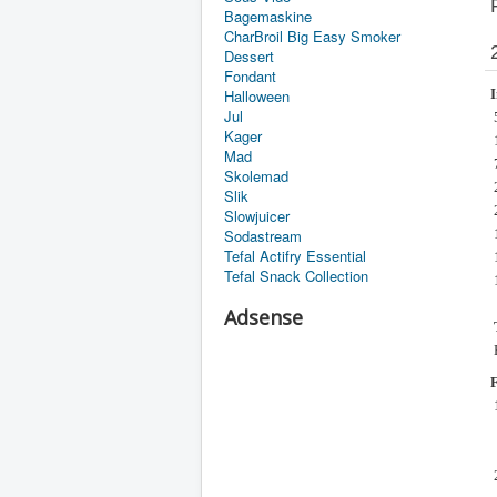
Bagemaskine
CharBroil Big Easy Smoker
Dessert
Fondant
Halloween
I
Jul
Kager
1
Mad
Skolemad
2
Slik
2
Slowjuicer
Sodastream
1
Tefal Actifry Essential
1
Tefal Snack Collection
Adsense
1
h
2