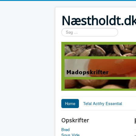
Næstholdt.dk
Søg
…
Home
Tefal Actifry Essential
Opskrifter
Brød
Sous Vide