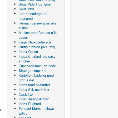
Sous Vide Tids Tabel
Sous Vide
Lækre klatkager af
risengrød
Herman vennekagen alle
elsker
Muffins med Ananas a´la
cocos
Kage Chokoladekage
Hurtig rugbrød på surdej
Index Galleri
Index Charbroil big easy
smoker
Cupcakes mørk grunddej
Sirup grundopskrift
Kartoffelfrikadeller med
groft salat
Index mad opskrifter
Index Slik opskrifter
Opskrifter
Index Juleopskrifter
Index Rugbrød
Fondant Marhsmallows
u
Edition
Fondant