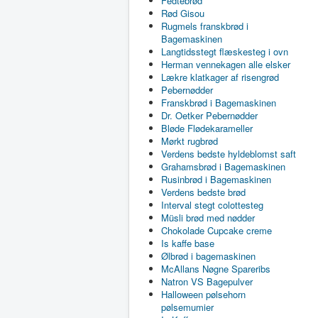
Fedtebrød
Rød Gisou
Rugmels franskbrød i
Bagemaskinen
Langtidsstegt flæskesteg i ovn
Herman vennekagen alle elsker
Lækre klatkager af risengrød
Pebernødder
Franskbrød i Bagemaskinen
Dr. Oetker Pebernødder
Bløde Flødekarameller
Mørkt rugbrød
Verdens bedste hyldeblomst saft
Grahamsbrød i Bagemaskinen
Rusinbrød i Bagemaskinen
Verdens bedste brød
Interval stegt colottesteg
Müsli brød med nødder
Chokolade Cupcake creme
Is kaffe base
Ølbrød i bagemaskinen
McAllans Nøgne Spareribs
Natron VS Bagepulver
Halloween pølsehorn
pølsemumier