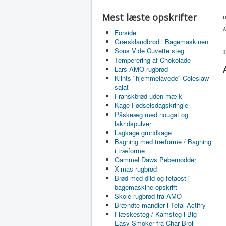
Mest læste opskrifter
D
A
Forside
Græsklandbrød i Bagemaskinen
Sous Vide Cuvette steg
©
Temperering af Chokolade
Lars AMO rugbrød
Klints "hjemmelavede" Coleslaw
salat
Franskbrød uden mælk
Kage Fødselsdagskringle
Påskeæg med nougat og
lakridspulver
Lagkage grundkage
Bagning med træforme / Bagning
i træforme
Gammel Daws Pebernødder
X-mas rugbrød
Brød med dild og fetaost i
bagemaskine opskrift
Skole-rugbrød fra AMO
Brændte mandler i Tefal Actifry
Flæskesteg / Kamsteg i Big
Easy Smoker fra Char Broil