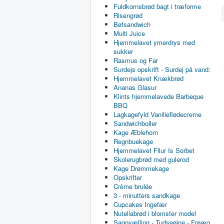
Fuldkornsbrød bagt i træforme
Risengrød
Bøfsandwich
Multi Juice
Hjemmelavet ymerdrys med
sukker
Rasmus og Far
Surdejs opskrift - Surdej på vand:
Hjemmelavet Knækbrød
Ananas Glasur
Klints hjemmelavede Barbeque
BBQ
Lagkagefyld Vanilieflødecreme
Sandwichboller
Kage Æblehorn
Regnbuekage
Hjemmelavet Filur Is Sorbet
Skolerugbrød med gulerod
Kage Drømmekage
Opskrifter
Crème brulée
3 - minutters sandkage
Cupcakes Ingefær
Nutellabrød i blomster model
Sagovælling - Tudseøjne - Frøæg