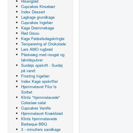
Risengrød
Cupcakes Kirsebær
Index Dessert
Lagkage grundkage
Cupcakes Ingefær
Kage Drømmekage
Rød Gisou
Kage Fødselsdagskringle
Temperering af Chokolade
Lars AMO rugbrød
Påskeæg med nougat og
lakridspulver
Surdejs opskrift - Surdej
på vand:
Frosting Ingefær
Index Kage opskrifter
Hjemmelavet Filur Is
Sorbet
Klints "hjemmelavede"
Coleslaw salat
Cupcakes Vanille
Hjemmelavet Knækbrød
Klints hjemmelavede
Barbeque BBQ
3 - minutters sandkage