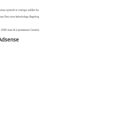
enne opskrift er venligst udlånt fra
mo Den store fødselsdags Bagebog
 2008 Amo & Lantmännen Cerealia
Adsense