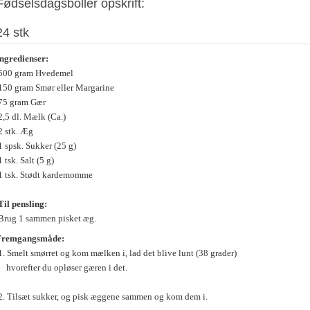
Fødselsdagsboller opskrift:
24 stk
ngredienser:
500 gram Hvedemel
50 gram Smør eller Margarine
75 gram Gær
,5 dl. Mælk (Ca.)
 stk. Æg
 spsk. Sukker (25 g)
 tsk. Salt (5 g)
1 tsk. Stødt kardemomme
Til pensling:
Brug 1 sammen pisket æg.
Fremgangsmåde:
. Smelt smørret og kom mælken i, lad det blive lunt (38 grader)
vorefter du opløser gæren i det.
. Tilsæt sukker, og pisk æggene sammen og kom dem i.