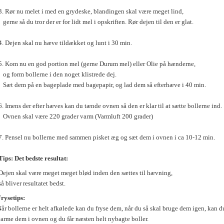
. Rør nu melet i med en grydeske, blandingen skal være meget lind,
erne så du tror der er for lidt mel i opskriften. Rør dejen til den er glat.
. Dejen skal nu hæve tildækket og lunt i 30 min.
. Kom nu en god portion mel (gerne Durum mel) eller Olie på hænderne,
g form bollerne i den noget klistrede dej.
æt dem på en bageplade med bagepapir, og lad dem så efterhæve i 40 min.
. Imens der efter hæves kan du tænde ovnen så den er klar til at sætte bollerne ind.
vnen skal være 220 grader varm (Varmluft 200 grader)
. Pensel nu bollerne med sammen pisket æg og sæt dem i ovnen i ca 10-12 min.
Tips:
Det bedste resultat:
ejen skal være meget meget blød inden den sættes til hævning,
å bliver resultatet bedst.
rysetips:
år bollerne er helt afkølede kan du fryse dem, når du så skal bruge dem igen, kan d
arme dem i ovnen og du får næsten helt nybagte boller.