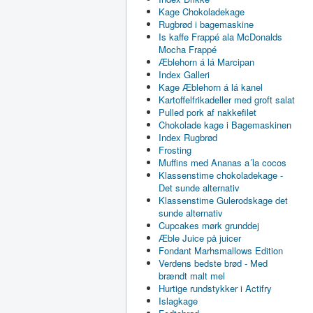
Kage Chokoladekage
Rugbrød i bagemaskine
Is kaffe Frappé ala McDonalds
Mocha Frappé
Æblehorn á lá Marcipan
Index Galleri
Kage Æblehorn á lá kanel
Kartoffelfrikadeller med groft salat
Pulled pork af nakkefilet
Chokolade kage i Bagemaskinen
Index Rugbrød
Frosting
Muffins med Ananas a´la cocos
Klassenstime chokoladekage -
Det sunde alternativ
Klassenstime Gulerodskage det
sunde alternativ
Cupcakes mørk grunddej
Æble Juice på juicer
Fondant Marhsmallows Edition
Verdens bedste brød - Med
brændt malt mel
Hurtige rundstykker i Actifry
Islagkage