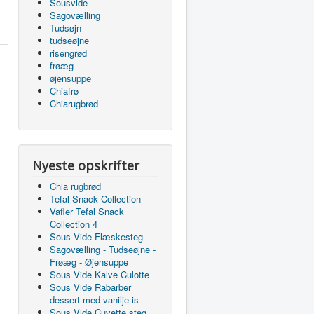
Sousvide
Sagovælling
Tudsøjn
tudseøjne
risengrød
frøæg
øjensuppe
Chiafrø
Chiarugbrød
Nyeste opskrifter
Chia rugbrød
Tefal Snack Collection
Vafler Tefal Snack
Collection 4
Sous Vide Flæskesteg
Sagovælling - Tudseøjne -
Frøæg - Øjensuppe
Sous Vide Kalve Culotte
Sous Vide Rabarber
dessert med vanilje is
Sous Vide Cuvette steg