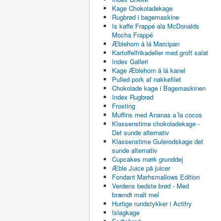
Kage Chokoladekage
Rugbrød i bagemaskine
Is kaffe Frappé ala McDonalds
Mocha Frappé
Æblehorn á lá Marcipan
Kartoffelfrikadeller med groft salat
Index Galleri
Kage Æblehorn á lá kanel
Pulled pork af nakkefilet
Chokolade kage i Bagemaskinen
Index Rugbrød
Frosting
Muffins med Ananas a´la cocos
Klassenstime chokoladekage -
Det sunde alternativ
Klassenstime Gulerodskage det
sunde alternativ
Cupcakes mørk grunddej
Æble Juice på juicer
Fondant Marhsmallows Edition
Verdens bedste brød - Med
brændt malt mel
Hurtige rundstykker i Actifry
Islagkage