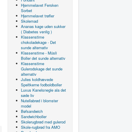
Hjemmelavet Fersken
Sorbet
Hjemmelavet trøfler
Skolemad
Ananas kage uden sukker
( Diabetes venlig )
Klassenstime
chokoladekage - Det
sunde alternativ
Klassenstime - Müsli
Boller det sunde alternativ
Klassenstime
Gulerodskage det sunde
alternativ
Julies koldhævede
Speltkerne fodboldboller
Luxus Kanelsnegle ala det
søde liv
Nutellabrød i blomster
model
Bøfsandwich
Sandwichboller
Skolerugbrød med gulerod
Skole-rugbrød fra AMO