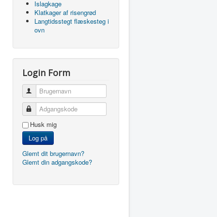
Islagkage
Klatkager af risengrød
Langtidsstegt flæskesteg i
ovn
Login Form
Brugernavn
Adgangskode
Husk mig
Log på
Glemt dit brugernavn?
Glemt din adgangskode?