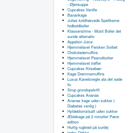
- Øjensuppe
Cupcakes Vanille
Banankage
Julies koldhævede Speltkerne
fodboldboller
Klassenstime - Müsli Boller det
sunde alternativ
Appelsin Juice
Hjemmelavet Fersken Sorbet
Chokolademuffins
Hjemmelavet Peanutbutter
Hjemmelavet trøfler
Cupcakes Kirsebær
Kage Drømmemuffins
Luxus Kanelsnegle ala det søde
liv
Sirup grundopskrift
Cupcakes Ananas
Ananas kage uden sukker (
Diabetes venlig )
Hyldeblomstsaft uden sukker
Æblekage på 2 minutter Pære
edition
Hurtig rugbrød på surdej
Index Drikke