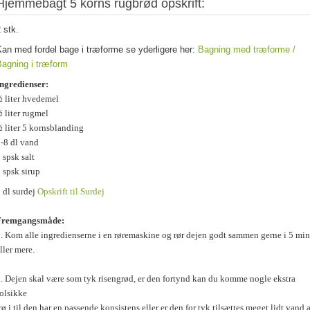
Hjemmebagt 5 korns rugbrød opskrift:
 stk.
an med fordel bage i træforme se yderligere her:
Bagning med træforme /
Bagning i træform
ngredienser:
 liter hvedemel
 liter rugmel
 liter 5 kornsblanding
-8 dl vand
 spsk salt
 spsk sirup
 dl surdej
Opskrift til Surdej
Fremgangsmåde:
. Kom alle ingredienserne i en røremaskine og rør dejen godt sammen gerne i 5 min
ller mere.
. Dejen skal være som tyk risengrød, er den fortynd kan du komme nogle ekstra
olsikke
rø i til den har en passende konsistens eller er den for tyk tilsættes meget lidt vand a