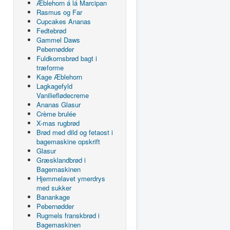
Æblehorn á lá Marcipan
Rasmus og Far
Cupcakes Ananas
Fedtebrød
Gammel Daws
Pebernødder
Fuldkornsbrød bagt i
træforme
Kage Æblehorn
Lagkagefyld
Vanilieflødecreme
Ananas Glasur
Crème brulée
X-mas rugbrød
Brød med dild og fetaost i
bagemaskine opskrift
Glasur
Græsklandbrød i
Bagemaskinen
Hjemmelavet ymerdrys
med sukker
Banankage
Pebernødder
Rugmels franskbrød i
Bagemaskinen