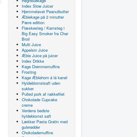
Regnbuekage
Index Slow Juicer
Hjemmelavet Peanutbutter
Æblekage på 2 minutter
Pære edition
Flæskesteg / Kamsteg i
Big Easy Smoker fra Char
Broil
Multi Juice
Appelsin Juice
Æble Juice på juicer
Index Drikke
Kage Drømmemuffins
Frosting
Kage Æblehorn á lá kanel
Hyldeblomstsaft uden
sukker
Pulled pork af nakkefilet
Chokolade Cupcake
creme
Verdens bedste
hyldeblomst saft
Lækker Pasta Gratin med
gulerødder
Chokolademuffins