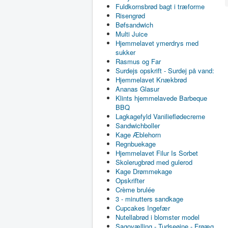
Fuldkornsbrød bagt i træforme
Risengrød
Bøfsandwich
Multi Juice
Hjemmelavet ymerdrys med
sukker
Rasmus og Far
Surdejs opskrift - Surdej på vand:
Hjemmelavet Knækbrød
Ananas Glasur
Klints hjemmelavede Barbeque
BBQ
Lagkagefyld Vanilieflødecreme
Sandwichboller
Kage Æblehorn
Regnbuekage
Hjemmelavet Filur Is Sorbet
Skolerugbrød med gulerod
Kage Drømmekage
Opskrifter
Crème brulée
3 - minutters sandkage
Cupcakes Ingefær
Nutellabrød i blomster model
Sagovælling - Tudseøjne - Frøæg