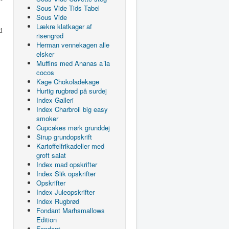
Sous Vide Tids Tabel
Sous Vide
Lækre klatkager af
d
risengrød
Herman vennekagen alle
elsker
Muffins med Ananas a´la
cocos
Kage Chokoladekage
Hurtig rugbrød på surdej
Index Galleri
Index Charbroil big easy
smoker
Cupcakes mørk grunddej
Sirup grundopskrift
Kartoffelfrikadeller med
groft salat
Index mad opskrifter
Index Slik opskrifter
Opskrifter
Index Juleopskrifter
Index Rugbrød
Fondant Marhsmallows
Edition
Fondant