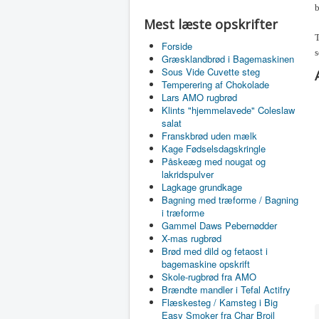
b
Mest læste opskrifter
T
Forside
s
Græsklandbrød i Bagemaskinen
Sous Vide Cuvette steg
Temperering af Chokolade
Lars AMO rugbrød
Klints "hjemmelavede" Coleslaw
salat
Franskbrød uden mælk
Kage Fødselsdagskringle
Påskeæg med nougat og
lakridspulver
Lagkage grundkage
Bagning med træforme / Bagning
i træforme
Gammel Daws Pebernødder
X-mas rugbrød
Brød med dild og fetaost i
bagemaskine opskrift
Skole-rugbrød fra AMO
Brændte mandler i Tefal Actifry
Flæskesteg / Kamsteg i Big
Easy Smoker fra Char Broil