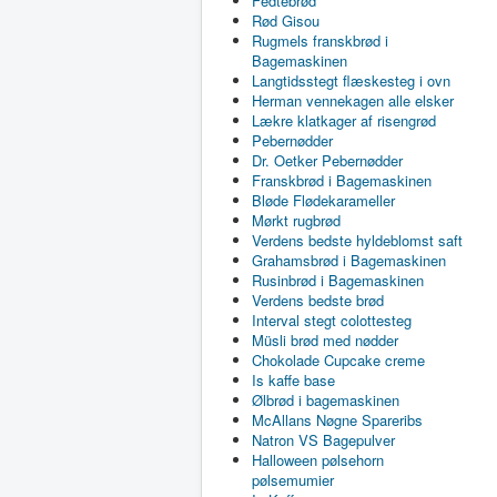
Fedtebrød
Rød Gisou
Rugmels franskbrød i
Bagemaskinen
Langtidsstegt flæskesteg i ovn
Herman vennekagen alle elsker
Lækre klatkager af risengrød
Pebernødder
Dr. Oetker Pebernødder
Franskbrød i Bagemaskinen
Bløde Flødekarameller
Mørkt rugbrød
Verdens bedste hyldeblomst saft
Grahamsbrød i Bagemaskinen
Rusinbrød i Bagemaskinen
Verdens bedste brød
Interval stegt colottesteg
Müsli brød med nødder
Chokolade Cupcake creme
Is kaffe base
Ølbrød i bagemaskinen
McAllans Nøgne Spareribs
Natron VS Bagepulver
Halloween pølsehorn
pølsemumier