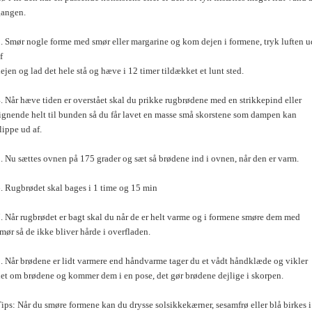
gangen.
. Smør nogle forme med smør eller margarine og kom dejen i formene, tryk luften u
f
ejen og lad det hele stå og hæve i 12 timer tildækket et lunt sted.
. Når hæve tiden er overstået skal du prikke rugbrødene med en strikkepind eller
ignende helt til bunden så du får lavet en masse små skorstene som dampen kan
lippe ud af.
. Nu sættes ovnen på 175 grader og sæt så brødene ind i ovnen, når den er varm.
. Rugbrødet skal bages i 1 time og 15 min
. Når rugbrødet er bagt skal du når de er helt varme og i formene smøre dem med
mør så de ikke bliver hårde i overfladen.
. Når brødene er lidt varmere end håndvarme tager du et vådt håndklæde og vikler
et om brødene og kommer dem i en pose, det gør brødene dejlige i skorpen.
ips: Når du smøre formene kan du drysse solsikkekærner, sesamfrø eller blå birkes i