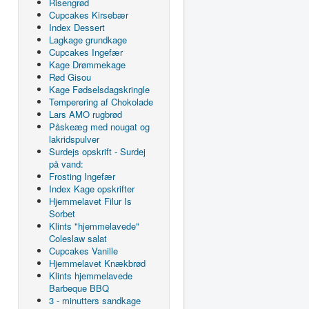
Risengrød
Cupcakes Kirsebær
Index Dessert
Lagkage grundkage
Cupcakes Ingefær
Kage Drømmekage
Rød Gisou
Kage Fødselsdagskringle
Temperering af Chokolade
Lars AMO rugbrød
Påskeæg med nougat og
lakridspulver
Surdejs opskrift - Surdej
på vand:
Frosting Ingefær
Index Kage opskrifter
Hjemmelavet Filur Is
Sorbet
Klints "hjemmelavede"
Coleslaw salat
Cupcakes Vanille
Hjemmelavet Knækbrød
Klints hjemmelavede
Barbeque BBQ
3 - minutters sandkage