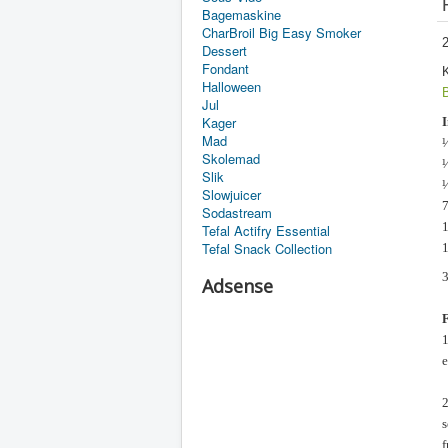
Bagemaskine
CharBroil Big Easy Smoker
2
Dessert
Fondant
K
Halloween
Jul
Kager
I
Mad
½
Skolemad
½
Slik
½
Slowjuicer
7
Sodastream
1
Tefal Actifry Essential
Tefal Snack Collection
1
3
Adsense
1
e
2
s
f