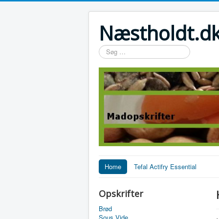
Næstholdt.dk
Søg
…
Home
Tefal Actifry Essential
Opskrifter
Brød
Sous Vide