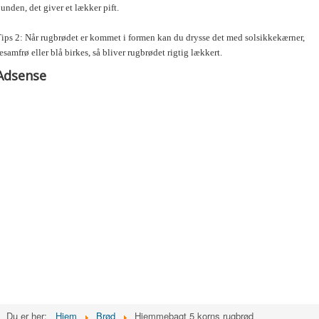
unden, det giver et lækker pift.
ips 2: Når rugbrødet er kommet i formen kan du drysse det med solsikkekærner,
esamfrø eller blå birkes, så bliver rugbrødet rigtig lækkert.
Adsense
Du er her:
Hjem
Brød
Hjemmebagt 5 korns rugbrød