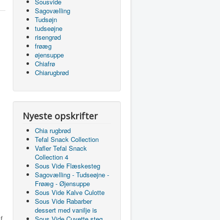
Sousvide
Sagovælling
Tudsøjn
tudseøjne
risengrød
frøæg
øjensuppe
Chiafrø
Chiarugbrød
Nyeste opskrifter
Chia rugbrød
Tefal Snack Collection
Vafler Tefal Snack
Collection 4
Sous Vide Flæskesteg
Sagovælling - Tudseøjne -
Frøæg - Øjensuppe
Sous Vide Kalve Culotte
Sous Vide Rabarber
dessert med vanilje is
Sous Vide Cuvette steg
f