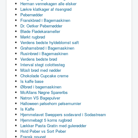
Herman vennekagen alle elsker
Lækre klatkager af risengrød
Pebernødder
Franskbrød i Bagemaskinen
Dr. Oetker Pebernødder
Bløde Flødekarameller
Mørkt rugbrød
Verdens bedste hyldeblomst saft
Grahamsbrød i Bagemaskinen
Rusinbrød i Bagemaskinen
Verdens bedste brød
Interval stegt colottesteg
Müsli brød med nødder
Chokolade Cupcake creme
Is kaffe base
Ølbrød i bagemaskinen
McAllans Nøgne Spareribs
Natron VS Bagepulver
Halloween pølsehorn pølsemumier
Is Kaffe
Hjemmelavet Sweppers sodavand i Sodastream
Hjemmebagt 5 korns rugbrød
Lækker Pasta Gratin med gulerødder
Hvid Peber vs Sort Peber
Fransk nougat