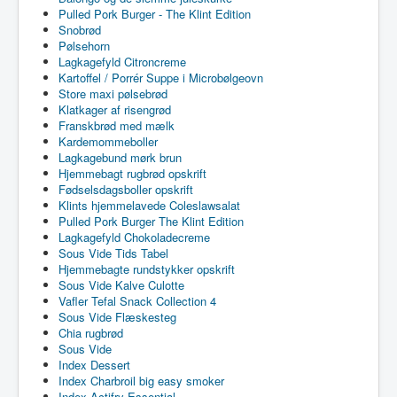
Pulled Pork Burger - The Klint Edition
Snobrød
Pølsehorn
Lagkagefyld Citroncreme
Kartoffel / Porrér Suppe i Microbølgeovn
Store maxi pølsebrød
Klatkager af risengrød
Franskbrød med mælk
Kardemommeboller
Lagkagebund mørk brun
Hjemmebagt rugbrød opskrift
Fødselsdagsboller opskrift
Klints hjemmelavede Coleslawsalat
Pulled Pork Burger The Klint Edition
Lagkagefyld Chokoladecreme
Sous Vide Tids Tabel
Hjemmebagte rundstykker opskrift
Sous Vide Kalve Culotte
Vafler Tefal Snack Collection 4
Sous Vide Flæskesteg
Chia rugbrød
Sous Vide
Index Dessert
Index Charbroil big easy smoker
Index Actifry Essential