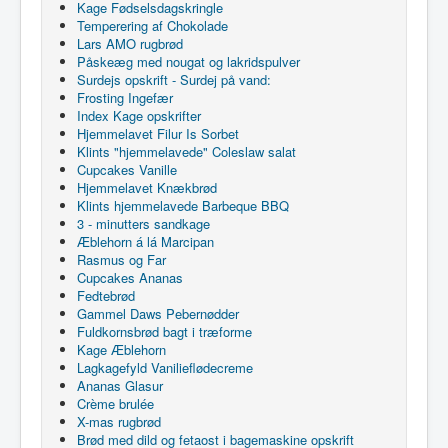
Kage Fødselsdagskringle
Temperering af Chokolade
Lars AMO rugbrød
Påskeæg med nougat og lakridspulver
Surdejs opskrift - Surdej på vand:
Frosting Ingefær
Index Kage opskrifter
Hjemmelavet Filur Is Sorbet
Klints "hjemmelavede" Coleslaw salat
Cupcakes Vanille
Hjemmelavet Knækbrød
Klints hjemmelavede Barbeque BBQ
3 - minutters sandkage
Æblehorn á lá Marcipan
Rasmus og Far
Cupcakes Ananas
Fedtebrød
Gammel Daws Pebernødder
Fuldkornsbrød bagt i træforme
Kage Æblehorn
Lagkagefyld Vanilieflødecreme
Ananas Glasur
Crème brulée
X-mas rugbrød
Brød med dild og fetaost i bagemaskine opskrift