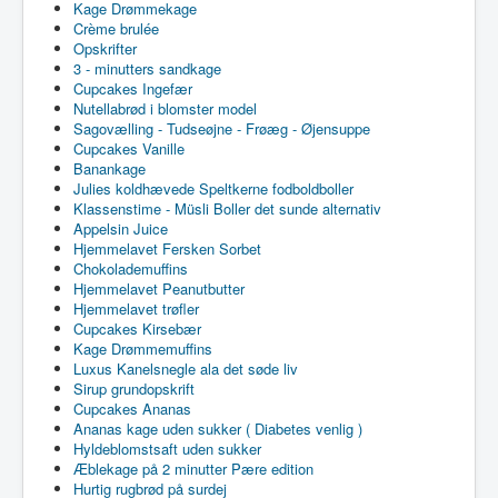
Kage Drømmekage
Crème brulée
Opskrifter
3 - minutters sandkage
Cupcakes Ingefær
Nutellabrød i blomster model
Sagovælling - Tudseøjne - Frøæg - Øjensuppe
Cupcakes Vanille
Banankage
Julies koldhævede Speltkerne fodboldboller
Klassenstime - Müsli Boller det sunde alternativ
Appelsin Juice
Hjemmelavet Fersken Sorbet
Chokolademuffins
Hjemmelavet Peanutbutter
Hjemmelavet trøfler
Cupcakes Kirsebær
Kage Drømmemuffins
Luxus Kanelsnegle ala det søde liv
Sirup grundopskrift
Cupcakes Ananas
Ananas kage uden sukker ( Diabetes venlig )
Hyldeblomstsaft uden sukker
Æblekage på 2 minutter Pære edition
Hurtig rugbrød på surdej