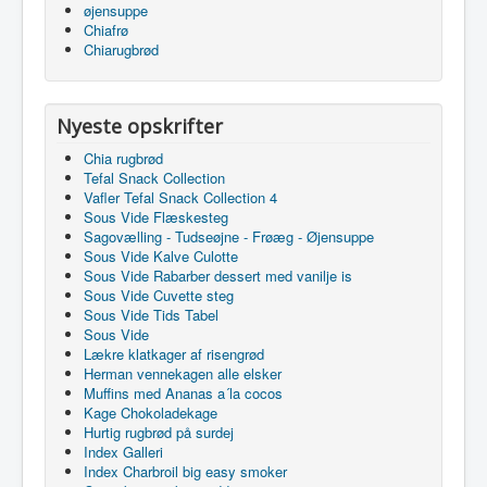
øjensuppe
Chiafrø
Chiarugbrød
Nyeste opskrifter
Chia rugbrød
Tefal Snack Collection
Vafler Tefal Snack Collection 4
Sous Vide Flæskesteg
Sagovælling - Tudseøjne - Frøæg - Øjensuppe
Sous Vide Kalve Culotte
Sous Vide Rabarber dessert med vanilje is
Sous Vide Cuvette steg
Sous Vide Tids Tabel
Sous Vide
Lækre klatkager af risengrød
Herman vennekagen alle elsker
Muffins med Ananas a´la cocos
Kage Chokoladekage
Hurtig rugbrød på surdej
Index Galleri
Index Charbroil big easy smoker