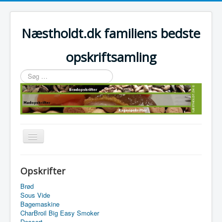
Næstholdt.dk familiens bedste
opskriftsamling
Søg
…
Skift
navigation
Home
Opskrifter
Tefal Actifry Essential
Brød
Sous Vide
Bagemaskine
CharBroil Big Easy Smoker
Dessert