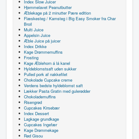
Index Slow Juicer
Hjemmelavet Peanutbutter
Æblekage på 2 minutter Pære edition
Flæskesteg / Kamsteg i Big Easy Smoker fra Char
Broil
Multi Juice
Appelsin Juice
Æble Juice på juicer
Index Drikke
Kage Drømmemuffins
Frosting
Kage Æblehorn á lá kanel
Hyldeblomstsaft uden sukker
Pulled pork af nakkefilet
Chokolade Cupcake creme
Verdens bedste hyldeblomst saft
Lækker Pasta Gratin med gulerødder
Chokolademuffins
Risengrød
Cupcakes Kirsebær
Index Dessert
Lagkage grundkage
Cupcakes Ingefær
Kage Drømmekage
Rød Gisou