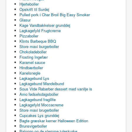
Hjerteboller
Opskrift til Surdej
Pulled pork i Char Broil Big Easy Smoker
Glasur
Kage Vandbakkelser grunddej
Lagkagefyld Frugtcreme
Pizzaboller
Klints Barbeque BBQ
Store maxi burgerboller
Chokoladeboller
Frosting Ingefær
Karamel sauce
Hindbærboller
Kanelsnegle
Lagkagebund Lys
Lagkagebund Mandelbund
Sous Vide Rabarber dessert med vanilje is
Amo fødselsdagsboller
Lagkagebund fragilite
Lagkagefyld Moccacreme
Store maxi brugerboller
Cupcakes Lys grunddej
Bagte græskar kerner Halloween Edition
Brunsvigerboller
Balongo og de slemme juleskurke