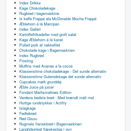
Index Drikke
Kage Chokoladekage
Rugbrød i bagemaskine
Is kaffe Frappé ala McDonalds Mocha Frappé
Æblehorn á lá Marcipan
Index Galleri
Kartoffelfrikadeller med groft salat
Kage Æblehorn á lá kanel
Pulled pork af nakkefilet
Chokolade kage i Bagemaskinen
Index Rugbrød
Frosting
Muffins med Ananas a´la cocos
Klassenstime chokoladekage - Det sunde alternativ
Klassenstime Gulerodskage det sunde alternativ
Cupcakes mørk grunddej
Æble Juice på juicer
Fondant Marhsmallows Edition
Verdens bedste brød - Med brændt malt mel
Hurtige rundstykker i Actifry
Islagkage
Fedtebrød
Rød Gisou
Rugmels franskbrød i Bagemaskinen
Langtidsstegt flæskesteg i ovn