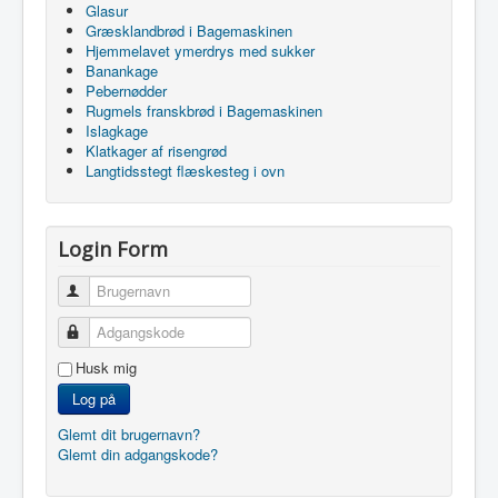
Glasur
Græsklandbrød i Bagemaskinen
Hjemmelavet ymerdrys med sukker
Banankage
Pebernødder
Rugmels franskbrød i Bagemaskinen
Islagkage
Klatkager af risengrød
Langtidsstegt flæskesteg i ovn
Login Form
Brugernavn
Adgangskode
Husk mig
Log på
Glemt dit brugernavn?
Glemt din adgangskode?