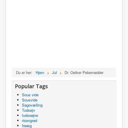
Du er her:
Hjem
Jul
Dr. Oetker Pebernødder
Popular Tags
Sous vide
Sousvide
Sagovælling
Tudsøjn
tudseøjne
risengrød
frøæg