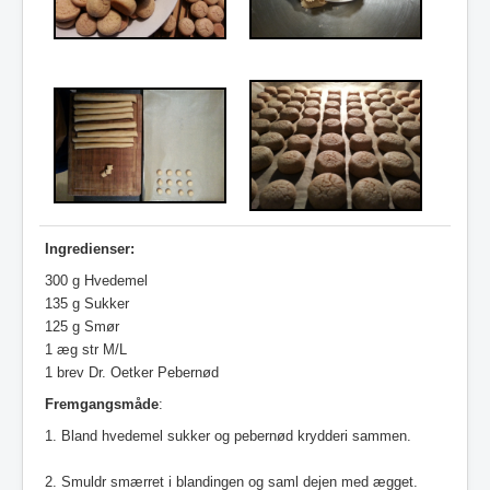
Ingredienser:
300 g Hvedemel
135 g Sukker
125 g Smør
1 æg str M/L
1 brev Dr. Oetker Pebernød
Fremgangsmåde
:
1. Bland hvedemel sukker og pebernød krydderi sammen.
2. Smuldr smærret i blandingen og saml dejen med ægget.