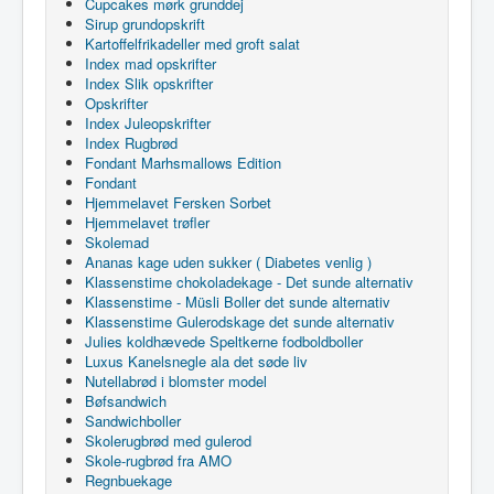
Cupcakes mørk grunddej
Sirup grundopskrift
Kartoffelfrikadeller med groft salat
Index mad opskrifter
Index Slik opskrifter
Opskrifter
Index Juleopskrifter
Index Rugbrød
Fondant Marhsmallows Edition
Fondant
Hjemmelavet Fersken Sorbet
Hjemmelavet trøfler
Skolemad
Ananas kage uden sukker ( Diabetes venlig )
Klassenstime chokoladekage - Det sunde alternativ
Klassenstime - Müsli Boller det sunde alternativ
Klassenstime Gulerodskage det sunde alternativ
Julies koldhævede Speltkerne fodboldboller
Luxus Kanelsnegle ala det søde liv
Nutellabrød i blomster model
Bøfsandwich
Sandwichboller
Skolerugbrød med gulerod
Skole-rugbrød fra AMO
Regnbuekage