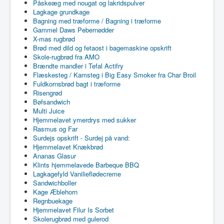
Påskeæg med nougat og lakridspulver
Lagkage grundkage
Bagning med træforme / Bagning i træforme
Gammel Daws Pebernødder
X-mas rugbrød
Brød med dild og fetaost i bagemaskine opskrift
Skole-rugbrød fra AMO
Brændte mandler i Tefal Actifry
Flæskesteg / Kamsteg i Big Easy Smoker fra Char Broil
Fuldkornsbrød bagt i træforme
Risengrød
Bøfsandwich
Multi Juice
Hjemmelavet ymerdrys med sukker
Rasmus og Far
Surdejs opskrift - Surdej på vand:
Hjemmelavet Knækbrød
Ananas Glasur
Klints hjemmelavede Barbeque BBQ
Lagkagefyld Vanilieflødecreme
Sandwichboller
Kage Æblehorn
Regnbuekage
Hjemmelavet Filur Is Sorbet
Skolerugbrød med gulerod