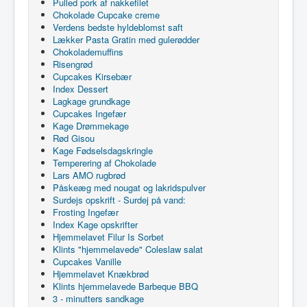
Pulled pork af nakkefilet
Chokolade Cupcake creme
Verdens bedste hyldeblomst saft
Lækker Pasta Gratin med gulerødder
Chokolademuffins
Risengrød
Cupcakes Kirsebær
Index Dessert
Lagkage grundkage
Cupcakes Ingefær
Kage Drømmekage
Rød Gisou
Kage Fødselsdagskringle
Temperering af Chokolade
Lars AMO rugbrød
Påskeæg med nougat og lakridspulver
Surdejs opskrift - Surdej på vand:
Frosting Ingefær
Index Kage opskrifter
Hjemmelavet Filur Is Sorbet
Klints "hjemmelavede" Coleslaw salat
Cupcakes Vanille
Hjemmelavet Knækbrød
Klints hjemmelavede Barbeque BBQ
3 - minutters sandkage