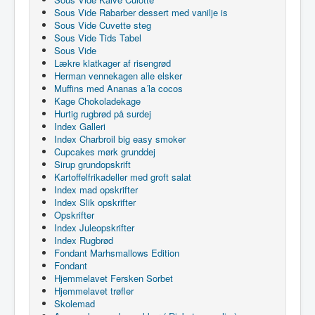
Sous Vide Rabarber dessert med vanilje is
Sous Vide Cuvette steg
Sous Vide Tids Tabel
Sous Vide
Lækre klatkager af risengrød
Herman vennekagen alle elsker
Muffins med Ananas a´la cocos
Kage Chokoladekage
Hurtig rugbrød på surdej
Index Galleri
Index Charbroil big easy smoker
Cupcakes mørk grunddej
Sirup grundopskrift
Kartoffelfrikadeller med groft salat
Index mad opskrifter
Index Slik opskrifter
Opskrifter
Index Juleopskrifter
Index Rugbrød
Fondant Marhsmallows Edition
Fondant
Hjemmelavet Fersken Sorbet
Hjemmelavet trøfler
Skolemad