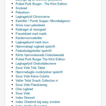
Pulled Pork Burger - The Klint Edition
Snobrød
Pølsehorn
Lagkagefyld Citroncreme
Kartoffel / Porrér Suppe i Microbølgeovn
Store maxi pølsebrød
Klatkager af risengrød
Franskbrød med mælk
Kardemommeboller
Lagkagebund mørk brun
Hjemmebagt rugbrød opskrift
Fødselsdagsboller opskrift
Klints hjemmelavede Coleslawsalat
Pulled Pork Burger The Klint Edition
Lagkagefyld Chokoladecreme
Sous Vide Tids Tabel
Hjemmebagte rundstykker opskrift
Sous Vide Kalve Culotte
Vafler Tefal Snack Collection 4
Sous Vide Flæskesteg
Chia rugbrød
Sous Vide
Index Dessert
Index Charbroil big easy smoker
Index Actifry Essential