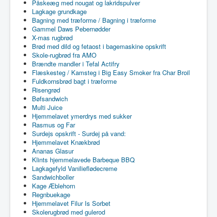
Påskeæg med nougat og lakridspulver
Lagkage grundkage
Bagning med træforme / Bagning i træforme
Gammel Daws Pebernødder
X-mas rugbrød
Brød med dild og fetaost i bagemaskine opskrift
Skole-rugbrød fra AMO
Brændte mandler i Tefal Actifry
Flæskesteg / Kamsteg i Big Easy Smoker fra Char Broil
Fuldkornsbrød bagt i træforme
Risengrød
Bøfsandwich
Multi Juice
Hjemmelavet ymerdrys med sukker
Rasmus og Far
Surdejs opskrift - Surdej på vand:
Hjemmelavet Knækbrød
Ananas Glasur
Klints hjemmelavede Barbeque BBQ
Lagkagefyld Vanilieflødecreme
Sandwichboller
Kage Æblehorn
Regnbuekage
Hjemmelavet Filur Is Sorbet
Skolerugbrød med gulerod