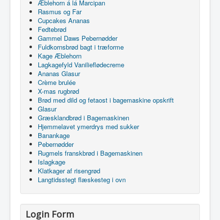
Æblehorn á lá Marcipan
Rasmus og Far
Cupcakes Ananas
Fedtebrød
Gammel Daws Pebernødder
Fuldkornsbrød bagt i træforme
Kage Æblehorn
Lagkagefyld Vanilieflødecreme
Ananas Glasur
Crème brulée
X-mas rugbrød
Brød med dild og fetaost i bagemaskine opskrift
Glasur
Græsklandbrød i Bagemaskinen
Hjemmelavet ymerdrys med sukker
Banankage
Pebernødder
Rugmels franskbrød i Bagemaskinen
Islagkage
Klatkager af risengrød
Langtidsstegt flæskesteg i ovn
Login Form