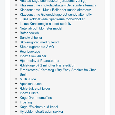
Ananas kage uden sukker ( Diabetes venlig )
Klassenstime chokoladekage - Det sunde alternativ
Klassenstime - Müsli Boller det sunde alternativ
Klassenstime Gulerodskage det sunde alternativ
Julies koldhævede Speltkerne fodboldboller
Luxus Kanelsnegle ala det søde liv
Nutellabrød i blomster model
Bøfsandwich
Sandwichboller
Skolerugbrød med gulerod
Skole-rugbrød fra AMO
Regnbuekage
Index Slow Juicer
Hjemmelavet Peanutbutter
Æblekage på 2 minutter Pære edition
Flæskesteg / Kamsteg i Big Easy Smoker fra Char
Broil
Multi Juice
Appelsin Juice
Æble Juice på juicer
Index Drikke
Kage Drømmemuffins
Frosting
Kage Æblehorn á lá kanel
Hyldeblomstsaft uden sukker