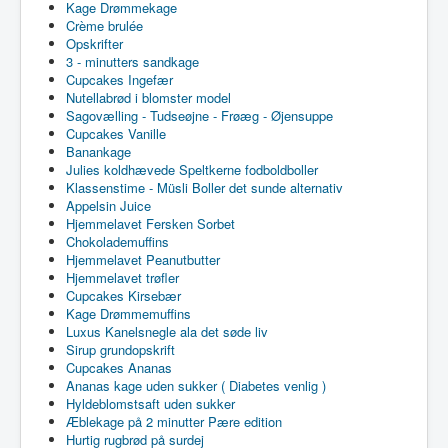
Kage Drømmekage
Crème brulée
Opskrifter
3 - minutters sandkage
Cupcakes Ingefær
Nutellabrød i blomster model
Sagovælling - Tudseøjne - Frøæg - Øjensuppe
Cupcakes Vanille
Banankage
Julies koldhævede Speltkerne fodboldboller
Klassenstime - Müsli Boller det sunde alternativ
Appelsin Juice
Hjemmelavet Fersken Sorbet
Chokolademuffins
Hjemmelavet Peanutbutter
Hjemmelavet trøfler
Cupcakes Kirsebær
Kage Drømmemuffins
Luxus Kanelsnegle ala det søde liv
Sirup grundopskrift
Cupcakes Ananas
Ananas kage uden sukker ( Diabetes venlig )
Hyldeblomstsaft uden sukker
Æblekage på 2 minutter Pære edition
Hurtig rugbrød på surdej