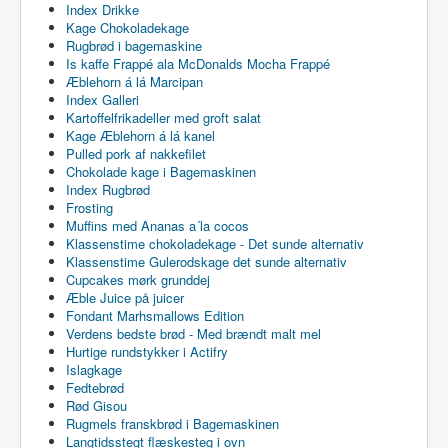
Index Drikke
Kage Chokoladekage
Rugbrød i bagemaskine
Is kaffe Frappé ala McDonalds Mocha Frappé
Æblehorn á lá Marcipan
Index Galleri
Kartoffelfrikadeller med groft salat
Kage Æblehorn á lá kanel
Pulled pork af nakkefilet
Chokolade kage i Bagemaskinen
Index Rugbrød
Frosting
Muffins med Ananas a´la cocos
Klassenstime chokoladekage - Det sunde alternativ
Klassenstime Gulerodskage det sunde alternativ
Cupcakes mørk grunddej
Æble Juice på juicer
Fondant Marhsmallows Edition
Verdens bedste brød - Med brændt malt mel
Hurtige rundstykker i Actifry
Islagkage
Fedtebrød
Rød Gisou
Rugmels franskbrød i Bagemaskinen
Langtidsstegt flæskesteg i ovn