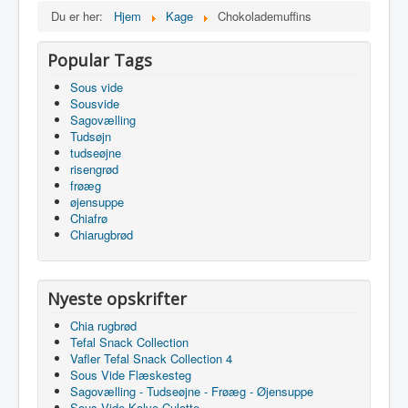
Du er her:
Hjem
Kage
Chokolademuffins
Popular Tags
Sous vide
Sousvide
Sagovælling
Tudsøjn
tudseøjne
risengrød
frøæg
øjensuppe
Chiafrø
Chiarugbrød
Nyeste opskrifter
Chia rugbrød
Tefal Snack Collection
Vafler Tefal Snack Collection 4
Sous Vide Flæskesteg
Sagovælling - Tudseøjne - Frøæg - Øjensuppe
Sous Vide Kalve Culotte