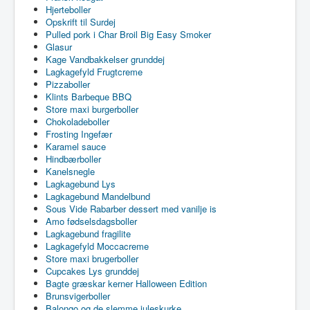
Hjerteboller
Opskrift til Surdej
Pulled pork i Char Broil Big Easy Smoker
Glasur
Kage Vandbakkelser grunddej
Lagkagefyld Frugtcreme
Pizzaboller
Klints Barbeque BBQ
Store maxi burgerboller
Chokoladeboller
Frosting Ingefær
Karamel sauce
Hindbærboller
Kanelsnegle
Lagkagebund Lys
Lagkagebund Mandelbund
Sous Vide Rabarber dessert med vanilje is
Amo fødselsdagsboller
Lagkagebund fragilite
Lagkagefyld Moccacreme
Store maxi brugerboller
Cupcakes Lys grunddej
Bagte græskar kerner Halloween Edition
Brunsvigerboller
Balongo og de slemme juleskurke