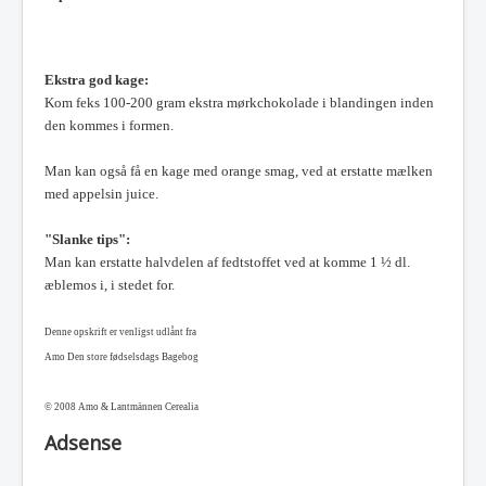
Ekstra god kage:
Kom feks 100-200 gram ekstra mørkchokolade i blandingen inden
den kommes i formen.
Man kan også få en kage med orange smag, ved at erstatte mælken
med appelsin juice.
"Slanke tips":
Man kan erstatte halvdelen af fedtstoffet ved at komme 1 ½ dl.
æblemos i, i stedet for.
Denne opskrift er venligst udlånt fra
Amo Den store fødselsdags Bagebog
© 2008 Amo & Lantmännen Cerealia
Adsense