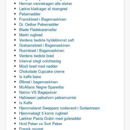
Herman vennekagen alle elsker
Lækre klatkager af risengrød
Pebernødder
Franskbrød i Bagemaskinen
Dr. Oetker Pebernødder
Bløde Flødekarameller
Mørkt rugbrød
Verdens bedste hyldeblomst saft
Grahamsbrød i Bagemaskinen
Rusinbrød i Bagemaskinen
Verdens bedste brød
Interval stegt colottesteg
Müsli brød med nødder
Chokolade Cupcake creme
Is kaffe base
Ølbrød i bagemaskinen
McAllans Nøgne Spareribs
Natron VS Bagepulver
Halloween pølsehorn pølsemumier
Is Kaffe
Hjemmelavet Sweppers sodavand i Sodastream
Hjemmebagt 5 korns rugbrød
Lækker Pasta Gratin med gulerødder
Hvid Peber vs Sort Peber
Fransk nougat