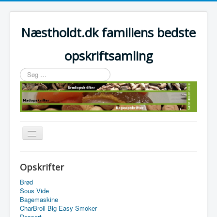
Næstholdt.dk familiens bedste
opskriftsamling
Søg
…
Skift
navigation
Home
Opskrifter
Tefal Actifry Essential
Brød
Sous Vide
Bagemaskine
CharBroil Big Easy Smoker
Dessert