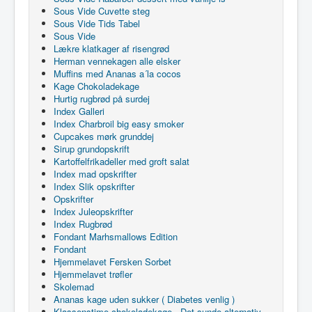
Sous Vide Cuvette steg
Sous Vide Tids Tabel
Sous Vide
Lækre klatkager af risengrød
Herman vennekagen alle elsker
Muffins med Ananas a´la cocos
Kage Chokoladekage
Hurtig rugbrød på surdej
Index Galleri
Index Charbroil big easy smoker
Cupcakes mørk grunddej
Sirup grundopskrift
Kartoffelfrikadeller med groft salat
Index mad opskrifter
Index Slik opskrifter
Opskrifter
Index Juleopskrifter
Index Rugbrød
Fondant Marhsmallows Edition
Fondant
Hjemmelavet Fersken Sorbet
Hjemmelavet trøfler
Skolemad
Ananas kage uden sukker ( Diabetes venlig )
Klassenstime chokoladekage - Det sunde alternativ