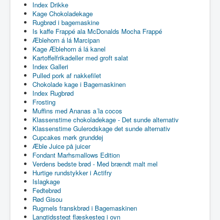
Index Drikke
Kage Chokoladekage
Rugbrød i bagemaskine
Is kaffe Frappé ala McDonalds Mocha Frappé
Æblehorn á lá Marcipan
Kage Æblehorn á lá kanel
Kartoffelfrikadeller med groft salat
Index Galleri
Pulled pork af nakkefilet
Chokolade kage i Bagemaskinen
Index Rugbrød
Frosting
Muffins med Ananas a´la cocos
Klassenstime chokoladekage - Det sunde alternativ
Klassenstime Gulerodskage det sunde alternativ
Cupcakes mørk grunddej
Æble Juice på juicer
Fondant Marhsmallows Edition
Verdens bedste brød - Med brændt malt mel
Hurtige rundstykker i Actifry
Islagkage
Fedtebrød
Rød Gisou
Rugmels franskbrød i Bagemaskinen
Langtidsstegt flæskesteg i ovn