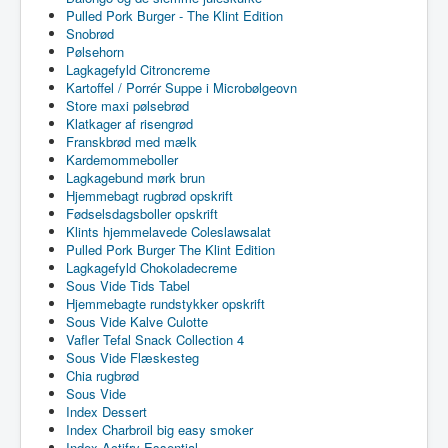
Pulled Pork Burger - The Klint Edition
Snobrød
Pølsehorn
Lagkagefyld Citroncreme
Kartoffel / Porrér Suppe i Microbølgeovn
Store maxi pølsebrød
Klatkager af risengrød
Franskbrød med mælk
Kardemommeboller
Lagkagebund mørk brun
Hjemmebagt rugbrød opskrift
Fødselsdagsboller opskrift
Klints hjemmelavede Coleslawsalat
Pulled Pork Burger The Klint Edition
Lagkagefyld Chokoladecreme
Sous Vide Tids Tabel
Hjemmebagte rundstykker opskrift
Sous Vide Kalve Culotte
Vafler Tefal Snack Collection 4
Sous Vide Flæskesteg
Chia rugbrød
Sous Vide
Index Dessert
Index Charbroil big easy smoker
Index Actifry Essential