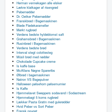
Herman vennekagen alle elsker
Lækre klatkager af risengrød
Pebernødder
Dr. Oetker Pebernødder
Franskbrød i Bagemaskinen
Bløde Flødekarameller
Mørkt rugbrød
Verdens bedste hyldeblomst saft
Grahamsbrød i Bagemaskinen
Rusinbrød i Bagemaskinen
Verdens bedste brød
Interval stegt colottesteg
Müsli brød med nødder
Chokolade Cupcake creme
Is kaffe base
McAllans Nøgne Spareribs
Ølbrød i bagemaskinen
Natron VS Bagepulver
Halloween pølsehorn pølsemumier
Is Kaffe
Hjemmelavet Sweppers sodavand i Sodastream
Hjemmebagt 5 korns rugbrød
Lækker Pasta Gratin med gulerødder
Hvid Peber vs Sort Peber
Fransk nougat