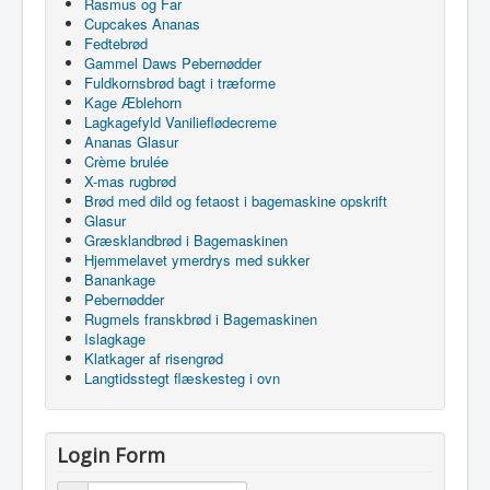
Rasmus og Far
Cupcakes Ananas
Fedtebrød
Gammel Daws Pebernødder
Fuldkornsbrød bagt i træforme
Kage Æblehorn
Lagkagefyld Vanilieflødecreme
Ananas Glasur
Crème brulée
X-mas rugbrød
Brød med dild og fetaost i bagemaskine opskrift
Glasur
Græsklandbrød i Bagemaskinen
Hjemmelavet ymerdrys med sukker
Banankage
Pebernødder
Rugmels franskbrød i Bagemaskinen
Islagkage
Klatkager af risengrød
Langtidsstegt flæskesteg i ovn
Login Form