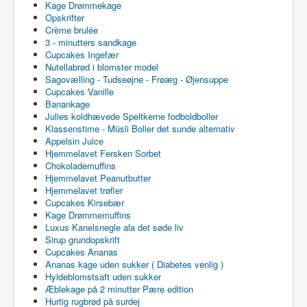
Kage Drømmekage
Opskrifter
Crème brulée
3 - minutters sandkage
Cupcakes Ingefær
Nutellabrød i blomster model
Sagovælling - Tudseøjne - Frøæg - Øjensuppe
Cupcakes Vanille
Banankage
Julies koldhævede Speltkerne fodboldboller
Klassenstime - Müsli Boller det sunde alternativ
Appelsin Juice
Hjemmelavet Fersken Sorbet
Chokolademuffins
Hjemmelavet Peanutbutter
Hjemmelavet trøfler
Cupcakes Kirsebær
Kage Drømmemuffins
Luxus Kanelsnegle ala det søde liv
Sirup grundopskrift
Cupcakes Ananas
Ananas kage uden sukker ( Diabetes venlig )
Hyldeblomstsaft uden sukker
Æblekage på 2 minutter Pære edition
Hurtig rugbrød på surdej