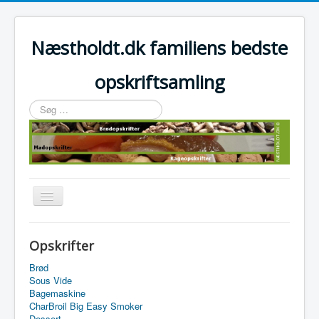
Næstholdt.dk familiens bedste
opskriftsamling
Søg
…
Skift
navigation
Home
Opskrifter
Tefal Actifry Essential
Brød
Sous Vide
Bagemaskine
CharBroil Big Easy Smoker
Dessert