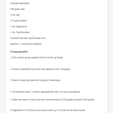
30 gram mandelmel
100
gram
s
mør
4
stk. Æg
175 gram
Sukker
1 tsk.
bagepulver
1 tsk.
Vanillesukker
eventuelt kan man også komme revet
appelsin / citronskal (Usprøjtet)
Fremgangsmåde:
1.
Pisk sukker og æg sammen til det er hvidt og luftigt.
2. Kom nu mandelmel og citron eller appelsin skal i forsigtigt.
3. Smelt så smør og bland det forsigtig i blandingen.
4. Nu kommes dejen i 3 smurte lagkageforme eller i en smurt springform.
5. Inden det sættes i ovnen skal den være forvarmet til 220 grader (varmluft 200 grader)
6. Bagetiden er 8-10 min for de tynde bunde og 15-25 min for de tykke bunde.