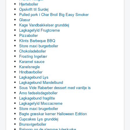
Hjerteboller
Opskrift til Surdej
Pulled pork i Char Broil Big Easy Smoker
Glasur
Kage Vandbakkelser grunddej
Lagkagefyld Frugtcreme
Pizzaboller
Klints Barbeque BBQ
Store maxi burgerboller
Chokoladeboller
Frosting Ingefær
Karamel sauce
Kanelsnegle
Hindbærboller
Lagkagebund Lys
Lagkagebund Mandelbund
Sous Vide Rabarber dessert med vanilje is
Amo fødselsdagsboller
Lagkagebund fragilite
Lagkagefyld Moccacreme
Store maxi brugerboller
Bagte græskar kerner Halloween Edition
Cupcakes Lys grunddej
Brunsvigerboller
Balongo og de slemme juleskurke