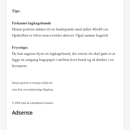
Tips:
Firkantet lagkagebunde
Denne portion rækker til en bradepande med målet 40x40 cm.
Opskriften er ellers som ovenfor skrevet. Også samme bagetid.
Frysetips:
Du kan sagtens fryse en lagkagebund, det eneste du skal gøre er at
ligge en omgang bagepapir i mellem hver bund og så direkte i en
frysepose.
Denne opskrift er venligst udlånt fra
Amo Den store fødselsdags Bagebog
© 2008 Amo & Lantmännen Cerealia
Adsense