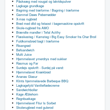
Påskeæg med nougat og lakridspulver
Lagkage grundkage
Bagning med træforme / Bagning i træforme
Gammel Daws Pebernødder
X-mas rugbrød
Brød med dild og fetaost i bagemaskine opskrift
Skole-rugbrød fra AMO
Brændte mandler i Tefal Actifry
Flæskesteg / Kamsteg i Big Easy Smoker fra Char Broil
Fuldkornsbrød bagt i træforme
Risengrød
Bøfsandwich
Multi Juice
Hjemmelavet ymerdrys med sukker
Rasmus og Far
Surdejs opskrift - Surdej på vand:
Hjemmelavet Knækbrød
Ananas Glasur
Klints hjemmelavede Barbeque BBQ
Lagkagefyld Vanilieflødecreme
Sandwichboller
Kage Æblehorn
Regnbuekage
Hjemmelavet Filur Is Sorbet
Skolerugbrød med gulerod