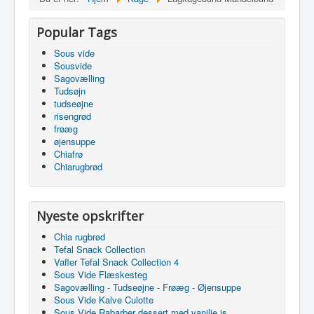
Popular Tags
Sous vide
Sousvide
Sagovælling
Tudsøjn
tudseøjne
risengrød
frøæg
øjensuppe
Chiafrø
Chiarugbrød
Nyeste opskrifter
Chia rugbrød
Tefal Snack Collection
Vafler Tefal Snack Collection 4
Sous Vide Flæskesteg
Sagovælling - Tudseøjne - Frøæg - Øjensuppe
Sous Vide Kalve Culotte
Sous Vide Rabarber dessert med vanilje is