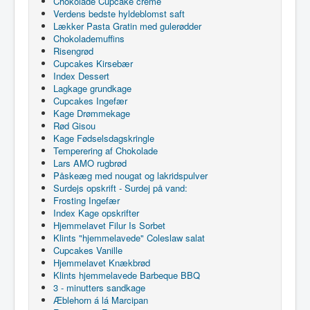
Chokolade Cupcake creme
Verdens bedste hyldeblomst saft
Lækker Pasta Gratin med gulerødder
Chokolademuffins
Risengrød
Cupcakes Kirsebær
Index Dessert
Lagkage grundkage
Cupcakes Ingefær
Kage Drømmekage
Rød Gisou
Kage Fødselsdagskringle
Temperering af Chokolade
Lars AMO rugbrød
Påskeæg med nougat og lakridspulver
Surdejs opskrift - Surdej på vand:
Frosting Ingefær
Index Kage opskrifter
Hjemmelavet Filur Is Sorbet
Klints "hjemmelavede" Coleslaw salat
Cupcakes Vanille
Hjemmelavet Knækbrød
Klints hjemmelavede Barbeque BBQ
3 - minutters sandkage
Æblehorn á lá Marcipan