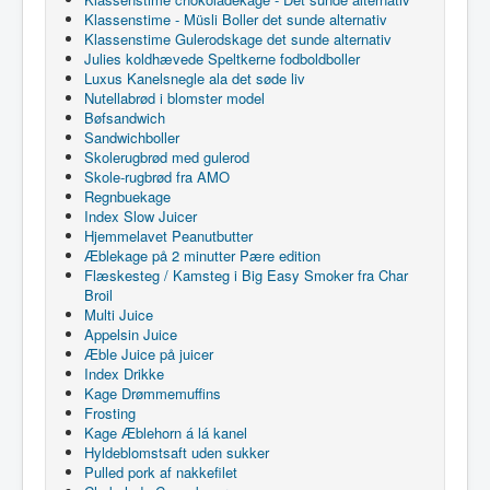
Klassenstime - Müsli Boller det sunde alternativ
Klassenstime Gulerodskage det sunde alternativ
Julies koldhævede Speltkerne fodboldboller
Luxus Kanelsnegle ala det søde liv
Nutellabrød i blomster model
Bøfsandwich
Sandwichboller
Skolerugbrød med gulerod
Skole-rugbrød fra AMO
Regnbuekage
Index Slow Juicer
Hjemmelavet Peanutbutter
Æblekage på 2 minutter Pære edition
Flæskesteg / Kamsteg i Big Easy Smoker fra Char
Broil
Multi Juice
Appelsin Juice
Æble Juice på juicer
Index Drikke
Kage Drømmemuffins
Frosting
Kage Æblehorn á lá kanel
Hyldeblomstsaft uden sukker
Pulled pork af nakkefilet