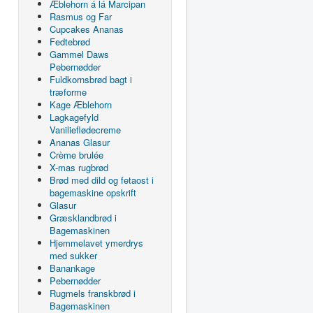
Æblehorn á lá Marcipan
Rasmus og Far
Cupcakes Ananas
Fedtebrød
Gammel Daws
Pebernødder
Fuldkornsbrød bagt i
træforme
Kage Æblehorn
Lagkagefyld
Vanilieflødecreme
Ananas Glasur
Crème brulée
X-mas rugbrød
Brød med dild og fetaost i
bagemaskine opskrift
Glasur
Græsklandbrød i
Bagemaskinen
Hjemmelavet ymerdrys
med sukker
Banankage
Pebernødder
Rugmels franskbrød i
Bagemaskinen