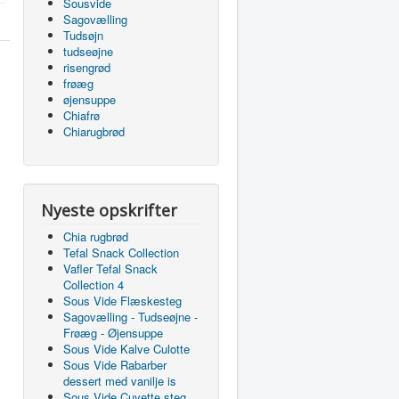
Sousvide
Sagovælling
Tudsøjn
tudseøjne
risengrød
frøæg
øjensuppe
Chiafrø
Chiarugbrød
Nyeste opskrifter
Chia rugbrød
Tefal Snack Collection
Vafler Tefal Snack
Collection 4
Sous Vide Flæskesteg
Sagovælling - Tudseøjne -
Frøæg - Øjensuppe
Sous Vide Kalve Culotte
Sous Vide Rabarber
dessert med vanilje is
Sous Vide Cuvette steg