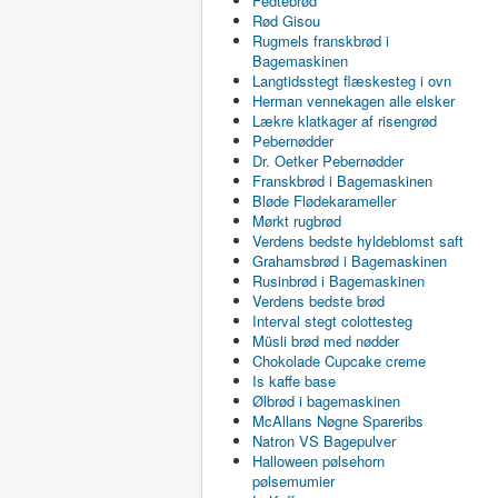
Fedtebrød
Rød Gisou
Rugmels franskbrød i
Bagemaskinen
Langtidsstegt flæskesteg i ovn
Herman vennekagen alle elsker
Lækre klatkager af risengrød
Pebernødder
Dr. Oetker Pebernødder
Franskbrød i Bagemaskinen
Bløde Flødekarameller
Mørkt rugbrød
Verdens bedste hyldeblomst saft
Grahamsbrød i Bagemaskinen
Rusinbrød i Bagemaskinen
Verdens bedste brød
Interval stegt colottesteg
Müsli brød med nødder
Chokolade Cupcake creme
Is kaffe base
Ølbrød i bagemaskinen
McAllans Nøgne Spareribs
Natron VS Bagepulver
Halloween pølsehorn
pølsemumier