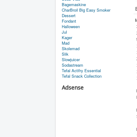
Bagemaskine
CharBroil Big Easy Smoker
Dessert
Fondant
Halloween
Jul
2
Kager
Mad
Skolemad
1
Slik
Slowjuicer
2
Sodastream
1
Tefal Actifry Essential
Tefal Snack Collection
Adsense
S