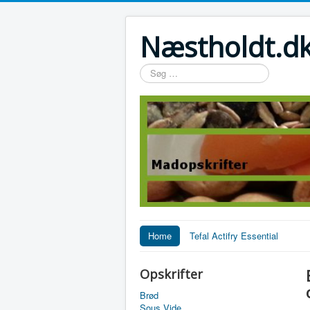
Næstholdt.dk
Søg
…
Home
Tefal Actifry Essential
Opskrifter
Brød
Sous Vide