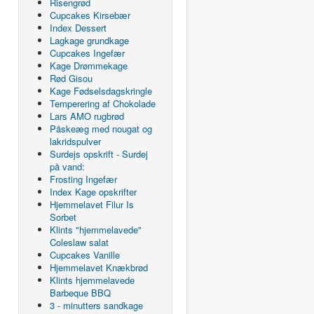
Risengrød
Cupcakes Kirsebær
Index Dessert
Lagkage grundkage
Cupcakes Ingefær
Kage Drømmekage
Rød Gisou
Kage Fødselsdagskringle
Temperering af Chokolade
Lars AMO rugbrød
Påskeæg med nougat og
lakridspulver
Surdejs opskrift - Surdej
på vand:
Frosting Ingefær
Index Kage opskrifter
Hjemmelavet Filur Is
Sorbet
Klints "hjemmelavede"
Coleslaw salat
Cupcakes Vanille
Hjemmelavet Knækbrød
Klints hjemmelavede
Barbeque BBQ
3 - minutters sandkage