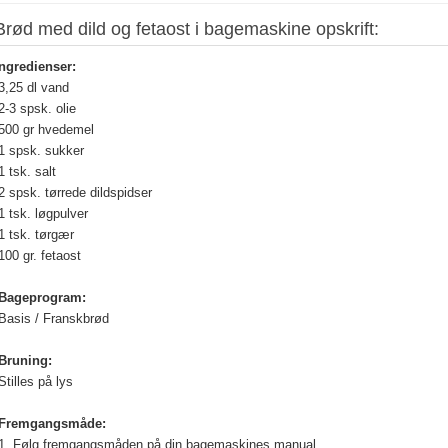
Brød med dild og fetaost i bagemaskine opskrift:
Ingrediens
er:
3,25 dl vand
-3 spsk. olie
500 gr hvedemel
1 spsk. sukker
 tsk. salt
 spsk. tørrede dildspidser
 tsk. løgpulver
1 tsk. tørgær
100 gr. fetaost
Bageprogram
:
Basis / Franskbrød
Bruning:
tilles på lys
Fremgangsmåde:
1.
Følg fremgangsmåden på din bagemaskines manual.