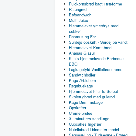
Fuldkornsbrød bagt i træforme
Risengrød
Bøfsandwich
Multi Juice
Hjemmelavet ymerdrys med
sukker
Rasmus og Far
Surdejs opskrift - Surdej på vand:
Hjemmelavet Knækbrød
Ananas Glasur
Klints hjemmelavede Barbeque
BBQ
Lagkagefyld Vanilieflødecreme
Sandwichboller
Kage Æblehorn
Regnbuekage
Hjemmelavet Filur Is Sorbet
Skolerugbrød med gulerod
Kage Drømmekage
Opskrifter
Crème brulée
3 - minutters sandkage
Cupcakes Ingefær
Nutellabrød i blomster model
Sagovælling - Tudseøjne - Frøæg