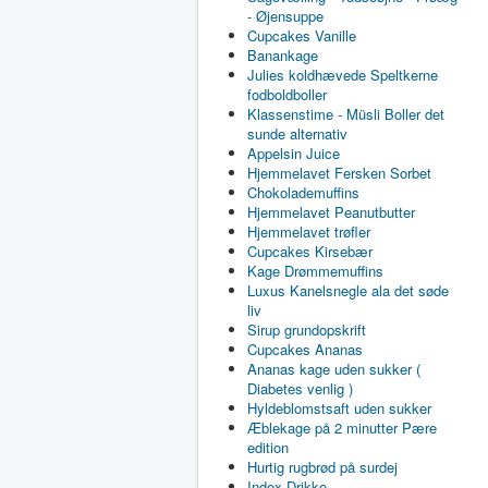
- Øjensuppe
Cupcakes Vanille
Banankage
Julies koldhævede Speltkerne
fodboldboller
Klassenstime - Müsli Boller det
sunde alternativ
Appelsin Juice
Hjemmelavet Fersken Sorbet
Chokolademuffins
Hjemmelavet Peanutbutter
Hjemmelavet trøfler
Cupcakes Kirsebær
Kage Drømmemuffins
Luxus Kanelsnegle ala det søde
liv
Sirup grundopskrift
Cupcakes Ananas
Ananas kage uden sukker (
Diabetes venlig )
Hyldeblomstsaft uden sukker
Æblekage på 2 minutter Pære
edition
Hurtig rugbrød på surdej
Index Drikke