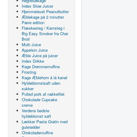
Regnbuekage
Index Slow Juicer
Hjemmelavet Peanutbutter
Æblekage på 2 minutter
Pære edition
Flæskesteg / Kamsteg i
Big Easy Smoker fra Char
Broil
Multi Juice
Appelsin Juice
Æble Juice på juicer
Index Drikke
Kage Drømmemuffins
Frosting
Kage Æblehorn á lá kanel
Hyldeblomstsaft uden
sukker
Pulled pork af nakkefilet
Chokolade Cupcake
creme
Verdens bedste
hyldeblomst saft
Lækker Pasta Gratin med
gulerødder
Chokolademuffins