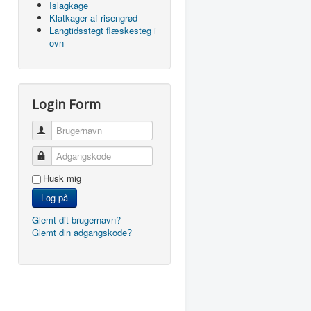
Islagkage
Klatkager af risengrød
Langtidsstegt flæskesteg i
ovn
Login Form
Brugernavn
Adgangskode
Husk mig
Log på
Glemt dit brugernavn?
Glemt din adgangskode?