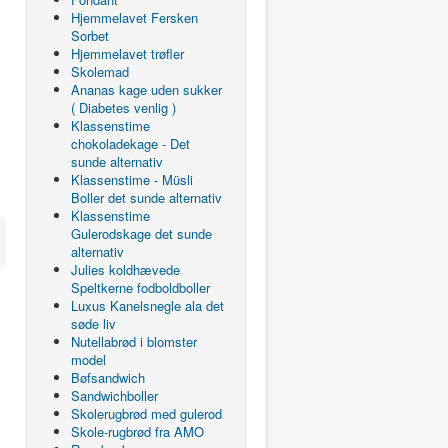
Hjemmelavet Fersken
Sorbet
Hjemmelavet trøfler
Skolemad
Ananas kage uden sukker
( Diabetes venlig )
Klassenstime
chokoladekage - Det
sunde alternativ
Klassenstime - Müsli
Boller det sunde alternativ
Klassenstime
Gulerodskage det sunde
alternativ
Julies koldhævede
Speltkerne fodboldboller
Luxus Kanelsnegle ala det
søde liv
Nutellabrød i blomster
model
Bøfsandwich
Sandwichboller
Skolerugbrød med gulerod
Skole-rugbrød fra AMO