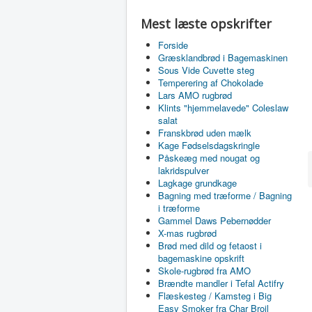
Mest læste opskrifter
Forside
Græsklandbrød i Bagemaskinen
Sous Vide Cuvette steg
Temperering af Chokolade
Lars AMO rugbrød
Klints "hjemmelavede" Coleslaw
salat
Franskbrød uden mælk
Kage Fødselsdagskringle
Påskeæg med nougat og
lakridspulver
Lagkage grundkage
Bagning med træforme / Bagning
i træforme
Gammel Daws Pebernødder
X-mas rugbrød
Brød med dild og fetaost i
bagemaskine opskrift
Skole-rugbrød fra AMO
Brændte mandler i Tefal Actifry
Flæskesteg / Kamsteg i Big
Easy Smoker fra Char Broil