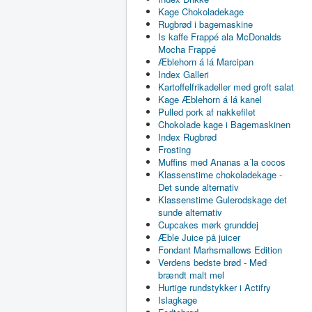
Kage Chokoladekage
Rugbrød i bagemaskine
Is kaffe Frappé ala McDonalds
Mocha Frappé
Æblehorn á lá Marcipan
Index Galleri
Kartoffelfrikadeller med groft salat
Kage Æblehorn á lá kanel
Pulled pork af nakkefilet
Chokolade kage i Bagemaskinen
Index Rugbrød
Frosting
Muffins med Ananas a´la cocos
Klassenstime chokoladekage -
Det sunde alternativ
Klassenstime Gulerodskage det
sunde alternativ
Cupcakes mørk grunddej
Æble Juice på juicer
Fondant Marhsmallows Edition
Verdens bedste brød - Med
brændt malt mel
Hurtige rundstykker i Actifry
Islagkage