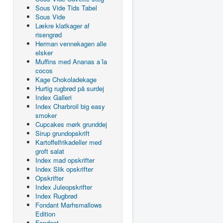
Sous Vide Tids Tabel
Sous Vide
Lækre klatkager af
risengrød
Herman vennekagen alle
elsker
Muffins med Ananas a´la
cocos
Kage Chokoladekage
Hurtig rugbrød på surdej
Index Galleri
Index Charbroil big easy
smoker
Cupcakes mørk grunddej
Sirup grundopskrift
Kartoffelfrikadeller med
groft salat
Index mad opskrifter
Index Slik opskrifter
Opskrifter
Index Juleopskrifter
Index Rugbrød
Fondant Marhsmallows
Edition
Fondant