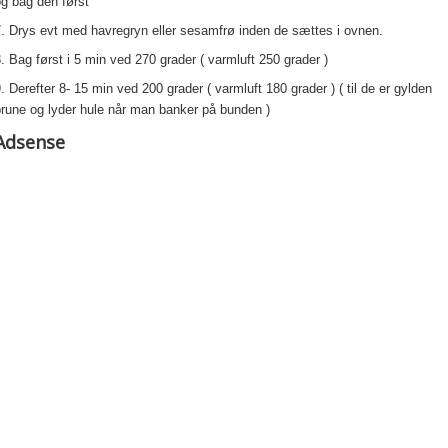
og bag den først
. Drys evt med havregryn eller sesamfrø inden de sættes i ovnen.
. Bag først i 5 min ved 270 grader ( varmluft 250 grader )
. Derefter 8- 15 min ved 200 grader ( varmluft 180 grader ) ( til de er gylden
rune og lyder hule når man banker på bunden )
Adsense