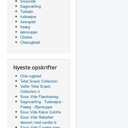
Sousvide
Sagovælling
Tudsøjn
tudseøjne
risengrød
frøæg
øjensuppe
Chiafrø
Chiarugbrød
Nyeste opskrifter
Chia rugbrød
Tefal Snack Collection
Vafler Tefal Snack
Collection 4
Sous Vide Flæskesteg
Sagovælling - Tudseøjne -
Frøæg - Øjensuppe
Sous Vide Kalve Culotte
Sous Vide Rabarber
dessert med vanilje is
Sous Vide Cuvette steg