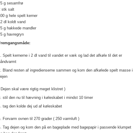
75 g sesamfrø
 stk salt
00 g hele spelt kerner
2 dl koldt vand
75 g hakkede mandler
75 g havregryn
Fremgangsmåde:
. Spelt kernerne i 2 dl vand til vandet er væk og lad det afkøle til det er
håndvarmt
2. Bland resten af ingredienserne sammen og kom den afkølede spelt masse i
dejen
 Dejen skal være rigtig meget klistret )
. stil den nu til hævning i køleskabet i mindst 10 timer
. tag den kolde dej ud af køleskabet
. Forvarm ovnen til 270 grader ( 250 varmluft )
6. Tag dejen og kom den på en bageplade med bagepapir i passende klumpet