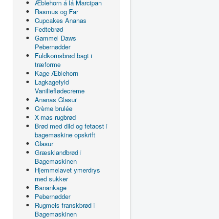
Æblehorn á lá Marcipan
Rasmus og Far
Cupcakes Ananas
Fedtebrød
Gammel Daws
Pebernødder
Fuldkornsbrød bagt i
træforme
Kage Æblehorn
Lagkagefyld
Vanilieflødecreme
Ananas Glasur
Crème brulée
X-mas rugbrød
Brød med dild og fetaost i
bagemaskine opskrift
Glasur
Græsklandbrød i
Bagemaskinen
Hjemmelavet ymerdrys
med sukker
Banankage
Pebernødder
Rugmels franskbrød i
Bagemaskinen