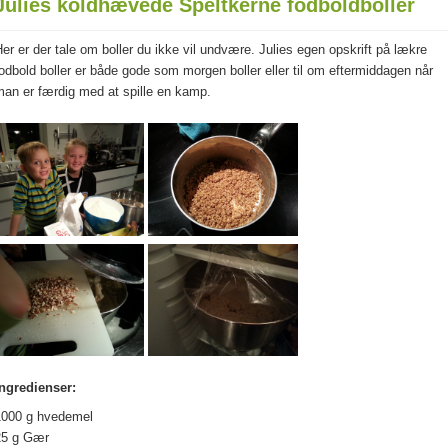
Julies koldhævede Speltkerne fodboldboller
er er der tale om boller du ikke vil undvære. Julies egen opskrift på lækre
odbold boller er både gode som morgen boller eller til om eftermiddagen når
man er færdig med at spille en kamp.
Ingredienser:
1000 g hvedemel
25 g Gær