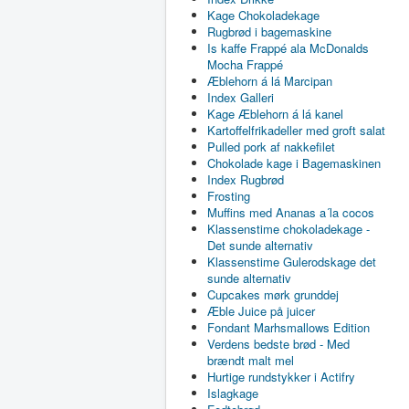
Kage Chokoladekage
Rugbrød i bagemaskine
Is kaffe Frappé ala McDonalds
Mocha Frappé
Æblehorn á lá Marcipan
Index Galleri
Kage Æblehorn á lá kanel
Kartoffelfrikadeller med groft salat
Pulled pork af nakkefilet
Chokolade kage i Bagemaskinen
Index Rugbrød
Frosting
Muffins med Ananas a´la cocos
Klassenstime chokoladekage -
Det sunde alternativ
Klassenstime Gulerodskage det
sunde alternativ
Cupcakes mørk grunddej
Æble Juice på juicer
Fondant Marhsmallows Edition
Verdens bedste brød - Med
brændt malt mel
Hurtige rundstykker i Actifry
Islagkage