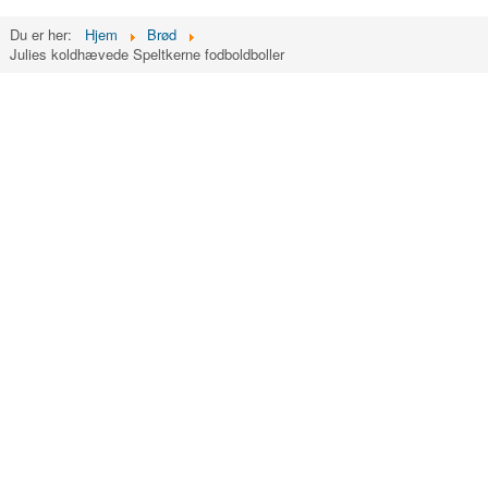
Du er her:
Hjem
Brød
Julies koldhævede Speltkerne fodboldboller