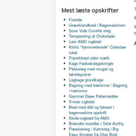
Mest læste opskrifter
7
8
Forside
Græsklandbrød i Bagemaskinen
9
Sous Vide Cuvette steg
b
Temperering af Chokolade
Lars AMO rugbrød
Klints "hjemmelavede" Coleslaw
salat
Franskbrød uden mælk
Kage Fødselsdagskringle
Påskeæg med nougat og
lakridspulver
Lagkage grundkage
Bagning med træforme / Bagning
i træforme
Gammel Daws Pebernødder
X-mas rugbrød
Brød med dild og fetaost i
bagemaskine opskrift
Skole-rugbrød fra AMO
Brændte mandler i Tefal Actifry
Flæskesteg / Kamsteg i Big
Easy Smoker fra Char Broil