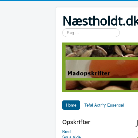
Næstholdt.dk
Søg
…
Home
Tefal Actifry Essential
Opskrifter
Brød
Sous Vide