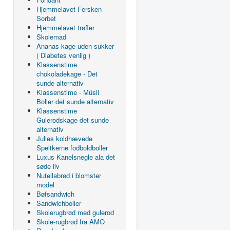
Hjemmelavet Fersken
Sorbet
Hjemmelavet trøfler
Skolemad
Ananas kage uden sukker
( Diabetes venlig )
Klassenstime
chokoladekage - Det
sunde alternativ
Klassenstime - Müsli
Boller det sunde alternativ
Klassenstime
Gulerodskage det sunde
alternativ
Julies koldhævede
Speltkerne fodboldboller
Luxus Kanelsnegle ala det
søde liv
Nutellabrød i blomster
model
Bøfsandwich
Sandwichboller
Skolerugbrød med gulerod
Skole-rugbrød fra AMO