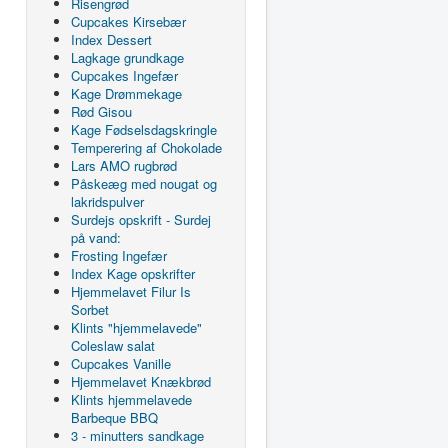
Risengrød
Cupcakes Kirsebær
Index Dessert
Lagkage grundkage
Cupcakes Ingefær
Kage Drømmekage
Rød Gisou
Kage Fødselsdagskringle
Temperering af Chokolade
Lars AMO rugbrød
Påskeæg med nougat og
lakridspulver
Surdejs opskrift - Surdej
på vand:
Frosting Ingefær
Index Kage opskrifter
Hjemmelavet Filur Is
Sorbet
Klints "hjemmelavede"
Coleslaw salat
Cupcakes Vanille
Hjemmelavet Knækbrød
Klints hjemmelavede
Barbeque BBQ
3 - minutters sandkage