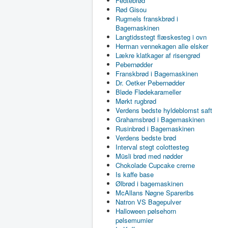
Fedtebrød
Rød Gisou
Rugmels franskbrød i
Bagemaskinen
Langtidsstegt flæskesteg i ovn
Herman vennekagen alle elsker
Lækre klatkager af risengrød
Pebernødder
Franskbrød i Bagemaskinen
Dr. Oetker Pebernødder
Bløde Flødekarameller
Mørkt rugbrød
Verdens bedste hyldeblomst saft
Grahamsbrød i Bagemaskinen
Rusinbrød i Bagemaskinen
Verdens bedste brød
Interval stegt colottesteg
Müsli brød med nødder
Chokolade Cupcake creme
Is kaffe base
Ølbrød i bagemaskinen
McAllans Nøgne Spareribs
Natron VS Bagepulver
Halloween pølsehorn
pølsemumier