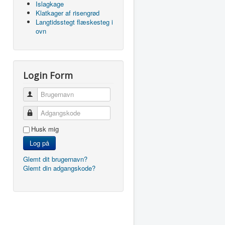
Islagkage
Klatkager af risengrød
Langtidsstegt flæskesteg i
ovn
Login Form
Brugernavn
Adgangskode
Husk mig
Log på
Glemt dit brugernavn?
Glemt din adgangskode?