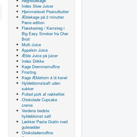
Regnbuekage
Index Slow Juicer
Hjemmelavet Peanutbutter
Æblekage på 2 minutter
Pære edition
Flæskesteg / Kamsteg i
Big Easy Smoker fra Char
Broil
Multi Juice
Appelsin Juice
Æble Juice på juicer
Index Drikke
Kage Drømmemuffins
Frosting
Kage Æblehorn á lá kanel
Hyldeblomstsaft uden
sukker
Pulled pork af nakkefilet
Chokolade Cupcake
creme
Verdens bedste
hyldeblomst saft
Lækker Pasta Gratin med
gulerødder
Chokolademuffins