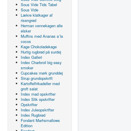
Sous Vide Tids Tabel
Sous Vide
Lækre klatkager af
risengrød
Herman vennekagen alle
elsker
Muffins med Ananas a´la
cocos
Kage Chokoladekage
Hurtig rugbrød på surdej
Index Galleri
Index Charbroil big easy
smoker
Cupcakes mørk grunddej
Sirup grundopskrift
Kartoffelfrikadeller med
groft salat
Index mad opskrifter
Index Slik opskrifter
Opskrifter
Index Juleopskrifter
Index Rugbrød
Fondant Marhsmallows
Edition
Fondant