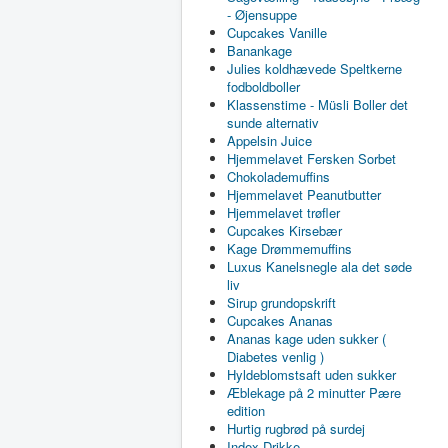
- Øjensuppe
Cupcakes Vanille
Banankage
Julies koldhævede Speltkerne
fodboldboller
Klassenstime - Müsli Boller det
sunde alternativ
Appelsin Juice
Hjemmelavet Fersken Sorbet
Chokolademuffins
Hjemmelavet Peanutbutter
Hjemmelavet trøfler
Cupcakes Kirsebær
Kage Drømmemuffins
Luxus Kanelsnegle ala det søde
liv
Sirup grundopskrift
Cupcakes Ananas
Ananas kage uden sukker (
Diabetes venlig )
Hyldeblomstsaft uden sukker
Æblekage på 2 minutter Pære
edition
Hurtig rugbrød på surdej
Index Drikke