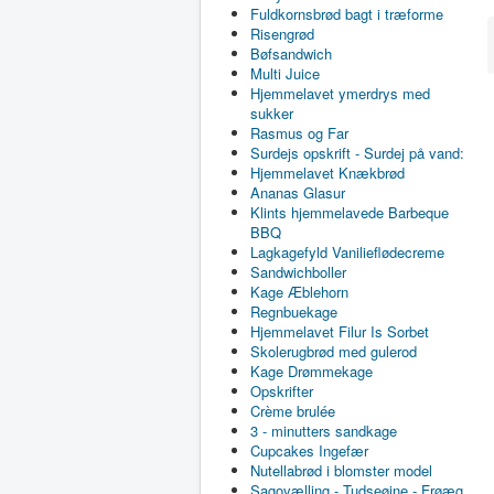
Fuldkornsbrød bagt i træforme
Risengrød
Bøfsandwich
Multi Juice
Hjemmelavet ymerdrys med
sukker
Rasmus og Far
Surdejs opskrift - Surdej på vand:
Hjemmelavet Knækbrød
Ananas Glasur
Klints hjemmelavede Barbeque
BBQ
Lagkagefyld Vanilieflødecreme
Sandwichboller
Kage Æblehorn
Regnbuekage
Hjemmelavet Filur Is Sorbet
Skolerugbrød med gulerod
Kage Drømmekage
Opskrifter
Crème brulée
3 - minutters sandkage
Cupcakes Ingefær
Nutellabrød i blomster model
Sagovælling - Tudseøjne - Frøæg