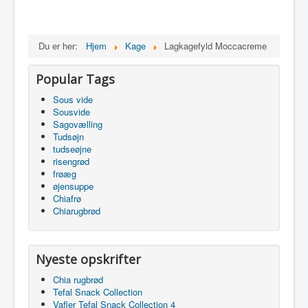
Du er her:
Hjem
Kage
Lagkagefyld Moccacreme
Popular Tags
Sous vide
Sousvide
Sagovælling
Tudsøjn
tudseøjne
risengrød
frøæg
øjensuppe
Chiafrø
Chiarugbrød
Nyeste opskrifter
Chia rugbrød
Tefal Snack Collection
Vafler Tefal Snack Collection 4