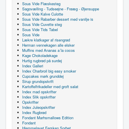
Sous Vide Flæskesteg
Sagovælling - Tudseøjne - Frøæg - Øjensuppe
Sous Vide Kalve Culotte
Sous Vide Rabarber dessert med vanilje is
Sous Vide Cuvette steg
Sous Vide Tids Tabel
Sous Vide
Lækre klatkager af risengrød
Herman vennekagen alle elsker
Muffins med Ananas a´la cocos
Kage Chokoladekage
Hurtig rugbrød på surdej
Index Galleri
Index Charbroil big easy smoker
Cupcakes mørk grunddej
Sirup grundopskrift
Kartoffelfrikadeller med groft salat
Index mad opskrifter
Index Slik opskrifter
Opskrifter
Index Juleopskrifter
Index Rugbrød
Fondant Marhsmallows Edition
Fondant
Hjemmelavet Fersken Sorbet