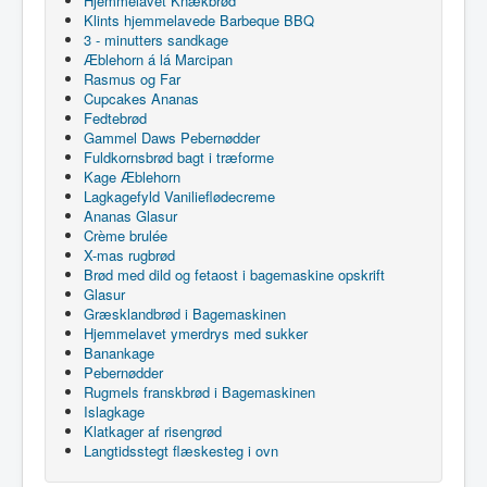
Hjemmelavet Knækbrød
Klints hjemmelavede Barbeque BBQ
3 - minutters sandkage
Æblehorn á lá Marcipan
Rasmus og Far
Cupcakes Ananas
Fedtebrød
Gammel Daws Pebernødder
Fuldkornsbrød bagt i træforme
Kage Æblehorn
Lagkagefyld Vanilieflødecreme
Ananas Glasur
Crème brulée
X-mas rugbrød
Brød med dild og fetaost i bagemaskine opskrift
Glasur
Græsklandbrød i Bagemaskinen
Hjemmelavet ymerdrys med sukker
Banankage
Pebernødder
Rugmels franskbrød i Bagemaskinen
Islagkage
Klatkager af risengrød
Langtidsstegt flæskesteg i ovn