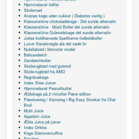
Hjemmelavet trøfler
Skolemad
Ananas kage uden sukker ( Diabetes venlig )
Klassenstime chokoladekage - Det sunde alternativ
Klassenstime - Müsli Boller det sunde alternativ
Klassenstime Gulerodskage det sunde alternativ
Julies koldhævede Speltkerne fodboldboller
Luxus Kanelsnegle ala det søde liv
Nutellabrød i blomster model
Bøfsandwich
Sandwichboller
Skolerugbrød med gulerod
Skole-rugbrød fra AMO
Regnbuekage
Index Slow Juicer
Hjemmelavet Peanutbutter
Æblekage på 2 minutter Pære edition
Flæskesteg / Kamsteg i Big Easy Smoker fra Char
Broil
Multi Juice
Appelsin Juice
Æble Juice på juicer
Index Drikke
Kage Drømmemuffins
Frosting