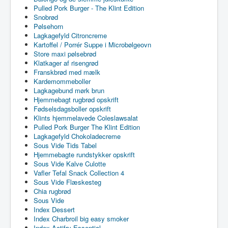
Pulled Pork Burger - The Klint Edition
Snobrød
Pølsehorn
Lagkagefyld Citroncreme
Kartoffel / Porrér Suppe i Microbølgeovn
Store maxi pølsebrød
Klatkager af risengrød
Franskbrød med mælk
Kardemommeboller
Lagkagebund mørk brun
Hjemmebagt rugbrød opskrift
Fødselsdagsboller opskrift
Klints hjemmelavede Coleslawsalat
Pulled Pork Burger The Klint Edition
Lagkagefyld Chokoladecreme
Sous Vide Tids Tabel
Hjemmebagte rundstykker opskrift
Sous Vide Kalve Culotte
Vafler Tefal Snack Collection 4
Sous Vide Flæskesteg
Chia rugbrød
Sous Vide
Index Dessert
Index Charbroil big easy smoker
Index Actifry Essential