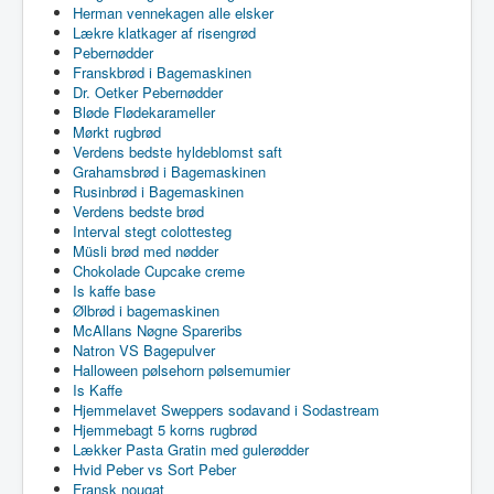
Herman vennekagen alle elsker
Lækre klatkager af risengrød
Pebernødder
Franskbrød i Bagemaskinen
Dr. Oetker Pebernødder
Bløde Flødekarameller
Mørkt rugbrød
Verdens bedste hyldeblomst saft
Grahamsbrød i Bagemaskinen
Rusinbrød i Bagemaskinen
Verdens bedste brød
Interval stegt colottesteg
Müsli brød med nødder
Chokolade Cupcake creme
Is kaffe base
Ølbrød i bagemaskinen
McAllans Nøgne Spareribs
Natron VS Bagepulver
Halloween pølsehorn pølsemumier
Is Kaffe
Hjemmelavet Sweppers sodavand i Sodastream
Hjemmebagt 5 korns rugbrød
Lækker Pasta Gratin med gulerødder
Hvid Peber vs Sort Peber
Fransk nougat