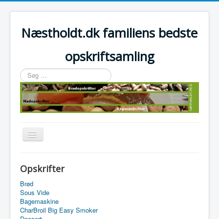
Næstholdt.dk familiens bedste
opskriftsamling
Søg
…
Skift
navigation
Home
Opskrifter
Tefal Actifry Essential
Brød
Sous Vide
Bagemaskine
CharBroil Big Easy Smoker
Dessert