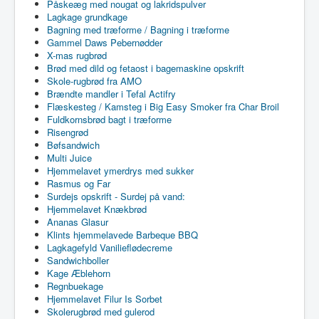
Påskeæg med nougat og lakridspulver
Lagkage grundkage
Bagning med træforme / Bagning i træforme
Gammel Daws Pebernødder
X-mas rugbrød
Brød med dild og fetaost i bagemaskine opskrift
Skole-rugbrød fra AMO
Brændte mandler i Tefal Actifry
Flæskesteg / Kamsteg i Big Easy Smoker fra Char Broil
Fuldkornsbrød bagt i træforme
Risengrød
Bøfsandwich
Multi Juice
Hjemmelavet ymerdrys med sukker
Rasmus og Far
Surdejs opskrift - Surdej på vand:
Hjemmelavet Knækbrød
Ananas Glasur
Klints hjemmelavede Barbeque BBQ
Lagkagefyld Vanilieflødecreme
Sandwichboller
Kage Æblehorn
Regnbuekage
Hjemmelavet Filur Is Sorbet
Skolerugbrød med gulerod