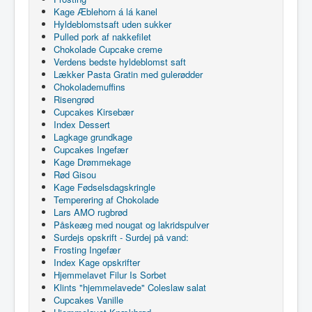
Kage Æblehorn á lá kanel
Hyldeblomstsaft uden sukker
Pulled pork af nakkefilet
Chokolade Cupcake creme
Verdens bedste hyldeblomst saft
Lækker Pasta Gratin med gulerødder
Chokolademuffins
Risengrød
Cupcakes Kirsebær
Index Dessert
Lagkage grundkage
Cupcakes Ingefær
Kage Drømmekage
Rød Gisou
Kage Fødselsdagskringle
Temperering af Chokolade
Lars AMO rugbrød
Påskeæg med nougat og lakridspulver
Surdejs opskrift - Surdej på vand:
Frosting Ingefær
Index Kage opskrifter
Hjemmelavet Filur Is Sorbet
Klints "hjemmelavede" Coleslaw salat
Cupcakes Vanille