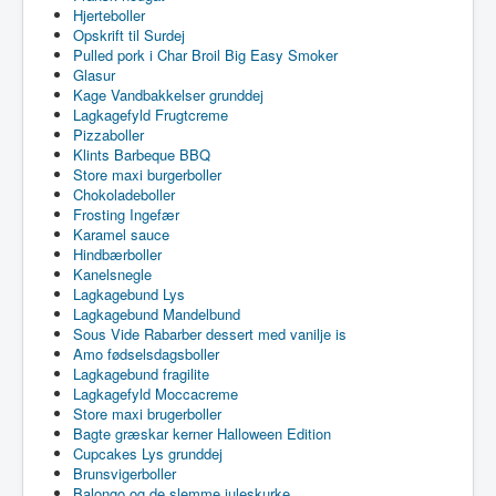
Hjerteboller
Opskrift til Surdej
Pulled pork i Char Broil Big Easy Smoker
Glasur
Kage Vandbakkelser grunddej
Lagkagefyld Frugtcreme
Pizzaboller
Klints Barbeque BBQ
Store maxi burgerboller
Chokoladeboller
Frosting Ingefær
Karamel sauce
Hindbærboller
Kanelsnegle
Lagkagebund Lys
Lagkagebund Mandelbund
Sous Vide Rabarber dessert med vanilje is
Amo fødselsdagsboller
Lagkagebund fragilite
Lagkagefyld Moccacreme
Store maxi brugerboller
Bagte græskar kerner Halloween Edition
Cupcakes Lys grunddej
Brunsvigerboller
Balongo og de slemme juleskurke