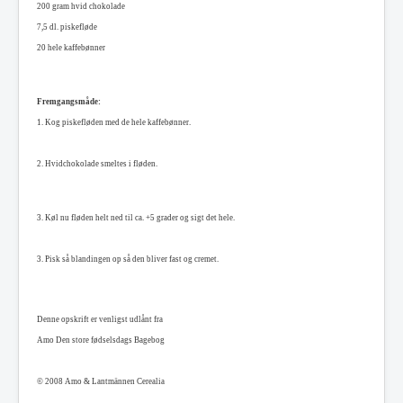
200 gram hvid chokolade
7,5 dl. piskefløde
20 hele kaffebønner
F
remgangsmåde:
1.
Kog piskefløden med de hele kaffebønner.
2. Hvidchokolade smeltes i fløden.
3. Køl nu fløden helt ned til ca. +5 grader og sigt det hele.
3. Pisk så blandingen op så den bliver fast og cremet.
Denne opskrift er venligst udlånt fra
Amo Den store fødselsdags Bagebog
© 2008 Amo & Lantmännen Cerealia