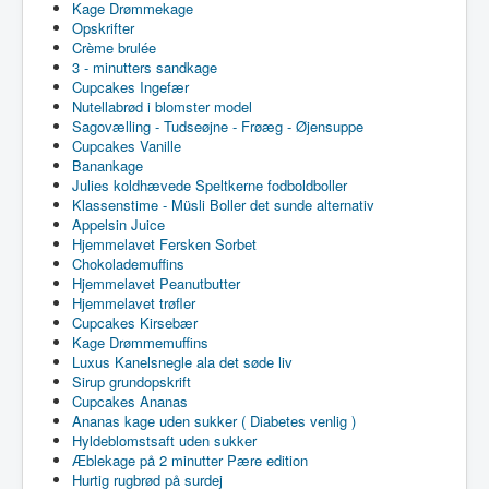
Kage Drømmekage
Opskrifter
Crème brulée
3 - minutters sandkage
Cupcakes Ingefær
Nutellabrød i blomster model
Sagovælling - Tudseøjne - Frøæg - Øjensuppe
Cupcakes Vanille
Banankage
Julies koldhævede Speltkerne fodboldboller
Klassenstime - Müsli Boller det sunde alternativ
Appelsin Juice
Hjemmelavet Fersken Sorbet
Chokolademuffins
Hjemmelavet Peanutbutter
Hjemmelavet trøfler
Cupcakes Kirsebær
Kage Drømmemuffins
Luxus Kanelsnegle ala det søde liv
Sirup grundopskrift
Cupcakes Ananas
Ananas kage uden sukker ( Diabetes venlig )
Hyldeblomstsaft uden sukker
Æblekage på 2 minutter Pære edition
Hurtig rugbrød på surdej