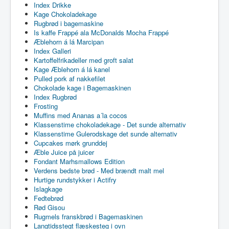
Index Drikke
Kage Chokoladekage
Rugbrød i bagemaskine
Is kaffe Frappé ala McDonalds Mocha Frappé
Æblehorn á lá Marcipan
Index Galleri
Kartoffelfrikadeller med groft salat
Kage Æblehorn á lá kanel
Pulled pork af nakkefilet
Chokolade kage i Bagemaskinen
Index Rugbrød
Frosting
Muffins med Ananas a´la cocos
Klassenstime chokoladekage - Det sunde alternativ
Klassenstime Gulerodskage det sunde alternativ
Cupcakes mørk grunddej
Æble Juice på juicer
Fondant Marhsmallows Edition
Verdens bedste brød - Med brændt malt mel
Hurtige rundstykker i Actifry
Islagkage
Fedtebrød
Rød Gisou
Rugmels franskbrød i Bagemaskinen
Langtidsstegt flæskesteg i ovn