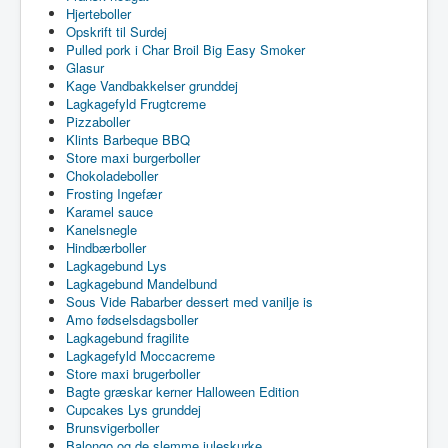
Hjerteboller
Opskrift til Surdej
Pulled pork i Char Broil Big Easy Smoker
Glasur
Kage Vandbakkelser grunddej
Lagkagefyld Frugtcreme
Pizzaboller
Klints Barbeque BBQ
Store maxi burgerboller
Chokoladeboller
Frosting Ingefær
Karamel sauce
Kanelsnegle
Hindbærboller
Lagkagebund Lys
Lagkagebund Mandelbund
Sous Vide Rabarber dessert med vanilje is
Amo fødselsdagsboller
Lagkagebund fragilite
Lagkagefyld Moccacreme
Store maxi brugerboller
Bagte græskar kerner Halloween Edition
Cupcakes Lys grunddej
Brunsvigerboller
Balongo og de slemme juleskurke