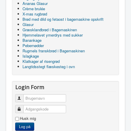
Ananas Glasur
Crème brulée
X-mas rugbrød
Brød med dild og fetaost i bagemaskine opskrift
Glasur
Græsklandbrød i Bagemaskinen
Hjemmelavet ymerdrys med sukker
Banankage
Pebernødder
Rugmels franskbrød i Bagemaskinen
Islagkage
Klatkager af risengrød
Langtidsstegt flæskesteg i ovn
Login Form
Brugernavn
Adgangskode
Husk mig
Log på