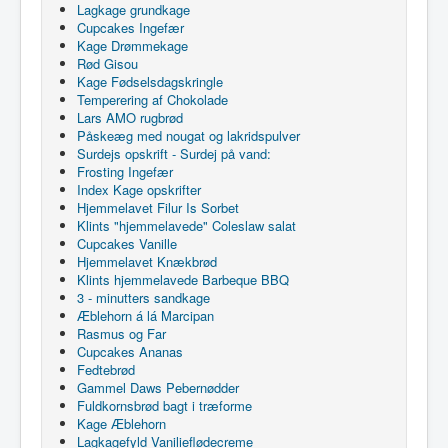
Lagkage grundkage
Cupcakes Ingefær
Kage Drømmekage
Rød Gisou
Kage Fødselsdagskringle
Temperering af Chokolade
Lars AMO rugbrød
Påskeæg med nougat og lakridspulver
Surdejs opskrift - Surdej på vand:
Frosting Ingefær
Index Kage opskrifter
Hjemmelavet Filur Is Sorbet
Klints "hjemmelavede" Coleslaw salat
Cupcakes Vanille
Hjemmelavet Knækbrød
Klints hjemmelavede Barbeque BBQ
3 - minutters sandkage
Æblehorn á lá Marcipan
Rasmus og Far
Cupcakes Ananas
Fedtebrød
Gammel Daws Pebernødder
Fuldkornsbrød bagt i træforme
Kage Æblehorn
Lagkagefyld Vanilieflødecreme