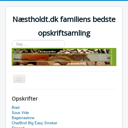
Næstholdt.dk familiens bedste
opskriftsamling
Søg
…
Skift
navigation
Home
Opskrifter
Tefal Actifry Essential
Brød
Sous Vide
Bagemaskine
CharBroil Big Easy Smoker
Dessert