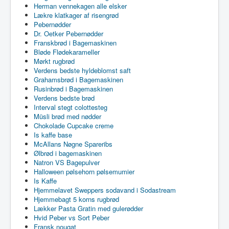
Herman vennekagen alle elsker
Lækre klatkager af risengrød
Pebernødder
Dr. Oetker Pebernødder
Franskbrød i Bagemaskinen
Bløde Flødekarameller
Mørkt rugbrød
Verdens bedste hyldeblomst saft
Grahamsbrød i Bagemaskinen
Rusinbrød i Bagemaskinen
Verdens bedste brød
Interval stegt colottesteg
Müsli brød med nødder
Chokolade Cupcake creme
Is kaffe base
McAllans Nøgne Spareribs
Ølbrød i bagemaskinen
Natron VS Bagepulver
Halloween pølsehorn pølsemumier
Is Kaffe
Hjemmelavet Sweppers sodavand i Sodastream
Hjemmebagt 5 korns rugbrød
Lækker Pasta Gratin med gulerødder
Hvid Peber vs Sort Peber
Fransk nougat