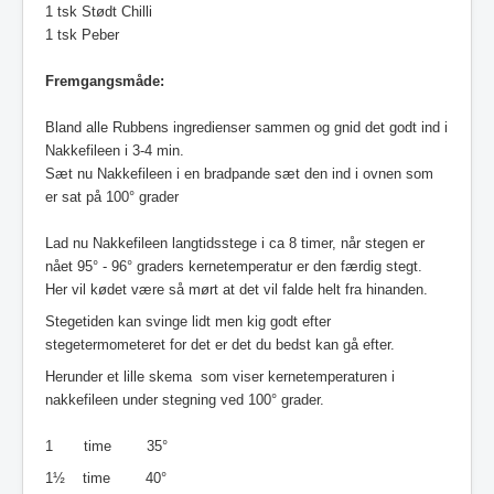
1 tsk Stødt Chilli
1 tsk Peber
Fremgangsmåde:
Bland alle Rubbens ingredienser sammen og gnid det godt ind i
Nakkefileen i 3-4 min.
Sæt nu Nakkefileen i en bradpande sæt den ind i ovnen som
er sat på 100
°
grader
Lad nu Nakkefileen langtidsstege i ca 8 timer, når stegen er
nået 95
° - 96
° graders kernetemperatur er den færdig stegt.
Her vil kødet være så mørt at det vil falde helt fra hinanden.
Stegetiden kan svinge lidt men kig godt efter
stegetermometeret for det er det du bedst kan gå efter.
Herunder et lille skema som viser kernetemperaturen i
nakkefileen under stegning ved 100° grader.
1 time 35
°
1½ time 40
°