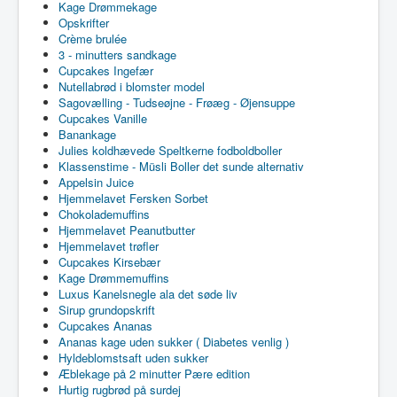
Kage Drømmekage
Opskrifter
Crème brulée
3 - minutters sandkage
Cupcakes Ingefær
Nutellabrød i blomster model
Sagovælling - Tudseøjne - Frøæg - Øjensuppe
Cupcakes Vanille
Banankage
Julies koldhævede Speltkerne fodboldboller
Klassenstime - Müsli Boller det sunde alternativ
Appelsin Juice
Hjemmelavet Fersken Sorbet
Chokolademuffins
Hjemmelavet Peanutbutter
Hjemmelavet trøfler
Cupcakes Kirsebær
Kage Drømmemuffins
Luxus Kanelsnegle ala det søde liv
Sirup grundopskrift
Cupcakes Ananas
Ananas kage uden sukker ( Diabetes venlig )
Hyldeblomstsaft uden sukker
Æblekage på 2 minutter Pære edition
Hurtig rugbrød på surdej