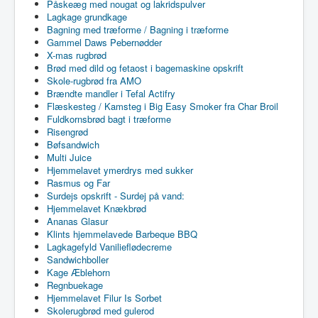
Påskeæg med nougat og lakridspulver
Lagkage grundkage
Bagning med træforme / Bagning i træforme
Gammel Daws Pebernødder
X-mas rugbrød
Brød med dild og fetaost i bagemaskine opskrift
Skole-rugbrød fra AMO
Brændte mandler i Tefal Actifry
Flæskesteg / Kamsteg i Big Easy Smoker fra Char Broil
Fuldkornsbrød bagt i træforme
Risengrød
Bøfsandwich
Multi Juice
Hjemmelavet ymerdrys med sukker
Rasmus og Far
Surdejs opskrift - Surdej på vand:
Hjemmelavet Knækbrød
Ananas Glasur
Klints hjemmelavede Barbeque BBQ
Lagkagefyld Vanilieflødecreme
Sandwichboller
Kage Æblehorn
Regnbuekage
Hjemmelavet Filur Is Sorbet
Skolerugbrød med gulerod