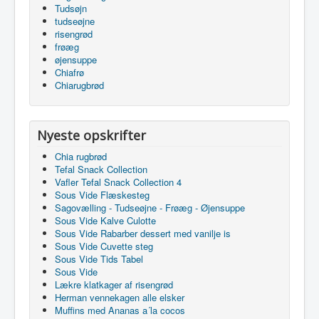
Tudsøjn
tudseøjne
risengrød
frøæg
øjensuppe
Chiafrø
Chiarugbrød
Nyeste opskrifter
Chia rugbrød
Tefal Snack Collection
Vafler Tefal Snack Collection 4
Sous Vide Flæskesteg
Sagovælling - Tudseøjne - Frøæg - Øjensuppe
Sous Vide Kalve Culotte
Sous Vide Rabarber dessert med vanilje is
Sous Vide Cuvette steg
Sous Vide Tids Tabel
Sous Vide
Lækre klatkager af risengrød
Herman vennekagen alle elsker
Muffins med Ananas a´la cocos