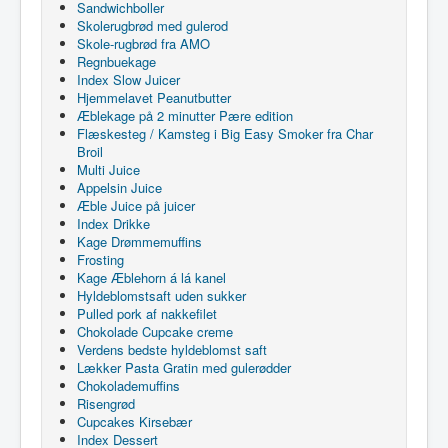
Sandwichboller
Skolerugbrød med gulerod
Skole-rugbrød fra AMO
Regnbuekage
Index Slow Juicer
Hjemmelavet Peanutbutter
Æblekage på 2 minutter Pære edition
Flæskesteg / Kamsteg i Big Easy Smoker fra Char
Broil
Multi Juice
Appelsin Juice
Æble Juice på juicer
Index Drikke
Kage Drømmemuffins
Frosting
Kage Æblehorn á lá kanel
Hyldeblomstsaft uden sukker
Pulled pork af nakkefilet
Chokolade Cupcake creme
Verdens bedste hyldeblomst saft
Lækker Pasta Gratin med gulerødder
Chokolademuffins
Risengrød
Cupcakes Kirsebær
Index Dessert