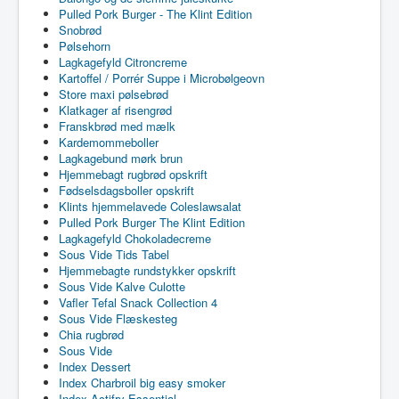
Pulled Pork Burger - The Klint Edition
Snobrød
Pølsehorn
Lagkagefyld Citroncreme
Kartoffel / Porrér Suppe i Microbølgeovn
Store maxi pølsebrød
Klatkager af risengrød
Franskbrød med mælk
Kardemommeboller
Lagkagebund mørk brun
Hjemmebagt rugbrød opskrift
Fødselsdagsboller opskrift
Klints hjemmelavede Coleslawsalat
Pulled Pork Burger The Klint Edition
Lagkagefyld Chokoladecreme
Sous Vide Tids Tabel
Hjemmebagte rundstykker opskrift
Sous Vide Kalve Culotte
Vafler Tefal Snack Collection 4
Sous Vide Flæskesteg
Chia rugbrød
Sous Vide
Index Dessert
Index Charbroil big easy smoker
Index Actifry Essential