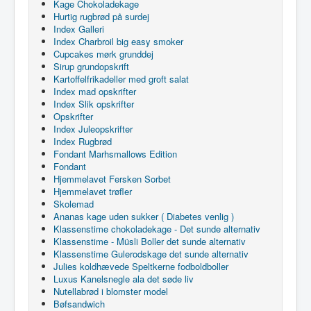
Kage Chokoladekage
Hurtig rugbrød på surdej
Index Galleri
Index Charbroil big easy smoker
Cupcakes mørk grunddej
Sirup grundopskrift
Kartoffelfrikadeller med groft salat
Index mad opskrifter
Index Slik opskrifter
Opskrifter
Index Juleopskrifter
Index Rugbrød
Fondant Marhsmallows Edition
Fondant
Hjemmelavet Fersken Sorbet
Hjemmelavet trøfler
Skolemad
Ananas kage uden sukker ( Diabetes venlig )
Klassenstime chokoladekage - Det sunde alternativ
Klassenstime - Müsli Boller det sunde alternativ
Klassenstime Gulerodskage det sunde alternativ
Julies koldhævede Speltkerne fodboldboller
Luxus Kanelsnegle ala det søde liv
Nutellabrød i blomster model
Bøfsandwich