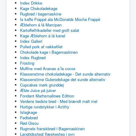
Index Drikke
Kage Chokoladekage
Rugbrød i bagemaskine
Is kaffe Frappé ala McDonalds Mocha Frappé
Æblehorn á lá Marcipan
Kartoffelfrikadeller med groft salat
Kage Æblehorn á lá kanel
Index Galleri
Pulled pork af nakkefilet
Chokolade kage i Bagemaskinen
Index Rugbrød
Frosting
Muffins med Ananas a´la cocos
Klassenstime chokoladekage - Det sunde alternativ
Klassenstime Gulerodskage det sunde alternativ
Cupcakes mørk grunddej
Æble Juice på juicer
Fondant Marhsmallows Edition
Verdens bedste brød - Med brændt malt mel
Hurtige rundstykker i Actifry
Islagkage
Fedtebrød
Rød Gisou
Rugmels franskbrød i Bagemaskinen
Langtidsstegt flæskesteg i ovn