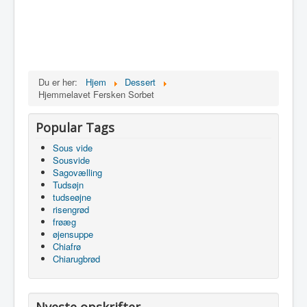
Du er her:
Hjem
Dessert
Hjemmelavet Fersken Sorbet
Popular Tags
Sous vide
Sousvide
Sagovælling
Tudsøjn
tudseøjne
risengrød
frøæg
øjensuppe
Chiafrø
Chiarugbrød
Nyeste opskrifter