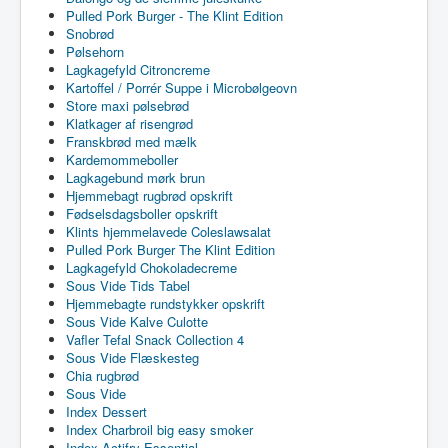
Pulled Pork Burger - The Klint Edition
Snobrød
Pølsehorn
Lagkagefyld Citroncreme
Kartoffel / Porrér Suppe i Microbølgeovn
Store maxi pølsebrød
Klatkager af risengrød
Franskbrød med mælk
Kardemommeboller
Lagkagebund mørk brun
Hjemmebagt rugbrød opskrift
Fødselsdagsboller opskrift
Klints hjemmelavede Coleslawsalat
Pulled Pork Burger The Klint Edition
Lagkagefyld Chokoladecreme
Sous Vide Tids Tabel
Hjemmebagte rundstykker opskrift
Sous Vide Kalve Culotte
Vafler Tefal Snack Collection 4
Sous Vide Flæskesteg
Chia rugbrød
Sous Vide
Index Dessert
Index Charbroil big easy smoker
Index Actifry Essential