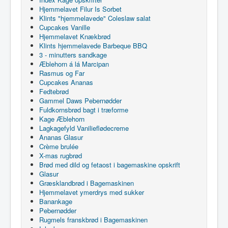
Hjemmelavet Filur Is Sorbet
Klints "hjemmelavede" Coleslaw salat
Cupcakes Vanille
Hjemmelavet Knækbrød
Klints hjemmelavede Barbeque BBQ
3 - minutters sandkage
Æblehorn á lá Marcipan
Rasmus og Far
Cupcakes Ananas
Fedtebrød
Gammel Daws Pebernødder
Fuldkornsbrød bagt i træforme
Kage Æblehorn
Lagkagefyld Vanilieflødecreme
Ananas Glasur
Crème brulée
X-mas rugbrød
Brød med dild og fetaost i bagemaskine opskrift
Glasur
Græsklandbrød i Bagemaskinen
Hjemmelavet ymerdrys med sukker
Banankage
Pebernødder
Rugmels franskbrød i Bagemaskinen