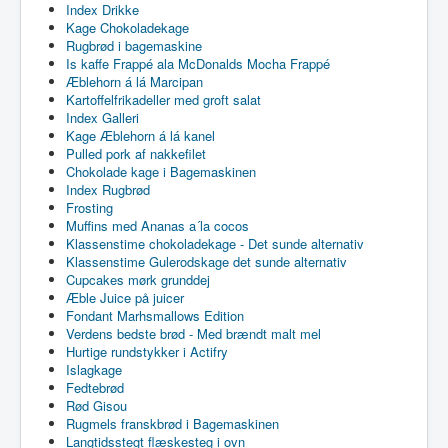
Index Drikke
Kage Chokoladekage
Rugbrød i bagemaskine
Is kaffe Frappé ala McDonalds Mocha Frappé
Æblehorn á lá Marcipan
Kartoffelfrikadeller med groft salat
Index Galleri
Kage Æblehorn á lá kanel
Pulled pork af nakkefilet
Chokolade kage i Bagemaskinen
Index Rugbrød
Frosting
Muffins med Ananas a´la cocos
Klassenstime chokoladekage - Det sunde alternativ
Klassenstime Gulerodskage det sunde alternativ
Cupcakes mørk grunddej
Æble Juice på juicer
Fondant Marhsmallows Edition
Verdens bedste brød - Med brændt malt mel
Hurtige rundstykker i Actifry
Islagkage
Fedtebrød
Rød Gisou
Rugmels franskbrød i Bagemaskinen
Langtidsstegt flæskesteg i ovn