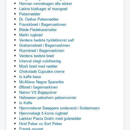
Herman vennekagen alle elsker
Lækre klatkager af risengrød
Pebernødder
Dr. Oetker Pebernødder
Franskbrød i Bagemaskinen
Bløde Flødekarameller
Mørkt rugbrød
Verdens bedste hyldeblomst saft
Grahamsbrød i Bagemaskinen
Rusinbrød i Bagemaskinen
Verdens bedste brød
Interval stegt colottesteg
Müsli brød med nødder
Chokolade Cupcake creme
Is kaffe base
McAllans Nøgne Spareribs
Ølbrød i bagemaskinen
Natron VS Bagepulver
Halloween pølsehorn pølsemumier
Is Kaffe
Hjemmelavet Sweppers sodavand i Sodastream
Hjemmebagt 5 korns rugbrød
Lækker Pasta Gratin med gulerødder
Hvid Peber vs Sort Peber
Fransk nougat