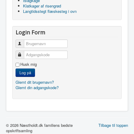
Islagkage
Klatkager af risengrød
Langtidsstegt flæskesteg i ovn
Login Form
Brugernavn
Adgangskode
Husk mig
Log på
Glemt dit brugernavn?
Glemt din adgangskode?
© 2026 Næstholdt.dk familiens bedste
Tilbage til toppen
opskriftsamling