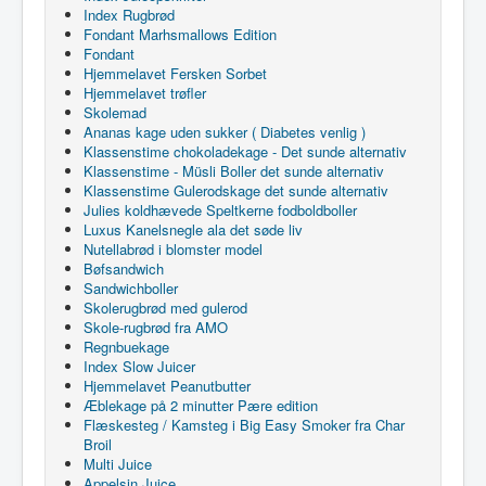
Index Rugbrød
Fondant Marhsmallows Edition
Fondant
Hjemmelavet Fersken Sorbet
Hjemmelavet trøfler
Skolemad
Ananas kage uden sukker ( Diabetes venlig )
Klassenstime chokoladekage - Det sunde alternativ
Klassenstime - Müsli Boller det sunde alternativ
Klassenstime Gulerodskage det sunde alternativ
Julies koldhævede Speltkerne fodboldboller
Luxus Kanelsnegle ala det søde liv
Nutellabrød i blomster model
Bøfsandwich
Sandwichboller
Skolerugbrød med gulerod
Skole-rugbrød fra AMO
Regnbuekage
Index Slow Juicer
Hjemmelavet Peanutbutter
Æblekage på 2 minutter Pære edition
Flæskesteg / Kamsteg i Big Easy Smoker fra Char
Broil
Multi Juice
Appelsin Juice