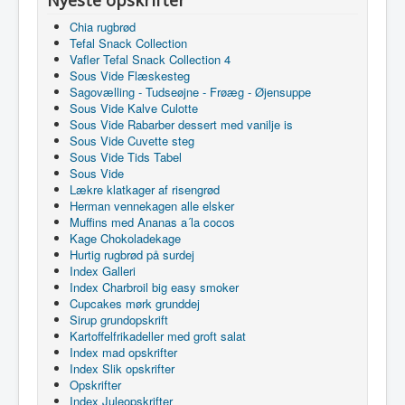
Chia rugbrød
Tefal Snack Collection
Vafler Tefal Snack Collection 4
Sous Vide Flæskesteg
Sagovælling - Tudseøjne - Frøæg - Øjensuppe
Sous Vide Kalve Culotte
Sous Vide Rabarber dessert med vanilje is
Sous Vide Cuvette steg
Sous Vide Tids Tabel
Sous Vide
Lækre klatkager af risengrød
Herman vennekagen alle elsker
Muffins med Ananas a´la cocos
Kage Chokoladekage
Hurtig rugbrød på surdej
Index Galleri
Index Charbroil big easy smoker
Cupcakes mørk grunddej
Sirup grundopskrift
Kartoffelfrikadeller med groft salat
Index mad opskrifter
Index Slik opskrifter
Opskrifter
Index Juleopskrifter