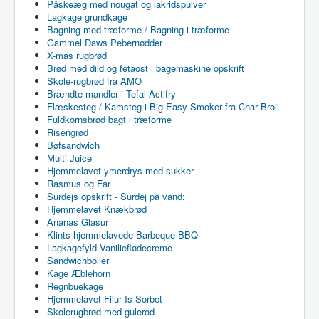
Påskeæg med nougat og lakridspulver
Lagkage grundkage
Bagning med træforme / Bagning i træforme
Gammel Daws Pebernødder
X-mas rugbrød
Brød med dild og fetaost i bagemaskine opskrift
Skole-rugbrød fra AMO
Brændte mandler i Tefal Actifry
Flæskesteg / Kamsteg i Big Easy Smoker fra Char Broil
Fuldkornsbrød bagt i træforme
Risengrød
Bøfsandwich
Multi Juice
Hjemmelavet ymerdrys med sukker
Rasmus og Far
Surdejs opskrift - Surdej på vand:
Hjemmelavet Knækbrød
Ananas Glasur
Klints hjemmelavede Barbeque BBQ
Lagkagefyld Vanilieflødecreme
Sandwichboller
Kage Æblehorn
Regnbuekage
Hjemmelavet Filur Is Sorbet
Skolerugbrød med gulerod