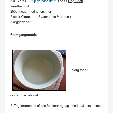
3 dl Sirup (
Sirup grundopskrift
) obs !
Dog uden
vanillie
obs!
250g meget modne ferskner
2 spsk Citronsaft ( Svarer til ca ½ citron )
3 æggehvider
Fremgangsmåde:
1. Sørg for at
din
Sirup
er afkølet.
2. Tag kærnen ud af alle ferskner og tag skindet af fersknerne