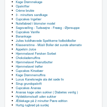
Kage Drømmekage
Opskrifter
Crème brulée
3 - minutters sandkage
Cupcakes Ingefær
Nutellabrød i blomster model
Sagovælling - Tudseøjne - Frøæg - Øjensuppe
Cupcakes Vanille
Banankage
Julies koldhævede Speltkerne fodboldboller
Klassenstime - Müsli Boller det sunde alternativ
Appelsin Juice
Hjemmelavet Fersken Sorbet
Chokolademuffins
Hjemmelavet Peanutbutter
Hjemmelavet trøfler
Cupcakes Kirsebær
Kage Drømmemuffins
Luxus Kanelsnegle ala det søde liv
Sirup grundopskrift
Cupcakes Ananas
Ananas kage uden sukker ( Diabetes venlig )
Hyldeblomstsaft uden sukker
Æblekage på 2 minutter Pære edition
Hurtig rugbrød på surdej