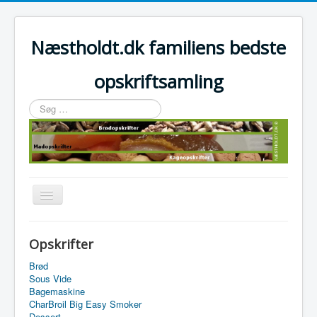
Næstholdt.dk familiens bedste
opskriftsamling
Søg
…
Skift
navigation
Home
Opskrifter
Tefal Actifry Essential
Brød
Sous Vide
Bagemaskine
CharBroil Big Easy Smoker
Dessert