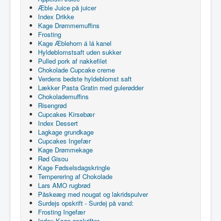
Æble Juice på juicer
Index Drikke
Kage Drømmemuffins
Frosting
Kage Æblehorn á lá kanel
Hyldeblomstsaft uden sukker
Pulled pork af nakkefilet
Chokolade Cupcake creme
Verdens bedste hyldeblomst saft
Lækker Pasta Gratin med gulerødder
Chokolademuffins
Risengrød
Cupcakes Kirsebær
Index Dessert
Lagkage grundkage
Cupcakes Ingefær
Kage Drømmekage
Rød Gisou
Kage Fødselsdagskringle
Temperering af Chokolade
Lars AMO rugbrød
Påskeæg med nougat og lakridspulver
Surdejs opskrift - Surdej på vand:
Frosting Ingefær
Index Kage opskrifter