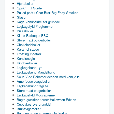
Hjerteboller
Opskrift til Surdej
Pulled pork i Char Broil Big Easy Smoker
Glasur
Kage Vandbakkelser grunddej
Lagkagefyld Frugtcreme
Pizzaboller
Klints Barbeque BBQ
Store maxi burgerboller
Chokoladeboller
Karamel sauce
Frosting Ingefær
Kanelsnegle
Hindbærboller
Lagkagebund Lys
Lagkagebund Mandelbund
Sous Vide Rabarber dessert med vanilje is
Amo fødselsdagsboller
Lagkagebund fragilite
Store maxi brugerboller
Lagkagefyld Moccacreme
Bagte græskar kerner Halloween Edition
Cupcakes Lys grunddej
Brunsvigerboller
Balongo og de slemme juleskurke