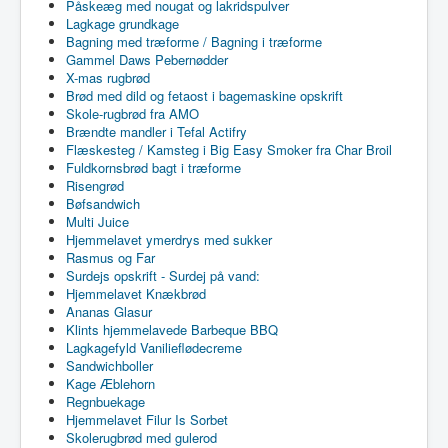
Påskeæg med nougat og lakridspulver
Lagkage grundkage
Bagning med træforme / Bagning i træforme
Gammel Daws Pebernødder
X-mas rugbrød
Brød med dild og fetaost i bagemaskine opskrift
Skole-rugbrød fra AMO
Brændte mandler i Tefal Actifry
Flæskesteg / Kamsteg i Big Easy Smoker fra Char Broil
Fuldkornsbrød bagt i træforme
Risengrød
Bøfsandwich
Multi Juice
Hjemmelavet ymerdrys med sukker
Rasmus og Far
Surdejs opskrift - Surdej på vand:
Hjemmelavet Knækbrød
Ananas Glasur
Klints hjemmelavede Barbeque BBQ
Lagkagefyld Vanilieflødecreme
Sandwichboller
Kage Æblehorn
Regnbuekage
Hjemmelavet Filur Is Sorbet
Skolerugbrød med gulerod