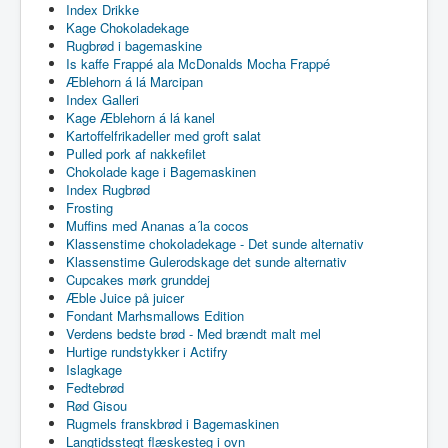
Index Drikke
Kage Chokoladekage
Rugbrød i bagemaskine
Is kaffe Frappé ala McDonalds Mocha Frappé
Æblehorn á lá Marcipan
Index Galleri
Kage Æblehorn á lá kanel
Kartoffelfrikadeller med groft salat
Pulled pork af nakkefilet
Chokolade kage i Bagemaskinen
Index Rugbrød
Frosting
Muffins med Ananas a´la cocos
Klassenstime chokoladekage - Det sunde alternativ
Klassenstime Gulerodskage det sunde alternativ
Cupcakes mørk grunddej
Æble Juice på juicer
Fondant Marhsmallows Edition
Verdens bedste brød - Med brændt malt mel
Hurtige rundstykker i Actifry
Islagkage
Fedtebrød
Rød Gisou
Rugmels franskbrød i Bagemaskinen
Langtidsstegt flæskesteg i ovn