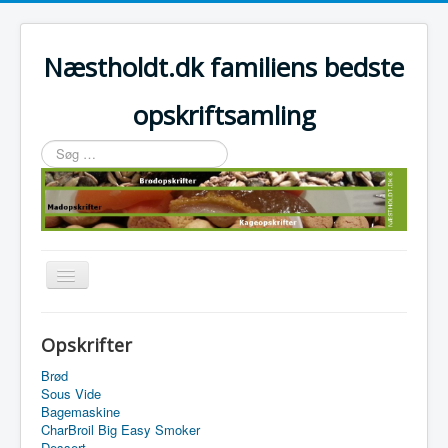
Næstholdt.dk familiens bedste
opskriftsamling
Søg
…
Skift
navigation
Home
Opskrifter
Tefal Actifry Essential
Brød
Sous Vide
Bagemaskine
CharBroil Big Easy Smoker
Dessert