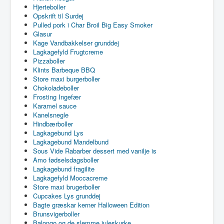
Hjerteboller
Opskrift til Surdej
Pulled pork i Char Broil Big Easy Smoker
Glasur
Kage Vandbakkelser grunddej
Lagkagefyld Frugtcreme
Pizzaboller
Klints Barbeque BBQ
Store maxi burgerboller
Chokoladeboller
Frosting Ingefær
Karamel sauce
Kanelsnegle
Hindbærboller
Lagkagebund Lys
Lagkagebund Mandelbund
Sous Vide Rabarber dessert med vanilje is
Amo fødselsdagsboller
Lagkagebund fragilite
Lagkagefyld Moccacreme
Store maxi brugerboller
Cupcakes Lys grunddej
Bagte græskar kerner Halloween Edition
Brunsvigerboller
Balongo og de slemme juleskurke