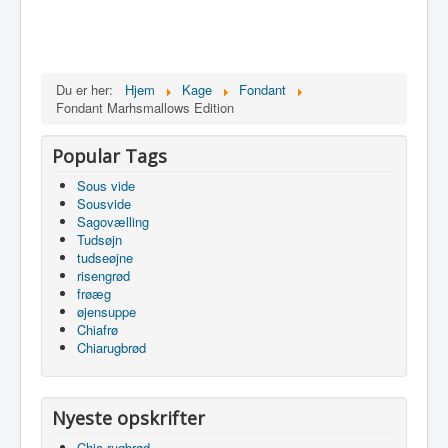
Du er her:
Hjem
Kage
Fondant
Fondant Marhsmallows Edition
Popular Tags
Sous vide
Sousvide
Sagovælling
Tudsøjn
tudseøjne
risengrød
frøæg
øjensuppe
Chiafrø
Chiarugbrød
Nyeste opskrifter
Chia rugbrød