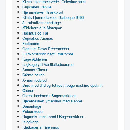
Klints "hjemmelavede" Coleslaw salat
Cupcakes Vanille
Hjemmelavet Knækbrød
Klints hjemmelavede Barbeque BBQ
3 - minutters sandkage
Æblehorn á lá Marcipan
Rasmus og Far
Cupcakes Ananas
Fedtebrød
Gammel Daws Pebernødder
Fuldkornsbrød bagt i træforme
Kage Æblehorn
Lagkagefyld Vanilieflødecreme
Ananas Glasur
Crème brulée
X-mas rugbrød
Brød med dild og fetaost i bagemaskine opskrift
Glasur
Græsklandbrød i Bagemaskinen
Hjemmelavet ymerdrys med sukker
Banankage
Pebernødder
Rugmels franskbrød i Bagemaskinen
Islagkage
Klatkager af risengrød