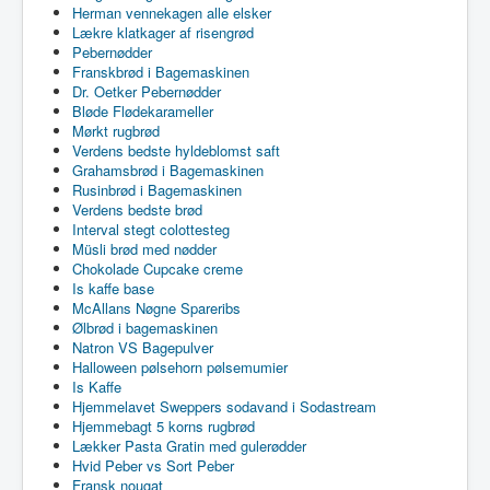
Herman vennekagen alle elsker
Lækre klatkager af risengrød
Pebernødder
Franskbrød i Bagemaskinen
Dr. Oetker Pebernødder
Bløde Flødekarameller
Mørkt rugbrød
Verdens bedste hyldeblomst saft
Grahamsbrød i Bagemaskinen
Rusinbrød i Bagemaskinen
Verdens bedste brød
Interval stegt colottesteg
Müsli brød med nødder
Chokolade Cupcake creme
Is kaffe base
McAllans Nøgne Spareribs
Ølbrød i bagemaskinen
Natron VS Bagepulver
Halloween pølsehorn pølsemumier
Is Kaffe
Hjemmelavet Sweppers sodavand i Sodastream
Hjemmebagt 5 korns rugbrød
Lækker Pasta Gratin med gulerødder
Hvid Peber vs Sort Peber
Fransk nougat