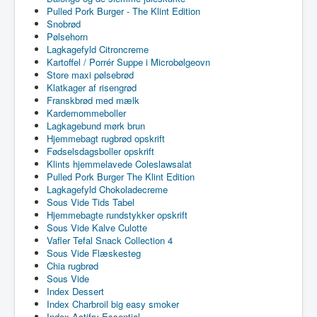
Pulled Pork Burger - The Klint Edition
Snobrød
Pølsehorn
Lagkagefyld Citroncreme
Kartoffel / Porrér Suppe i Microbølgeovn
Store maxi pølsebrød
Klatkager af risengrød
Franskbrød med mælk
Kardemommeboller
Lagkagebund mørk brun
Hjemmebagt rugbrød opskrift
Fødselsdagsboller opskrift
Klints hjemmelavede Coleslawsalat
Pulled Pork Burger The Klint Edition
Lagkagefyld Chokoladecreme
Sous Vide Tids Tabel
Hjemmebagte rundstykker opskrift
Sous Vide Kalve Culotte
Vafler Tefal Snack Collection 4
Sous Vide Flæskesteg
Chia rugbrød
Sous Vide
Index Dessert
Index Charbroil big easy smoker
Index Actifry Essential