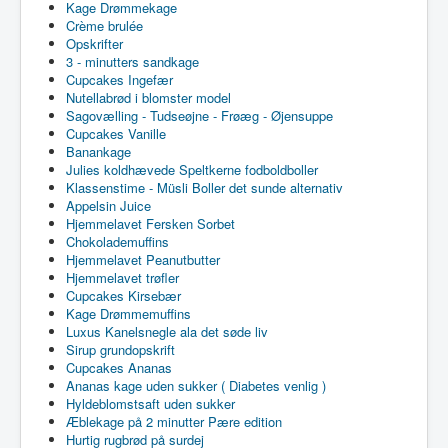
Kage Drømmekage
Crème brulée
Opskrifter
3 - minutters sandkage
Cupcakes Ingefær
Nutellabrød i blomster model
Sagovælling - Tudseøjne - Frøæg - Øjensuppe
Cupcakes Vanille
Banankage
Julies koldhævede Speltkerne fodboldboller
Klassenstime - Müsli Boller det sunde alternativ
Appelsin Juice
Hjemmelavet Fersken Sorbet
Chokolademuffins
Hjemmelavet Peanutbutter
Hjemmelavet trøfler
Cupcakes Kirsebær
Kage Drømmemuffins
Luxus Kanelsnegle ala det søde liv
Sirup grundopskrift
Cupcakes Ananas
Ananas kage uden sukker ( Diabetes venlig )
Hyldeblomstsaft uden sukker
Æblekage på 2 minutter Pære edition
Hurtig rugbrød på surdej