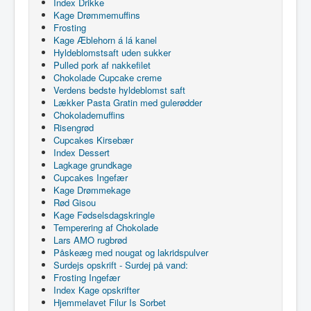
Index Drikke
Kage Drømmemuffins
Frosting
Kage Æblehorn á lá kanel
Hyldeblomstsaft uden sukker
Pulled pork af nakkefilet
Chokolade Cupcake creme
Verdens bedste hyldeblomst saft
Lækker Pasta Gratin med gulerødder
Chokolademuffins
Risengrød
Cupcakes Kirsebær
Index Dessert
Lagkage grundkage
Cupcakes Ingefær
Kage Drømmekage
Rød Gisou
Kage Fødselsdagskringle
Temperering af Chokolade
Lars AMO rugbrød
Påskeæg med nougat og lakridspulver
Surdejs opskrift - Surdej på vand:
Frosting Ingefær
Index Kage opskrifter
Hjemmelavet Filur Is Sorbet