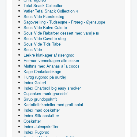
Tefal Snack Collection
Vafler Tefal Snack Collection 4
Sous Vide Flæskesteg
Sagovælling - Tudseøjne - Frøæg - Øjensuppe
Sous Vide Kalve Culotte
Sous Vide Rabarber dessert med vanilje is
Sous Vide Cuvette steg
Sous Vide Tids Tabel
Sous Vide
Lækre klatkager af risengrød
Herman vennekagen alle elsker
Muffins med Ananas a´la cocos
Kage Chokoladekage
Hurtig rugbrød på surdej
Index Galleri
Index Charbroil big easy smoker
Cupcakes mørk grunddej
Sirup grundopskrift
Kartoffelfrikadeller med groft salat
Index mad opskrifter
Index Slik opskrifter
Opskrifter
Index Juleopskrifter
Index Rugbrød