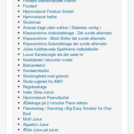
Fondant Marhsmallows Edition
Fondant
Hjemmelavet Fersken Sorbet
Hjemmelavet trøfler
Skolemad
Ananas kage uden sukker ( Diabetes venlig )
Klassenstime chokoladekage - Det sunde alternativ
Klassenstime - Müsli Boller det sunde alternativ
Klassenstime Gulerodskage det sunde alternativ
Julies koldhævede Speltkerne fodboldboller
Luxus Kanelsnegle ala det søde liv
Nutellabrød i blomster model
Bøfsandwich
Sandwichboller
Skolerugbrød med gulerod
Skole-rugbrød fra AMO
Regnbuekage
Index Slow Juicer
Hjemmelavet Peanutbutter
Æblekage på 2 minutter Pære edition
Flæskesteg / Kamsteg i Big Easy Smoker fra Char
Broil
Multi Juice
Appelsin Juice
Æble Juice på juicer