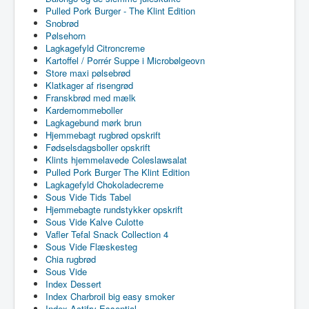
Pulled Pork Burger - The Klint Edition
Snobrød
Pølsehorn
Lagkagefyld Citroncreme
Kartoffel / Porrér Suppe i Microbølgeovn
Store maxi pølsebrød
Klatkager af risengrød
Franskbrød med mælk
Kardemommeboller
Lagkagebund mørk brun
Hjemmebagt rugbrød opskrift
Fødselsdagsboller opskrift
Klints hjemmelavede Coleslawsalat
Pulled Pork Burger The Klint Edition
Lagkagefyld Chokoladecreme
Sous Vide Tids Tabel
Hjemmebagte rundstykker opskrift
Sous Vide Kalve Culotte
Vafler Tefal Snack Collection 4
Sous Vide Flæskesteg
Chia rugbrød
Sous Vide
Index Dessert
Index Charbroil big easy smoker
Index Actifry Essential