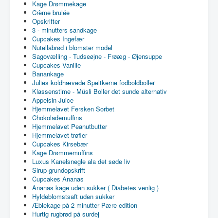
Kage Drømmekage
Crème brulée
Opskrifter
3 - minutters sandkage
Cupcakes Ingefær
Nutellabrød i blomster model
Sagovælling - Tudseøjne - Frøæg - Øjensuppe
Cupcakes Vanille
Banankage
Julies koldhævede Speltkerne fodboldboller
Klassenstime - Müsli Boller det sunde alternativ
Appelsin Juice
Hjemmelavet Fersken Sorbet
Chokolademuffins
Hjemmelavet Peanutbutter
Hjemmelavet trøfler
Cupcakes Kirsebær
Kage Drømmemuffins
Luxus Kanelsnegle ala det søde liv
Sirup grundopskrift
Cupcakes Ananas
Ananas kage uden sukker ( Diabetes venlig )
Hyldeblomstsaft uden sukker
Æblekage på 2 minutter Pære edition
Hurtig rugbrød på surdej