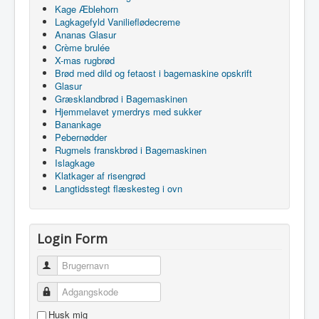
Kage Æblehorn
Lagkagefyld Vanilieflødecreme
Ananas Glasur
Crème brulée
X-mas rugbrød
Brød med dild og fetaost i bagemaskine opskrift
Glasur
Græsklandbrød i Bagemaskinen
Hjemmelavet ymerdrys med sukker
Banankage
Pebernødder
Rugmels franskbrød i Bagemaskinen
Islagkage
Klatkager af risengrød
Langtidsstegt flæskesteg i ovn
Login Form
Brugernavn
Adgangskode
Husk mig