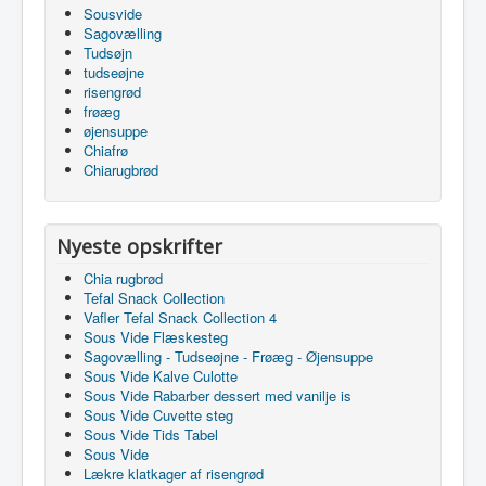
Sousvide
Sagovælling
Tudsøjn
tudseøjne
risengrød
frøæg
øjensuppe
Chiafrø
Chiarugbrød
Nyeste opskrifter
Chia rugbrød
Tefal Snack Collection
Vafler Tefal Snack Collection 4
Sous Vide Flæskesteg
Sagovælling - Tudseøjne - Frøæg - Øjensuppe
Sous Vide Kalve Culotte
Sous Vide Rabarber dessert med vanilje is
Sous Vide Cuvette steg
Sous Vide Tids Tabel
Sous Vide
Lækre klatkager af risengrød