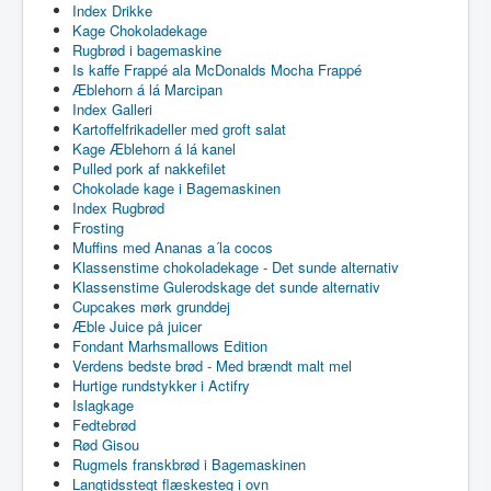
Index Drikke
Kage Chokoladekage
Rugbrød i bagemaskine
Is kaffe Frappé ala McDonalds Mocha Frappé
Æblehorn á lá Marcipan
Index Galleri
Kartoffelfrikadeller med groft salat
Kage Æblehorn á lá kanel
Pulled pork af nakkefilet
Chokolade kage i Bagemaskinen
Index Rugbrød
Frosting
Muffins med Ananas a´la cocos
Klassenstime chokoladekage - Det sunde alternativ
Klassenstime Gulerodskage det sunde alternativ
Cupcakes mørk grunddej
Æble Juice på juicer
Fondant Marhsmallows Edition
Verdens bedste brød - Med brændt malt mel
Hurtige rundstykker i Actifry
Islagkage
Fedtebrød
Rød Gisou
Rugmels franskbrød i Bagemaskinen
Langtidsstegt flæskesteg i ovn