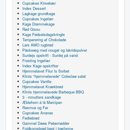
Cupcakes Kirsebær
Index Dessert
Lagkage grundkage
Cupcakes Ingefær
Kage Drømmekage
Rød Gisou
Kage Fødselsdagskringle
Temperering af Chokolade
Lars AMO rugbrød
Påskeæg med nougat og lakridspulver
Surdejs opskrift - Surdej på vand:
Frosting Ingefær
Index Kage opskrifter
Hjemmelavet Filur Is Sorbet
Klints "hjemmelavede" Coleslaw salat
Cupcakes Vanille
Hjemmelavet Knækbrød
Klints hjemmelavede Barbeque BBQ
3 - minutters sandkage
Æblehorn á lá Marcipan
Rasmus og Far
Cupcakes Ananas
Fedtebrød
Gammel Daws Pebernødder
Fuldkornsbrød bagt i træforme