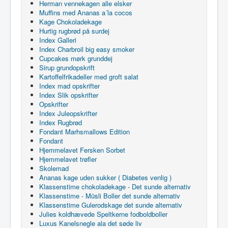
Herman vennekagen alle elsker
Muffins med Ananas a´la cocos
Kage Chokoladekage
Hurtig rugbrød på surdej
Index Galleri
Index Charbroil big easy smoker
Cupcakes mørk grunddej
Sirup grundopskrift
Kartoffelfrikadeller med groft salat
Index mad opskrifter
Index Slik opskrifter
Opskrifter
Index Juleopskrifter
Index Rugbrød
Fondant Marhsmallows Edition
Fondant
Hjemmelavet Fersken Sorbet
Hjemmelavet trøfler
Skolemad
Ananas kage uden sukker ( Diabetes venlig )
Klassenstime chokoladekage - Det sunde alternativ
Klassenstime - Müsli Boller det sunde alternativ
Klassenstime Gulerodskage det sunde alternativ
Julies koldhævede Speltkerne fodboldboller
Luxus Kanelsnegle ala det søde liv