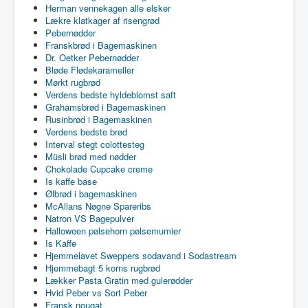
Herman vennekagen alle elsker
Lækre klatkager af risengrød
Pebernødder
Franskbrød i Bagemaskinen
Dr. Oetker Pebernødder
Bløde Flødekarameller
Mørkt rugbrød
Verdens bedste hyldeblomst saft
Grahamsbrød i Bagemaskinen
Rusinbrød i Bagemaskinen
Verdens bedste brød
Interval stegt colottesteg
Müsli brød med nødder
Chokolade Cupcake creme
Is kaffe base
Ølbrød i bagemaskinen
McAllans Nøgne Spareribs
Natron VS Bagepulver
Halloween pølsehorn pølsemumier
Is Kaffe
Hjemmelavet Sweppers sodavand i Sodastream
Hjemmebagt 5 korns rugbrød
Lækker Pasta Gratin med gulerødder
Hvid Peber vs Sort Peber
Fransk nougat