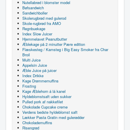
Nutellabrød i blomster model
Bøfsandwich
Sandwichboller
Skolerugbrød med gulerod
Skole-rugbrød fra AMO
Regnbuekage
Index Slow Juicer
Hjemmelavet Peanutbutter
Æblekage på 2 minutter Pære edition
Flæskesteg / Kamsteg i Big Easy Smoker fra Char
Broil
Multi Juice
Appelsin Juice
Æble Juice på juicer
Index Drikke
Kage Drømmemuffins
Frosting
Kage Æblehorn á lá kanel
Hyldeblomstsaft uden sukker
Pulled pork af nakkefilet
Chokolade Cupcake creme
Verdens bedste hyldeblomst saft
Lækker Pasta Gratin med gulerødder
Chokolademuffins
Risengrød