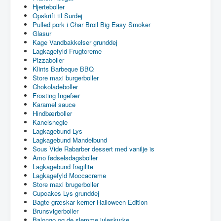
Hjerteboller
Opskrift til Surdej
Pulled pork i Char Broil Big Easy Smoker
Glasur
Kage Vandbakkelser grunddej
Lagkagefyld Frugtcreme
Pizzaboller
Klints Barbeque BBQ
Store maxi burgerboller
Chokoladeboller
Frosting Ingefær
Karamel sauce
Hindbærboller
Kanelsnegle
Lagkagebund Lys
Lagkagebund Mandelbund
Sous Vide Rabarber dessert med vanilje is
Amo fødselsdagsboller
Lagkagebund fragilite
Lagkagefyld Moccacreme
Store maxi brugerboller
Cupcakes Lys grunddej
Bagte græskar kerner Halloween Edition
Brunsvigerboller
Balongo og de slemme juleskurke