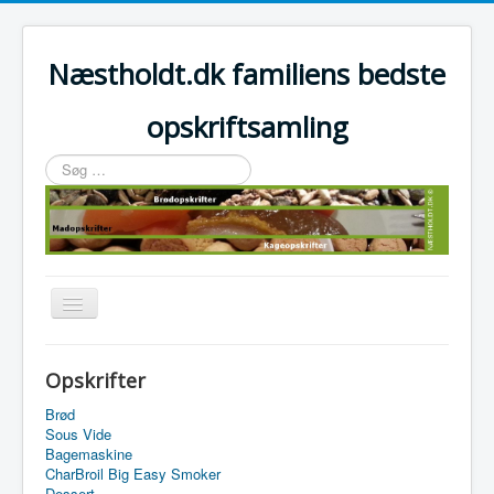
Næstholdt.dk familiens bedste
opskriftsamling
Søg
…
Skift
navigation
Home
Opskrifter
Tefal Actifry Essential
Brød
Sous Vide
Bagemaskine
CharBroil Big Easy Smoker
Dessert