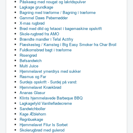
Påskeæg med nougat og lakridspulver
Lagkage grundkage
Bagning med træforme / Bagning i træforme
Gammel Daws Pebernødder
X-mas rugbrød
Brød med dild og fetaost i bagemaskine opskrift
Skole-rugbrød fra AMO
Brændte mandler i Tefal Actifry
Flæskesteg / Kamsteg i Big Easy Smoker fra Char Broil
Fuldkornsbrød bagt i træforme
Risengrød
Bøfsandwich
Multi Juice
Hjemmelavet ymerdrys med sukker
Rasmus og Far
Surdejs opskrift - Surdej på vand:
Hjemmelavet Knækbrød
Ananas Glasur
Klints hjemmelavede Barbeque BBQ
Lagkagefyld Vanilieflødecreme
Sandwichboller
Kage Æblehorn
Regnbuekage
Hjemmelavet Filur Is Sorbet
Skolerugbrød med gulerod