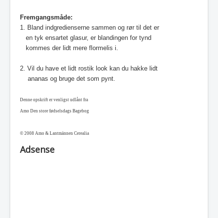
Fremgangsmåde:
1. Bland indgredienserne sammen og rør til det er
en tyk ensartet glasur, er blandingen for tynd
kommes der lidt mere flormelis i.
2. Vil du have et lidt rostik look kan du hakke lidt
ananas og bruge det som pynt.
Denne opskrift er venligst udlånt fra
Amo Den store fødselsdags Bagebog
© 2008 Amo & Lantmännen Cerealia
Adsense