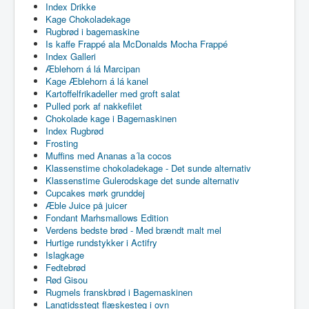
Index Drikke
Kage Chokoladekage
Rugbrød i bagemaskine
Is kaffe Frappé ala McDonalds Mocha Frappé
Index Galleri
Æblehorn á lá Marcipan
Kage Æblehorn á lá kanel
Kartoffelfrikadeller med groft salat
Pulled pork af nakkefilet
Chokolade kage i Bagemaskinen
Index Rugbrød
Frosting
Muffins med Ananas a´la cocos
Klassenstime chokoladekage - Det sunde alternativ
Klassenstime Gulerodskage det sunde alternativ
Cupcakes mørk grunddej
Æble Juice på juicer
Fondant Marhsmallows Edition
Verdens bedste brød - Med brændt malt mel
Hurtige rundstykker i Actifry
Islagkage
Fedtebrød
Rød Gisou
Rugmels franskbrød i Bagemaskinen
Langtidsstegt flæskesteg i ovn