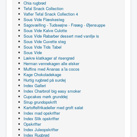
Chia rugbrød
Tefal Snack Collection
Vafler Tefal Snack Collection 4
Sous Vide Flæskesteg
Sagovælling - Tudseøjne - Frøæg - Øjensuppe
Sous Vide Kalve Culotte
Sous Vide Rabarber dessert med vanilje is
Sous Vide Cuvette steg
Sous Vide Tids Tabel
Sous Vide
Lækre klatkager af risengrød
Herman vennekagen alle elsker
Muffins med Ananas a´la cocos
Kage Chokoladekage
Hurtig rugbrød på surdej
Index Galleri
Index Charbroil big easy smoker
Cupcakes mørk grunddej
Sirup grundopskrift
Kartoffelfrikadeller med groft salat
Index mad opskrifter
Index Slik opskrifter
Opskrifter
Index Juleopskrifter
Index Rugbrød