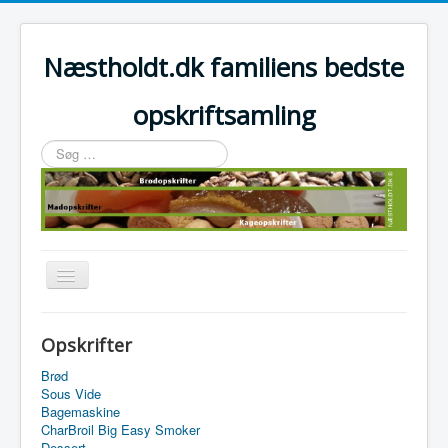
Næstholdt.dk familiens bedste
opskriftsamling
Søg
…
Skift
navigation
Home
Opskrifter
Tefal Actifry Essential
Brød
Sous Vide
Bagemaskine
CharBroil Big Easy Smoker
Dessert