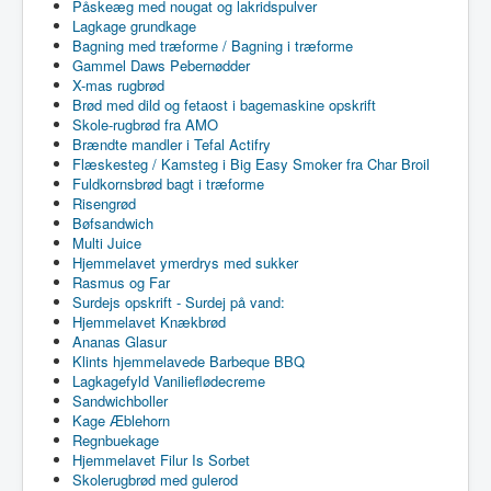
Påskeæg med nougat og lakridspulver
Lagkage grundkage
Bagning med træforme / Bagning i træforme
Gammel Daws Pebernødder
X-mas rugbrød
Brød med dild og fetaost i bagemaskine opskrift
Skole-rugbrød fra AMO
Brændte mandler i Tefal Actifry
Flæskesteg / Kamsteg i Big Easy Smoker fra Char Broil
Fuldkornsbrød bagt i træforme
Risengrød
Bøfsandwich
Multi Juice
Hjemmelavet ymerdrys med sukker
Rasmus og Far
Surdejs opskrift - Surdej på vand:
Hjemmelavet Knækbrød
Ananas Glasur
Klints hjemmelavede Barbeque BBQ
Lagkagefyld Vanilieflødecreme
Sandwichboller
Kage Æblehorn
Regnbuekage
Hjemmelavet Filur Is Sorbet
Skolerugbrød med gulerod