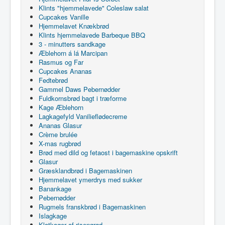
Klints "hjemmelavede" Coleslaw salat
Cupcakes Vanille
Hjemmelavet Knækbrød
Klints hjemmelavede Barbeque BBQ
3 - minutters sandkage
Æblehorn á lá Marcipan
Rasmus og Far
Cupcakes Ananas
Fedtebrød
Gammel Daws Pebernødder
Fuldkornsbrød bagt i træforme
Kage Æblehorn
Lagkagefyld Vanilieflødecreme
Ananas Glasur
Crème brulée
X-mas rugbrød
Brød med dild og fetaost i bagemaskine opskrift
Glasur
Græsklandbrød i Bagemaskinen
Hjemmelavet ymerdrys med sukker
Banankage
Pebernødder
Rugmels franskbrød i Bagemaskinen
Islagkage
Klatkager af risengrød