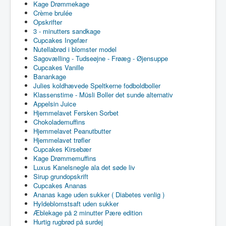
Kage Drømmekage
Crème brulée
Opskrifter
3 - minutters sandkage
Cupcakes Ingefær
Nutellabrød i blomster model
Sagovælling - Tudseøjne - Frøæg - Øjensuppe
Cupcakes Vanille
Banankage
Julies koldhævede Speltkerne fodboldboller
Klassenstime - Müsli Boller det sunde alternativ
Appelsin Juice
Hjemmelavet Fersken Sorbet
Chokolademuffins
Hjemmelavet Peanutbutter
Hjemmelavet trøfler
Cupcakes Kirsebær
Kage Drømmemuffins
Luxus Kanelsnegle ala det søde liv
Sirup grundopskrift
Cupcakes Ananas
Ananas kage uden sukker ( Diabetes venlig )
Hyldeblomstsaft uden sukker
Æblekage på 2 minutter Pære edition
Hurtig rugbrød på surdej