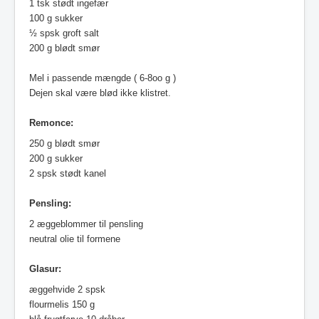
1 tsk stødt ingefær
100 g sukker
½ spsk groft salt
200 g blødt smør
Mel i passende mængde ( 6-8oo g )
Dejen skal være blød ikke klistret.
Remonce:
250 g blødt smør
200 g sukker
2 spsk stødt kanel
Pensling:
2 æggeblommer til pensling
neutral olie til formene
Glasur:
æggehvide 2 spsk
flourmelis 150 g