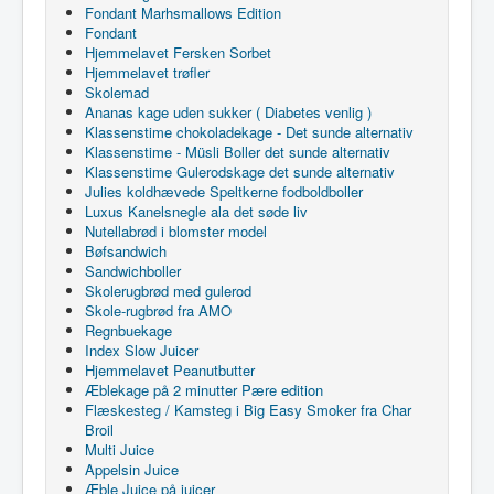
Fondant Marhsmallows Edition
Fondant
Hjemmelavet Fersken Sorbet
Hjemmelavet trøfler
Skolemad
Ananas kage uden sukker ( Diabetes venlig )
Klassenstime chokoladekage - Det sunde alternativ
Klassenstime - Müsli Boller det sunde alternativ
Klassenstime Gulerodskage det sunde alternativ
Julies koldhævede Speltkerne fodboldboller
Luxus Kanelsnegle ala det søde liv
Nutellabrød i blomster model
Bøfsandwich
Sandwichboller
Skolerugbrød med gulerod
Skole-rugbrød fra AMO
Regnbuekage
Index Slow Juicer
Hjemmelavet Peanutbutter
Æblekage på 2 minutter Pære edition
Flæskesteg / Kamsteg i Big Easy Smoker fra Char
Broil
Multi Juice
Appelsin Juice
Æble Juice på juicer