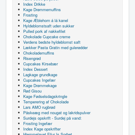
Index Drikke
Kage Drømmemuffins
Frosting
Kage Æblehorn á lá kanel
Hyldeblomstsaft uden sukker
Pulled pork af nakkefilet
Chokolade Cupcake creme
Verdens bedste hyldeblomst saft
Lækker Pasta Gratin med gulerødder
Chokolademuffins
Risengrød
Cupcakes Kirsebær
Index Dessert
Lagkage grundkage
Cupcakes Ingefær
Kage Drømmekage
Rød Gisou
Kage Fødselsdagskringle
Temperering af Chokolade
Lars AMO rugbrød
Påskeæg med nougat og lakridspulver
Surdejs opskrift - Surdej på vand:
Frosting Ingefær
Index Kage opskrifter
Hjemmelavet Filur Is Sorbet