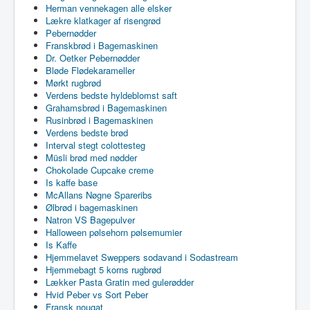
Herman vennekagen alle elsker
Lækre klatkager af risengrød
Pebernødder
Franskbrød i Bagemaskinen
Dr. Oetker Pebernødder
Bløde Flødekarameller
Mørkt rugbrød
Verdens bedste hyldeblomst saft
Grahamsbrød i Bagemaskinen
Rusinbrød i Bagemaskinen
Verdens bedste brød
Interval stegt colottesteg
Müsli brød med nødder
Chokolade Cupcake creme
Is kaffe base
McAllans Nøgne Spareribs
Ølbrød i bagemaskinen
Natron VS Bagepulver
Halloween pølsehorn pølsemumier
Is Kaffe
Hjemmelavet Sweppers sodavand i Sodastream
Hjemmebagt 5 korns rugbrød
Lækker Pasta Gratin med gulerødder
Hvid Peber vs Sort Peber
Fransk nougat