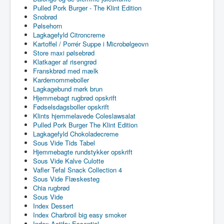
Pulled Pork Burger - The Klint Edition
Snobrød
Pølsehorn
Lagkagefyld Citroncreme
Kartoffel / Porrér Suppe i Microbølgeovn
Store maxi pølsebrød
Klatkager af risengrød
Franskbrød med mælk
Kardemommeboller
Lagkagebund mørk brun
Hjemmebagt rugbrød opskrift
Fødselsdagsboller opskrift
Klints hjemmelavede Coleslawsalat
Pulled Pork Burger The Klint Edition
Lagkagefyld Chokoladecreme
Sous Vide Tids Tabel
Hjemmebagte rundstykker opskrift
Sous Vide Kalve Culotte
Vafler Tefal Snack Collection 4
Sous Vide Flæskesteg
Chia rugbrød
Sous Vide
Index Dessert
Index Charbroil big easy smoker
Index Actifry Essential