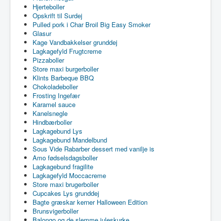
Hjerteboller
Opskrift til Surdej
Pulled pork i Char Broil Big Easy Smoker
Glasur
Kage Vandbakkelser grunddej
Lagkagefyld Frugtcreme
Pizzaboller
Store maxi burgerboller
Klints Barbeque BBQ
Chokoladeboller
Frosting Ingefær
Karamel sauce
Kanelsnegle
Hindbærboller
Lagkagebund Lys
Lagkagebund Mandelbund
Sous Vide Rabarber dessert med vanilje is
Amo fødselsdagsboller
Lagkagebund fragilite
Lagkagefyld Moccacreme
Store maxi brugerboller
Cupcakes Lys grunddej
Bagte græskar kerner Halloween Edition
Brunsvigerboller
Balongo og de slemme juleskurke