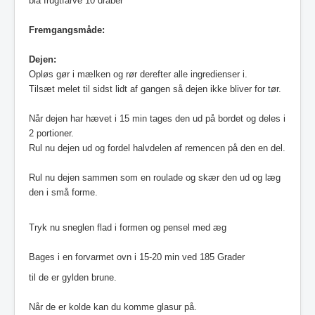
blå frugtfarve 10 dråber
Fremgangsmåde:
Dejen:
Opløs gør i mælken og rør derefter alle ingredienser i.
Tilsæt melet til sidst lidt af gangen så dejen ikke bliver for tør.
Når dejen har hævet i 15 min tages den ud på bordet og deles i
2 portioner.
Rul nu dejen ud og fordel halvdelen af remencen på den en del.
Rul nu dejen sammen som en roulade og skær den ud og læg
den i små forme.
Tryk nu sneglen flad i formen og pensel med æg
Bages i en forvarmet ovn i 15-20 min ved 185 Grader
til de er gylden brune.
Når de er kolde kan du komme glasur på.