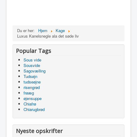
Du er her:
Hjem
Kage
Luxus Kanelsnegle ala det søde liv
Popular Tags
Sous vide
Sousvide
Sagovælling
Tudsøjn
tudseøjne
risengrød
frøæg
øjensuppe
Chiafrø
Chiarugbrød
Nyeste opskrifter