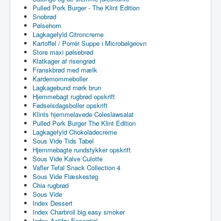
Pulled Pork Burger - The Klint Edition
Snobrød
Pølsehorn
Lagkagefyld Citroncreme
Kartoffel / Porrér Suppe i Microbølgeovn
Store maxi pølsebrød
Klatkager af risengrød
Franskbrød med mælk
Kardemommeboller
Lagkagebund mørk brun
Hjemmebagt rugbrød opskrift
Fødselsdagsboller opskrift
Klints hjemmelavede Coleslawsalat
Pulled Pork Burger The Klint Edition
Lagkagefyld Chokoladecreme
Sous Vide Tids Tabel
Hjemmebagte rundstykker opskrift
Sous Vide Kalve Culotte
Vafler Tefal Snack Collection 4
Sous Vide Flæskesteg
Chia rugbrød
Sous Vide
Index Dessert
Index Charbroil big easy smoker
Index Actifry Essential