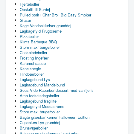
Hjerteboller
Opskrift til Surdej
Pulled pork i Char Broil Big Easy Smoker
Glasur
Kage Vandbakkelser grunddej
Lagkagefyld Frugtcreme
Pizzaboller
Klints Barbeque BBQ
Store maxi burgerboller
Chokoladeboller
Frosting Ingefær
Karamel sauce
Kanelsnegle
Hindbærboller
Lagkagebund Lys
Lagkagebund Mandelbund
Sous Vide Rabarber dessert med vanilje is
Amo fødselsdagsboller
Lagkagebund fragilite
Lagkagefyld Moccacreme
Store maxi brugerboller
Bagte græskar kerner Halloween Edition
Cupcakes Lys grunddej
Brunsvigerboller
Balongo og de slemme juleskurke