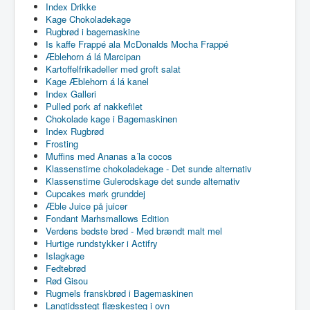
Index Drikke
Kage Chokoladekage
Rugbrød i bagemaskine
Is kaffe Frappé ala McDonalds Mocha Frappé
Æblehorn á lá Marcipan
Kartoffelfrikadeller med groft salat
Kage Æblehorn á lá kanel
Index Galleri
Pulled pork af nakkefilet
Chokolade kage i Bagemaskinen
Index Rugbrød
Frosting
Muffins med Ananas a´la cocos
Klassenstime chokoladekage - Det sunde alternativ
Klassenstime Gulerodskage det sunde alternativ
Cupcakes mørk grunddej
Æble Juice på juicer
Fondant Marhsmallows Edition
Verdens bedste brød - Med brændt malt mel
Hurtige rundstykker i Actifry
Islagkage
Fedtebrød
Rød Gisou
Rugmels franskbrød i Bagemaskinen
Langtidsstegt flæskesteg i ovn