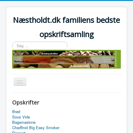
Næstholdt.dk familiens bedste
opskriftsamling
Søg
…
Skift
navigation
Home
Opskrifter
Tefal Actifry Essential
Brød
Sous Vide
Bagemaskine
CharBroil Big Easy Smoker
Dessert