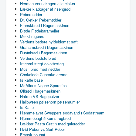
Herman vennekagen alle elsker
Lækre klatkager af risengrød
Pebernødder
Dr. Oetker Pebernødder
Franskbrød i Bagemaskinen
Bløde Flødekarameller
Mørkt rugbrød
Verdens bedste hyldeblomst saft
Grahamsbrød i Bagemaskinen
Rusinbrød i Bagemaskinen
Verdens bedste brød
Interval stegt colottesteg
Müsli brød med nødder
Chokolade Cupcake creme
Is kaffe base
McAllans Nøgne Spareribs
Ølbrød i bagemaskinen
Natron VS Bagepulver
Halloween pølsehorn pølsemumier
Is Kaffe
Hjemmelavet Sweppers sodavand i Sodastream
Hjemmebagt 5 korns rugbrød
Lækker Pasta Gratin med gulerødder
Hvid Peber vs Sort Peber
Fransk nougat