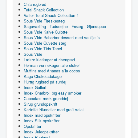
Chia rugbrød
Tefal Snack Collection
Vafler Tefal Snack Collection 4
Sous Vide Flæskesteg
Sagovælling - Tudseøjne - Frøæg - Øjensuppe
Sous Vide Kalve Culotte
Sous Vide Rabarber dessert med vanilje is
Sous Vide Cuvette steg
Sous Vide Tids Tabel
Sous Vide
Lækre klatkager af risengrød
Herman vennekagen alle elsker
Muffins med Ananas a´la cocos
Kage Chokoladekage
Hurtig rugbrød på surdej
Index Galleri
Index Charbroil big easy smoker
Cupcakes mørk grunddej
Sirup grundopskrift
Kartoffelfrikadeller med groft salat
Index mad opskrifter
Index Slik opskrifter
Opskrifter
Index Juleopskrifter
Index Rugbrød