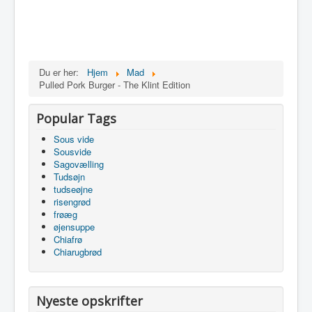
Du er her:
Hjem
Mad
Pulled Pork Burger - The Klint Edition
Popular Tags
Sous vide
Sousvide
Sagovælling
Tudsøjn
tudseøjne
risengrød
frøæg
øjensuppe
Chiafrø
Chiarugbrød
Nyeste opskrifter