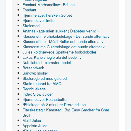
Fondant Marhsmallows Edition
Fondant
Hjemmelavet Fersken Sorbet
Hjemmelavet trøfler
Skolemad
Ananas kage uden sukker ( Diabetes venlig )
Klassenstime chokoladekage - Det sunde alternativ
Klassenstime - Müsli Boller det sunde alternativ
Klassenstime Gulerodskage det sunde alternativ
Julies koldhævede Speltkerne fodboldboller
Luxus Kanelsnegle ala det søde liv
Nutellabrød i blomster model
Bøfsandwich
Sandwichboller
Skolerugbrød med gulerod
Skole-rugbrød fra AMO
Regnbuekage
Index Slow Juicer
Hjemmelavet Peanutbutter
Æblekage på 2 minutter Pære edition
Flæskesteg / Kamsteg i Big Easy Smoker fra Char
Broil
Multi Juice
Appelsin Juice
Æble Juice på juicer