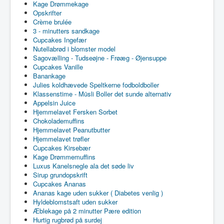
Kage Drømmekage
Opskrifter
Crème brulée
3 - minutters sandkage
Cupcakes Ingefær
Nutellabrød i blomster model
Sagovælling - Tudseøjne - Frøæg - Øjensuppe
Cupcakes Vanille
Banankage
Julies koldhævede Speltkerne fodboldboller
Klassenstime - Müsli Boller det sunde alternativ
Appelsin Juice
Hjemmelavet Fersken Sorbet
Chokolademuffins
Hjemmelavet Peanutbutter
Hjemmelavet trøfler
Cupcakes Kirsebær
Kage Drømmemuffins
Luxus Kanelsnegle ala det søde liv
Sirup grundopskrift
Cupcakes Ananas
Ananas kage uden sukker ( Diabetes venlig )
Hyldeblomstsaft uden sukker
Æblekage på 2 minutter Pære edition
Hurtig rugbrød på surdej