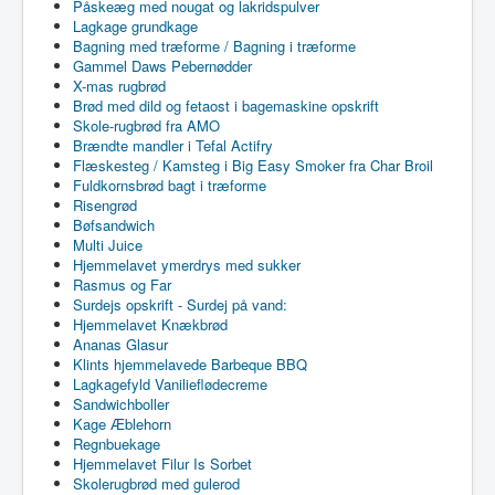
Påskeæg med nougat og lakridspulver
Lagkage grundkage
Bagning med træforme / Bagning i træforme
Gammel Daws Pebernødder
X-mas rugbrød
Brød med dild og fetaost i bagemaskine opskrift
Skole-rugbrød fra AMO
Brændte mandler i Tefal Actifry
Flæskesteg / Kamsteg i Big Easy Smoker fra Char Broil
Fuldkornsbrød bagt i træforme
Risengrød
Bøfsandwich
Multi Juice
Hjemmelavet ymerdrys med sukker
Rasmus og Far
Surdejs opskrift - Surdej på vand:
Hjemmelavet Knækbrød
Ananas Glasur
Klints hjemmelavede Barbeque BBQ
Lagkagefyld Vanilieflødecreme
Sandwichboller
Kage Æblehorn
Regnbuekage
Hjemmelavet Filur Is Sorbet
Skolerugbrød med gulerod