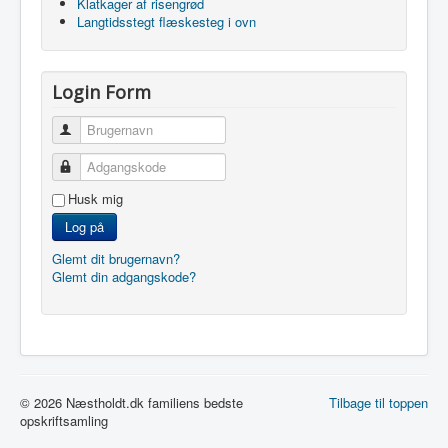
Klatkager af risengrød
Langtidsstegt flæskesteg i ovn
Login Form
Brugernavn
Adgangskode
Husk mig
Log på
Glemt dit brugernavn?
Glemt din adgangskode?
© 2026 Næstholdt.dk familiens bedste
Tilbage til toppen
opskriftsamling