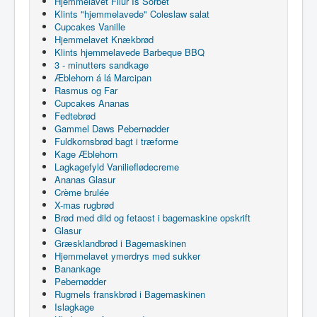
Hjemmelavet Filur Is Sorbet
Klints "hjemmelavede" Coleslaw salat
Cupcakes Vanille
Hjemmelavet Knækbrød
Klints hjemmelavede Barbeque BBQ
3 - minutters sandkage
Æblehorn á lá Marcipan
Rasmus og Far
Cupcakes Ananas
Fedtebrød
Gammel Daws Pebernødder
Fuldkornsbrød bagt i træforme
Kage Æblehorn
Lagkagefyld Vanilieflødecreme
Ananas Glasur
Crème brulée
X-mas rugbrød
Brød med dild og fetaost i bagemaskine opskrift
Glasur
Græsklandbrød i Bagemaskinen
Hjemmelavet ymerdrys med sukker
Banankage
Pebernødder
Rugmels franskbrød i Bagemaskinen
Islagkage