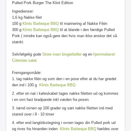
Pulled Pork Burger The Klint Edition
Ingredienser:
1,6 kg Nakke filet
100 g
Klints Barbeque BBQ
til marinering af Nakke Filén
300 g
Klints Barbeque BBQ
til at blande i den færdige Pulled
Pork ( mindre kan også gøre den hvis man ikke ønsker det så
stærkt.
Selvfølgelig gode
Store maxi brugerboller
og en
hjemmelavet
Coleslaw salat
Fremgangsmåde:
1. tag nakke filén og som den i en pose efter at du har gnedet
den ind i 100 g
Klints Barbeque BBQ
2. efter en nat i køleskabet tages nakke filetten ud og kommes
i en ovn fast bradpande inkl væden fra posen.
3. tænd ovnen op 100 grader og sæt nakke filetten ind med
staniol over i 8 - 10 timer
4. efter end langtidsstegning i ovnen tages din Pulled pork ud
og rives fra hinanden inden
Klints Barbeque BBQ
hældes over