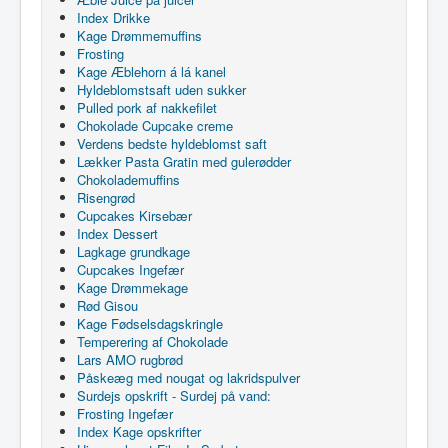
Index Drikke
Kage Drømmemuffins
Frosting
Kage Æblehorn á lá kanel
Hyldeblomstsaft uden sukker
Pulled pork af nakkefilet
Chokolade Cupcake creme
Verdens bedste hyldeblomst saft
Lækker Pasta Gratin med gulerødder
Chokolademuffins
Risengrød
Cupcakes Kirsebær
Index Dessert
Lagkage grundkage
Cupcakes Ingefær
Kage Drømmekage
Rød Gisou
Kage Fødselsdagskringle
Temperering af Chokolade
Lars AMO rugbrød
Påskeæg med nougat og lakridspulver
Surdejs opskrift - Surdej på vand:
Frosting Ingefær
Index Kage opskrifter