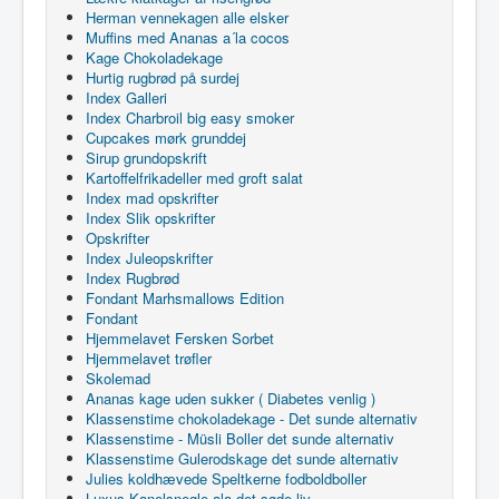
Herman vennekagen alle elsker
Muffins med Ananas a´la cocos
Kage Chokoladekage
Hurtig rugbrød på surdej
Index Galleri
Index Charbroil big easy smoker
Cupcakes mørk grunddej
Sirup grundopskrift
Kartoffelfrikadeller med groft salat
Index mad opskrifter
Index Slik opskrifter
Opskrifter
Index Juleopskrifter
Index Rugbrød
Fondant Marhsmallows Edition
Fondant
Hjemmelavet Fersken Sorbet
Hjemmelavet trøfler
Skolemad
Ananas kage uden sukker ( Diabetes venlig )
Klassenstime chokoladekage - Det sunde alternativ
Klassenstime - Müsli Boller det sunde alternativ
Klassenstime Gulerodskage det sunde alternativ
Julies koldhævede Speltkerne fodboldboller
Luxus Kanelsnegle ala det søde liv