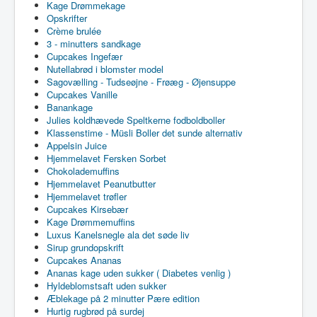
Kage Drømmekage
Opskrifter
Crème brulée
3 - minutters sandkage
Cupcakes Ingefær
Nutellabrød i blomster model
Sagovælling - Tudseøjne - Frøæg - Øjensuppe
Cupcakes Vanille
Banankage
Julies koldhævede Speltkerne fodboldboller
Klassenstime - Müsli Boller det sunde alternativ
Appelsin Juice
Hjemmelavet Fersken Sorbet
Chokolademuffins
Hjemmelavet Peanutbutter
Hjemmelavet trøfler
Cupcakes Kirsebær
Kage Drømmemuffins
Luxus Kanelsnegle ala det søde liv
Sirup grundopskrift
Cupcakes Ananas
Ananas kage uden sukker ( Diabetes venlig )
Hyldeblomstsaft uden sukker
Æblekage på 2 minutter Pære edition
Hurtig rugbrød på surdej