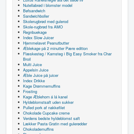
Nutellabrød i blomster model
Bøfsandwich
Sandwichboller
Skolerugbrød med gulerod
Skole-rugbrød fra AMO
Regnbuekage
Index Slow Juicer
Hjemmelavet Peanutbutter
Æblekage på 2 minutter Pære edition
Flæskesteg / Kamsteg i Big Easy Smoker fra Char
Broil
Multi Juice
Appelsin Juice
Æble Juice på juicer
Index Drikke
Kage Drømmemuffins
Frosting
Kage Æblehorn á lá kanel
Hyldeblomstsaft uden sukker
Pulled pork af nakkefilet
Chokolade Cupcake creme
Verdens bedste hyldeblomst saft
Lækker Pasta Gratin med gulerødder
Chokolademuffins