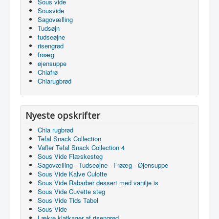
Sous vide
Sousvide
Sagovælling
Tudsøjn
tudseøjne
risengrød
frøæg
øjensuppe
Chiafrø
Chiarugbrød
Nyeste opskrifter
Chia rugbrød
Tefal Snack Collection
Vafler Tefal Snack Collection 4
Sous Vide Flæskesteg
Sagovælling - Tudseøjne - Frøæg - Øjensuppe
Sous Vide Kalve Culotte
Sous Vide Rabarber dessert med vanilje is
Sous Vide Cuvette steg
Sous Vide Tids Tabel
Sous Vide
Lækre klatkager af risengrød