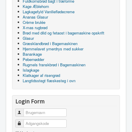
Fuldkornsbrød bagt i træforme
Kage Æblehorn
Lagkagefyld Vanilieflødecreme
Ananas Glasur
Crème brulée
X-mas rugbrød
Brød med dild og fetaost i bagemaskine opskrift
Glasur
Græsklandbrød i Bagemaskinen
Hjemmelavet ymerdrys med sukker
Banankage
Pebernødder
Rugmels franskbrød i Bagemaskinen
Islagkage
Klatkager af risengrød
Langtidsstegt flæskesteg i ovn
Login Form
Brugernavn
Adgangskode