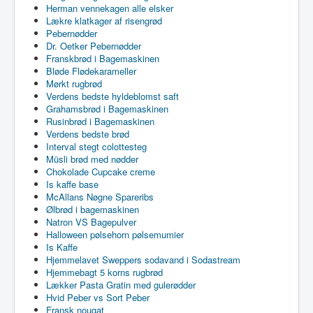
Herman vennekagen alle elsker
Lækre klatkager af risengrød
Pebernødder
Dr. Oetker Pebernødder
Franskbrød i Bagemaskinen
Bløde Flødekarameller
Mørkt rugbrød
Verdens bedste hyldeblomst saft
Grahamsbrød i Bagemaskinen
Rusinbrød i Bagemaskinen
Verdens bedste brød
Interval stegt colottesteg
Müsli brød med nødder
Chokolade Cupcake creme
Is kaffe base
McAllans Nøgne Spareribs
Ølbrød i bagemaskinen
Natron VS Bagepulver
Halloween pølsehorn pølsemumier
Is Kaffe
Hjemmelavet Sweppers sodavand i Sodastream
Hjemmebagt 5 korns rugbrød
Lækker Pasta Gratin med gulerødder
Hvid Peber vs Sort Peber
Fransk nougat