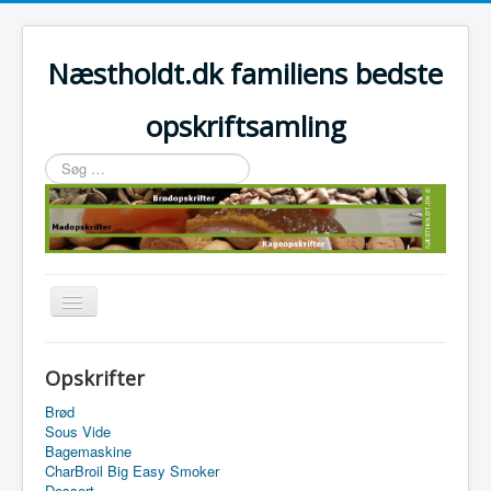
Næstholdt.dk familiens bedste
opskriftsamling
Søg
…
Skift
navigation
Home
Opskrifter
Tefal Actifry Essential
Brød
Sous Vide
Bagemaskine
CharBroil Big Easy Smoker
Dessert