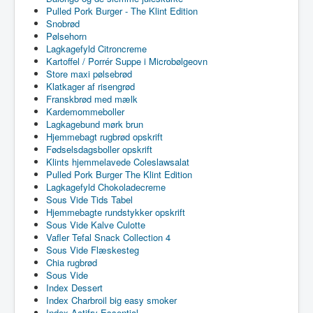
Pulled Pork Burger - The Klint Edition
Snobrød
Pølsehorn
Lagkagefyld Citroncreme
Kartoffel / Porrér Suppe i Microbølgeovn
Store maxi pølsebrød
Klatkager af risengrød
Franskbrød med mælk
Kardemommeboller
Lagkagebund mørk brun
Hjemmebagt rugbrød opskrift
Fødselsdagsboller opskrift
Klints hjemmelavede Coleslawsalat
Pulled Pork Burger The Klint Edition
Lagkagefyld Chokoladecreme
Sous Vide Tids Tabel
Hjemmebagte rundstykker opskrift
Sous Vide Kalve Culotte
Vafler Tefal Snack Collection 4
Sous Vide Flæskesteg
Chia rugbrød
Sous Vide
Index Dessert
Index Charbroil big easy smoker
Index Actifry Essential