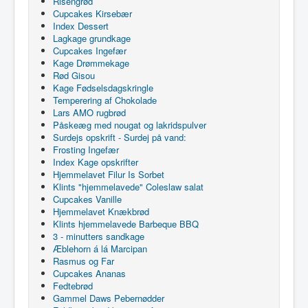
Risengrød
Cupcakes Kirsebær
Index Dessert
Lagkage grundkage
Cupcakes Ingefær
Kage Drømmekage
Rød Gisou
Kage Fødselsdagskringle
Temperering af Chokolade
Lars AMO rugbrød
Påskeæg med nougat og lakridspulver
Surdejs opskrift - Surdej på vand:
Frosting Ingefær
Index Kage opskrifter
Hjemmelavet Filur Is Sorbet
Klints "hjemmelavede" Coleslaw salat
Cupcakes Vanille
Hjemmelavet Knækbrød
Klints hjemmelavede Barbeque BBQ
3 - minutters sandkage
Æblehorn á lá Marcipan
Rasmus og Far
Cupcakes Ananas
Fedtebrød
Gammel Daws Pebernødder