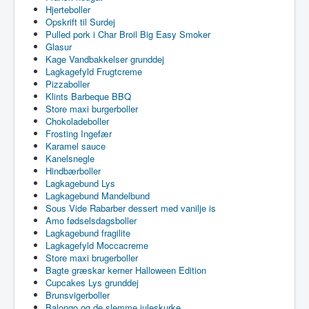
Hjerteboller
Opskrift til Surdej
Pulled pork i Char Broil Big Easy Smoker
Glasur
Kage Vandbakkelser grunddej
Lagkagefyld Frugtcreme
Pizzaboller
Klints Barbeque BBQ
Store maxi burgerboller
Chokoladeboller
Frosting Ingefær
Karamel sauce
Kanelsnegle
Hindbærboller
Lagkagebund Lys
Lagkagebund Mandelbund
Sous Vide Rabarber dessert med vanilje is
Amo fødselsdagsboller
Lagkagebund fragilite
Lagkagefyld Moccacreme
Store maxi brugerboller
Bagte græskar kerner Halloween Edition
Cupcakes Lys grunddej
Brunsvigerboller
Balongo og de slemme juleskurke