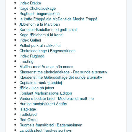
Index Drikke
Kage Chokoladekage
Rugbrød i bagemaskine
Is kaffe Frappé ala McDonalds Mocha Frappé
Æblehorn á lá Marcipan
Kartoffelfrikadeller med groft salat
Kage Æblehorn á lá kanel
Index Galleri
Pulled pork af nakkefilet
Chokolade kage i Bagemaskinen
Index Rugbrød
Frosting
Muffins med Ananas a´la cocos
Klassenstime chokoladekage - Det sunde alternativ
Klassenstime Gulerodskage det sunde alternativ
Cupcakes mørk grunddej
Æble Juice på juicer
Fondant Marhsmallows Edition
Verdens bedste brød - Med brændt malt mel
Hurtige rundstykker i Actifry
Islagkage
Fedtebrød
Rød Gisou
Rugmels franskbrød i Bagemaskinen
Langtidsstegt flæskesteg i ovn