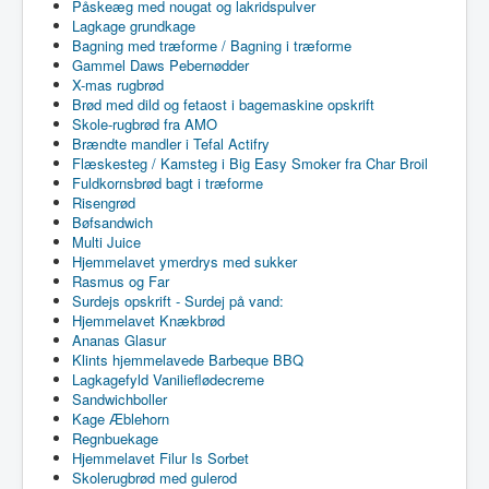
Påskeæg med nougat og lakridspulver
Lagkage grundkage
Bagning med træforme / Bagning i træforme
Gammel Daws Pebernødder
X-mas rugbrød
Brød med dild og fetaost i bagemaskine opskrift
Skole-rugbrød fra AMO
Brændte mandler i Tefal Actifry
Flæskesteg / Kamsteg i Big Easy Smoker fra Char Broil
Fuldkornsbrød bagt i træforme
Risengrød
Bøfsandwich
Multi Juice
Hjemmelavet ymerdrys med sukker
Rasmus og Far
Surdejs opskrift - Surdej på vand:
Hjemmelavet Knækbrød
Ananas Glasur
Klints hjemmelavede Barbeque BBQ
Lagkagefyld Vanilieflødecreme
Sandwichboller
Kage Æblehorn
Regnbuekage
Hjemmelavet Filur Is Sorbet
Skolerugbrød med gulerod