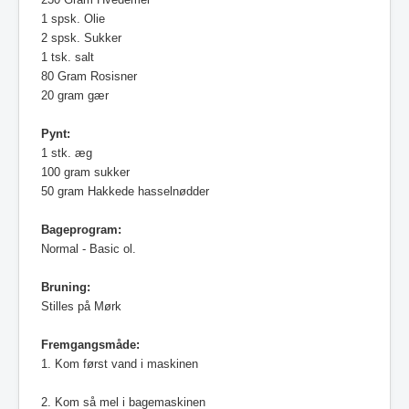
1 spsk. Olie
2 spsk. Sukker
1 tsk. salt
80 Gram Rosisner
20 gram gær
Pynt:
1 stk. æg
1
00 gram sukker
50 gram Hakkede hasselnødder
Bageprogram
:
Normal - Basic ol.
Bruning:
Stilles på Mørk
Fremgangsmåde:
1.
Kom først vand i maskinen
2. Kom så mel i bagemaskinen