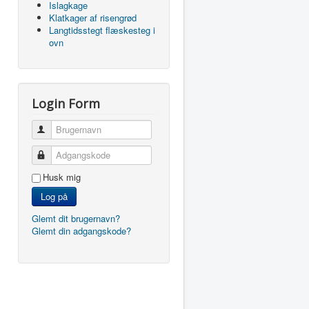
Islagkage
Klatkager af risengrød
Langtidsstegt flæskesteg i
ovn
Login Form
Brugernavn
Adgangskode
Husk mig
Log på
Glemt dit brugernavn?
Glemt din adgangskode?