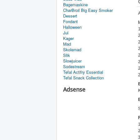
Bagemaskine
CharBroil Big Easy Smoker
A
Dessert
Fondant
Halloween
Jul
Kager
Mad
Skolemad
Slik
Slowjuicer
2
Sodastream
2
Tefal Actifry Essential
Tefal Snack Collection
Adsense
S
2
3