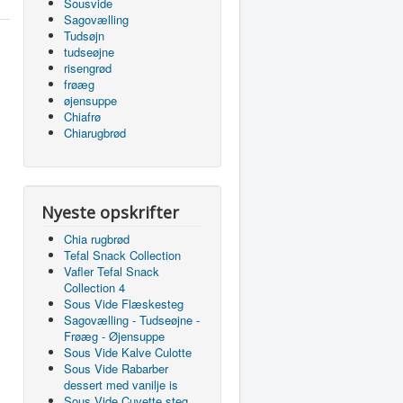
Sousvide
Sagovælling
Tudsøjn
tudseøjne
risengrød
frøæg
øjensuppe
Chiafrø
Chiarugbrød
Nyeste opskrifter
Chia rugbrød
Tefal Snack Collection
Vafler Tefal Snack
Collection 4
Sous Vide Flæskesteg
Sagovælling - Tudseøjne -
Frøæg - Øjensuppe
Sous Vide Kalve Culotte
Sous Vide Rabarber
dessert med vanilje is
Sous Vide Cuvette steg