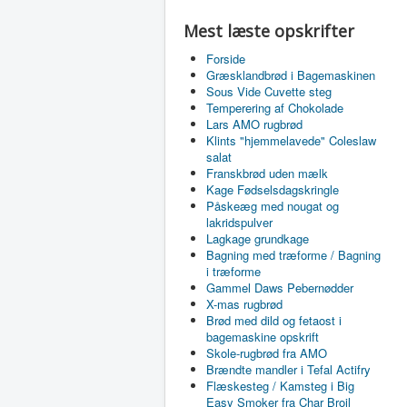
Mest læste opskrifter
Forside
Græsklandbrød i Bagemaskinen
Sous Vide Cuvette steg
Temperering af Chokolade
Lars AMO rugbrød
Klints "hjemmelavede" Coleslaw
salat
Franskbrød uden mælk
Kage Fødselsdagskringle
Påskeæg med nougat og
lakridspulver
Lagkage grundkage
Bagning med træforme / Bagning
i træforme
Gammel Daws Pebernødder
X-mas rugbrød
Brød med dild og fetaost i
bagemaskine opskrift
Skole-rugbrød fra AMO
Brændte mandler i Tefal Actifry
Flæskesteg / Kamsteg i Big
Easy Smoker fra Char Broil