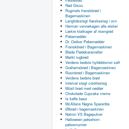
Fedtebrød
Rød Gisou
Rugmels franskbrød i
Bagemaskinen
Langtidsstegt flæskesteg i ovn
Herman vennekagen alle elsker
Lækre klatkager af risengrød
Pebernødder
Dr. Oetker Pebernødder
Franskbrød i Bagemaskinen
Bløde Flødekarameller
Mørkt rugbrød
Verdens bedste hyldeblomst saft
Grahamsbrød i Bagemaskinen
Rusinbrød i Bagemaskinen
Verdens bedste brød
Interval stegt colottesteg
Müsli brød med nødder
Chokolade Cupcake creme
Is kaffe base
McAllans Nøgne Spareribs
Ølbrød i bagemaskinen
Natron VS Bagepulver
Halloween pølsehorn
pølsemumier