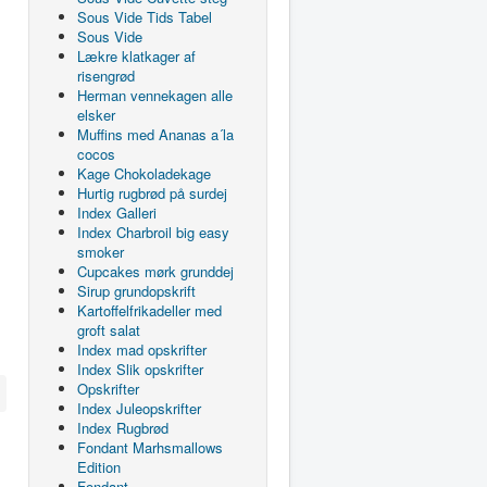
Sous Vide Tids Tabel
Sous Vide
Lækre klatkager af
risengrød
Herman vennekagen alle
elsker
Muffins med Ananas a´la
cocos
Kage Chokoladekage
Hurtig rugbrød på surdej
Index Galleri
Index Charbroil big easy
smoker
Cupcakes mørk grunddej
Sirup grundopskrift
Kartoffelfrikadeller med
groft salat
Index mad opskrifter
Index Slik opskrifter
Opskrifter
Index Juleopskrifter
Index Rugbrød
Fondant Marhsmallows
Edition
Fondant