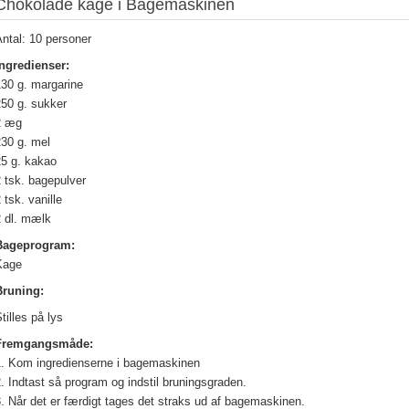
Chokolade kage i Bagemaskinen
ntal: 10 personer
Ingredienser:
130 g. margarine
250 g. sukker
2 æg
230 g. mel
25 g. kakao
 tsk. bagepulver
 tsk. vanille
2 dl. mælk
Bageprogram:
Kage
Bruning:
tilles på lys
Fremgangsmåde:
1. Kom ingredienserne i bagemaskinen
. Indtast så program og indstil bruningsgraden.
. Når det er færdigt tages det straks ud af bagemaskinen.