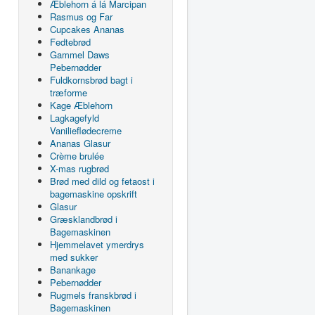
Æblehorn á lá Marcipan
Rasmus og Far
Cupcakes Ananas
Fedtebrød
Gammel Daws
Pebernødder
Fuldkornsbrød bagt i
træforme
Kage Æblehorn
Lagkagefyld
Vanilieflødecreme
Ananas Glasur
Crème brulée
X-mas rugbrød
Brød med dild og fetaost i
bagemaskine opskrift
Glasur
Græsklandbrød i
Bagemaskinen
Hjemmelavet ymerdrys
med sukker
Banankage
Pebernødder
Rugmels franskbrød i
Bagemaskinen