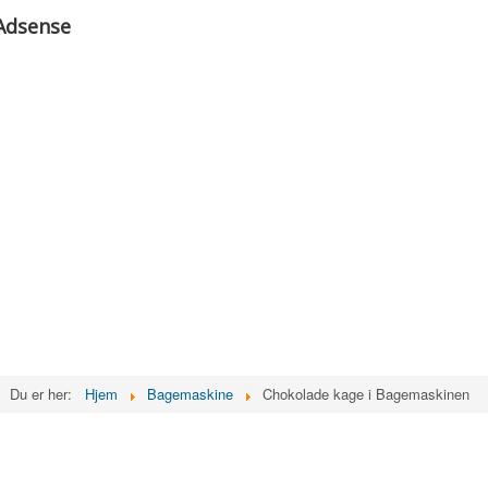
Adsense
Du er her:
Hjem
Bagemaskine
Chokolade kage i Bagemaskinen