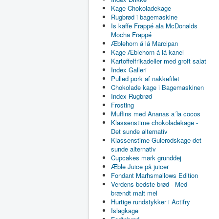
Kage Chokoladekage
Rugbrød i bagemaskine
Is kaffe Frappé ala McDonalds
Mocha Frappé
Æblehorn á lá Marcipan
Kage Æblehorn á lá kanel
Kartoffelfrikadeller med groft salat
Index Galleri
Pulled pork af nakkefilet
Chokolade kage i Bagemaskinen
Index Rugbrød
Frosting
Muffins med Ananas a´la cocos
Klassenstime chokoladekage -
Det sunde alternativ
Klassenstime Gulerodskage det
sunde alternativ
Cupcakes mørk grunddej
Æble Juice på juicer
Fondant Marhsmallows Edition
Verdens bedste brød - Med
brændt malt mel
Hurtige rundstykker i Actifry
Islagkage