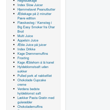
Regnbuekage
Index Slow Juicer
Hjemmelavet Peanutbutter
Æblekage på 2 minutter
Pære edition
Flæskesteg / Kamsteg i
Big Easy Smoker fra Char
Broil
Multi Juice
Appelsin Juice
Æble Juice på juicer
Index Drikke
Kage Drømmemuffins
Frosting
Kage Æblehorn á lá kanel
Hyldeblomstsaft uden
sukker
Pulled pork af nakkefilet
Chokolade Cupcake
creme
Verdens bedste
hyldeblomst saft
Lækker Pasta Gratin med
gulerødder
Chokolademuffins