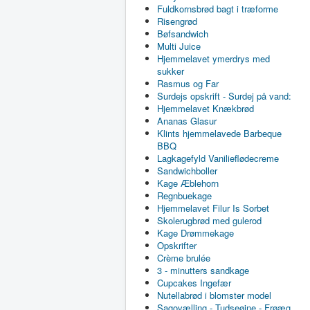
Fuldkornsbrød bagt i træforme
Risengrød
Bøfsandwich
Multi Juice
Hjemmelavet ymerdrys med
sukker
Rasmus og Far
Surdejs opskrift - Surdej på vand:
Hjemmelavet Knækbrød
Ananas Glasur
Klints hjemmelavede Barbeque
BBQ
Lagkagefyld Vanilieflødecreme
Sandwichboller
Kage Æblehorn
Regnbuekage
Hjemmelavet Filur Is Sorbet
Skolerugbrød med gulerod
Kage Drømmekage
Opskrifter
Crème brulée
3 - minutters sandkage
Cupcakes Ingefær
Nutellabrød i blomster model
Sagovælling - Tudseøjne - Frøæg