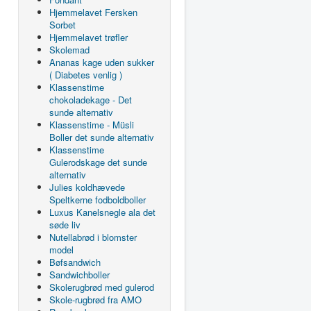
Hjemmelavet Fersken
Sorbet
Hjemmelavet trøfler
Skolemad
Ananas kage uden sukker
( Diabetes venlig )
Klassenstime
chokoladekage - Det
sunde alternativ
Klassenstime - Müsli
Boller det sunde alternativ
Klassenstime
Gulerodskage det sunde
alternativ
Julies koldhævede
Speltkerne fodboldboller
Luxus Kanelsnegle ala det
søde liv
Nutellabrød i blomster
model
Bøfsandwich
Sandwichboller
Skolerugbrød med gulerod
Skole-rugbrød fra AMO