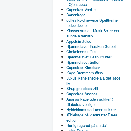
- Øjensuppe
Cupcakes Vanille
Banankage
Julies koldhævede Speltkerne
fodboldboller
Klassenstime - Müsli Boller det
sunde alternativ
Appelsin Juice
Hjemmelavet Fersken Sorbet
Chokolademuffins
Hjemmelavet Peanutbutter
Hjemmelavet trøfler
Cupcakes Kirsebær
Kage Drømmemuffins
Luxus Kanelsnegle ala det søde
liv
Sirup grundopskrift
Cupcakes Ananas
Ananas kage uden sukker (
Diabetes venlig )
Hyldeblomstsaft uden sukker
Æblekage på 2 minutter Pære
edition
Hurtig rugbrød på surdej
Index Drikke