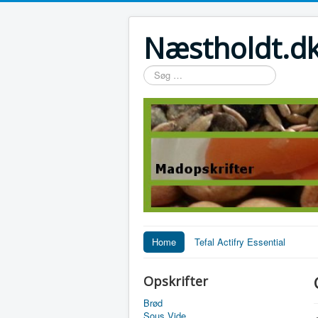
Næstholdt.dk
Søg
…
Home
Tefal Actifry Essential
Opskrifter
Brød
Sous Vide