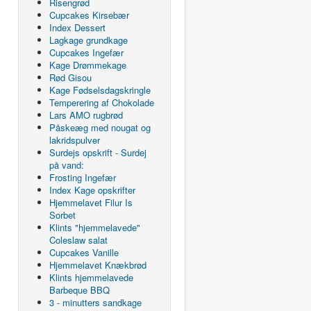
Risengrød
Cupcakes Kirsebær
Index Dessert
Lagkage grundkage
Cupcakes Ingefær
Kage Drømmekage
Rød Gisou
Kage Fødselsdagskringle
Temperering af Chokolade
Lars AMO rugbrød
Påskeæg med nougat og
lakridspulver
Surdejs opskrift - Surdej
på vand:
Frosting Ingefær
Index Kage opskrifter
Hjemmelavet Filur Is
Sorbet
Klints "hjemmelavede"
Coleslaw salat
Cupcakes Vanille
Hjemmelavet Knækbrød
Klints hjemmelavede
Barbeque BBQ
3 - minutters sandkage