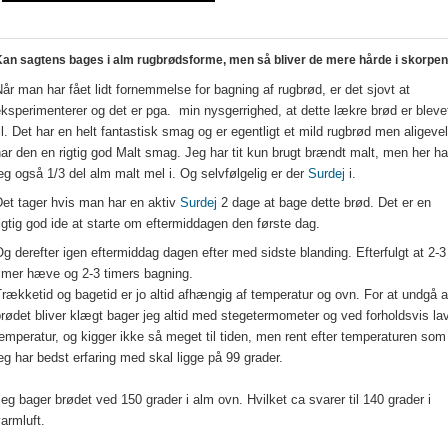
an sagtens bages i alm rugbrødsforme, men så bliver de mere hårde i skorpen
år man har fået lidt fornemmelse for bagning af rugbrød, er det sjovt at
ksperimenterer og det er pga. min nysgerrighed, at dette lækre brød er bleve
il. Det har en helt fantastisk smag og er egentligt et mild rugbrød men aligevel
ar den en rigtig god Malt smag. Jeg har tit kun brugt brændt malt, men her ha
eg også 1/3 del alm malt mel i. Og selvfølgelig er der
Surdej
i.
et tager hvis man har en aktiv
Surdej
2 dage at bage dette brød. Det er en
igtig god ide at starte om eftermiddagen den første dag.
g derefter igen eftermiddag dagen efter med sidste blanding. Efterfulgt at 2-3
timer hæve og 2-3 timers bagning.
rækketid og bagetid er jo altid
afhængig
af temperatur og ovn. For at undgå a
rødet bliver klægt bager jeg altid med stegetermometer og ved forholdsvis la
emperatur, og kigger ikke så meget til tiden, men rent efter temperaturen som
eg har bedst erfaring med skal ligge på 99 grader.
eg bager brødet ved 150 grader i alm ovn. Hvilket ca svarer til 140 grader i
armluft.