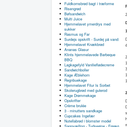
Fuldkornsbrød bagt i træforme
Risengrød
Bøfsandwich
2
Multi Juice
Hjemmelavet ymerdrys med
sukker
Rasmus og Far
Surdejs opskrift - Surdej på vand:
D
Hjemmelavet Knækbrød
Ananas Glasur
Klints hjemmelavede Barbeque
2
BBQ
Lagkagefyld Vanilieflødecreme
Sandwichboller
Kage Æblehorn
1
Regnbuekage
1
Hjemmelavet Filur Is Sorbet
Skolerugbrød med gulerod
Kage Drømmekage
Opskrifter
D
Crème brulée
3 - minutters sandkage
Cupcakes Ingefær
H
Nutellabrød i blomster model
Sagovælling - Tudseøjne - Frøæg