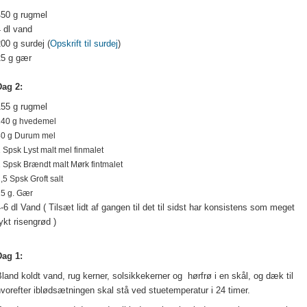
450 g rugmel
 dl vand
00 g surdej (
Opskrift til surdej
)
25 g gær
Dag 2:
155 g rugmel
140 g hvedemel
40 g Durum mel
 Spsk Lyst malt mel finmalet
 Spsk Brændt malt Mørk fintmalet
,5 Spsk Groft salt
5 g. Gær
-6 dl Vand ( Tilsæt lidt af gangen til det til sidst har konsistens som meget
ykt risengrød )
Dag 1:
land koldt vand, rug kerner, solsikkekerner og hørfrø i en skål, og dæk til
vorefter iblødsætningen skal stå ved stuetemperatur i 24 timer.