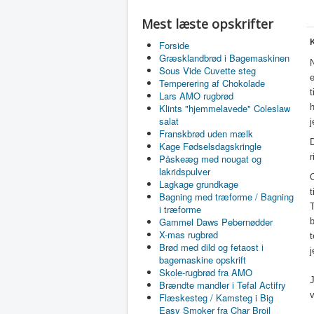
Mest læste opskrifter
K
Forside
Græsklandbrød i Bagemaskinen
N
Sous Vide Cuvette steg
e
Temperering af Chokolade
t
Lars AMO rugbrød
Klints "hjemmelavede" Coleslaw
h
salat
j
Franskbrød uden mælk
D
Kage Fødselsdagskringle
r
Påskeæg med nougat og
lakridspulver
O
Lagkage grundkage
Bagning med træforme / Bagning
T
i træforme
Gammel Daws Pebernødder
b
X-mas rugbrød
t
Brød med dild og fetaost i
j
bagemaskine opskrift
Skole-rugbrød fra AMO
J
Brændte mandler i Tefal Actifry
v
Flæskesteg / Kamsteg i Big
Easy Smoker fra Char Broil