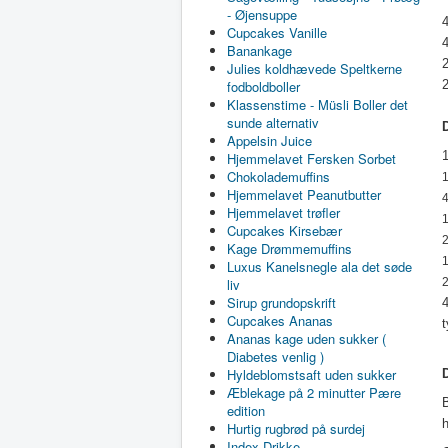
- Øjensuppe
Cupcakes Vanille
4
Banankage
2
Julies koldhævede Speltkerne
fodboldboller
Klassenstime - Müsli Boller det
sunde alternativ
Appelsin Juice
Hjemmelavet Fersken Sorbet
Chokolademuffins
Hjemmelavet Peanutbutter
Hjemmelavet trøfler
1
Cupcakes Kirsebær
2
Kage Drømmemuffins
1
Luxus Kanelsnegle ala det søde
liv
2
Sirup grundopskrift
4
Cupcakes Ananas
t
Ananas kage uden sukker (
Diabetes venlig )
Hyldeblomstsaft uden sukker
Æblekage på 2 minutter Pære
B
edition
h
Hurtig rugbrød på surdej
Index Drikke