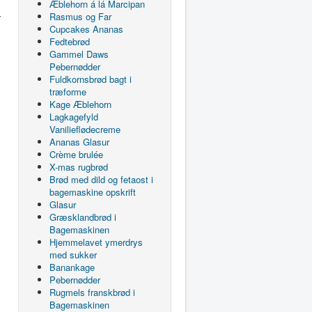
Æblehorn á lá Marcipan
Rasmus og Far
r
Cupcakes Ananas
Fedtebrød
Gammel Daws
Pebernødder
Fuldkornsbrød bagt i
træforme
Kage Æblehorn
Lagkagefyld
Vanilieflødecreme
Ananas Glasur
Crème brulée
X-mas rugbrød
Brød med dild og fetaost i
bagemaskine opskrift
Glasur
Græsklandbrød i
Bagemaskinen
Hjemmelavet ymerdrys
med sukker
Banankage
Pebernødder
Rugmels franskbrød i
Bagemaskinen