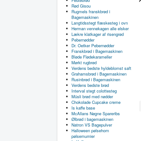
Fedtebrød
Rød Gisou
Rugmels franskbrød i
Bagemaskinen
Langtidsstegt flæskesteg i ovn
Herman vennekagen alle elsker
Lækre klatkager af risengrød
Pebernødder
Dr. Oetker Pebernødder
Franskbrød i Bagemaskinen
Bløde Flødekarameller
Mørkt rugbrød
Verdens bedste hyldeblomst saft
Grahamsbrød i Bagemaskinen
Rusinbrød i Bagemaskinen
Verdens bedste brød
Interval stegt colottesteg
Müsli brød med nødder
Chokolade Cupcake creme
Is kaffe base
McAllans Nøgne Spareribs
Ølbrød i bagemaskinen
Natron VS Bagepulver
Halloween pølsehorn
pølsemumier