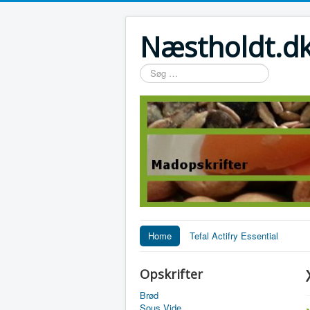
Næstholdt.dk
Søg
…
Home
Tefal Actifry Essential
Opskrifter
Brød
Sous Vide