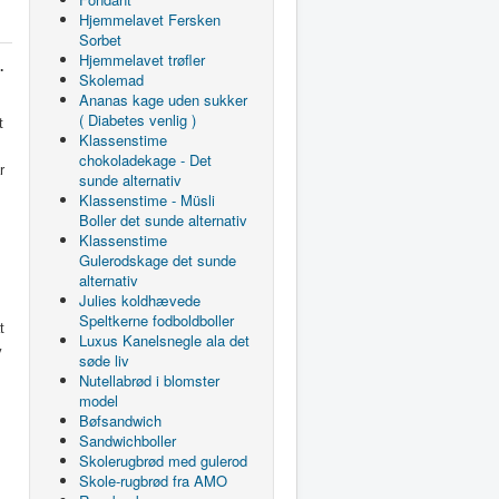
Hjemmelavet Fersken
Sorbet
Hjemmelavet trøfler
.
Skolemad
Ananas kage uden sukker
( Diabetes venlig )
t
Klassenstime
chokoladekage - Det
r
sunde alternativ
Klassenstime - Müsli
Boller det sunde alternativ
Klassenstime
Gulerodskage det sunde
alternativ
Julies koldhævede
Speltkerne fodboldboller
t
Luxus Kanelsnegle ala det
v
søde liv
Nutellabrød i blomster
model
Bøfsandwich
Sandwichboller
Skolerugbrød med gulerod
Skole-rugbrød fra AMO