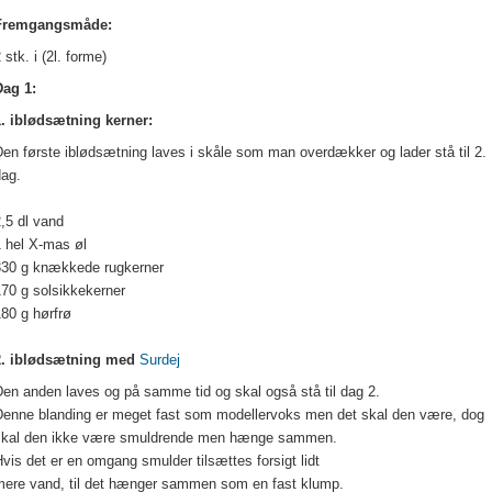
Fremgangsmåde:
 stk. i (2l. forme)
Dag 1:
1. iblødsætning kerner:
en første iblødsætning laves i skåle som man overdækker og lader stå til 2.
dag.
,5 dl vand
1 hel X-mas øl
330 g knækkede rugkerner
70 g solsikkekerner
80 g hørfrø
2. iblødsætning med
Surdej
en anden laves og på samme tid og skal også stå til dag 2.
Denne blanding er meget fast som modellervoks men det skal den være, dog
skal den ikke være smuldrende men hænge sammen.
vis det er en omgang smulder tilsættes forsigt lidt
mere vand, til det hænger sammen som en fast klump.