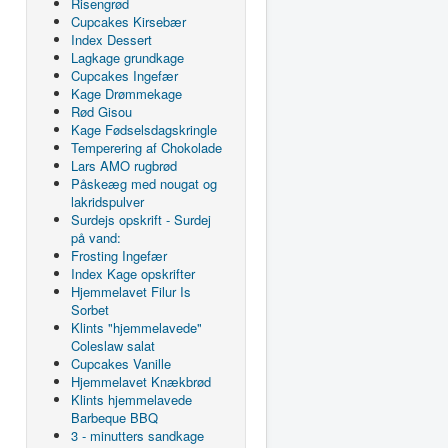
Risengrød
Cupcakes Kirsebær
Index Dessert
Lagkage grundkage
Cupcakes Ingefær
Kage Drømmekage
Rød Gisou
Kage Fødselsdagskringle
Temperering af Chokolade
Lars AMO rugbrød
Påskeæg med nougat og
lakridspulver
Surdejs opskrift - Surdej
på vand:
Frosting Ingefær
Index Kage opskrifter
Hjemmelavet Filur Is
Sorbet
Klints "hjemmelavede"
Coleslaw salat
Cupcakes Vanille
Hjemmelavet Knækbrød
Klints hjemmelavede
Barbeque BBQ
3 - minutters sandkage