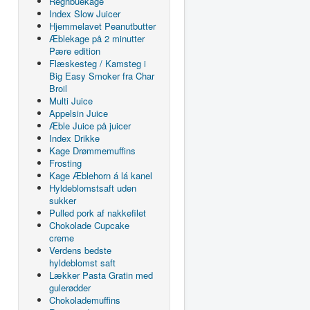
Regnbuekage
Index Slow Juicer
Hjemmelavet Peanutbutter
Æblekage på 2 minutter
Pære edition
Flæskesteg / Kamsteg i
Big Easy Smoker fra Char
Broil
Multi Juice
Appelsin Juice
Æble Juice på juicer
Index Drikke
Kage Drømmemuffins
Frosting
Kage Æblehorn á lá kanel
Hyldeblomstsaft uden
sukker
Pulled pork af nakkefilet
Chokolade Cupcake
creme
Verdens bedste
hyldeblomst saft
Lækker Pasta Gratin med
gulerødder
Chokolademuffins