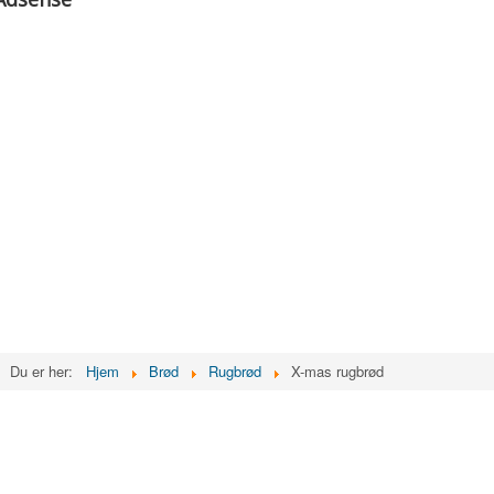
Du er her:
Hjem
Brød
Rugbrød
X-mas rugbrød