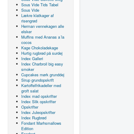
Sous Vide Tids Tabel
Sous Vide
Lækre klatkager af
risengrød
Herman vennekagen alle
elsker
Muffins med Ananas a´la
cocos
Kage Chokoladekage
Hurtig rugbrød på surdej
Index Galleri
Index Charbroil big easy
smoker
Cupcakes mørk grunddej
Sirup grundopskrift
Kartoffelfrikadeller med
groft salat
Index mad opskrifter
Index Slik opskrifter
Opskrifter
Index Juleopskrifter
Index Rugbrød
Fondant Marhsmallows
Edition
Fondant