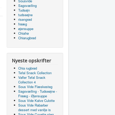
Sousvide
Sagovælling
Tudsøjn
tudseøjne
risengrød
frøæg
øjensuppe
Chiafrø
Chiarugbrød
Nyeste opskrifter
Chia rugbrød
Tefal Snack Collection
Vafler Tefal Snack
Collection 4
Sous Vide Flæskesteg
Sagovælling - Tudseøjne -
Frøæg - Øjensuppe
Sous Vide Kalve Culotte
Sous Vide Rabarber
dessert med vanilje is
Sous Vide Cuvette steg