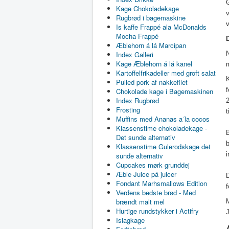
Kage Chokoladekage
v
Rugbrød i bagemaskine
Is kaffe Frappé ala McDonalds
Mocha Frappé
Æblehorn á lá Marcipan
Index Galleri
Kage Æblehorn á lá kanel
Kartoffelfrikadeller med groft salat
K
Pulled pork af nakkefilet
f
Chokolade kage i Bagemaskinen
Index Rugbrød
Frosting
Muffins med Ananas a´la cocos
Klassenstime chokoladekage -
B
Det sunde alternativ
b
Klassenstime Gulerodskage det
sunde alternativ
Cupcakes mørk grunddej
Æble Juice på juicer
D
Fondant Marhsmallows Edition
f
Verdens bedste brød - Med
brændt malt mel
M
Hurtige rundstykker i Actifry
Islagkage