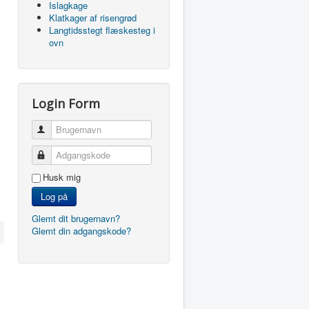
Islagkage
Klatkager af risengrød
Langtidsstegt flæskesteg i
ovn
Login Form
Brugernavn
Adgangskode
Husk mig
Log på
Glemt dit brugernavn?
Glemt din adgangskode?