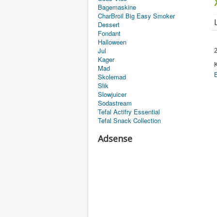
Bagemaskine
CharBroil Big Easy Smoker
Dessert
Fondant
Halloween
Jul
2
Kager
K
Mad
Skolemad
Slik
Slowjuicer
Sodastream
Tefal Actifry Essential
Tefal Snack Collection
Adsense