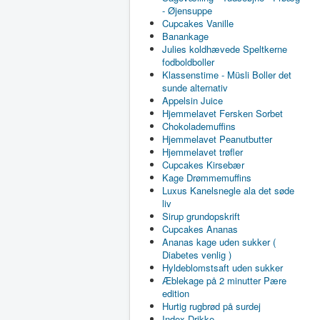
- Øjensuppe
Cupcakes Vanille
Banankage
Julies koldhævede Speltkerne
fodboldboller
Klassenstime - Müsli Boller det
sunde alternativ
Appelsin Juice
Hjemmelavet Fersken Sorbet
Chokolademuffins
Hjemmelavet Peanutbutter
Hjemmelavet trøfler
Cupcakes Kirsebær
Kage Drømmemuffins
Luxus Kanelsnegle ala det søde
liv
Sirup grundopskrift
Cupcakes Ananas
Ananas kage uden sukker (
Diabetes venlig )
Hyldeblomstsaft uden sukker
Æblekage på 2 minutter Pære
edition
Hurtig rugbrød på surdej
Index Drikke