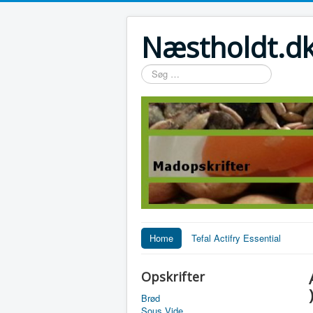
Næstholdt.dk
Søg
…
Home
Tefal Actifry Essential
Opskrifter
Brød
Sous Vide