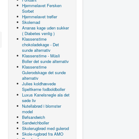
Hjemmelavet Fersken
Sorbet
Hjemmelavet trøfler
Skolemad
Ananas kage uden sukker
( Diabetes venlig )
Klassenstime
chokoladekage - Det
sunde alternativ
Klassenstime - Müsli
Boller det sunde alternativ
Klassenstime
Gulerodskage det sunde
alternativ
Julies koldhævede
Speltkerne fodboldboller
Luxus Kanelsnegle ala det
søde liv
Nutellabrød i blomster
model
Bøfsandwich
Sandwichboller
Skolerugbrød med gulerod
Skole-rugbrød fra AMO