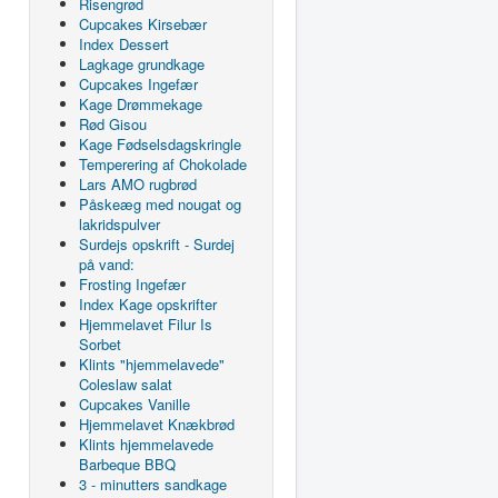
Risengrød
Cupcakes Kirsebær
Index Dessert
Lagkage grundkage
Cupcakes Ingefær
Kage Drømmekage
Rød Gisou
Kage Fødselsdagskringle
Temperering af Chokolade
Lars AMO rugbrød
Påskeæg med nougat og
lakridspulver
Surdejs opskrift - Surdej
på vand:
Frosting Ingefær
Index Kage opskrifter
Hjemmelavet Filur Is
Sorbet
Klints "hjemmelavede"
Coleslaw salat
Cupcakes Vanille
Hjemmelavet Knækbrød
Klints hjemmelavede
Barbeque BBQ
3 - minutters sandkage