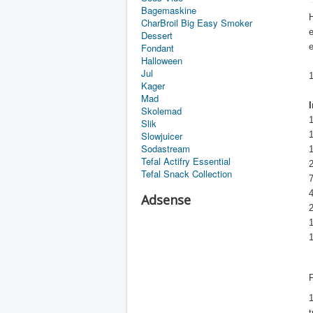
Bagemaskine
H
CharBroil Big Easy Smoker
e
Dessert
Fondant
Halloween
Jul
1
Kager
Mad
Skolemad
Slik
Slowjuicer
Sodastream
1
Tefal Actifry Essential
2
Tefal Snack Collection
4
Adsense
1
t