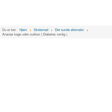
Du er her:
Hjem
Skolemad
Det sunde alternativ
Ananas kage uden sukker ( Diabetes venlig )