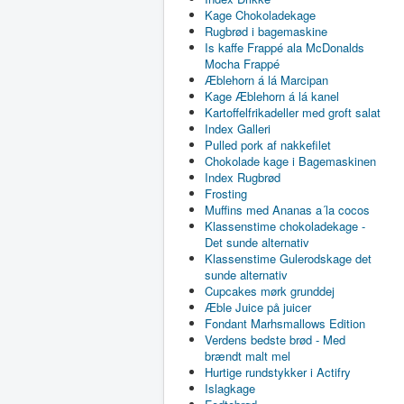
Kage Chokoladekage
Rugbrød i bagemaskine
Is kaffe Frappé ala McDonalds
Mocha Frappé
Æblehorn á lá Marcipan
Kage Æblehorn á lá kanel
Kartoffelfrikadeller med groft salat
Index Galleri
Pulled pork af nakkefilet
Chokolade kage i Bagemaskinen
Index Rugbrød
Frosting
Muffins med Ananas a´la cocos
Klassenstime chokoladekage -
Det sunde alternativ
Klassenstime Gulerodskage det
sunde alternativ
Cupcakes mørk grunddej
Æble Juice på juicer
Fondant Marhsmallows Edition
Verdens bedste brød - Med
brændt malt mel
Hurtige rundstykker i Actifry
Islagkage