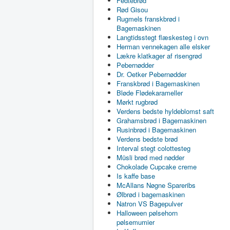
Fedtebrød
Rød Gisou
Rugmels franskbrød i
Bagemaskinen
Langtidsstegt flæskesteg i ovn
Herman vennekagen alle elsker
Lækre klatkager af risengrød
Pebernødder
Dr. Oetker Pebernødder
Franskbrød i Bagemaskinen
Bløde Flødekarameller
Mørkt rugbrød
Verdens bedste hyldeblomst saft
Grahamsbrød i Bagemaskinen
Rusinbrød i Bagemaskinen
Verdens bedste brød
Interval stegt colottesteg
Müsli brød med nødder
Chokolade Cupcake creme
Is kaffe base
McAllans Nøgne Spareribs
Ølbrød i bagemaskinen
Natron VS Bagepulver
Halloween pølsehorn
pølsemumier