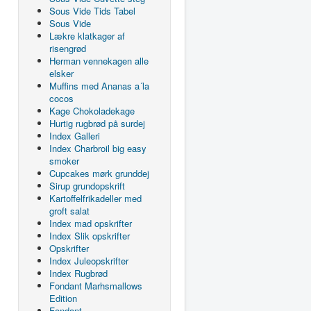
Sous Vide Tids Tabel
Sous Vide
Lækre klatkager af
risengrød
Herman vennekagen alle
elsker
Muffins med Ananas a´la
cocos
Kage Chokoladekage
Hurtig rugbrød på surdej
Index Galleri
Index Charbroil big easy
smoker
Cupcakes mørk grunddej
Sirup grundopskrift
Kartoffelfrikadeller med
groft salat
Index mad opskrifter
Index Slik opskrifter
Opskrifter
Index Juleopskrifter
Index Rugbrød
Fondant Marhsmallows
Edition
Fondant