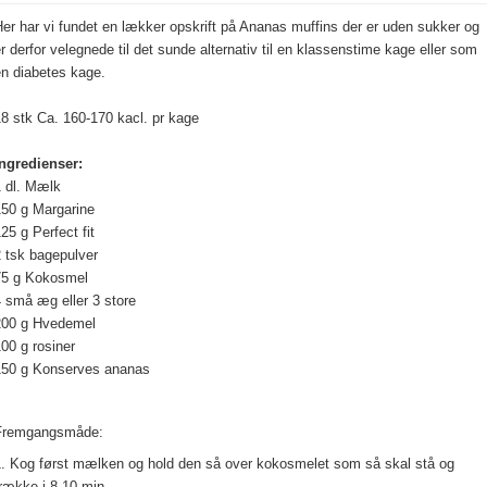
er har vi fundet en lækker opskrift på Ananas muffins der er uden sukker og
r derfor velegnede til det sunde alternativ til en klassenstime kage eller som
en diabetes kage.
8 stk Ca. 160-170 kacl. pr kage
Ingredienser:
1 dl. Mælk
150 g Margarine
25 g Perfect fit
 tsk bagepulver
75 g Kokosmel
 små æg eller 3 store
200 g Hvedemel
00 g rosiner
150 g Konserves ananas
Fremgangsmåde:
1. Kog først mælken og hold den så over kokosmelet som så skal stå og
række i 8-10 min.