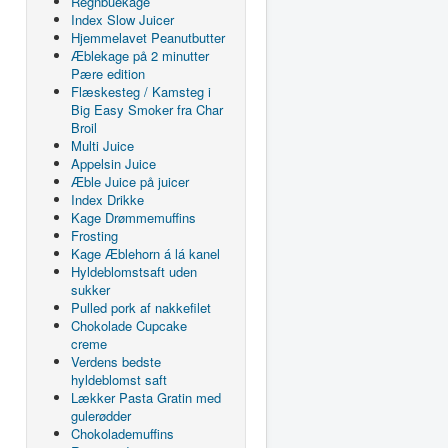
Regnbuekage
Index Slow Juicer
Hjemmelavet Peanutbutter
Æblekage på 2 minutter
Pære edition
Flæskesteg / Kamsteg i
Big Easy Smoker fra Char
Broil
Multi Juice
Appelsin Juice
Æble Juice på juicer
Index Drikke
Kage Drømmemuffins
Frosting
Kage Æblehorn á lá kanel
Hyldeblomstsaft uden
sukker
Pulled pork af nakkefilet
Chokolade Cupcake
creme
Verdens bedste
hyldeblomst saft
Lækker Pasta Gratin med
gulerødder
Chokolademuffins