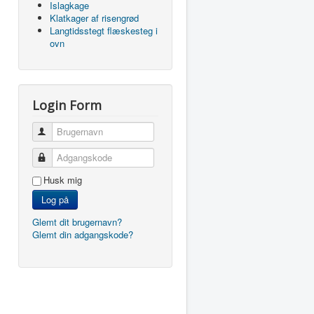
Islagkage
Klatkager af risengrød
Langtidsstegt flæskesteg i
ovn
Login Form
Brugernavn
Adgangskode
Husk mig
Log på
Glemt dit brugernavn?
Glemt din adgangskode?