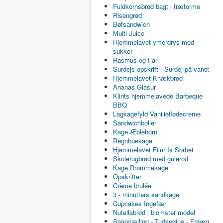
Fuldkornsbrød bagt i træforme
Risengrød
Bøfsandwich
Multi Juice
Hjemmelavet ymerdrys med
sukker
Rasmus og Far
Surdejs opskrift - Surdej på vand:
Hjemmelavet Knækbrød
Ananas Glasur
Klints hjemmelavede Barbeque
BBQ
Lagkagefyld Vanilieflødecreme
Sandwichboller
Kage Æblehorn
Regnbuekage
Hjemmelavet Filur Is Sorbet
Skolerugbrød med gulerod
Kage Drømmekage
Opskrifter
Crème brulée
3 - minutters sandkage
Cupcakes Ingefær
Nutellabrød i blomster model
Sagovælling - Tudseøjne - Frøæg