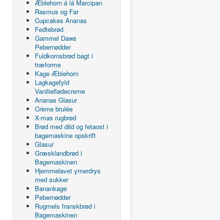
Æblehorn á lá Marcipan
Rasmus og Far
Cupcakes Ananas
Fedtebrød
Gammel Daws
Pebernødder
Fuldkornsbrød bagt i
træforme
Kage Æblehorn
Lagkagefyld
Vanilieflødecreme
Ananas Glasur
Crème brulée
X-mas rugbrød
Brød med dild og fetaost i
bagemaskine opskrift
Glasur
Græsklandbrød i
Bagemaskinen
Hjemmelavet ymerdrys
med sukker
Banankage
Pebernødder
Rugmels franskbrød i
Bagemaskinen