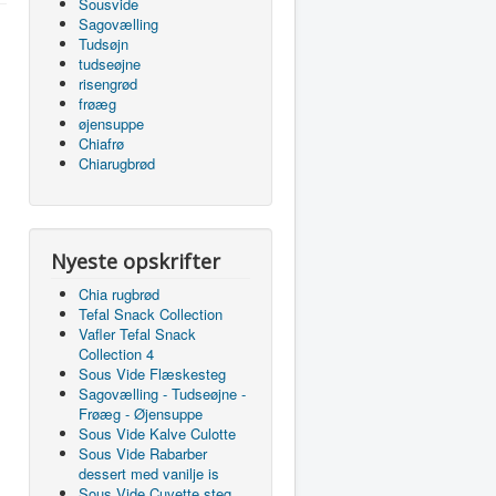
Sousvide
Sagovælling
Tudsøjn
tudseøjne
risengrød
frøæg
øjensuppe
Chiafrø
Chiarugbrød
Nyeste opskrifter
Chia rugbrød
Tefal Snack Collection
Vafler Tefal Snack
Collection 4
Sous Vide Flæskesteg
Sagovælling - Tudseøjne -
Frøæg - Øjensuppe
Sous Vide Kalve Culotte
Sous Vide Rabarber
dessert med vanilje is
Sous Vide Cuvette steg