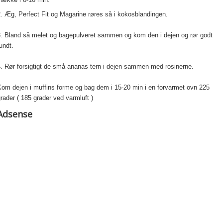
. Æg, Perfect Fit og Magarine røres så i kokosblandingen.
3. Bland så melet og bagepulveret sammen og kom den i dejen og rør godt
undt.
. Rør forsigtigt de små ananas tern i dejen sammen med rosinerne.
Kom dejen i muffins forme og bag dem i 15-20 min i en forvarmet ovn 225
rader ( 185 grader ved varmluft )
Adsense