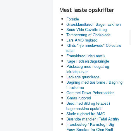
Mest læste opskrifter
Forside
Græsklandbrød i Bagemaskinen
Sous Vide Cuvette steg
Temperering af Chokolade
Lars AMO rugbrød
Klints "hjemmelavede" Coleslaw
salat
Franskbrød uden mælk
Kage Fødselsdagskringle
Påskeæg med nougat og
lakridspulver
Lagkage grundkage
Bagning med træforme / Bagning
i træforme
Gammel Daws Pebernødder
X-mas rugbrød
Brød med dild og fetaost i
bagemaskine opskrift
Skole-rugbrød fra AMO
Brændte mandler i Tefal Actifry
Flæskesteg / Kamsteg i Big
Easy Smoker fra Char Broil